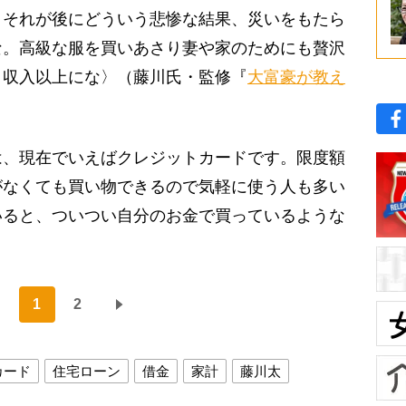
。それが後にどういう悲惨な結果、災いをもたら
な。高級な服を買いあさり妻や家のためにも贅沢
、収入以上にな〉（藤川氏・監修『
大富豪が教え
、現在でいえばクレジットカードです。限度額
がなくても買い物できるので気軽に使う人も多い
いると、ついつい自分のお金で買っているような
1
2
カード
住宅ローン
借金
家計
藤川太