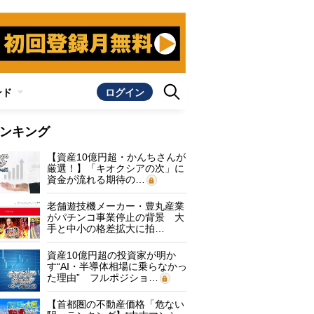
ンド
ログイン
ンキング
【資産10億円超・かんちさんが
厳選！】「キオクシアの次」に
資金が流れる期待の…
老舗遊技機メーカー・豊丸産業
がパチンコ事業停止の背景 大
手と中小の格差拡大に拍…
資産10億円超の投資家が明か
す“AI・半導体相場に乗らなかっ
た理由” フルポジショ…
【首都圏の不動産価格「危ない