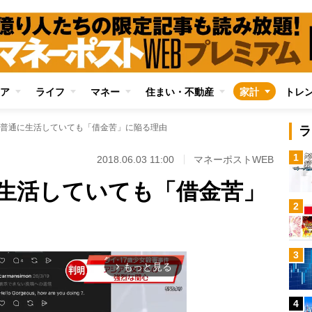
ア
ライフ
マネー
住まい・不動産
家計
トレ
普通に生活していても「借金苦」に陥る理由
ラ
1
2018.06.03 11:00
マネーポストWEB
生活していても「借金苦」
2
3
もっと見る
arrow_forward_ios
4