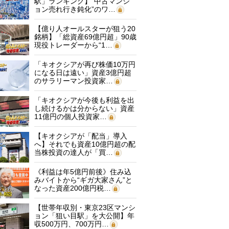
駅」ランキング】“中古マンシ
ョン売れ行き鈍化”のワ…
【億り人オールスターが狙う20
銘柄】「総資産69億円超」90歳
現役トレーダーから“1…
「キオクシアが再び株価10万円
になる日は遠い」資産3億円超
のサラリーマン投資家…
「キオクシアが今後も利益を出
し続けるかは分からない」資産
11億円の個人投資家…
【キオクシアが「配当」導入
へ】それでも資産10億円超の配
当株投資の達人が「買…
《利益は年5億円前後》住み込
みバイトから“ギガ大家さん”と
なった資産200億円税…
【世帯年収別・東京23区マンシ
ョン「狙い目駅」を大公開】年
収500万円、700万円…