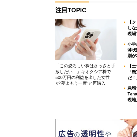
注目TOPIC
【ク
しな
現場
小学
薄状
別が
「この恐ろしい株はさっさと手
【土
放したい…」キオクシア株で
「懸
500万円の利益を出した女性
だ！
が“夢よもう一度”と再購入
急増
Te
現地