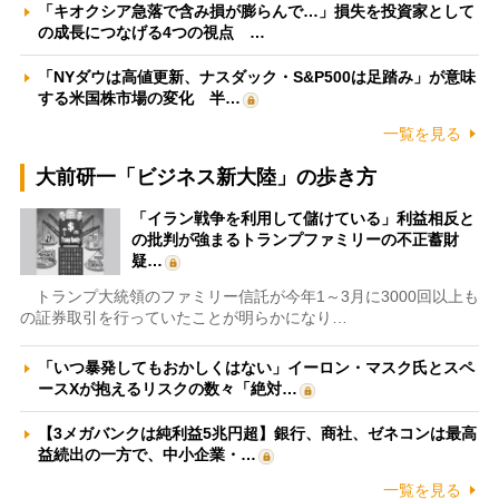
「キオクシア急落で含み損が膨らんで…」損失を投資家として
の成長につなげる4つの視点 …
「NYダウは高値更新、ナスダック・S&P500は足踏み」が意味
する米国株市場の変化 半…
一覧を見る
大前研一「ビジネス新大陸」の歩き方
「イラン戦争を利用して儲けている」利益相反と
の批判が強まるトランプファミリーの不正蓄財
疑…
トランプ大統領のファミリー信託が今年1～3月に3000回以上も
の証券取引を行っていたことが明らかになり…
「いつ暴発してもおかしくはない」イーロン・マスク氏とスペ
ースXが抱えるリスクの数々「絶対…
【3メガバンクは純利益5兆円超】銀行、商社、ゼネコンは最高
益続出の一方で、中小企業・…
一覧を見る