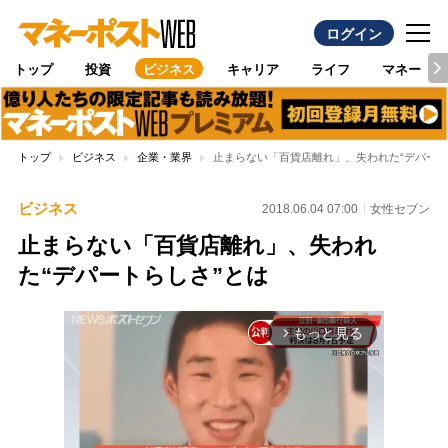
ログイン
トップ
投資
ビジネス
キャリア
ライフ
マネー
トップ
ビジネス
企業・業界
止まらない「百貨店離れ」、失われた“デパート
ビジネス
2018.06.04 07:00
女性セブン
止まらない「百貨店離れ」、失われ
た“デパートらしさ”とは
もっと見る
arrow_forward_ios