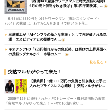
《株価34％急落のワークマンに特大反転の期待》
6月の売上低迷を吹き飛ばす第1四半期決算、…
6月3日に8330円をつけたワークマン（東証スタンダード・
7564）の株価は、わずか1カ月あまりで約34％下落…
三菱重工が「AIインフラの新たな主役」として再評価される気
運 エヌビディアとの提携でAI…
キオクシアHD「7万円割れからの急反発」は再びの上昇局面へ
の反転シグナルか？ 市場のムー…
一覧を見る
突然マルサがやって来た！
【最終回】1億6000万円の負債と引き換えに手に
入れたプライスレスな経験 ｜ 突然マルサがや…
2009年12月に発行された元FXトレーダー・磯貝清明氏の著書
『突然マルサがやって来た！～FXで10億円稼い…