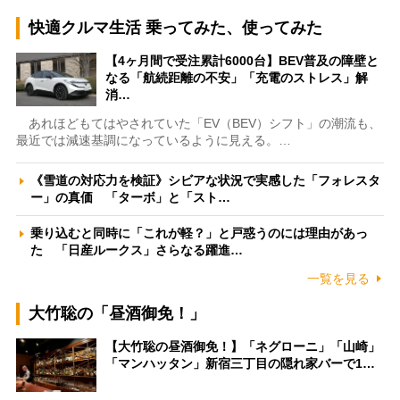
快適クルマ生活 乗ってみた、使ってみた
【4ヶ月間で受注累計6000台】BEV普及の障壁と
なる「航続距離の不安」「充電のストレス」解
消…
あれほどもてはやされていた「EV（BEV）シフト」の潮流も、
最近では減速基調になっているように見える。…
《雪道の対応力を検証》シビアな状況で実感した「フォレスタ
ー」の真価 「ターボ」と「スト…
乗り込むと同時に「これが軽？」と戸惑うのには理由があっ
た 「日産ルークス」さらなる躍進…
一覧を見る
大竹聡の「昼酒御免！」
【大竹聡の昼酒御免！】「ネグローニ」「山崎」
「マンハッタン」新宿三丁目の隠れ家バーで1…