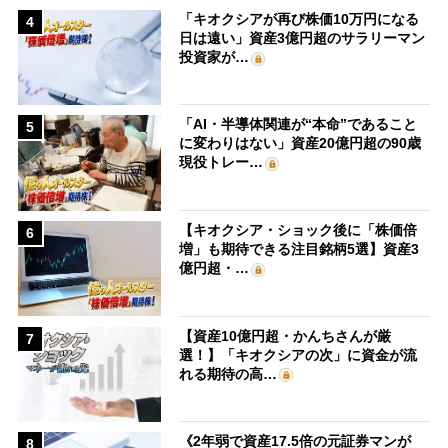
「キオクシアが再び株価10万円になる
4
日は遠い」資産3億円超のサラリーマン
投資家が…
「AI・半導体関連が“本命”であること
5
に変わりはない」資産20億円超の90歳
現役トレー…
【キオクシア・ショック後に「株価倍
6
増」も期待できる注目銘柄5選】資産3
億円超・…
【資産10億円超・かんちさんが厳
7
選！】「キオクシアの次」に資金が流
れる期待の高…
《2年弱で資産17.5倍の元証券マンが
8