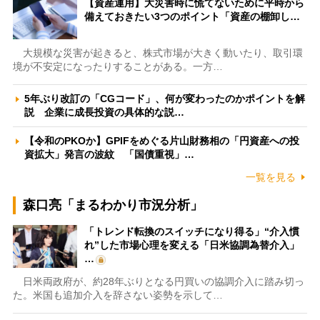
【資産運用】大災害時に慌てないために平時から
備えておきたい3つのポイント「資産の棚卸し…
大規模な災害が起きると、株式市場が大きく動いたり、取引環
境が不安定になったりすることがある。一方…
5年ぶり改訂の「CGコード」、何が変わったのかポイントを解
説 企業に成長投資の具体的な説…
【令和のPKOか】GPIFをめぐる片山財務相の「円資産への投
資拡大」発言の波紋 「国債重視」…
一覧を見る
森口亮「まるわかり市況分析」
「トレンド転換のスイッチになり得る」“介入慣
れ”した市場心理を変える「日米協調為替介入」
…
日米両政府が、約28年ぶりとなる円買いの協調介入に踏み切っ
た。米国も追加介入を辞さない姿勢を示して…