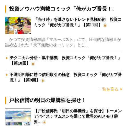
投資ノウハウ満載コミック「俺がカブ番長！」
「売り時」を逃さないトレンド見極め術 投資コ
ミック「俺がカブ番長！」【第11回】
かつて投資情報雑誌「マネーポスト」にて、圧倒的な情報量が
詰め込まれた「天下無敵の株コミック」とし…
テクニカル分析・集中講義 投資コミック「俺がカブ番長！」
【第10回】
不透明相場に勝つ信用取引の極意 投資コミック「俺がカブ番
長！」【第9回】
一覧を見る
戸松信博の明日の爆騰株を探せ！
【戸松信博氏「明日の爆騰株」を探せ】トーメン
デバイス：サムスンを通じて世界のAIメモリ需
要…