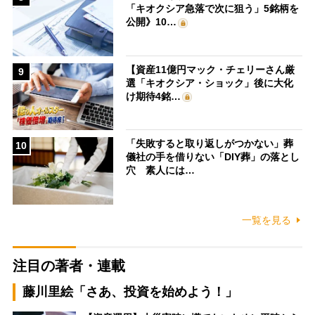
「キオクシア急落で次に狙う」5銘柄を
公開》10…
【資産11億円マック・チェリーさん厳
9
選「キオクシア・ショック」後に大化
け期待4銘…
「失敗すると取り返しがつかない」葬
10
儀社の手を借りない「DIY葬」の落とし
穴 素人には…
一覧を見る
注目の著者・連載
藤川里絵「さあ、投資を始めよう！」