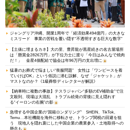
ジャングリア沖縄、開業1周年で「経済効果494億円」の大きな
ミスリード 事業の苦戦を覆い隠す“不透明すぎる巨大な数字”
【土俵に埋まるカネ】大の里、豊昇龍が黒星続きの名古屋場所
は「懸賞金2826万円」が下位力士に渡り「今日はみんなで焼肉
だ！」 金星4個配給で協会は年96万円の支出増に
猛暑のお葬式で悩ましい“喪服問題” 女性は「ワンピースを着
ていけばOK」という俗説に潜む誤解、なぜ「ジャケット」が
マストなのか？《1級葬祭ディレクターが解説》
【納車時に複数の事故】テスラジャパン“多額のEV補助金”で注
文殺到、現場は大混乱 トラブル続発の背後に見え隠れす
る“イーロンの右腕”の影
急増する中国企業の“国籍ロンダリング” SHEIN、TikTok、
Temu…本社機能を海外に移転させ、トランプ関税の回避を狙
う 現地人を隠れ蓑にした中国企業の農業参入・土地取得への
懸念も