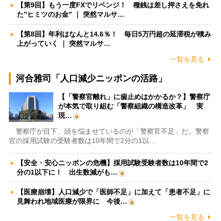
【第9回】もう一度FXでリベンジ！ 種銭は差し押さえを免れ
た”ヒミツのお金” ｜ 突然マルサ…
【第8回】年利はなんと14.6％！ 毎日5万円超の延滞税が積み
上がっていく ｜ 突然マルサ…
一覧を見る
河合雅司「人口減少ニッポンの活路」
【「警察官離れ」に歯止めはかかるか？】警察庁
が本気で取り組む「警察組織の構造改革」 実
現…
警察庁が目下、頭を悩ませているのが「警察官不足」だ。警察
官の採用試験の受験者数は10年間で2分の1以…
【安全・安心ニッポンの危機】採用試験受験者数は10年間で2
分の1以下に！ 出生数減がも…
【医療崩壊】人口減少で「医師不足」に加えて「患者不足」に
見舞われ地域医療が限界に 今後…
一覧を見る