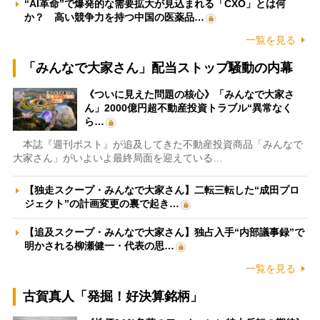
“AI革命”で爆発的な需要拡大が見込まれる「CXO」とは何
か？ 高い競争力を持つ中国の医薬品…
一覧を見る
「みんなで大家さん」配当ストップ騒動の内幕
《ついに見えた問題の核心》「みんなで大家さ
ん」2000億円超不動産投資トラブル“異常なく
ら…
本誌『週刊ポスト』が追及してきた不動産投資商品「みんなで
大家さん」がいよいよ最終局面を迎えている…
【独走スクープ・みんなで大家さん】二転三転した“成田プロ
ジェクト”の計画変更の裏で起き…
【追及スクープ・みんなで大家さん】独占入手“内部議事録”で
明かされる柳瀬健一・代表の思…
一覧を見る
古賀真人「発掘！好決算銘柄」