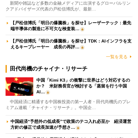
新聞や雑誌など多数の金融メディアに出演するグローバルリン
クアドバイザーズ代表の戸松信博氏が、最新…
【戸松信博氏「明日の爆騰株」を探せ】レーザーテック：最先
端半導体の製造に不可欠な検査装…
【戸松信博氏「明日の爆騰株」を探せ】TDK：AIインフラを支
えるキープレーヤー 成長の再評…
一覧を見る
田代尚機のチャイナ・リサーチ
中国「Kimi K3」の衝撃に世界はどう対応するの
か？ 米財務長官が検討する「蒸留を行う中国
AI…
中国経済に精通する中国株投資の第一人者・田代尚機氏のプレ
ミアム連載「チャイナ・リサーチ」。中国企…
中国経済“予想外の低成長”で政策のテコ入れ必至か 経済運営
方針の修正で成長加速が予想さ…