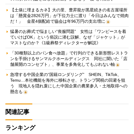
【土俵に埋まるカネ】大の里、豊昇龍が黒星続きの名古屋場所
は「懸賞金2826万円」が下位力士に渡り「今日はみんなで焼肉
だ！」 金星4個配給で協会は年96万円の支出増に
猛暑のお葬式で悩ましい“喪服問題” 女性は「ワンピースを着
ていけばOK」という俗説に潜む誤解、なぜ「ジャケット」が
マストなのか？《1級葬祭ディレクターが解説》
「30種類以上のパン食べ放題」で行列のできる新形態レストラ
ンを手掛けるサンマルクホールディングス 同社に聞いた「店
舗展開のコンセプト」、事業を多角化してもぶれない軸
急増する中国企業の“国籍ロンダリング” SHEIN、TikTok、
Temu…本社機能を海外に移転させ、トランプ関税の回避を狙
う 現地人を隠れ蓑にした中国企業の農業参入・土地取得への
懸念も
関連記事
ランキング