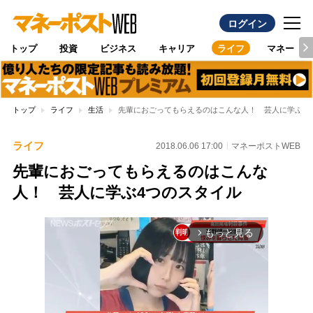
ログイン
トップ
投資
ビジネス
キャリア
ライフ
マネー
トップ
ライフ
生活
先輩におごってもらえるのはこんな人！ 芸人に学ぶ4
ライフ
2018.06.06 17:00
マネーポストWEB
先輩におごってもらえるのはこんな
人！ 芸人に学ぶ4つのスタイル
もっと見る
arrow_forward_ios