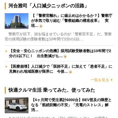
河合雅司「人口減少ニッポンの活路」
【「警察官離れ」に歯止めはかかるか？】警察庁
が本気で取り組む「警察組織の構造改革」 実
現…
警察庁が目下、頭を悩ませているのが「警察官不足」だ。警察
官の採用試験の受験者数は10年間で2分の1以…
【安全・安心ニッポンの危機】採用試験受験者数は10年間で2
分の1以下に！ 出生数減がも…
【医療崩壊】人口減少で「医師不足」に加えて「患者不足」に
見舞われ地域医療が限界に 今後…
一覧を見る
快適クルマ生活 乗ってみた、使ってみた
【4ヶ月間で受注累計6000台】BEV普及の障壁と
なる「航続距離の不安」「充電のストレス」解
消…