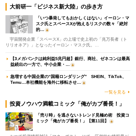
大前研一「ビジネス新大陸」の歩き方
「いつ暴発してもおかしくはない」イーロン・マ
スク氏とスペースXが抱えるリスクの数々「絶対
的…
宇宙開発企業「スペースX」の上場で史上初の「兆万長者（ト
リリオネア）」となったイーロン・マスク氏。…
【3メガバンクは純利益5兆円超】銀行、商社、ゼネコンは最高
益続出の一方で、中小企業・…
急増する中国企業の“国籍ロンダリング” SHEIN、TikTok、
Temu…本社機能を海外に移転させ…
一覧を見る
投資ノウハウ満載コミック「俺がカブ番長！」
「売り時」を逃さないトレンド見極め術 投資コ
ミック「俺がカブ番長！」【第11回】