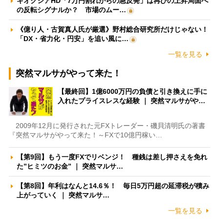
キオクシアHD「7万円割れからの急反発」は再びの上昇局面へ
の反転シグナルか？ 市場のムー…
《億り人・古賀真人氏が厳選》野村総合研究所だけじゃない！
「DX・省力化・円安」を追い風に…
一覧を見る
突然マルサがやって来た！
【最終回】1億6000万円の負債と引き換えに手に
入れたプライスレスな経験 ｜ 突然マルサがや…
2009年12月に発行された元FXトレーダー・磯貝清明氏の著書
『突然マルサがやって来た！～FXで10億円稼い…
【第9回】もう一度FXでリベンジ！ 種銭は差し押さえを免れ
た”ヒミツのお金” ｜ 突然マルサ…
【第8回】年利はなんと14.6％！ 毎日5万円超の延滞税が積み
上がっていく ｜ 突然マルサ…
一覧を見る