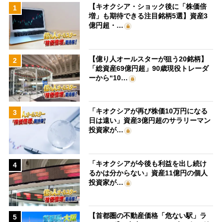
【キオクシア・ショック後に「株価倍
1
増」も期待できる注目銘柄5選】資産3
億円超・…
【億り人オールスターが狙う20銘柄】
2
「総資産69億円超」90歳現役トレーダ
ーから“10…
「キオクシアが再び株価10万円になる
3
日は遠い」資産3億円超のサラリーマン
投資家が…
「キオクシアが今後も利益を出し続け
4
るかは分からない」資産11億円の個人
投資家が…
【首都圏の不動産価格「危ない駅」ラ
5