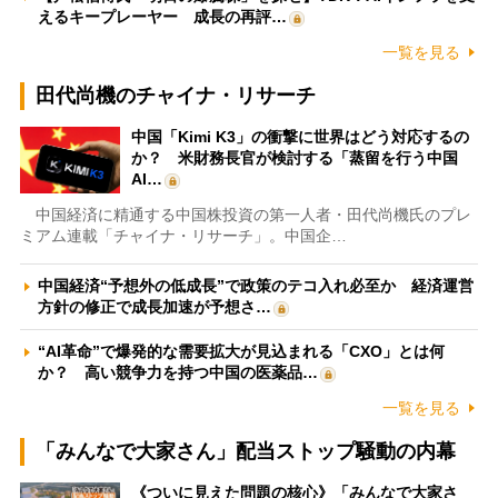
えるキープレーヤー 成長の再評…
一覧を見る
田代尚機のチャイナ・リサーチ
中国「Kimi K3」の衝撃に世界はどう対応するの
か？ 米財務長官が検討する「蒸留を行う中国
AI…
中国経済に精通する中国株投資の第一人者・田代尚機氏のプレ
ミアム連載「チャイナ・リサーチ」。中国企…
中国経済“予想外の低成長”で政策のテコ入れ必至か 経済運営
方針の修正で成長加速が予想さ…
“AI革命”で爆発的な需要拡大が見込まれる「CXO」とは何
か？ 高い競争力を持つ中国の医薬品…
一覧を見る
「みんなで大家さん」配当ストップ騒動の内幕
《ついに見えた問題の核心》「みんなで大家さ