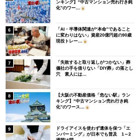
ンキング】“中古マンション売れ行き鈍
化”のワー…
「AI・半導体関連が“本命”であること
6
に変わりはない」資産20億円超の90歳
現役トレー…
「失敗すると取り返しがつかない」葬
7
儀社の手を借りない「DIY葬」の落とし
穴 素人には…
【大阪の不動産価格「危ない駅」ラン
8
キング】“中古マンション売れ行き鈍
化”のワース…
ドライアイスを使わず遺体を保つ「エ
9
ンバーミング」が日本でも普及 1～2
週間は問…