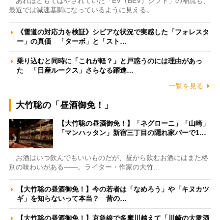
あれほどもてはやされていた「EV（BEV）シフト」の潮流も、
最近では減速基調になっているように見える。…
《雪道の対応力を検証》シビアな状況で実感した「フォレスタ
ー」の真価 「ターボ」と「スト…
乗り込むと同時に「これが軽？」と戸惑うのには理由があっ
た 「日産ルークス」さらなる躍進…
一覧を見る
大竹聡の「昼酒御免！」
【大竹聡の昼酒御免！】「ネグローニ」「山崎」
「マンハッタン」新宿三丁目の隠れ家バーで1…
お酒はいつ飲んでもいいものだが、昼から飲むお酒にはまた格
別の味わいがある――。ライター・作家の大竹…
【大竹聡の昼酒御免！】今の若者は「なめろう」や「キヌカツ
ギ」を知らないって本当？ 昔の…
【大竹聡の昼酒御免！】京急線で多摩川越えて「川崎の大衆酒