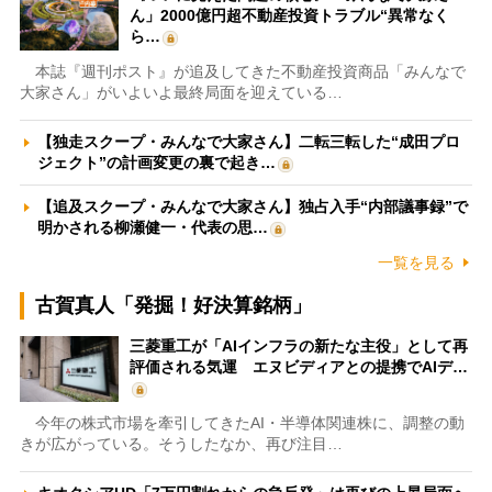
ん」2000億円超不動産投資トラブル“異常なく
ら…
本誌『週刊ポスト』が追及してきた不動産投資商品「みんなで
大家さん」がいよいよ最終局面を迎えている…
【独走スクープ・みんなで大家さん】二転三転した“成田プロ
ジェクト”の計画変更の裏で起き…
【追及スクープ・みんなで大家さん】独占入手“内部議事録”で
明かされる柳瀬健一・代表の思…
一覧を見る
古賀真人「発掘！好決算銘柄」
三菱重工が「AIインフラの新たな主役」として再
評価される気運 エヌビディアとの提携でAIデ…
今年の株式市場を牽引してきたAI・半導体関連株に、調整の動
きが広がっている。そうしたなか、再び注目…