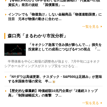
【令和のPKOか】GPIFをめぐる片山財務相の「円資産への投
資拡大」発言の波紋 「国債重視」…
インフレでも「物価負け」しない金融商品「物価連動国債」に
注目 元本が物価の動きに合わせ…
一覧を見る
森口亮「まるわかり市況分析」
「キオクシア急落で含み損が膨らんで…」損失を
投資家としての成長につなげる4つの視点 「…
半導体株を中心に相場の調整色が強まり、7月中旬にはキオク
シアホールディングスがストップ安をつけるな…
「NYダウは高値更新、ナスダック・S&P500は足踏み」が意味
する米国株市場の変化 半…
【歴史的な爆騰劇】時価総額10兆円企業が「2連続ストップ
高」「制限値幅拡大」の衝撃 フ…
一覧を見る