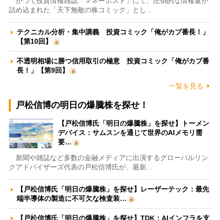
かつて投資情報雑誌「マネーポスト」にて、圧倒的な情報量が
詰め込まれた「天下無敵の株コミック」とし…
テクニカル分析・集中講義 投資コミック「俺がカブ番長！」
【第10回】
不透明相場に勝つ信用取引の極意 投資コミック「俺がカブ番
長！」【第9回】
一覧を見る
戸松信博の明日の爆騰株を探せ！
【戸松信博氏「明日の爆騰株」を探せ】トーメン
デバイス：サムスンを通じて世界のAIメモリ需
要…
新聞や雑誌など多数の金融メディアに出演するグローバルリン
クアドバイザーズ代表の戸松信博氏が、最新…
【戸松信博氏「明日の爆騰株」を探せ】レーザーテック：最先
端半導体の製造に不可欠な検査装…
【戸松信博氏「明日の爆騰株」を探せ】TDK：AIインフラを支