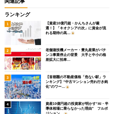
関連記事
ランキング
【資産10億円超・かんちさんが厳
1
選！】「キオクシアの次」に資金が流
れる期待の高…
老舗遊技機メーカー・豊丸産業がパチ
2
ンコ事業停止の背景 大手と中小の格
差拡大に拍車…
【首都圏の不動産価格「危ない駅」ラ
3
ンキング】“中古マンション売れ行き鈍
化”のワー…
資産10億円超の投資家が明かす“AI・半
4
導体相場に乗らなかった理由” フルポ
ジション…