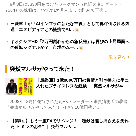
6月3日に8330円をつけたワークマン（東証スタンダード・
7564）の株価は、わずか1カ月あまりで約34％下落…
三菱重工が「AIインフラの新たな主役」として再評価される気
運 エヌビディアとの提携でAI…
キオクシアHD「7万円割れからの急反発」は再びの上昇局面へ
の反転シグナルか？ 市場のムー…
一覧を見る
突然マルサがやって来た！
【最終回】1億6000万円の負債と引き換えに手に
入れたプライスレスな経験 ｜ 突然マルサがや…
2009年12月に発行された元FXトレーダー・磯貝清明氏の著書
『突然マルサがやって来た！～FXで10億円稼い…
【第9回】もう一度FXでリベンジ！ 種銭は差し押さえを免れ
た”ヒミツのお金” ｜ 突然マルサ…