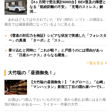
【4ヶ月間で受注累計6000台】BEV普及の障壁と
なる「航続距離の不安」「充電のストレス」解
消…
あれほどもてはやされていた「EV（BEV）シフト」の潮流も、
最近では減速基調になっているように見える。…
《雪道の対応力を検証》シビアな状況で実感した「フォレスタ
ー」の真価 「ターボ」と「スト…
乗り込むと同時に「これが軽？」と戸惑うのには理由があっ
た 「日産ルークス」さらなる躍進…
一覧を見る
大竹聡の「昼酒御免！」
【大竹聡の昼酒御免！】「ネグローニ」「山崎」
「マンハッタン」新宿三丁目の隠れ家バーで1…
お酒はいつ飲んでもいいものだが、昼から飲むお酒にはまた格
別の味わいがある――。ライター・作家の大竹…