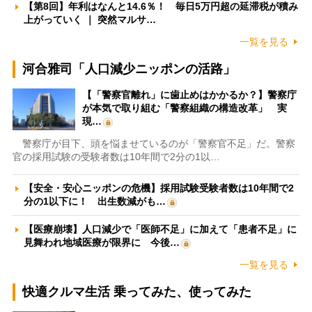
【第8回】年利はなんと14.6％！ 毎日5万円超の延滞税が積み
上がっていく ｜ 突然マルサ…
一覧を見る
河合雅司「人口減少ニッポンの活路」
【「警察官離れ」に歯止めはかかるか？】警察庁
が本気で取り組む「警察組織の構造改革」 実
現…
警察庁が目下、頭を悩ませているのが「警察官不足」だ。警察
官の採用試験の受験者数は10年間で2分の1以…
【安全・安心ニッポンの危機】採用試験受験者数は10年間で2
分の1以下に！ 出生数減がも…
【医療崩壊】人口減少で「医師不足」に加えて「患者不足」に
見舞われ地域医療が限界に 今後…
一覧を見る
快適クルマ生活 乗ってみた、使ってみた