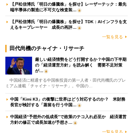
【戸松信博氏「明日の爆騰株」を探せ】レーザーテック：最先
端半導体の製造に不可欠な検査装…
【戸松信博氏「明日の爆騰株」を探せ】TDK：AIインフラを支
えるキープレーヤー 成長の再評…
一覧を見る
田代尚機のチャイナ・リサーチ
厳しい経済情勢をどう打開するか？中国の下半期
の「経済運営方針」を読み解く 需要不足対策
が…
中国経済に精通する中国株投資の第一人者・田代尚機氏のプレ
ミアム連載「チャイナ・リサーチ」。中国の…
中国「Kimi K3」の衝撃に世界はどう対応するのか？ 米財務
長官が検討する「蒸留を行う中国…
中国経済“予想外の低成長”で政策のテコ入れ必至か 経済運営
方針の修正で成長加速が予想さ…
一覧を見る