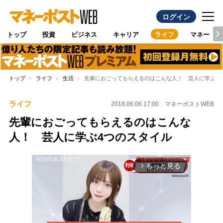
ログイン
トップ
投資
ビジネス
キャリア
ライフ
マネー
トップ
ライフ
生活
先輩におごってもらえるのはこんな人！ 芸人に学ぶ4
ライフ
2018.06.06 17:00
マネーポストWEB
先輩におごってもらえるのはこんな
人！ 芸人に学ぶ4つのスタイル
もっと見る
arrow_forward_ios