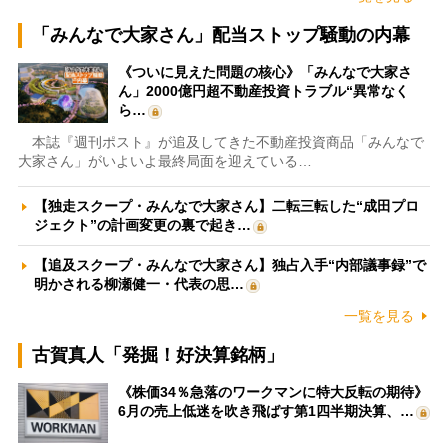
「みんなで大家さん」配当ストップ騒動の内幕
《ついに見えた問題の核心》「みんなで大家さ
ん」2000億円超不動産投資トラブル“異常なく
ら…
本誌『週刊ポスト』が追及してきた不動産投資商品「みんなで
大家さん」がいよいよ最終局面を迎えている…
【独走スクープ・みんなで大家さん】二転三転した“成田プロ
ジェクト”の計画変更の裏で起き…
【追及スクープ・みんなで大家さん】独占入手“内部議事録”で
明かされる柳瀬健一・代表の思…
一覧を見る
古賀真人「発掘！好決算銘柄」
《株価34％急落のワークマンに特大反転の期待》
6月の売上低迷を吹き飛ばす第1四半期決算、…