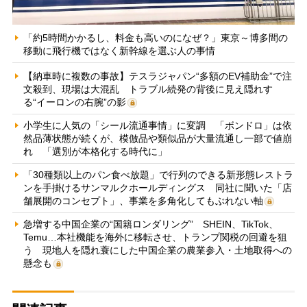
「約5時間かかるし、料金も高いのになぜ？」東京～博多間の
移動に飛行機ではなく新幹線を選ぶ人の事情
【納車時に複数の事故】テスラジャパン“多額のEV補助金”で注
文殺到、現場は大混乱 トラブル続発の背後に見え隠れす
る“イーロンの右腕”の影
小学生に人気の「シール流通事情」に変調 「ボンドロ」は依
然品薄状態が続くが、模倣品や類似品が大量流通し一部で値崩
れ 「選別が本格化する時代に」
「30種類以上のパン食べ放題」で行列のできる新形態レストラ
ンを手掛けるサンマルクホールディングス 同社に聞いた「店
舗展開のコンセプト」、事業を多角化してもぶれない軸
急増する中国企業の“国籍ロンダリング” SHEIN、TikTok、
Temu…本社機能を海外に移転させ、トランプ関税の回避を狙
う 現地人を隠れ蓑にした中国企業の農業参入・土地取得への
懸念も