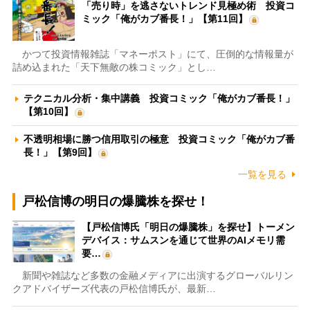
「売り時」を逃さないトレンド見極め術 投資コ
ミック「俺がカブ番長！」【第11回】
かつて投資情報雑誌「マネーポスト」にて、圧倒的な情報量が
詰め込まれた「天下無敵の株コミック」とし…
テクニカル分析・集中講義 投資コミック「俺がカブ番長！」
【第10回】
不透明相場に勝つ信用取引の極意 投資コミック「俺がカブ番
長！」【第9回】
一覧を見る
戸松信博の明日の爆騰株を探せ！
【戸松信博氏「明日の爆騰株」を探せ】トーメン
デバイス：サムスンを通じて世界のAIメモリ需
要…
新聞や雑誌など多数の金融メディアに出演するグローバルリン
クアドバイザーズ代表の戸松信博氏が、最新…