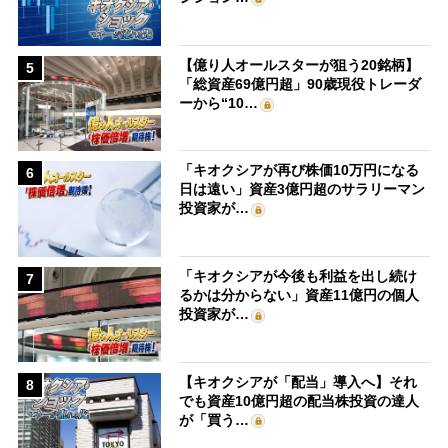
【億り人オールスターが狙う20銘柄】
5
「総資産69億円超」90歳現役トレーダ
ーから“10…
「キオクシアが再び株価10万円になる
6
日は遠い」資産3億円超のサラリーマン
投資家が…
「キオクシアが今後も利益を出し続け
7
るかは分からない」資産11億円の個人
投資家が…
【キオクシアが「配当」導入へ】それ
8
でも資産10億円超の配当株投資の達人
が「買う…