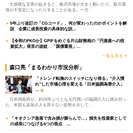
大規模な災害が起きると、株式市場が大きく動いたり、取引環
境が不安定になったりすることがある。一方…
5年ぶり改訂の「CGコード」、何が変わったのかポイントを解
説 企業に成長投資の具体的な説…
【令和のPKOか】GPIFをめぐる片山財務相の「円資産への投
資拡大」発言の波紋 「国債重視」…
一覧を見る
森口亮「まるわかり市況分析」
「トレンド転換のスイッチになり得る」“介入慣
れ”した市場心理を変える「日米協調為替介入」
…
日米両政府が、約28年ぶりとなる円買いの協調介入に踏み切っ
た。米国も追加介入を辞さない姿勢を示して…
「キオクシア急落で含み損が膨らんで…」損失を投資家として
の成長につなげる4つの視点 …