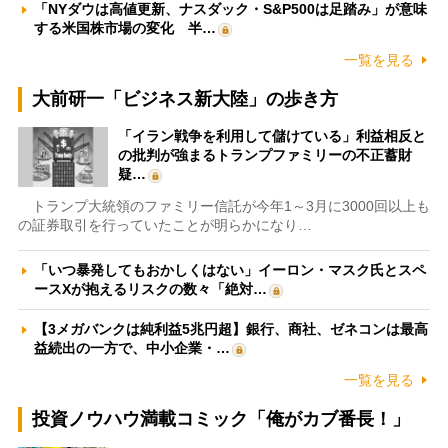
「NYダウは高値更新、ナスダック・S&P500は足踏み」が意味
する米国株市場の変化 半…
一覧を見る
大前研一「ビジネス新大陸」の歩き方
「イラン戦争を利用して儲けている」利益相反と
の批判が強まるトランプファミリーの不正蓄財
疑…
トランプ大統領のファミリー信託が今年1～3月に3000回以上も
の証券取引を行っていたことが明らかになり…
「いつ暴発してもおかしくはない」イーロン・マスク氏とスペ
ースXが抱えるリスクの数々「絶対…
【3メガバンクは純利益5兆円超】銀行、商社、ゼネコンは最高
益続出の一方で、中小企業・…
一覧を見る
投資ノウハウ満載コミック「俺がカブ番長！」