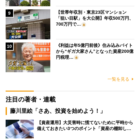
【世帯年収別・東京23区マンション
9
「狙い目駅」を大公開】年収500万円、
700万円で…
《利益は年5億円前後》住み込みバイト
10
から“ギガ大家さん”となった資産200億
円税理…
一覧を見る
注目の著者・連載
藤川里絵「さあ、投資を始めよう！」
【資産運用】大災害時に慌てないために平時から
備えておきたい3つのポイント「資産の棚卸し…