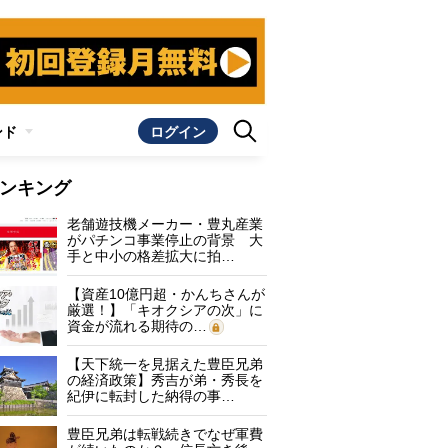
ンド
ログイン
ンキング
老舗遊技機メーカー・豊丸産業
がパチンコ事業停止の背景 大
手と中小の格差拡大に拍…
【資産10億円超・かんちさんが
厳選！】「キオクシアの次」に
資金が流れる期待の…
【天下統一を見据えた豊臣兄弟
の経済政策】秀吉が弟・秀長を
紀伊に転封した納得の事…
豊臣兄弟は転戦続きでなぜ軍費