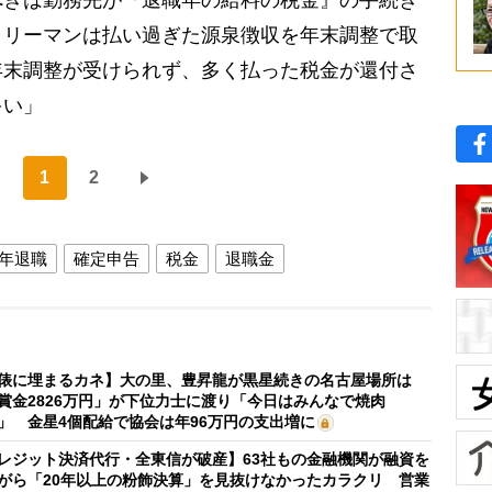
ラリーマンは払い過ぎた源泉徴収を年末調整で取
年末調整が受けられず、多く払った税金が還付さ
多い」
1
2
年退職
確定申告
税金
退職金
俵に埋まるカネ】大の里、豊昇龍が黒星続きの名古屋場所は
賞金2826万円」が下位力士に渡り「今日はみんなで焼肉
」 金星4個配給で協会は年96万円の支出増に
レジット決済代行・全東信が破産】63社もの金融機関が融資を
がら「20年以上の粉飾決算」を見抜けなかったカラクリ 営業