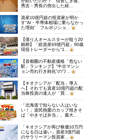
が続いたのか？ 信長亡き後、
秀吉・秀長の突出した経…
資産10億円超の投資家が明か
す“AI・半導体相場に乗らなかっ
た理由” フルポジショ…
【億り人オールスターが狙う20
銘柄】「総資産69億円超」90歳
現役トレーダーから“1…
【首都圏の不動産価格「危ない
駅」ランキング】“中古マンシ
ョン売れ行き鈍化”のワ…
【キオクシアが「配当」導入
へ】それでも資産10億円超の配
当株投資の達人が「買…
「北海道で知らない人はいな
い！」道民熱愛のカップ焼きそ
ば「やきそば弁当」、最大…
「キオクシアが再び株価10万円
になる日は遠い」資産3億円超
のサラリーマン投資家…