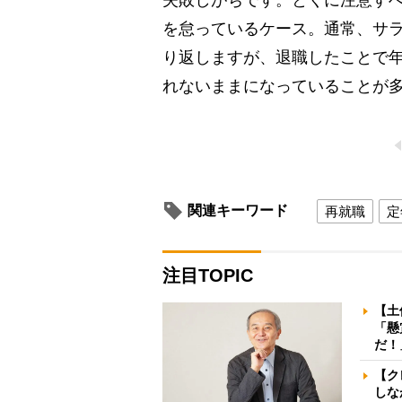
を怠っているケース。通常、サ
り返しますが、退職したことで
れないままになっていることが
関連キーワード
再就職
定
注目TOPIC
【土
「懸
だ！
【ク
しな