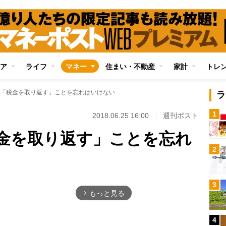
ア
ライフ
マネー
住まい・不動産
家計
トレ
「税金を取り返す」ことを忘れはいけない
ラ
1
2018.06.25 16:00
週刊ポスト
金を取り返す」ことを忘れ
2
3
もっと見る
arrow_forward_ios
4