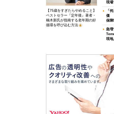
現場
【75歳をすぎたらやめること】
「何
ベストセラー『定年後』著者・
価 
楠木新氏が指南する老年期の好
保障
循環を呼び込む方法
急増
Te
現地