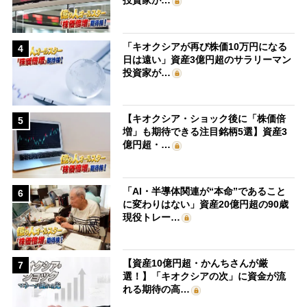
投資家が…
「キオクシアが再び株価10万円になる
4
日は遠い」資産3億円超のサラリーマン
投資家が…
【キオクシア・ショック後に「株価倍
5
増」も期待できる注目銘柄5選】資産3
億円超・…
「AI・半導体関連が“本命”であること
6
に変わりはない」資産20億円超の90歳
現役トレー…
【資産10億円超・かんちさんが厳
7
選！】「キオクシアの次」に資金が流
れる期待の高…