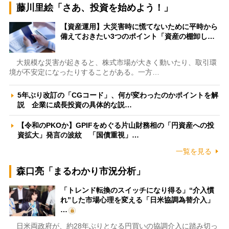
藤川里絵「さあ、投資を始めよう！」
【資産運用】大災害時に慌てないために平時から
備えておきたい3つのポイント「資産の棚卸し…
大規模な災害が起きると、株式市場が大きく動いたり、取引環
境が不安定になったりすることがある。一方…
5年ぶり改訂の「CGコード」、何が変わったのかポイントを解
説 企業に成長投資の具体的な説…
【令和のPKOか】GPIFをめぐる片山財務相の「円資産への投
資拡大」発言の波紋 「国債重視」…
一覧を見る
森口亮「まるわかり市況分析」
「トレンド転換のスイッチになり得る」“介入慣
れ”した市場心理を変える「日米協調為替介入」
…
日米両政府が、約28年ぶりとなる円買いの協調介入に踏み切っ