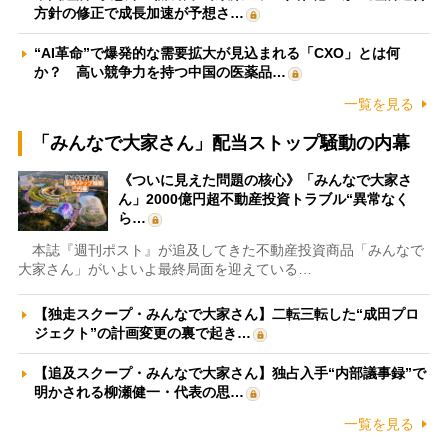
方針の修正で成長加速が予想さ…
“AI革命”で爆発的な需要拡大が見込まれる「CXO」とは何
か？ 高い競争力を持つ中国の医薬品…
一覧を見る
「みんなで大家さん」配当ストップ騒動の内幕
《ついに見えた問題の核心》「みんなで大家さ
ん」2000億円超不動産投資トラブル“異常なく
ら…
本誌『週刊ポスト』が追及してきた不動産投資商品「みんなで
大家さん」がいよいよ最終局面を迎えている…
【独走スクープ・みんなで大家さん】二転三転した“成田プロ
ジェクト”の計画変更の裏で起き…
【追及スクープ・みんなで大家さん】独占入手“内部議事録”で
明かされる柳瀬健一・代表の思…
一覧を見る