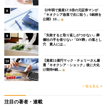
《2年弱で資産17.5倍の元証券マンが
8
「キオクシア急落で次に狙う」5銘柄を
公開》10…
「失敗すると取り返しがつかない」葬
9
儀社の手を借りない「DIY葬」の落とし
穴 素人には…
【資産11億円マック・チェリーさん厳
10
選「キオクシア・ショック」後に大化
け期待4銘…
一覧を見る
注目の著者・連載