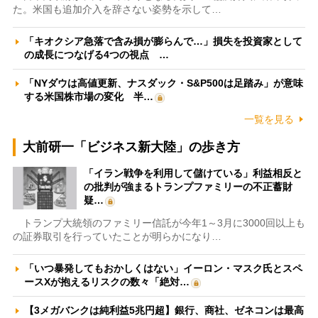
た。米国も追加介入を辞さない姿勢を示して…
「キオクシア急落で含み損が膨らんで…」損失を投資家として
の成長につなげる4つの視点 …
「NYダウは高値更新、ナスダック・S&P500は足踏み」が意味
する米国株市場の変化 半…
一覧を見る
大前研一「ビジネス新大陸」の歩き方
「イラン戦争を利用して儲けている」利益相反と
の批判が強まるトランプファミリーの不正蓄財
疑…
トランプ大統領のファミリー信託が今年1～3月に3000回以上も
の証券取引を行っていたことが明らかになり…
「いつ暴発してもおかしくはない」イーロン・マスク氏とスペ
ースXが抱えるリスクの数々「絶対…
【3メガバンクは純利益5兆円超】銀行、商社、ゼネコンは最高