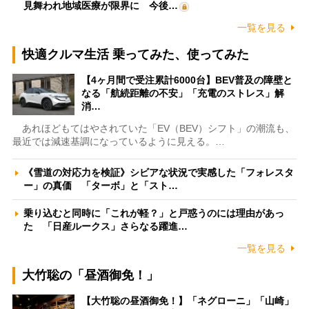
見舞われ地域医療が限界に 今後…
一覧を見る
快適クルマ生活 乗ってみた、使ってみた
【4ヶ月間で受注累計6000台】BEV普及の障壁と
なる「航続距離の不安」「充電のストレス」解
消…
あれほどもてはやされていた「EV（BEV）シフト」の潮流も、
最近では減速基調になっているように見える。…
《雪道の対応力を検証》シビアな状況で実感した「フォレスタ
ー」の真価 「ターボ」と「スト…
乗り込むと同時に「これが軽？」と戸惑うのには理由があっ
た 「日産ルークス」さらなる躍進…
一覧を見る
大竹聡の「昼酒御免！」
【大竹聡の昼酒御免！】「ネグローニ」「山崎」