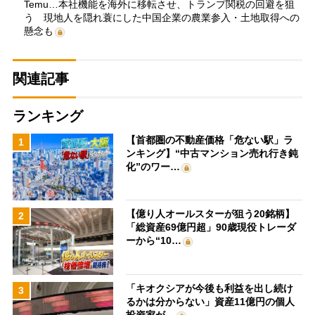
Temu…本社機能を海外に移転させ、トランプ関税の回避を狙
う 現地人を隠れ蓑にした中国企業の農業参入・土地取得への
懸念も
関連記事
ランキング
【首都圏の不動産価格「危ない駅」ラ
1
ンキング】“中古マンション売れ行き鈍
化”のワー…
【億り人オールスターが狙う20銘柄】
2
「総資産69億円超」90歳現役トレーダ
ーから“10…
「キオクシアが今後も利益を出し続け
3
るかは分からない」資産11億円の個人