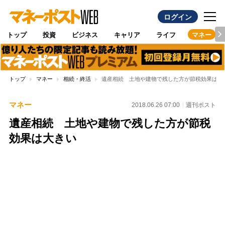
ログイン
トップ
投資
ビジネス
キャリア
ライフ
マネー
トップ
マネー
相続・終活
遺産相続 土地や建物で残した方が節税効果は大
マネー
2018.06.26 07:00
週刊ポスト
遺産相続 土地や建物で残した方が節税
効果は大きい
Loaded
:
96.70%
/
Unmute