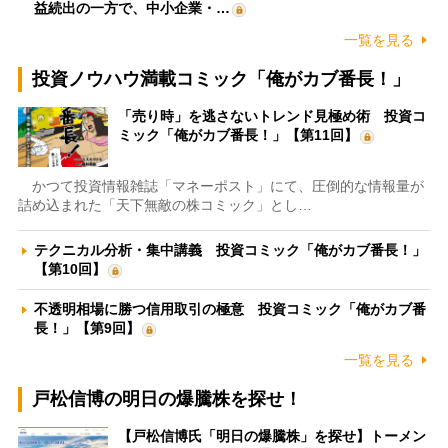
益続出の一方で、中小企業・…
一覧を見る
投資ノウハウ満載コミック「俺がカブ番長！」
「売り時」を逃さないトレンド見極め術 投資コ
ミック「俺がカブ番長！」【第11回】
かつて投資情報雑誌「マネーポスト」にて、圧倒的な情報量が
詰め込まれた「天下無敵の株コミック」とし…
テクニカル分析・集中講義 投資コミック「俺がカブ番長！」
【第10回】
不透明相場に勝つ信用取引の極意 投資コミック「俺がカブ番
長！」【第9回】
一覧を見る
戸松信博の明日の爆騰株を探せ！
【戸松信博氏「明日の爆騰株」を探せ】トーメン