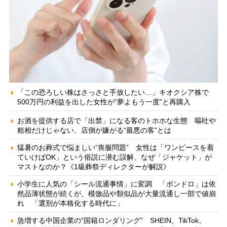
「この恐ろしい株はさっさと手放したい…」キオクシア株で
500万円の利益を出した女性が“夢よもう一度”と再購入
お酒を提供する店で「出禁」になる客のトホホな生態 嘔吐や
粗相だけじゃない、店側が嫌がる“最悪の客”とは
猛暑のお葬式で悩ましい“喪服問題” 女性は「ワンピースを着
ていけばOK」という俗説に潜む誤解、なぜ「ジャケット」が
マストなのか？《1級葬祭ディレクターが解説》
小学生に人気の「シール流通事情」に変調 「ボンドロ」は依
然品薄状態が続くが、模倣品や類似品が大量流通し一部で値崩
れ 「選別が本格化する時代に」
急増する中国企業の“国籍ロンダリング” SHEIN、TikTok、