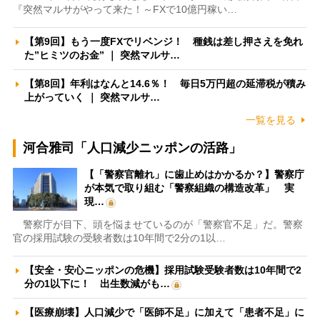
『突然マルサがやって来た！～FXで10億円稼い…
【第9回】もう一度FXでリベンジ！ 種銭は差し押さえを免れ
た”ヒミツのお金” ｜ 突然マルサ…
【第8回】年利はなんと14.6％！ 毎日5万円超の延滞税が積み
上がっていく ｜ 突然マルサ…
一覧を見る
河合雅司「人口減少ニッポンの活路」
【「警察官離れ」に歯止めはかかるか？】警察庁
が本気で取り組む「警察組織の構造改革」 実
現…
警察庁が目下、頭を悩ませているのが「警察官不足」だ。警察
官の採用試験の受験者数は10年間で2分の1以…
【安全・安心ニッポンの危機】採用試験受験者数は10年間で2
分の1以下に！ 出生数減がも…
【医療崩壊】人口減少で「医師不足」に加えて「患者不足」に