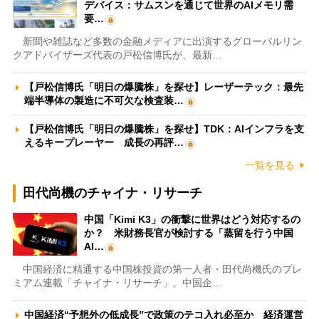
デバイス：サムスンを通じて世界のAIメモリ需
要…
新聞や雑誌など多数の金融メディアに出演するグローバルリン
クアドバイザーズ代表の戸松信博氏が、最新…
【戸松信博氏「明日の爆騰株」を探せ】レーザーテック：最先
端半導体の製造に不可欠な検査装…
【戸松信博氏「明日の爆騰株」を探せ】TDK：AIインフラを支
えるキープレーヤー 成長の再評…
一覧を見る
田代尚機のチャイナ・リサーチ
中国「Kimi K3」の衝撃に世界はどう対応するの
か？ 米財務長官が検討する「蒸留を行う中国
AI…
中国経済に精通する中国株投資の第一人者・田代尚機氏のプレ
ミアム連載「チャイナ・リサーチ」。中国企…
中国経済“予想外の低成長”で政策のテコ入れ必至か 経済運営