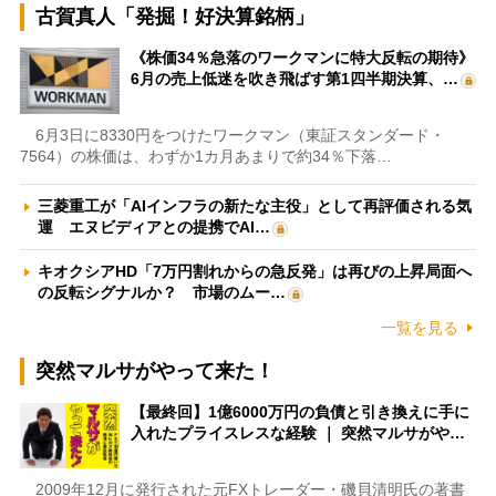
古賀真人「発掘！好決算銘柄」
《株価34％急落のワークマンに特大反転の期待》
6月の売上低迷を吹き飛ばす第1四半期決算、…
6月3日に8330円をつけたワークマン（東証スタンダード・
7564）の株価は、わずか1カ月あまりで約34％下落…
三菱重工が「AIインフラの新たな主役」として再評価される気
運 エヌビディアとの提携でAI…
キオクシアHD「7万円割れからの急反発」は再びの上昇局面へ
の反転シグナルか？ 市場のムー…
一覧を見る
突然マルサがやって来た！
【最終回】1億6000万円の負債と引き換えに手に
入れたプライスレスな経験 ｜ 突然マルサがや…
2009年12月に発行された元FXトレーダー・磯貝清明氏の著書