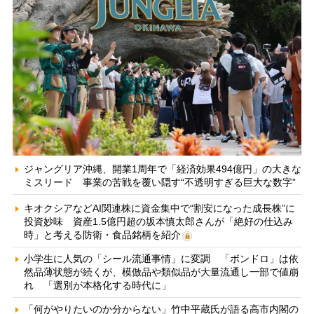
ジャングリア沖縄、開業1周年で「経済効果494億円」の大きな
ミスリード 事業の苦戦を覆い隠す“不透明すぎる巨大な数字”
キオクシアなどAI関連株に資金集中で“割安になった成長株”に
投資妙味 資産1.5億円超の坂本慎太郎さんが「絶好の仕込み
時」と考える防衛・食品銘柄を紹介
小学生に人気の「シール流通事情」に変調 「ボンドロ」は依
然品薄状態が続くが、模倣品や類似品が大量流通し一部で値崩
れ 「選別が本格化する時代に」
「何がやりたいのか分からない」竹中平蔵氏が語る高市内閣の