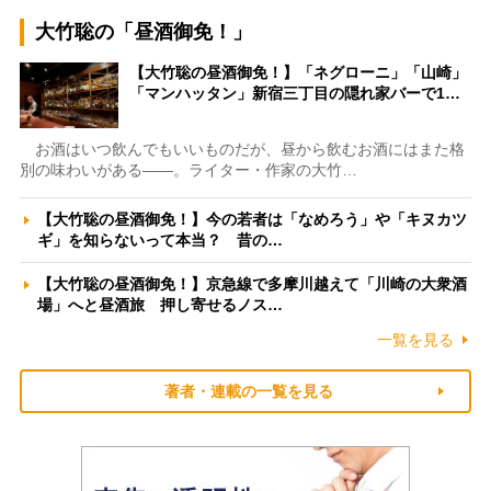
大竹聡の「昼酒御免！」
【大竹聡の昼酒御免！】「ネグローニ」「山崎」
「マンハッタン」新宿三丁目の隠れ家バーで1…
お酒はいつ飲んでもいいものだが、昼から飲むお酒にはまた格
別の味わいがある――。ライター・作家の大竹…
【大竹聡の昼酒御免！】今の若者は「なめろう」や「キヌカツ
ギ」を知らないって本当？ 昔の…
【大竹聡の昼酒御免！】京急線で多摩川越えて「川崎の大衆酒
場」へと昼酒旅 押し寄せるノス…
一覧を見る
著者・連載の一覧を見る