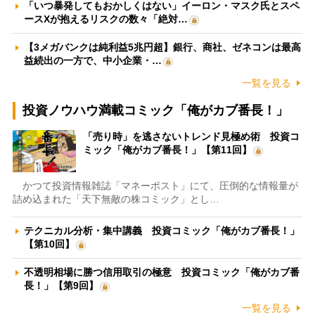
「いつ暴発してもおかしくはない」イーロン・マスク氏とスペ
ースXが抱えるリスクの数々「絶対…
【3メガバンクは純利益5兆円超】銀行、商社、ゼネコンは最高
益続出の一方で、中小企業・…
一覧を見る
投資ノウハウ満載コミック「俺がカブ番長！」
「売り時」を逃さないトレンド見極め術 投資コ
ミック「俺がカブ番長！」【第11回】
かつて投資情報雑誌「マネーポスト」にて、圧倒的な情報量が
詰め込まれた「天下無敵の株コミック」とし…
テクニカル分析・集中講義 投資コミック「俺がカブ番長！」
【第10回】
不透明相場に勝つ信用取引の極意 投資コミック「俺がカブ番
長！」【第9回】
一覧を見る