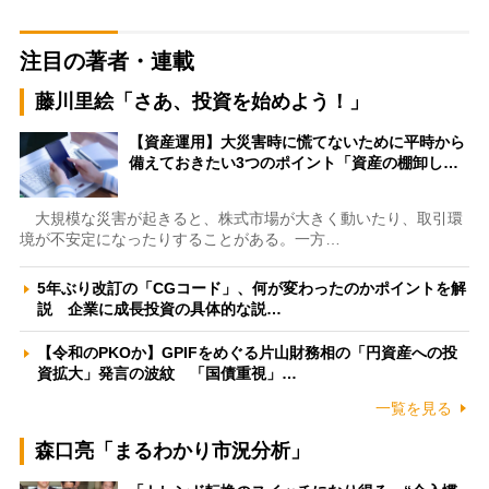
注目の著者・連載
藤川里絵「さあ、投資を始めよう！」
【資産運用】大災害時に慌てないために平時から
備えておきたい3つのポイント「資産の棚卸し…
大規模な災害が起きると、株式市場が大きく動いたり、取引環
境が不安定になったりすることがある。一方…
5年ぶり改訂の「CGコード」、何が変わったのかポイントを解
説 企業に成長投資の具体的な説…
【令和のPKOか】GPIFをめぐる片山財務相の「円資産への投
資拡大」発言の波紋 「国債重視」…
一覧を見る
森口亮「まるわかり市況分析」