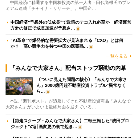
中国経済に精通する中国株投資の第一人者・田代尚機氏のプレ
ミアム連載「チャイナ・リサーチ」。中国企…
中国経済“予想外の低成長”で政策のテコ入れ必至か 経済運営
方針の修正で成長加速が予想さ…
“AI革命”で爆発的な需要拡大が見込まれる「CXO」とは何
か？ 高い競争力を持つ中国の医薬品…
一覧を見る
「みんなで大家さん」配当ストップ騒動の内幕
《ついに見えた問題の核心》「みんなで大家さ
ん」2000億円超不動産投資トラブル“異常なく
ら…
本誌『週刊ポスト』が追及してきた不動産投資商品「みんなで
大家さん」がいよいよ最終局面を迎えている…
【独走スクープ・みんなで大家さん】二転三転した“成田プロ
ジェクト”の計画変更の裏で起き…