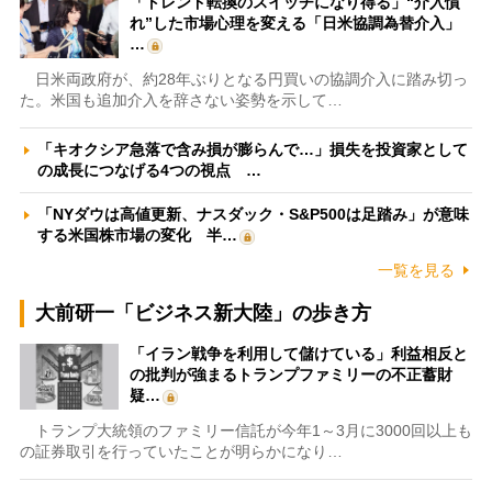
「トレンド転換のスイッチになり得る」“介入慣
れ”した市場心理を変える「日米協調為替介入」
…
日米両政府が、約28年ぶりとなる円買いの協調介入に踏み切っ
た。米国も追加介入を辞さない姿勢を示して…
「キオクシア急落で含み損が膨らんで…」損失を投資家として
の成長につなげる4つの視点 …
「NYダウは高値更新、ナスダック・S&P500は足踏み」が意味
する米国株市場の変化 半…
一覧を見る
大前研一「ビジネス新大陸」の歩き方
「イラン戦争を利用して儲けている」利益相反と
の批判が強まるトランプファミリーの不正蓄財
疑…
トランプ大統領のファミリー信託が今年1～3月に3000回以上も
の証券取引を行っていたことが明らかになり…