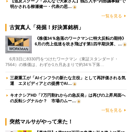
【追及スクープ・みんなで大家さん】独占入手“内部議事録”で
明かされる柳瀬健一・代表の思…
一覧を見る
古賀真人「発掘！好決算銘柄」
《株価34％急落のワークマンに特大反転の期待》
6月の売上低迷を吹き飛ばす第1四半期決算、…
6月3日に8330円をつけたワークマン（東証スタンダード・
7564）の株価は、わずか1カ月あまりで約34％下落…
三菱重工が「AIインフラの新たな主役」として再評価される気
運 エヌビディアとの提携でAI…
キオクシアHD「7万円割れからの急反発」は再びの上昇局面へ
の反転シグナルか？ 市場のムー…
一覧を見る
突然マルサがやって来た！