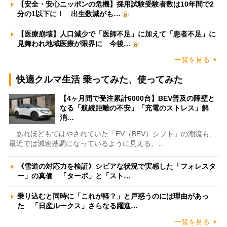
【安全・安心ニッポンの危機】採用試験受験者数は10年間で2
分の1以下に！ 出生数減がも…
【医療崩壊】人口減少で「医師不足」に加えて「患者不足」に
見舞われ地域医療が限界に 今後…
一覧を見る
快適クルマ生活 乗ってみた、使ってみた
【4ヶ月間で受注累計6000台】BEV普及の障壁と
なる「航続距離の不安」「充電のストレス」解
消…
あれほどもてはやされていた「EV（BEV）シフト」の潮流も、
最近では減速基調になっているように見える。…
《雪道の対応力を検証》シビアな状況で実感した「フォレスタ
ー」の真価 「ターボ」と「スト…
乗り込むと同時に「これが軽？」と戸惑うのには理由があっ
た 「日産ルークス」さらなる躍進…
一覧を見る