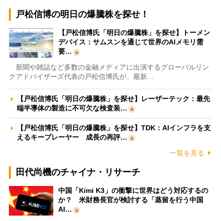
戸松信博の明日の爆騰株を探せ！
【戸松信博氏「明日の爆騰株」を探せ】トーメン
デバイス：サムスンを通じて世界のAIメモリ需
要…
新聞や雑誌など多数の金融メディアに出演するグローバルリン
クアドバイザーズ代表の戸松信博氏が、最新…
【戸松信博氏「明日の爆騰株」を探せ】レーザーテック：最先
端半導体の製造に不可欠な検査装…
【戸松信博氏「明日の爆騰株」を探せ】TDK：AIインフラを支
えるキープレーヤー 成長の再評…
一覧を見る
田代尚機のチャイナ・リサーチ
中国「Kimi K3」の衝撃に世界はどう対応するの
か？ 米財務長官が検討する「蒸留を行う中国
AI…