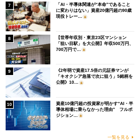
「AI・半導体関連が“本命”であること
7
に変わりはない」資産20億円超の90歳
現役トレー…
【世帯年収別・東京23区マンション
8
「狙い目駅」を大公開】年収500万円、
700万円で…
《2年弱で資産17.5倍の元証券マンが
9
「キオクシア急落で次に狙う」5銘柄を
公開》10…
資産10億円超の投資家が明かす“AI・半
10
導体相場に乗らなかった理由” フルポ
ジション…
一覧を見る