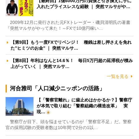
【最終回】1億6000万円の負債と引き換えに手に
入れたプライスレスな経験 ｜ 突然マルサがや…
2009年12月に発行された元FXトレーダー・磯貝清明氏の著書
『突然マルサがやって来た！～FXで10億円稼い…
【第9回】もう一度FXでリベンジ！ 種銭は差し押さえを免れ
た”ヒミツのお金” ｜ 突然マルサ…
【第8回】年利はなんと14.6％！ 毎日5万円超の延滞税が積み
上がっていく ｜ 突然マルサ…
一覧を見る
河合雅司「人口減少ニッポンの活路」
【「警察官離れ」に歯止めはかかるか？】警察庁
が本気で取り組む「警察組織の構造改革」 実
現…
警察庁が目下、頭を悩ませているのが「警察官不足」だ。警察
官の採用試験の受験者数は10年間で2分の1以…