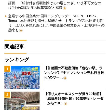
評価 「給付付き税額控除はその場しのぎ」いま不可欠なの
は“社会保障制度の改革議論”と指摘
急増する中国企業の“国籍ロンダリング” SHEIN、TikTok、
Temu…本社機能を海外に移転させ、トランプ関税の回避を狙
う 現地人を隠れ蓑にした中国企業の農業参入・土地取得への
懸念も
関連記事
ランキング
【首都圏の不動産価格「危ない駅」ラ
1
ンキング】“中古マンション売れ行き鈍
化”のワー…
【億り人オールスターが狙う20銘柄】
2
「総資産69億円超」90歳現役トレーダ
ーから“10…