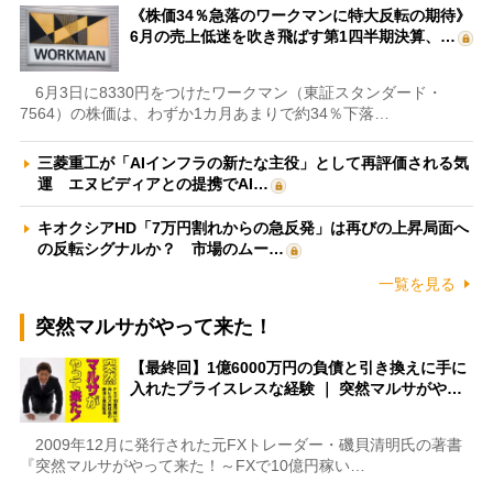
《株価34％急落のワークマンに特大反転の期待》
6月の売上低迷を吹き飛ばす第1四半期決算、…
6月3日に8330円をつけたワークマン（東証スタンダード・
7564）の株価は、わずか1カ月あまりで約34％下落…
三菱重工が「AIインフラの新たな主役」として再評価される気
運 エヌビディアとの提携でAI…
キオクシアHD「7万円割れからの急反発」は再びの上昇局面へ
の反転シグナルか？ 市場のムー…
一覧を見る
突然マルサがやって来た！
【最終回】1億6000万円の負債と引き換えに手に
入れたプライスレスな経験 ｜ 突然マルサがや…
2009年12月に発行された元FXトレーダー・磯貝清明氏の著書
『突然マルサがやって来た！～FXで10億円稼い…