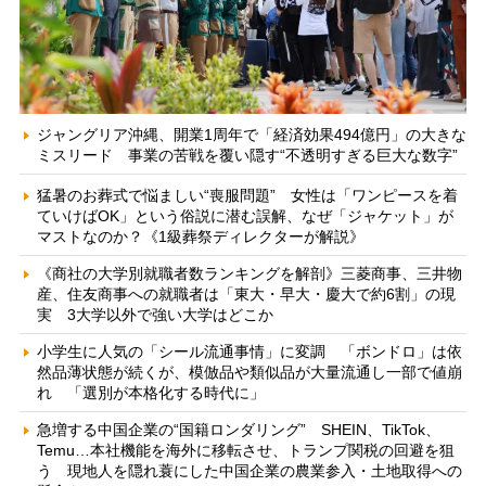
ジャングリア沖縄、開業1周年で「経済効果494億円」の大きな
ミスリード 事業の苦戦を覆い隠す“不透明すぎる巨大な数字”
猛暑のお葬式で悩ましい“喪服問題” 女性は「ワンピースを着
ていけばOK」という俗説に潜む誤解、なぜ「ジャケット」が
マストなのか？《1級葬祭ディレクターが解説》
《商社の大学別就職者数ランキングを解剖》三菱商事、三井物
産、住友商事への就職者は「東大・早大・慶大で約6割」の現
実 3大学以外で強い大学はどこか
小学生に人気の「シール流通事情」に変調 「ボンドロ」は依
然品薄状態が続くが、模倣品や類似品が大量流通し一部で値崩
れ 「選別が本格化する時代に」
急増する中国企業の“国籍ロンダリング” SHEIN、TikTok、
Temu…本社機能を海外に移転させ、トランプ関税の回避を狙
う 現地人を隠れ蓑にした中国企業の農業参入・土地取得への