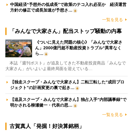
中国経済“予想外の低成長”で政策のテコ入れ必至か 経済運営
方針の修正で成長加速が予想さ…
一覧を見る
「みんなで大家さん」配当ストップ騒動の内幕
《ついに見えた問題の核心》「みんなで大家さ
ん」2000億円超不動産投資トラブル“異常なく
ら…
本誌『週刊ポスト』が追及してきた不動産投資商品「みんなで
大家さん」がいよいよ最終局面を迎えている…
【独走スクープ・みんなで大家さん】二転三転した“成田プロ
ジェクト”の計画変更の裏で起き…
【追及スクープ・みんなで大家さん】独占入手“内部議事録”で
明かされる柳瀬健一・代表の思…
一覧を見る
古賀真人「発掘！好決算銘柄」