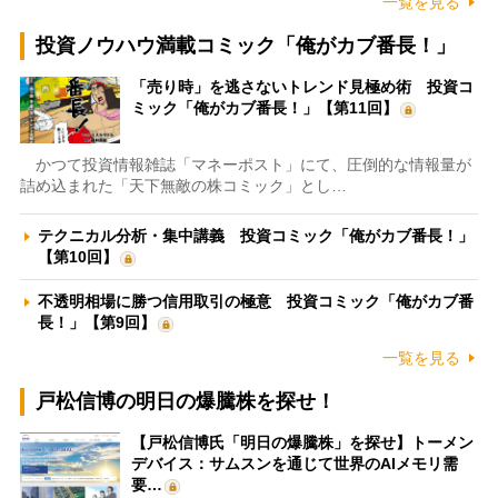
一覧を見る
投資ノウハウ満載コミック「俺がカブ番長！」
「売り時」を逃さないトレンド見極め術 投資コ
ミック「俺がカブ番長！」【第11回】
かつて投資情報雑誌「マネーポスト」にて、圧倒的な情報量が
詰め込まれた「天下無敵の株コミック」とし…
テクニカル分析・集中講義 投資コミック「俺がカブ番長！」
【第10回】
不透明相場に勝つ信用取引の極意 投資コミック「俺がカブ番
長！」【第9回】
一覧を見る
戸松信博の明日の爆騰株を探せ！
【戸松信博氏「明日の爆騰株」を探せ】トーメン
デバイス：サムスンを通じて世界のAIメモリ需
要…