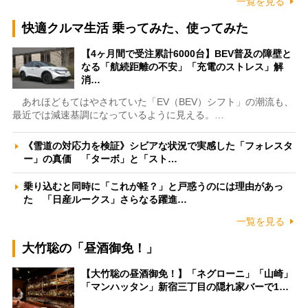
一覧を見る
快適クルマ生活 乗ってみた、使ってみた
【4ヶ月間で受注累計6000台】BEV普及の障壁と
なる「航続距離の不安」「充電のストレス」解
消…
あれほどもてはやされていた「EV（BEV）シフト」の潮流も、
最近では減速基調になっているように見える。…
《雪道の対応力を検証》シビアな状況で実感した「フォレスタ
ー」の真価 「ターボ」と「スト…
乗り込むと同時に「これが軽？」と戸惑うのには理由があっ
た 「日産ルークス」さらなる躍進…
一覧を見る
大竹聡の「昼酒御免！」
【大竹聡の昼酒御免！】「ネグローニ」「山崎」
「マンハッタン」新宿三丁目の隠れ家バーで1…