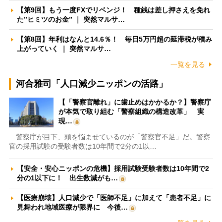
【第9回】もう一度FXでリベンジ！ 種銭は差し押さえを免れ
た”ヒミツのお金” ｜ 突然マルサ…
【第8回】年利はなんと14.6％！ 毎日5万円超の延滞税が積み
上がっていく ｜ 突然マルサ…
一覧を見る
河合雅司「人口減少ニッポンの活路」
【「警察官離れ」に歯止めはかかるか？】警察庁
が本気で取り組む「警察組織の構造改革」 実
現…
警察庁が目下、頭を悩ませているのが「警察官不足」だ。警察
官の採用試験の受験者数は10年間で2分の1以…
【安全・安心ニッポンの危機】採用試験受験者数は10年間で2
分の1以下に！ 出生数減がも…
【医療崩壊】人口減少で「医師不足」に加えて「患者不足」に
見舞われ地域医療が限界に 今後…