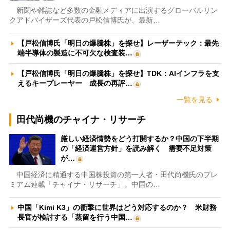
新聞や雑誌など多数の金融メディアに出演するグローバルリン
クアドバイザーズ代表の戸松信博氏が、最新…
【戸松信博氏「明日の爆騰株」を探せ】レーザーテック：最先
端半導体の製造に不可欠な検査装…
【戸松信博氏「明日の爆騰株」を探せ】TDK：AIインフラを支
えるキープレーヤー 成長の再評…
一覧を見る
田代尚機のチャイナ・リサーチ
厳しい経済情勢をどう打開するか？中国の下半期
の「経済運営方針」を読み解く 需要不足対策
が…
中国経済に精通する中国株投資の第一人者・田代尚機氏のプレ
ミアム連載「チャイナ・リサーチ」。中国の…
中国「Kimi K3」の衝撃に世界はどう対応するのか？ 米財務
長官が検討する「蒸留を行う中国…