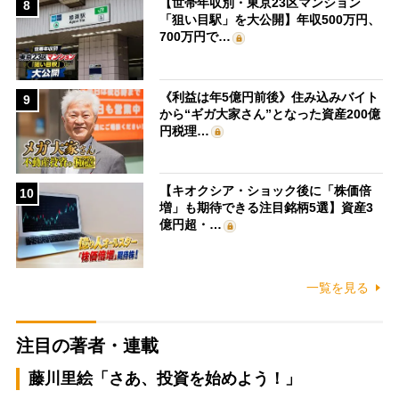
【世帯年収別・東京23区マンション
8
「狙い目駅」を大公開】年収500万円、
700万円で…
《利益は年5億円前後》住み込みバイト
9
から“ギガ大家さん”となった資産200億
円税理…
【キオクシア・ショック後に「株価倍
10
増」も期待できる注目銘柄5選】資産3
億円超・…
一覧を見る
注目の著者・連載
藤川里絵「さあ、投資を始めよう！」