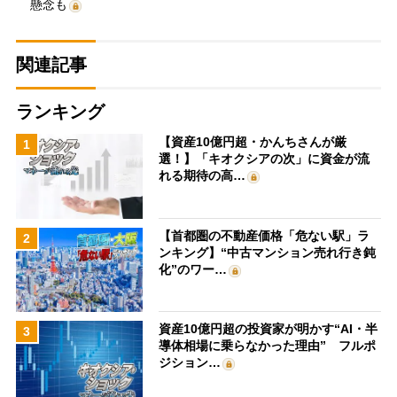
懸念も
関連記事
ランキング
【資産10億円超・かんちさんが厳
1
選！】「キオクシアの次」に資金が流
れる期待の高…
【首都圏の不動産価格「危ない駅」ラ
2
ンキング】“中古マンション売れ行き鈍
化”のワー…
資産10億円超の投資家が明かす“AI・半
3
導体相場に乗らなかった理由” フルポ
ジション…