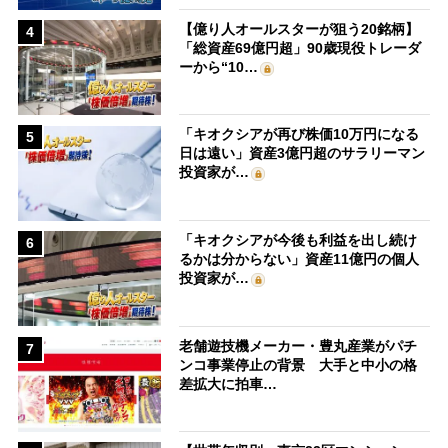
【億り人オールスターが狙う20銘柄】
4
「総資産69億円超」90歳現役トレーダ
ーから“10…
「キオクシアが再び株価10万円になる
5
日は遠い」資産3億円超のサラリーマン
投資家が…
「キオクシアが今後も利益を出し続け
6
るかは分からない」資産11億円の個人
投資家が…
老舗遊技機メーカー・豊丸産業がパチ
7
ンコ事業停止の背景 大手と中小の格
差拡大に拍車…