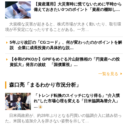
【資産運用】大災害時に慌てないために平時から
備えておきたい3つのポイント「資産の棚卸し…
大規模な災害が起きると、株式市場が大きく動いたり、取引環
境が不安定になったりすることがある。一方…
5年ぶり改訂の「CGコード」、何が変わったのかポイントを解
説 企業に成長投資の具体的な説…
【令和のPKOか】GPIFをめぐる片山財務相の「円資産への投
資拡大」発言の波紋 「国債重視」…
一覧を見る
森口亮「まるわかり市況分析」
「トレンド転換のスイッチになり得る」“介入慣
れ”した市場心理を変える「日米協調為替介入」
…
日米両政府が、約28年ぶりとなる円買いの協調介入に踏み切っ
た。米国も追加介入を辞さない姿勢を示して…