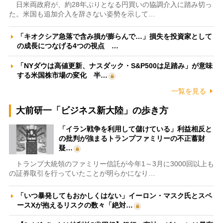
日米両政府が、約28年ぶりとなる円買いの協調介入に踏み切っ
た。米国も追加介入を辞さない姿勢を示して…
「キオクシア急落で含み損が膨らんで…」損失を投資家として
の成長につなげる4つの視点 …
「NYダウは高値更新、ナスダック・S&P500は足踏み」が意味
する米国株市場の変化 半…
一覧を見る
大前研一「ビジネス新大陸」の歩き方
「イラン戦争を利用して儲けている」利益相反と
の批判が強まるトランプファミリーの不正蓄財
疑…
トランプ大統領のファミリー信託が今年1～3月に3000回以上も
の証券取引を行っていたことが明らかになり…
「いつ暴発してもおかしくはない」イーロン・マスク氏とスペ
ースXが抱えるリスクの数々「絶対…