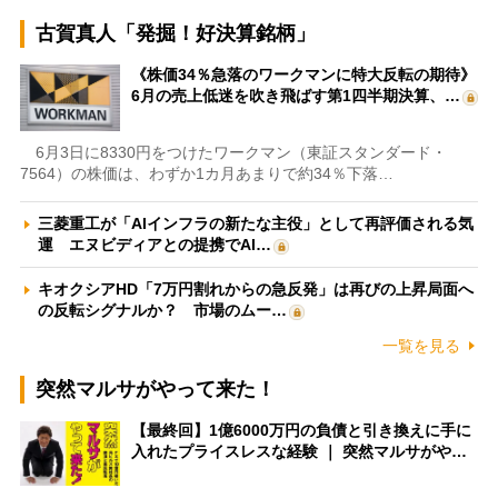
古賀真人「発掘！好決算銘柄」
《株価34％急落のワークマンに特大反転の期待》
6月の売上低迷を吹き飛ばす第1四半期決算、…
6月3日に8330円をつけたワークマン（東証スタンダード・
7564）の株価は、わずか1カ月あまりで約34％下落…
三菱重工が「AIインフラの新たな主役」として再評価される気
運 エヌビディアとの提携でAI…
キオクシアHD「7万円割れからの急反発」は再びの上昇局面へ
の反転シグナルか？ 市場のムー…
一覧を見る
突然マルサがやって来た！
【最終回】1億6000万円の負債と引き換えに手に
入れたプライスレスな経験 ｜ 突然マルサがや…