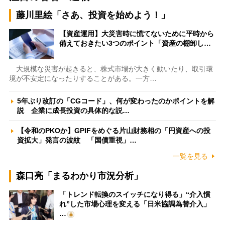
藤川里絵「さあ、投資を始めよう！」
【資産運用】大災害時に慌てないために平時から
備えておきたい3つのポイント「資産の棚卸し…
大規模な災害が起きると、株式市場が大きく動いたり、取引環
境が不安定になったりすることがある。一方…
5年ぶり改訂の「CGコード」、何が変わったのかポイントを解
説 企業に成長投資の具体的な説…
【令和のPKOか】GPIFをめぐる片山財務相の「円資産への投
資拡大」発言の波紋 「国債重視」…
一覧を見る
森口亮「まるわかり市況分析」
「トレンド転換のスイッチになり得る」“介入慣
れ”した市場心理を変える「日米協調為替介入」
…