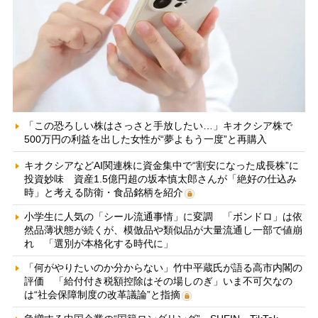
「この恐ろしい株はさっさと手放したい…」キオクシア株で
500万円の利益を出した女性が“夢よもう一度”と再購入
キオクシアなどAI関連株に資金集中で“割安になった成長株”に
投資妙味 資産1.5億円超の坂本慎太郎さんが「絶好の仕込み
時」と考える防衛・食品銘柄を紹介
小学生に人気の「シール流通事情」に変調 「ボンドロ」は依
然品薄状態が続くが、模倣品や類似品が大量流通し一部で値崩
れ 「選別が本格化する時代に」
「何がやりたいのか分からない」竹中平蔵氏が語る高市内閣の
評価 「給付付き税額控除はその場しのぎ」いま不可欠なの
は“社会保障制度の改革議論”と指摘