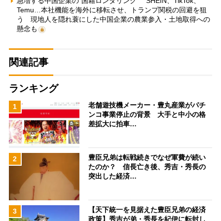
急増する中国企業の“国籍ロンダリング” SHEIN、TikTok、
Temu…本社機能を海外に移転させ、トランプ関税の回避を狙
う 現地人を隠れ蓑にした中国企業の農業参入・土地取得への
懸念も
関連記事
ランキング
老舗遊技機メーカー・豊丸産業がパチ
1
ンコ事業停止の背景 大手と中小の格
差拡大に拍車…
豊臣兄弟は転戦続きでなぜ軍費が続い
2
たのか？ 信長亡き後、秀吉・秀長の
突出した経済…
【天下統一を見据えた豊臣兄弟の経済
3
政策】秀吉が弟・秀長を紀伊に転封し