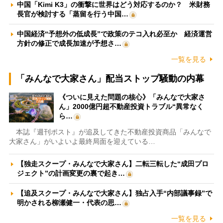
中国「Kimi K3」の衝撃に世界はどう対応するのか？ 米財務
長官が検討する「蒸留を行う中国…
中国経済“予想外の低成長”で政策のテコ入れ必至か 経済運営
方針の修正で成長加速が予想さ…
一覧を見る
「みんなで大家さん」配当ストップ騒動の内幕
《ついに見えた問題の核心》「みんなで大家さ
ん」2000億円超不動産投資トラブル“異常なく
ら…
本誌『週刊ポスト』が追及してきた不動産投資商品「みんなで
大家さん」がいよいよ最終局面を迎えている…
【独走スクープ・みんなで大家さん】二転三転した“成田プロ
ジェクト”の計画変更の裏で起き…
【追及スクープ・みんなで大家さん】独占入手“内部議事録”で
明かされる柳瀬健一・代表の思…
一覧を見る