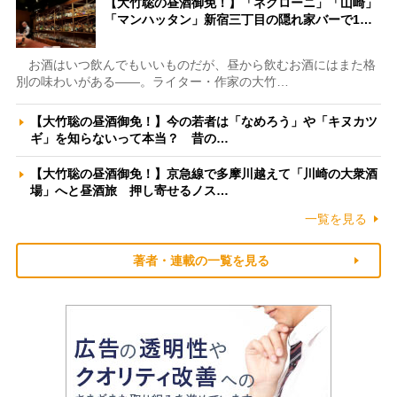
【大竹聡の昼酒御免！】「ネグローニ」「山崎」
「マンハッタン」新宿三丁目の隠れ家バーで1…
お酒はいつ飲んでもいいものだが、昼から飲むお酒にはまた格
別の味わいがある――。ライター・作家の大竹…
【大竹聡の昼酒御免！】今の若者は「なめろう」や「キヌカツ
ギ」を知らないって本当？ 昔の…
【大竹聡の昼酒御免！】京急線で多摩川越えて「川崎の大衆酒
場」へと昼酒旅 押し寄せるノス…
一覧を見る
著者・連載の一覧を見る