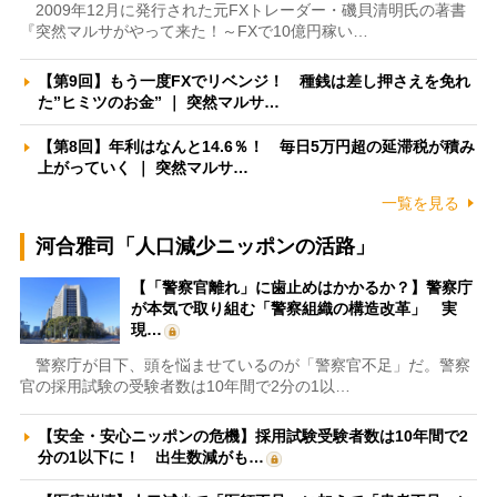
2009年12月に発行された元FXトレーダー・磯貝清明氏の著書
『突然マルサがやって来た！～FXで10億円稼い…
【第9回】もう一度FXでリベンジ！ 種銭は差し押さえを免れ
た”ヒミツのお金” ｜ 突然マルサ…
【第8回】年利はなんと14.6％！ 毎日5万円超の延滞税が積み
上がっていく ｜ 突然マルサ…
一覧を見る
河合雅司「人口減少ニッポンの活路」
【「警察官離れ」に歯止めはかかるか？】警察庁
が本気で取り組む「警察組織の構造改革」 実
現…
警察庁が目下、頭を悩ませているのが「警察官不足」だ。警察
官の採用試験の受験者数は10年間で2分の1以…
【安全・安心ニッポンの危機】採用試験受験者数は10年間で2
分の1以下に！ 出生数減がも…