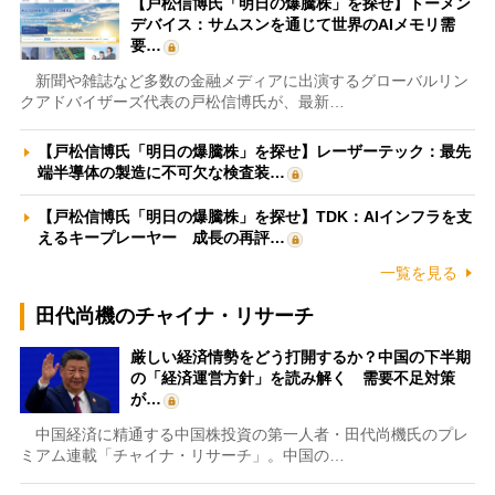
【戸松信博氏「明日の爆騰株」を探せ】トーメン
デバイス：サムスンを通じて世界のAIメモリ需
要…
新聞や雑誌など多数の金融メディアに出演するグローバルリン
クアドバイザーズ代表の戸松信博氏が、最新…
【戸松信博氏「明日の爆騰株」を探せ】レーザーテック：最先
端半導体の製造に不可欠な検査装…
【戸松信博氏「明日の爆騰株」を探せ】TDK：AIインフラを支
えるキープレーヤー 成長の再評…
一覧を見る
田代尚機のチャイナ・リサーチ
厳しい経済情勢をどう打開するか？中国の下半期
の「経済運営方針」を読み解く 需要不足対策
が…
中国経済に精通する中国株投資の第一人者・田代尚機氏のプレ
ミアム連載「チャイナ・リサーチ」。中国の…