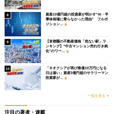
資産10億円超の投資家が明かす“AI・半
8
導体相場に乗らなかった理由” フルポ
ジション…
【首都圏の不動産価格「危ない駅」ラ
9
ンキング】“中古マンション売れ行き鈍
化”のワー…
「キオクシアが再び株価10万円になる
10
日は遠い」資産3億円超のサラリーマン
投資家が…
一覧を見る
注目の著者・連載