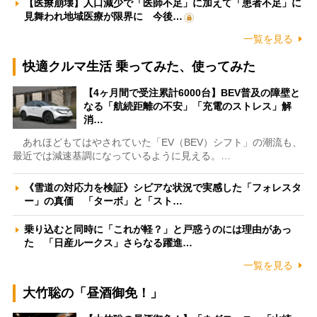
【医療崩壊】人口減少で「医師不足」に加えて「患者不足」に
見舞われ地域医療が限界に 今後…
一覧を見る
快適クルマ生活 乗ってみた、使ってみた
【4ヶ月間で受注累計6000台】BEV普及の障壁と
なる「航続距離の不安」「充電のストレス」解
消…
あれほどもてはやされていた「EV（BEV）シフト」の潮流も、
最近では減速基調になっているように見える。…
《雪道の対応力を検証》シビアな状況で実感した「フォレスタ
ー」の真価 「ターボ」と「スト…
乗り込むと同時に「これが軽？」と戸惑うのには理由があっ
た 「日産ルークス」さらなる躍進…
一覧を見る
大竹聡の「昼酒御免！」