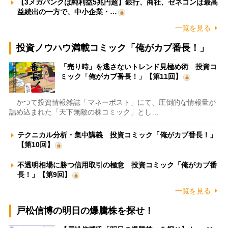
【3メガバンクは純利益5兆円超】銀行、商社、ゼネコンは最高
益続出の一方で、中小企業・…
一覧を見る
投資ノウハウ満載コミック「俺がカブ番長！」
「売り時」を逃さないトレンド見極め術 投資コ
ミック「俺がカブ番長！」【第11回】
かつて投資情報雑誌「マネーポスト」にて、圧倒的な情報量が
詰め込まれた「天下無敵の株コミック」とし…
テクニカル分析・集中講義 投資コミック「俺がカブ番長！」
【第10回】
不透明相場に勝つ信用取引の極意 投資コミック「俺がカブ番
長！」【第9回】
一覧を見る
戸松信博の明日の爆騰株を探せ！