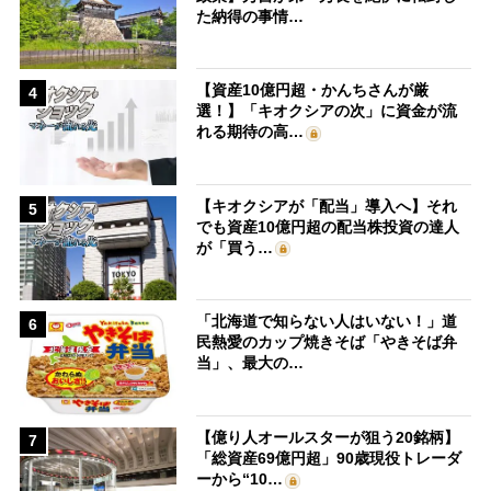
た納得の事情…
【資産10億円超・かんちさんが厳
4
選！】「キオクシアの次」に資金が流
れる期待の高…
【キオクシアが「配当」導入へ】それ
5
でも資産10億円超の配当株投資の達人
が「買う…
「北海道で知らない人はいない！」道
6
民熱愛のカップ焼きそば「やきそば弁
当」、最大の…
【億り人オールスターが狙う20銘柄】
7
「総資産69億円超」90歳現役トレーダ
ーから“10…