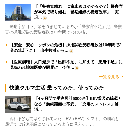
【「警察官離れ」に歯止めはかかるか？】警察庁
が本気で取り組む「警察組織の構造改革」 実
現…
警察庁が目下、頭を悩ませているのが「警察官不足」だ。警察
官の採用試験の受験者数は10年間で2分の1以…
【安全・安心ニッポンの危機】採用試験受験者数は10年間で2
分の1以下に！ 出生数減がも…
【医療崩壊】人口減少で「医師不足」に加えて「患者不足」に
見舞われ地域医療が限界に 今後…
一覧を見る
快適クルマ生活 乗ってみた、使ってみた
【4ヶ月間で受注累計6000台】BEV普及の障壁と
なる「航続距離の不安」「充電のストレス」解
消…
あれほどもてはやされていた「EV（BEV）シフト」の潮流も、
最近では減速基調になっているように見える。…