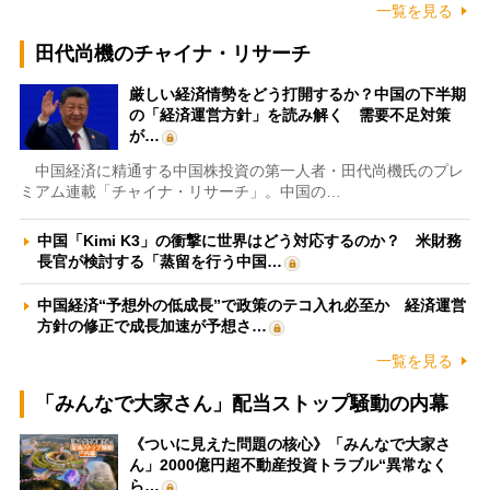
一覧を見る
田代尚機のチャイナ・リサーチ
厳しい経済情勢をどう打開するか？中国の下半期
の「経済運営方針」を読み解く 需要不足対策
が…
中国経済に精通する中国株投資の第一人者・田代尚機氏のプレ
ミアム連載「チャイナ・リサーチ」。中国の…
中国「Kimi K3」の衝撃に世界はどう対応するのか？ 米財務
長官が検討する「蒸留を行う中国…
中国経済“予想外の低成長”で政策のテコ入れ必至か 経済運営
方針の修正で成長加速が予想さ…
一覧を見る
「みんなで大家さん」配当ストップ騒動の内幕
《ついに見えた問題の核心》「みんなで大家さ
ん」2000億円超不動産投資トラブル“異常なく
ら…