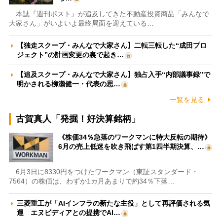
本誌『週刊ポスト』が追及してきた不動産投資商品「みんなで
大家さん」がいよいよ最終局面を迎えている…
【独走スクープ・みんなで大家さん】二転三転した“成田プロ
ジェクト”の計画変更の裏で起き…
【追及スクープ・みんなで大家さん】独占入手“内部議事録”で
明かされる柳瀬健一・代表の思…
一覧を見る
古賀真人「発掘！好決算銘柄」
《株価34％急落のワークマンに特大反転の期待》
6月の売上低迷を吹き飛ばす第1四半期決算、…
6月3日に8330円をつけたワークマン（東証スタンダード・
7564）の株価は、わずか1カ月あまりで約34％下落…
三菱重工が「AIインフラの新たな主役」として再評価される気
運 エヌビディアとの提携でAI…