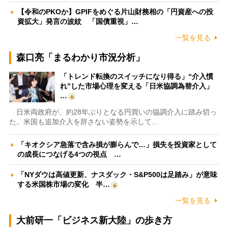
【令和のPKOか】GPIFをめぐる片山財務相の「円資産への投
資拡大」発言の波紋 「国債重視」…
一覧を見る
森口亮「まるわかり市況分析」
「トレンド転換のスイッチになり得る」“介入慣
れ”した市場心理を変える「日米協調為替介入」
…
日米両政府が、約28年ぶりとなる円買いの協調介入に踏み切っ
た。米国も追加介入を辞さない姿勢を示して…
「キオクシア急落で含み損が膨らんで…」損失を投資家として
の成長につなげる4つの視点 …
「NYダウは高値更新、ナスダック・S&P500は足踏み」が意味
する米国株市場の変化 半…
一覧を見る
大前研一「ビジネス新大陸」の歩き方