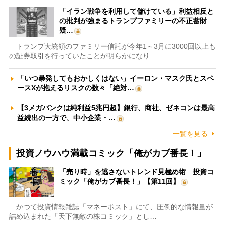
「イラン戦争を利用して儲けている」利益相反と
の批判が強まるトランプファミリーの不正蓄財
疑…
トランプ大統領のファミリー信託が今年1～3月に3000回以上も
の証券取引を行っていたことが明らかになり…
「いつ暴発してもおかしくはない」イーロン・マスク氏とスペ
ースXが抱えるリスクの数々「絶対…
【3メガバンクは純利益5兆円超】銀行、商社、ゼネコンは最高
益続出の一方で、中小企業・…
一覧を見る
投資ノウハウ満載コミック「俺がカブ番長！」
「売り時」を逃さないトレンド見極め術 投資コ
ミック「俺がカブ番長！」【第11回】
かつて投資情報雑誌「マネーポスト」にて、圧倒的な情報量が
詰め込まれた「天下無敵の株コミック」とし…