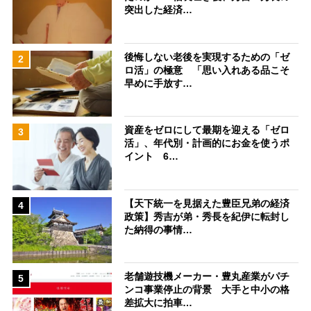
突出した経済…
後悔しない老後を実現するための「ゼ
2
ロ活」の極意 「思い入れある品こそ
早めに手放す…
資産をゼロにして最期を迎える「ゼロ
3
活」、年代別・計画的にお金を使うポ
イント 6…
【天下統一を見据えた豊臣兄弟の経済
4
政策】秀吉が弟・秀長を紀伊に転封し
た納得の事情…
老舗遊技機メーカー・豊丸産業がパチ
5
ンコ事業停止の背景 大手と中小の格
差拡大に拍車…