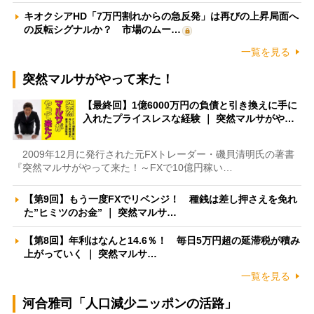
キオクシアHD「7万円割れからの急反発」は再びの上昇局面へ
の反転シグナルか？ 市場のムー…
一覧を見る
突然マルサがやって来た！
【最終回】1億6000万円の負債と引き換えに手に
入れたプライスレスな経験 ｜ 突然マルサがや…
2009年12月に発行された元FXトレーダー・磯貝清明氏の著書
『突然マルサがやって来た！～FXで10億円稼い…
【第9回】もう一度FXでリベンジ！ 種銭は差し押さえを免れ
た”ヒミツのお金” ｜ 突然マルサ…
【第8回】年利はなんと14.6％！ 毎日5万円超の延滞税が積み
上がっていく ｜ 突然マルサ…
一覧を見る
河合雅司「人口減少ニッポンの活路」