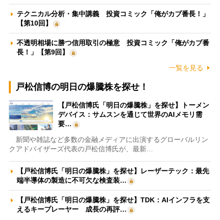
テクニカル分析・集中講義 投資コミック「俺がカブ番長！」
【第10回】
不透明相場に勝つ信用取引の極意 投資コミック「俺がカブ番
長！」【第9回】
一覧を見る
戸松信博の明日の爆騰株を探せ！
【戸松信博氏「明日の爆騰株」を探せ】トーメン
デバイス：サムスンを通じて世界のAIメモリ需
要…
新聞や雑誌など多数の金融メディアに出演するグローバルリン
クアドバイザーズ代表の戸松信博氏が、最新…
【戸松信博氏「明日の爆騰株」を探せ】レーザーテック：最先
端半導体の製造に不可欠な検査装…
【戸松信博氏「明日の爆騰株」を探せ】TDK：AIインフラを支
えるキープレーヤー 成長の再評…