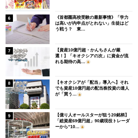
《首都圏高校受験の最新事情》「学力
6
は高いが内申点がとれない」生徒はど
う戦う？ 東…
【資産10億円超・かんちさんが厳
7
選！】「キオクシアの次」に資金が流
れる期待の高…
【キオクシアが「配当」導入へ】それ
8
でも資産10億円超の配当株投資の達人
が「買う…
【億り人オールスターが狙う20銘柄】
9
「総資産69億円超」90歳現役トレーダ
ーから“10…