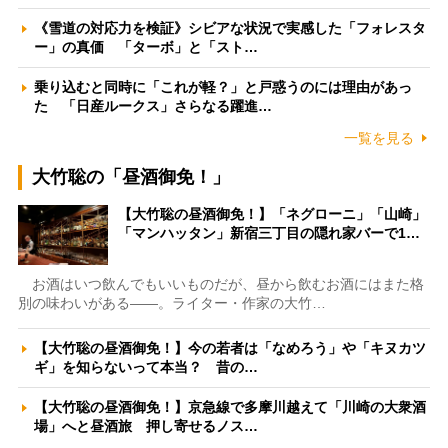
《雪道の対応力を検証》シビアな状況で実感した「フォレスタ
ー」の真価 「ターボ」と「スト…
乗り込むと同時に「これが軽？」と戸惑うのには理由があっ
た 「日産ルークス」さらなる躍進…
一覧を見る
大竹聡の「昼酒御免！」
【大竹聡の昼酒御免！】「ネグローニ」「山崎」
「マンハッタン」新宿三丁目の隠れ家バーで1…
お酒はいつ飲んでもいいものだが、昼から飲むお酒にはまた格
別の味わいがある――。ライター・作家の大竹…
【大竹聡の昼酒御免！】今の若者は「なめろう」や「キヌカツ
ギ」を知らないって本当？ 昔の…
【大竹聡の昼酒御免！】京急線で多摩川越えて「川崎の大衆酒
場」へと昼酒旅 押し寄せるノス…