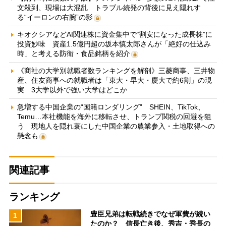
文殺到、現場は大混乱 トラブル続発の背後に見え隠れす
る“イーロンの右腕”の影
キオクシアなどAI関連株に資金集中で“割安になった成長株”に
投資妙味 資産1.5億円超の坂本慎太郎さんが「絶好の仕込み
時」と考える防衛・食品銘柄を紹介
《商社の大学別就職者数ランキングを解剖》三菱商事、三井物
産、住友商事への就職者は「東大・早大・慶大で約6割」の現
実 3大学以外で強い大学はどこか
急増する中国企業の“国籍ロンダリング” SHEIN、TikTok、
Temu…本社機能を海外に移転させ、トランプ関税の回避を狙
う 現地人を隠れ蓑にした中国企業の農業参入・土地取得への
懸念も
関連記事
ランキング
豊臣兄弟は転戦続きでなぜ軍費が続い
1
たのか？ 信長亡き後、秀吉・秀長の