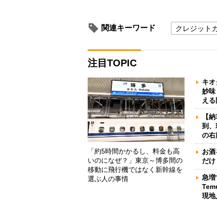
関連キーワード
クレジット
注目TOPIC
キオ
妙味
える
【納
到、
の右
「約5時間かかるし、料金も高
お酒
いのになぜ？」東京～博多間の
だけ
移動に飛行機ではなく新幹線を
急増
選ぶ人の事情
Te
現地