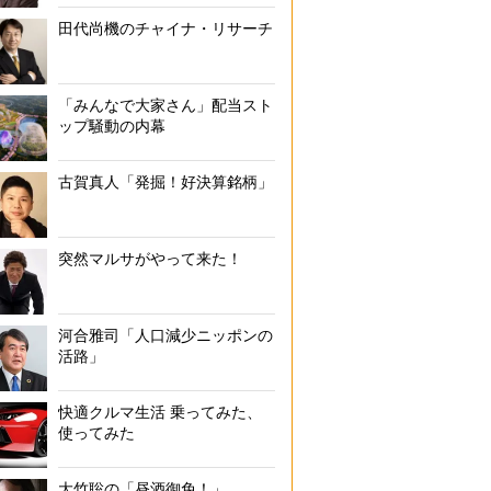
田代尚機のチャイナ・リサーチ
「みんなで大家さん」配当スト
ップ騒動の内幕
古賀真人「発掘！好決算銘柄」
突然マルサがやって来た！
河合雅司「人口減少ニッポンの
活路」
快適クルマ生活 乗ってみた、
使ってみた
大竹聡の「昼酒御免！」