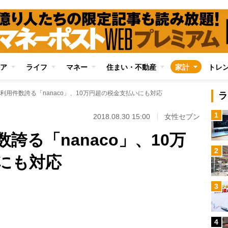
ア
ライフ
マネー
住まい・不動産
家計
トレ
利用件数誇る「nanaco」、10万円超の税金支払いにも対応
ラ
1
2018.08.30 15:00
女性セブン
誇る「nanaco」、10万
2
にも対応
Loaded
:
3
100.00%
/
4