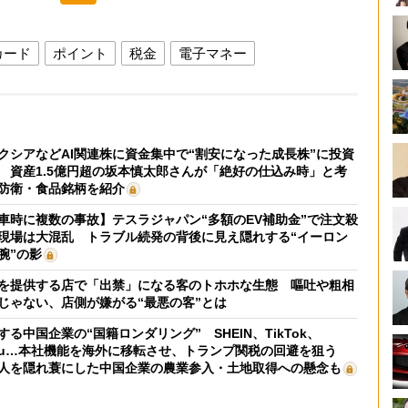
カード
ポイント
税金
電子マネー
クシアなどAI関連株に資金集中で“割安になった成長株”に投資
 資産1.5億円超の坂本慎太郎さんが「絶好の仕込み時」と考
防衛・食品銘柄を紹介
車時に複数の事故】テスラジャパン“多額のEV補助金”で注文殺
現場は大混乱 トラブル続発の背後に見え隠れする“イーロン
腕”の影
を提供する店で「出禁」になる客のトホホな生態 嘔吐や粗相
じゃない、店側が嫌がる“最悪の客”とは
する中国企業の“国籍ロンダリング” SHEIN、TikTok、
mu…本社機能を海外に移転させ、トランプ関税の回避を狙う
人を隠れ蓑にした中国企業の農業参入・土地取得への懸念も