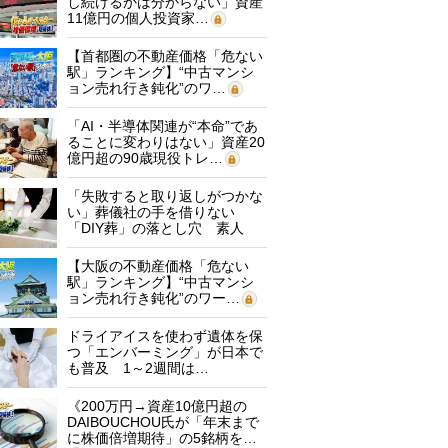
し続けるかは分からない」資産
11億円の個人投資家…
【首都圏の不動産価格「危ない
駅」ランキング】“中古マンシ
ョン売れ行き鈍化”のワ…
「AI・半導体関連が“本命”であ
ることに変わりはない」資産20
億円超の90歳現役トレ…
「失敗すると取り返しがつかな
い」葬儀社の手を借りない
「DIY葬」の落とし穴 素人
に…
【大阪の不動産価格「危ない
駅」ランキング】“中古マンシ
ョン売れ行き鈍化”のワー…
ドライアイスを使わず遺体を保
つ「エンバーミング」が日本で
も普及 1～2週間は…
《200万円→資産10億円超の
DAIBOUCHOU氏が「年末まで
に株価倍増期待」の5銘柄を…