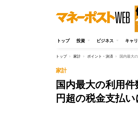
トップ
投資
ビジネス
キャリ
トップ
家計
ポイント・決済
国内最大の
家計
国内最大の利用件数
円超の税金支払い
Unmute