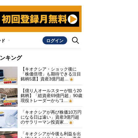
ンド
ログイン
ンキング
【キオクシア・ショック後に
「株価倍増」も期待できる注目
銘柄5選】資産3億円超…
【億り人オールスターが狙う20
銘柄】「総資産69億円超」90歳
現役トレーダーから“1…
「キオクシアが再び株価10万円
になる日は遠い」資産3億円超
のサラリーマン投資家…
「キオクシアが今後も利益を出