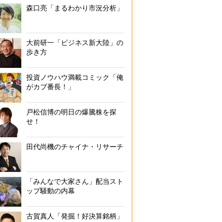
森口亮「まるわかり市況分析」
大前研一「ビジネス新大陸」の
歩き方
投資ノウハウ満載コミック「俺
がカブ番長！」
戸松信博の明日の爆騰株を探
せ！
田代尚機のチャイナ・リサーチ
「みんなで大家さん」配当スト
ップ騒動の内幕
古賀真人「発掘！好決算銘柄」