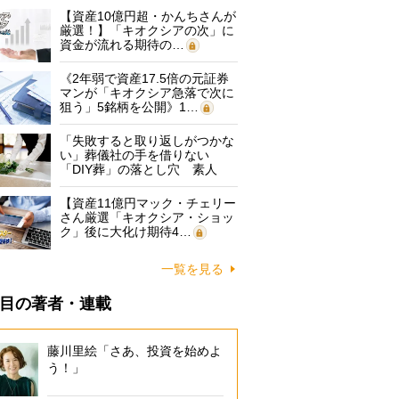
【資産10億円超・かんちさんが
厳選！】「キオクシアの次」に
資金が流れる期待の…
《2年弱で資産17.5倍の元証券
マンが「キオクシア急落で次に
狙う」5銘柄を公開》1…
「失敗すると取り返しがつかな
い」葬儀社の手を借りない
「DIY葬」の落とし穴 素人
に…
【資産11億円マック・チェリー
さん厳選「キオクシア・ショッ
ク」後に大化け期待4…
一覧を見る
目の著者・連載
藤川里絵「さあ、投資を始めよ
う！」