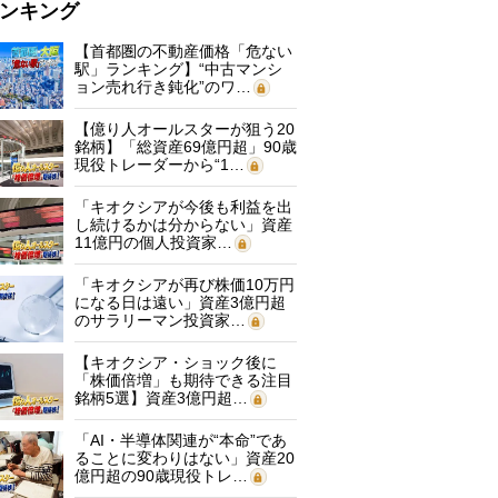
ンキング
【首都圏の不動産価格「危ない
駅」ランキング】“中古マンシ
ョン売れ行き鈍化”のワ…
【億り人オールスターが狙う20
銘柄】「総資産69億円超」90歳
現役トレーダーから“1…
「キオクシアが今後も利益を出
し続けるかは分からない」資産
11億円の個人投資家…
「キオクシアが再び株価10万円
になる日は遠い」資産3億円超
のサラリーマン投資家…
【キオクシア・ショック後に
「株価倍増」も期待できる注目
銘柄5選】資産3億円超…
「AI・半導体関連が“本命”であ
ることに変わりはない」資産20
億円超の90歳現役トレ…