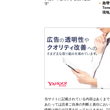
急増
字”
Te
現地
当サイトに記載されている内容はあくまで
あたっては読者ご自身の判断と責任におい
情報は細心の注意を払っておりますが、記