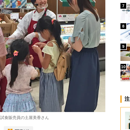
7
8
9
10
注
マ試食販売員の土屋美香さん