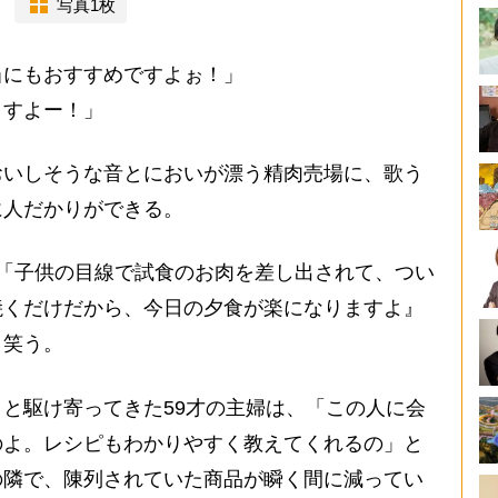
写真1枚
当にもおすすめですよぉ！」
ますよー！」
いしそうな音とにおいが漂う精肉売場に、歌う
に人だかりができる。
「子供の目線で試食のお肉を差し出されて、つい
焼くだけだから、今日の夕食が楽になりますよ』
と笑う。
と駆け寄ってきた59才の主婦は、「この人に会
のよ。レシピもわかりやすく教えてくれるの」と
の隣で、陳列されていた商品が瞬く間に減ってい