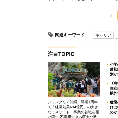
関連キーワード
キャリア
注目TOPIC
小学
薄状
別が
《商
住友
以外
ジャングリア沖縄、開業1周年
猛暑
で「経済効果494億円」の大き
けば
なミスリード 事業の苦戦を覆
のか
い隠す“不透明すぎる巨大な数