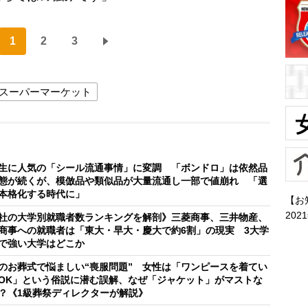
1
2
3
スーパーマーケット
生に人気の「シール流通事情」に変調 「ボンドロ」は依然品
態が続くが、模倣品や類似品が大量流通し一部で値崩れ 「選
本格化する時代に」
【お
202
社の大学別就職者数ランキングを解剖》三菱商事、三井物産、
商事への就職者は「東大・早大・慶大で約6割」の現実 3大学
で強い大学はどこか
のお葬式で悩ましい“喪服問題” 女性は「ワンピースを着てい
OK」という俗説に潜む誤解、なぜ「ジャケット」がマストな
？《1級葬祭ディレクターが解説》