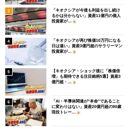
「キオクシアが今後も利益を出し続け
3
るかは分からない」資産11億円の個人
投資家が…
「キオクシアが再び株価10万円になる
4
日は遠い」資産3億円超のサラリーマン
投資家が…
【キオクシア・ショック後に「株価倍
5
増」も期待できる注目銘柄5選】資産3
億円超・…
「AI・半導体関連が“本命”であること
6
に変わりはない」資産20億円超の90歳
現役トレー…