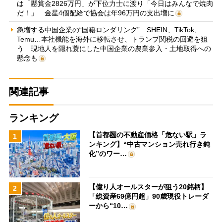
は「懸賞金2826万円」が下位力士に渡り「今日はみんなで焼肉
だ！」 金星4個配給で協会は年96万円の支出増に
急増する中国企業の“国籍ロンダリング” SHEIN、TikTok、
Temu…本社機能を海外に移転させ、トランプ関税の回避を狙
う 現地人を隠れ蓑にした中国企業の農業参入・土地取得への
懸念も
関連記事
ランキング
【首都圏の不動産価格「危ない駅」ラ
1
ンキング】“中古マンション売れ行き鈍
化”のワー…
【億り人オールスターが狙う20銘柄】
2
「総資産69億円超」90歳現役トレーダ
ーから“10…