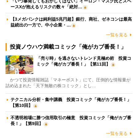
「いつ暴発してもおかしくはない」イーロン・マスク氏とスペ
ースXが抱えるリスクの数々「絶対…
【3メガバンクは純利益5兆円超】銀行、商社、ゼネコンは最高
益続出の一方で、中小企業・…
一覧を見る
投資ノウハウ満載コミック「俺がカブ番長！」
「売り時」を逃さないトレンド見極め術 投資コ
ミック「俺がカブ番長！」【第11回】
かつて投資情報雑誌「マネーポスト」にて、圧倒的な情報量が
詰め込まれた「天下無敵の株コミック」とし…
テクニカル分析・集中講義 投資コミック「俺がカブ番長！」
【第10回】
不透明相場に勝つ信用取引の極意 投資コミック「俺がカブ番
長！」【第9回】
一覧を見る