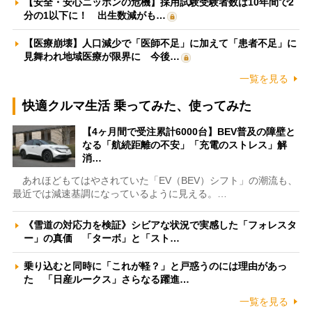
【安全・安心ニッポンの危機】採用試験受験者数は10年間で2
分の1以下に！ 出生数減がも…
【医療崩壊】人口減少で「医師不足」に加えて「患者不足」に
見舞われ地域医療が限界に 今後…
一覧を見る
快適クルマ生活 乗ってみた、使ってみた
【4ヶ月間で受注累計6000台】BEV普及の障壁と
なる「航続距離の不安」「充電のストレス」解
消…
あれほどもてはやされていた「EV（BEV）シフト」の潮流も、
最近では減速基調になっているように見える。…
《雪道の対応力を検証》シビアな状況で実感した「フォレスタ
ー」の真価 「ターボ」と「スト…
乗り込むと同時に「これが軽？」と戸惑うのには理由があっ
た 「日産ルークス」さらなる躍進…
一覧を見る