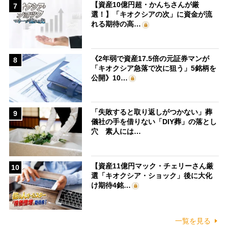
【資産10億円超・かんちさんが厳
7
選！】「キオクシアの次」に資金が流
れる期待の高…
《2年弱で資産17.5倍の元証券マンが
8
「キオクシア急落で次に狙う」5銘柄を
公開》10…
「失敗すると取り返しがつかない」葬
9
儀社の手を借りない「DIY葬」の落とし
穴 素人には…
【資産11億円マック・チェリーさん厳
10
選「キオクシア・ショック」後に大化
け期待4銘…
一覧を見る