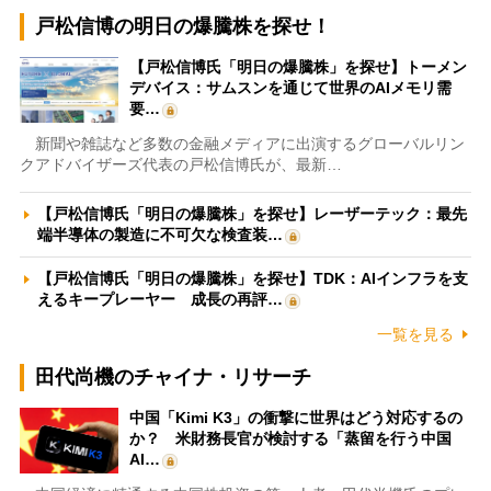
戸松信博の明日の爆騰株を探せ！
【戸松信博氏「明日の爆騰株」を探せ】トーメン
デバイス：サムスンを通じて世界のAIメモリ需
要…
新聞や雑誌など多数の金融メディアに出演するグローバルリン
クアドバイザーズ代表の戸松信博氏が、最新…
【戸松信博氏「明日の爆騰株」を探せ】レーザーテック：最先
端半導体の製造に不可欠な検査装…
【戸松信博氏「明日の爆騰株」を探せ】TDK：AIインフラを支
えるキープレーヤー 成長の再評…
一覧を見る
田代尚機のチャイナ・リサーチ
中国「Kimi K3」の衝撃に世界はどう対応するの
か？ 米財務長官が検討する「蒸留を行う中国
AI…