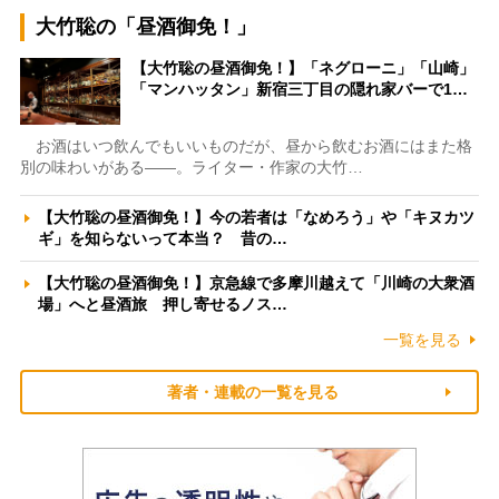
大竹聡の「昼酒御免！」
【大竹聡の昼酒御免！】「ネグローニ」「山崎」
「マンハッタン」新宿三丁目の隠れ家バーで1…
お酒はいつ飲んでもいいものだが、昼から飲むお酒にはまた格
別の味わいがある――。ライター・作家の大竹…
【大竹聡の昼酒御免！】今の若者は「なめろう」や「キヌカツ
ギ」を知らないって本当？ 昔の…
【大竹聡の昼酒御免！】京急線で多摩川越えて「川崎の大衆酒
場」へと昼酒旅 押し寄せるノス…
一覧を見る
著者・連載の一覧を見る