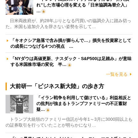
れ”した市場心理を変える「日米協調為替介入」
…
日米両政府が、約28年ぶりとなる円買いの協調介入に踏み切っ
た。米国も追加介入を辞さない姿勢を示して…
「キオクシア急落で含み損が膨らんで…」損失を投資家として
の成長につなげる4つの視点 …
「NYダウは高値更新、ナスダック・S&P500は足踏み」が意味
する米国株市場の変化 半…
一覧を見る
大前研一「ビジネス新大陸」の歩き方
「イラン戦争を利用して儲けている」利益相反と
の批判が強まるトランプファミリーの不正蓄財
疑…
トランプ大統領のファミリー信託が今年1～3月に3000回以上も
の証券取引を行っていたことが明らかになり…