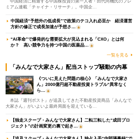
中国経済に精通する中国株投資の第一人者・田代尚機氏のプレ
ミアム連載「チャイナ・リサーチ」。中国企…
中国経済“予想外の低成長”で政策のテコ入れ必至か 経済運営
方針の修正で成長加速が予想さ…
“AI革命”で爆発的な需要拡大が見込まれる「CXO」とは何
か？ 高い競争力を持つ中国の医薬品…
一覧を見る
「みんなで大家さん」配当ストップ騒動の内幕
《ついに見えた問題の核心》「みんなで大家さ
ん」2000億円超不動産投資トラブル“異常なく
ら…
本誌『週刊ポスト』が追及してきた不動産投資商品「みんなで
大家さん」がいよいよ最終局面を迎えている…
【独走スクープ・みんなで大家さん】二転三転した“成田プロ
ジェクト”の計画変更の裏で起き…
【追及スクープ・みんなで大家さん】独占入手“内部議事録”で