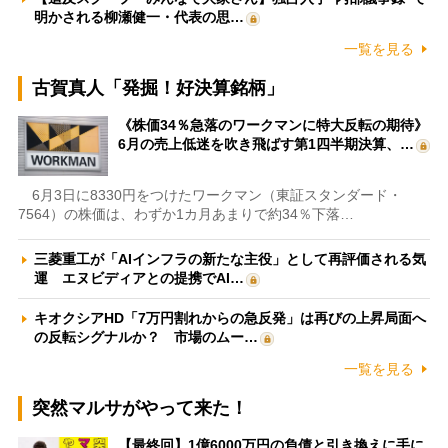
明かされる柳瀬健一・代表の思…
一覧を見る
古賀真人「発掘！好決算銘柄」
《株価34％急落のワークマンに特大反転の期待》
6月の売上低迷を吹き飛ばす第1四半期決算、…
6月3日に8330円をつけたワークマン（東証スタンダード・
7564）の株価は、わずか1カ月あまりで約34％下落…
三菱重工が「AIインフラの新たな主役」として再評価される気
運 エヌビディアとの提携でAI…
キオクシアHD「7万円割れからの急反発」は再びの上昇局面へ
の反転シグナルか？ 市場のムー…
一覧を見る
突然マルサがやって来た！
【最終回】1億6000万円の負債と引き換えに手に