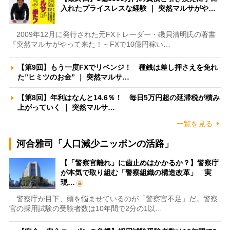
入れたプライスレスな経験 ｜ 突然マルサがや…
2009年12月に発行された元FXトレーダー・磯貝清明氏の著書
『突然マルサがやって来た！～FXで10億円稼い…
【第9回】もう一度FXでリベンジ！ 種銭は差し押さえを免れ
た”ヒミツのお金” ｜ 突然マルサ…
【第8回】年利はなんと14.6％！ 毎日5万円超の延滞税が積み
上がっていく ｜ 突然マルサ…
一覧を見る
河合雅司「人口減少ニッポンの活路」
【「警察官離れ」に歯止めはかかるか？】警察庁
が本気で取り組む「警察組織の構造改革」 実
現…
警察庁が目下、頭を悩ませているのが「警察官不足」だ。警察
官の採用試験の受験者数は10年間で2分の1以…