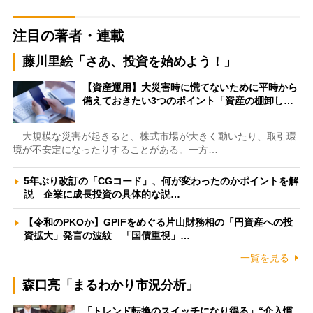
注目の著者・連載
藤川里絵「さあ、投資を始めよう！」
【資産運用】大災害時に慌てないために平時から
備えておきたい3つのポイント「資産の棚卸し…
大規模な災害が起きると、株式市場が大きく動いたり、取引環
境が不安定になったりすることがある。一方…
5年ぶり改訂の「CGコード」、何が変わったのかポイントを解
説 企業に成長投資の具体的な説…
【令和のPKOか】GPIFをめぐる片山財務相の「円資産への投
資拡大」発言の波紋 「国債重視」…
一覧を見る
森口亮「まるわかり市況分析」
「トレンド転換のスイッチになり得る」“介入慣