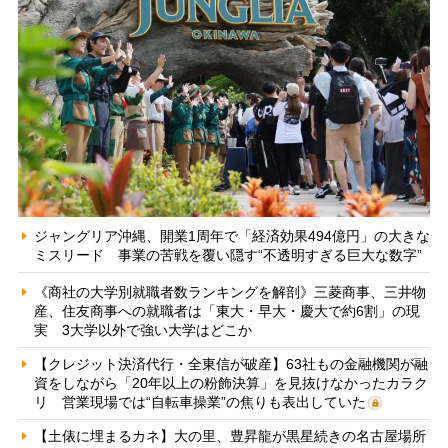
ジャングリア沖縄、開業1周年で「経済効果494億円」の大きな
ミスリード 事業の苦戦を覆い隠す“不透明すぎる巨大な数字”
《商社の大学別就職者数ランキングを解剖》三菱商事、三井物
産、住友商事への就職者は「東大・早大・慶大で約6割」の現
実 3大学以外で強い大学はどこか
【クレジット決済代行・全東信が破産】63社もの金融機関が融
資をしながら「20年以上の粉飾決算」を見抜けなかったカラク
リ 営業現場では“自転車操業”の焦りも表出していた
【土俵に埋まるカネ】大の里、豊昇龍が黒星続きの名古屋場所