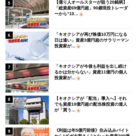
【億り人オールスターが狙う20銘柄】
5
「総資産69億円超」90歳現役トレーダ
ーから“10…
「キオクシアが再び株価10万円になる
6
日は遠い」資産3億円超のサラリーマン
投資家が…
「キオクシアが今後も利益を出し続け
7
るかは分からない」資産11億円の個人
投資家が…
【キオクシアが「配当」導入へ】それ
8
でも資産10億円超の配当株投資の達人
が「買う…
《利益は年5億円前後》住み込みバイト
9