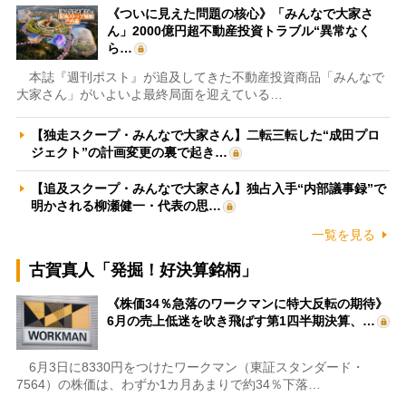
《ついに見えた問題の核心》「みんなで大家さ
ん」2000億円超不動産投資トラブル“異常なく
ら…
本誌『週刊ポスト』が追及してきた不動産投資商品「みんなで
大家さん」がいよいよ最終局面を迎えている…
【独走スクープ・みんなで大家さん】二転三転した“成田プロ
ジェクト”の計画変更の裏で起き…
【追及スクープ・みんなで大家さん】独占入手“内部議事録”で
明かされる柳瀬健一・代表の思…
一覧を見る
古賀真人「発掘！好決算銘柄」
《株価34％急落のワークマンに特大反転の期待》
6月の売上低迷を吹き飛ばす第1四半期決算、…
6月3日に8330円をつけたワークマン（東証スタンダード・
7564）の株価は、わずか1カ月あまりで約34％下落…