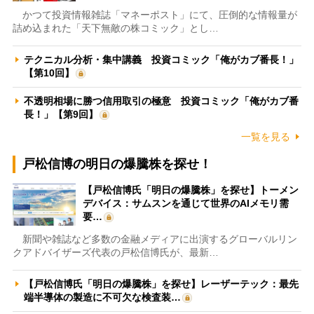
かつて投資情報雑誌「マネーポスト」にて、圧倒的な情報量が
詰め込まれた「天下無敵の株コミック」とし…
テクニカル分析・集中講義 投資コミック「俺がカブ番長！」
【第10回】
不透明相場に勝つ信用取引の極意 投資コミック「俺がカブ番
長！」【第9回】
一覧を見る
戸松信博の明日の爆騰株を探せ！
【戸松信博氏「明日の爆騰株」を探せ】トーメン
デバイス：サムスンを通じて世界のAIメモリ需
要…
新聞や雑誌など多数の金融メディアに出演するグローバルリン
クアドバイザーズ代表の戸松信博氏が、最新…
【戸松信博氏「明日の爆騰株」を探せ】レーザーテック：最先
端半導体の製造に不可欠な検査装…