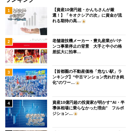
【資産10億円超・かんちさんが厳
1
選！】「キオクシアの次」に資金が流
れる期待の高…
老舗遊技機メーカー・豊丸産業がパチ
2
ンコ事業停止の背景 大手と中小の格
差拡大に拍車…
【首都圏の不動産価格「危ない駅」ラ
3
ンキング】“中古マンション売れ行き鈍
化”のワー…
資産10億円超の投資家が明かす“AI・半
4
導体相場に乗らなかった理由” フルポ
ジション…