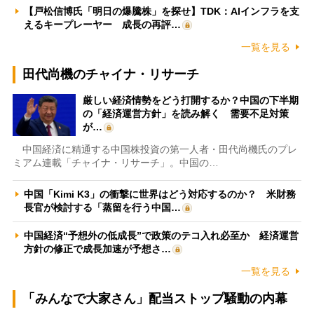
【戸松信博氏「明日の爆騰株」を探せ】TDK：AIインフラを支
えるキープレーヤー 成長の再評…
一覧を見る
田代尚機のチャイナ・リサーチ
厳しい経済情勢をどう打開するか？中国の下半期
の「経済運営方針」を読み解く 需要不足対策
が…
中国経済に精通する中国株投資の第一人者・田代尚機氏のプレ
ミアム連載「チャイナ・リサーチ」。中国の…
中国「Kimi K3」の衝撃に世界はどう対応するのか？ 米財務
長官が検討する「蒸留を行う中国…
中国経済“予想外の低成長”で政策のテコ入れ必至か 経済運営
方針の修正で成長加速が予想さ…
一覧を見る
「みんなで大家さん」配当ストップ騒動の内幕