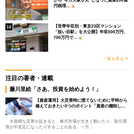
から“ギガ大家さん”となった資産200億
円税理…
【世帯年収別・東京23区マンション
10
「狙い目駅」を大公開】年収500万円、
700万円で…
一覧を見る
注目の著者・連載
藤川里絵「さあ、投資を始めよう！」
【資産運用】大災害時に慌てないために平時から
備えておきたい3つのポイント「資産の棚卸し…
大規模な災害が起きると、株式市場が大きく動いたり、取引環
境が不安定になったりすることがある。一方…