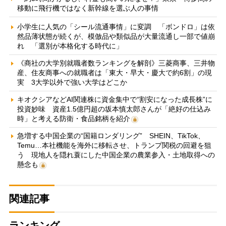
移動に飛行機ではなく新幹線を選ぶ人の事情
小学生に人気の「シール流通事情」に変調 「ボンドロ」は依
然品薄状態が続くが、模倣品や類似品が大量流通し一部で値崩
れ 「選別が本格化する時代に」
《商社の大学別就職者数ランキングを解剖》三菱商事、三井物
産、住友商事への就職者は「東大・早大・慶大で約6割」の現
実 3大学以外で強い大学はどこか
キオクシアなどAI関連株に資金集中で“割安になった成長株”に
投資妙味 資産1.5億円超の坂本慎太郎さんが「絶好の仕込み
時」と考える防衛・食品銘柄を紹介
急増する中国企業の“国籍ロンダリング” SHEIN、TikTok、
Temu…本社機能を海外に移転させ、トランプ関税の回避を狙
う 現地人を隠れ蓑にした中国企業の農業参入・土地取得への
懸念も
関連記事
ランキング