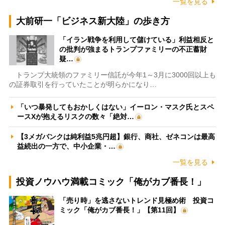
一覧を見る
大前研一「ビジネス新大陸」の歩き方
「イラン戦争を利用して儲けている」利益相反と
の批判が強まるトランプファミリーの不正蓄財
疑…
トランプ大統領のファミリー信託が今年1～3月に3000回以上も
の証券取引を行っていたことが明らかになり…
「いつ暴発してもおかしくはない」イーロン・マスク氏とスペ
ースXが抱えるリスクの数々「絶対…
【3メガバンクは純利益5兆円超】銀行、商社、ゼネコンは最高
益続出の一方で、中小企業・…
一覧を見る
投資ノウハウ満載コミック「俺がカブ番長！」
「売り時」を逃さないトレンド見極め術 投資コ
ミック「俺がカブ番長！」【第11回】