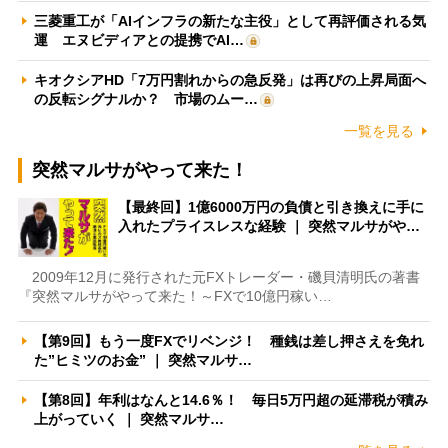
三菱重工が「AIインフラの新たな主役」として再評価される気
運 エヌビディアとの提携でAI…
キオクシアHD「7万円割れからの急反発」は再びの上昇局面へ
の反転シグナルか？ 市場のムー…
一覧を見る
突然マルサがやって来た！
【最終回】1億6000万円の負債と引き換えに手に
入れたプライスレスな経験 ｜ 突然マルサがや…
2009年12月に発行された元FXトレーダー・磯貝清明氏の著書
『突然マルサがやって来た！～FXで10億円稼い…
【第9回】もう一度FXでリベンジ！ 種銭は差し押さえを免れ
た”ヒミツのお金” ｜ 突然マルサ…
【第8回】年利はなんと14.6％！ 毎日5万円超の延滞税が積み
上がっていく ｜ 突然マルサ…