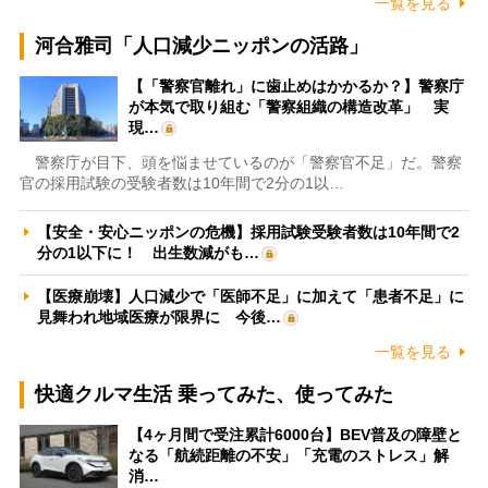
一覧を見る
河合雅司「人口減少ニッポンの活路」
【「警察官離れ」に歯止めはかかるか？】警察庁
が本気で取り組む「警察組織の構造改革」 実
現…
警察庁が目下、頭を悩ませているのが「警察官不足」だ。警察
官の採用試験の受験者数は10年間で2分の1以…
【安全・安心ニッポンの危機】採用試験受験者数は10年間で2
分の1以下に！ 出生数減がも…
【医療崩壊】人口減少で「医師不足」に加えて「患者不足」に
見舞われ地域医療が限界に 今後…
一覧を見る
快適クルマ生活 乗ってみた、使ってみた
【4ヶ月間で受注累計6000台】BEV普及の障壁と
なる「航続距離の不安」「充電のストレス」解
消…