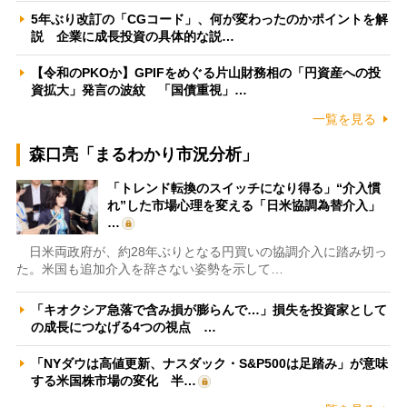
5年ぶり改訂の「CGコード」、何が変わったのかポイントを解
説 企業に成長投資の具体的な説…
【令和のPKOか】GPIFをめぐる片山財務相の「円資産への投
資拡大」発言の波紋 「国債重視」…
一覧を見る
森口亮「まるわかり市況分析」
「トレンド転換のスイッチになり得る」“介入慣
れ”した市場心理を変える「日米協調為替介入」
…
日米両政府が、約28年ぶりとなる円買いの協調介入に踏み切っ
た。米国も追加介入を辞さない姿勢を示して…
「キオクシア急落で含み損が膨らんで…」損失を投資家として
の成長につなげる4つの視点 …
「NYダウは高値更新、ナスダック・S&P500は足踏み」が意味
する米国株市場の変化 半…