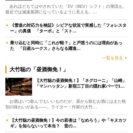
あれほどもてはやされていた「EV（BEV）シフト」の潮流も、
最近では減速基調になっているように見える。…
《雪道の対応力を検証》シビアな状況で実感した「フォレスタ
ー」の真価 「ターボ」と「スト…
乗り込むと同時に「これが軽？」と戸惑うのには理由があっ
た 「日産ルークス」さらなる躍進…
一覧を見る
大竹聡の「昼酒御免！」
【大竹聡の昼酒御免！】「ネグローニ」「山崎」
「マンハッタン」新宿三丁目の隠れ家バーで1…
お酒はいつ飲んでもいいものだが、昼から飲むお酒にはまた格
別の味わいがある――。ライター・作家の大竹…
【大竹聡の昼酒御免！】今の若者は「なめろう」や「キヌカツ
ギ」を知らないって本当？ 昔の…