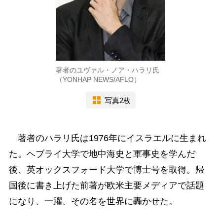
著者のユヴァル・ノア・ハラリ氏
（YONHAP NEWS/AFLO）
写真2枚
著者のハラリ氏は1976年にイスラエルに生まれ
た。ヘブライ大学で地中海史と軍事史を学んだ
後、英オックスフォード大学で博士号を取得。帰
国後に書き上げた前著が欧米主要メディアで話題
になり、一躍、その名を世界に轟かせた。