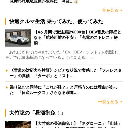
見舞われ地域医療が限界に 今後…
一覧を見る
快適クルマ生活 乗ってみた、使ってみた
【4ヶ月間で受注累計6000台】BEV普及の障壁と
なる「航続距離の不安」「充電のストレス」解
消…
あれほどもてはやされていた「EV（BEV）シフト」の潮流も、
最近では減速基調になっているように見える。…
《雪道の対応力を検証》シビアな状況で実感した「フォレスタ
ー」の真価 「ターボ」と「スト…
乗り込むと同時に「これが軽？」と戸惑うのには理由があっ
た 「日産ルークス」さらなる躍進…
一覧を見る
大竹聡の「昼酒御免！」
【大竹聡の昼酒御免！】「ネグローニ」「山崎」