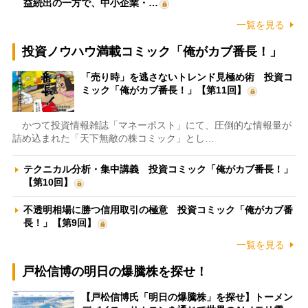
益続出の一方で、中小企業・…
一覧を見る
投資ノウハウ満載コミック「俺がカブ番長！」
「売り時」を逃さないトレンド見極め術 投資コ
ミック「俺がカブ番長！」【第11回】
かつて投資情報雑誌「マネーポスト」にて、圧倒的な情報量が
詰め込まれた「天下無敵の株コミック」とし…
テクニカル分析・集中講義 投資コミック「俺がカブ番長！」
【第10回】
不透明相場に勝つ信用取引の極意 投資コミック「俺がカブ番
長！」【第9回】
一覧を見る
戸松信博の明日の爆騰株を探せ！
【戸松信博氏「明日の爆騰株」を探せ】トーメン