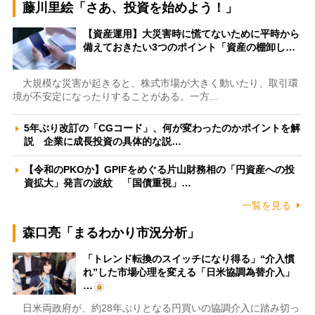
藤川里絵「さあ、投資を始めよう！」
【資産運用】大災害時に慌てないために平時から
備えておきたい3つのポイント「資産の棚卸し…
大規模な災害が起きると、株式市場が大きく動いたり、取引環
境が不安定になったりすることがある。一方…
5年ぶり改訂の「CGコード」、何が変わったのかポイントを解
説 企業に成長投資の具体的な説…
【令和のPKOか】GPIFをめぐる片山財務相の「円資産への投
資拡大」発言の波紋 「国債重視」…
一覧を見る
森口亮「まるわかり市況分析」
「トレンド転換のスイッチになり得る」“介入慣
れ”した市場心理を変える「日米協調為替介入」
…
日米両政府が、約28年ぶりとなる円買いの協調介入に踏み切っ