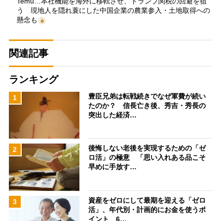
Temu…本社機能を海外に移転させ、トランプ関税の回避を狙
う 現地人を隠れ蓑にした中国企業の農業参入・土地取得への
懸念も
関連記事
ランキング
豊臣兄弟は転戦続きでなぜ軍費が続い
1
たのか？ 信長亡き後、秀吉・秀長の
突出した経済…
後悔しない老後を実現するための「ゼ
2
ロ活」の極意 「思い入れある品こそ
早めに手放す…
資産をゼロにして最期を迎える「ゼロ
3
活」、年代別・計画的にお金を使うポ
イント 6…