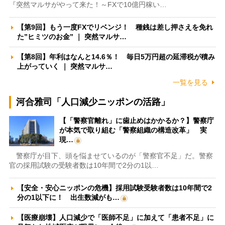
『突然マルサがやって来た！～FXで10億円稼い…
【第9回】もう一度FXでリベンジ！ 種銭は差し押さえを免れ
た”ヒミツのお金” ｜ 突然マルサ…
【第8回】年利はなんと14.6％！ 毎日5万円超の延滞税が積み
上がっていく ｜ 突然マルサ…
一覧を見る
河合雅司「人口減少ニッポンの活路」
【「警察官離れ」に歯止めはかかるか？】警察庁
が本気で取り組む「警察組織の構造改革」 実
現…
警察庁が目下、頭を悩ませているのが「警察官不足」だ。警察
官の採用試験の受験者数は10年間で2分の1以…
【安全・安心ニッポンの危機】採用試験受験者数は10年間で2
分の1以下に！ 出生数減がも…
【医療崩壊】人口減少で「医師不足」に加えて「患者不足」に