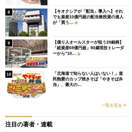
【キオクシアが「配当」導入へ】それ
8
でも資産10億円超の配当株投資の達人
が「買う…
【億り人オールスターが狙う20銘柄】
9
「総資産69億円超」90歳現役トレーダ
ーから“10…
「北海道で知らない人はいない！」道
10
民熱愛のカップ焼きそば「やきそば弁
当」、最大の…
一覧を見る
注目の著者・連載