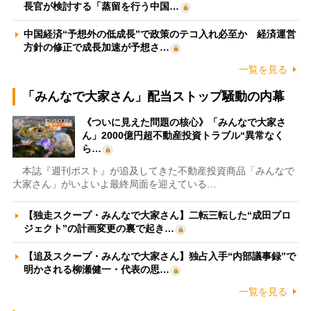
長官が検討する「蒸留を行う中国…
中国経済“予想外の低成長”で政策のテコ入れ必至か 経済運営
方針の修正で成長加速が予想さ…
一覧を見る
「みんなで大家さん」配当ストップ騒動の内幕
《ついに見えた問題の核心》「みんなで大家さ
ん」2000億円超不動産投資トラブル“異常なく
ら…
本誌『週刊ポスト』が追及してきた不動産投資商品「みんなで
大家さん」がいよいよ最終局面を迎えている…
【独走スクープ・みんなで大家さん】二転三転した“成田プロ
ジェクト”の計画変更の裏で起き…
【追及スクープ・みんなで大家さん】独占入手“内部議事録”で
明かされる柳瀬健一・代表の思…
一覧を見る