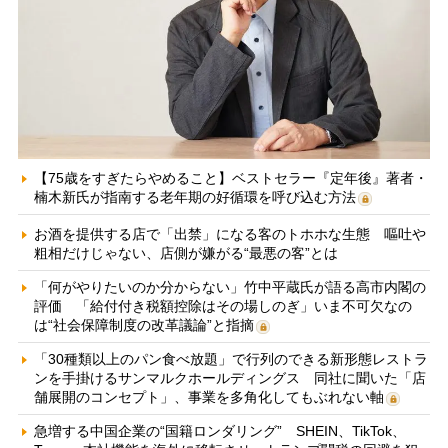
【75歳をすぎたらやめること】ベストセラー『定年後』著者・
楠木新氏が指南する老年期の好循環を呼び込む方法
お酒を提供する店で「出禁」になる客のトホホな生態 嘔吐や
粗相だけじゃない、店側が嫌がる“最悪の客”とは
「何がやりたいのか分からない」竹中平蔵氏が語る高市内閣の
評価 「給付付き税額控除はその場しのぎ」いま不可欠なの
は“社会保障制度の改革議論”と指摘
「30種類以上のパン食べ放題」で行列のできる新形態レストラ
ンを手掛けるサンマルクホールディングス 同社に聞いた「店
舗展開のコンセプト」、事業を多角化してもぶれない軸
急増する中国企業の“国籍ロンダリング” SHEIN、TikTok、