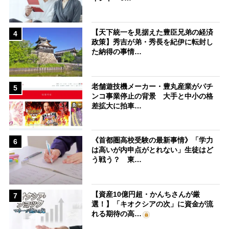
【天下統一を見据えた豊臣兄弟の経済
4
政策】秀吉が弟・秀長を紀伊に転封し
た納得の事情…
老舗遊技機メーカー・豊丸産業がパチ
5
ンコ事業停止の背景 大手と中小の格
差拡大に拍車…
《首都圏高校受験の最新事情》「学力
6
は高いが内申点がとれない」生徒はど
う戦う？ 東…
【資産10億円超・かんちさんが厳
7
選！】「キオクシアの次」に資金が流
れる期待の高…