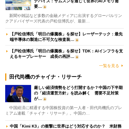
デバイス：サムスンを通じて世界のAIメモリ需
要…
新聞や雑誌など多数の金融メディアに出演するグローバルリン
クアドバイザーズ代表の戸松信博氏が、最新…
【戸松信博氏「明日の爆騰株」を探せ】レーザーテック：最先
端半導体の製造に不可欠な検査装…
【戸松信博氏「明日の爆騰株」を探せ】TDK：AIインフラを支
えるキープレーヤー 成長の再評…
一覧を見る
田代尚機のチャイナ・リサーチ
厳しい経済情勢をどう打開するか？中国の下半期
の「経済運営方針」を読み解く 需要不足対策
が…
中国経済に精通する中国株投資の第一人者・田代尚機氏のプレ
ミアム連載「チャイナ・リサーチ」。中国の…
中国「Kimi K3」の衝撃に世界はどう対応するのか？ 米財務