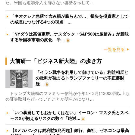
た。米国も追加介入を辞さない姿勢を示して…
「キオクシア急落で含み損が膨らんで…」損失を投資家として
の成長につなげる4つの視点 …
「NYダウは高値更新、ナスダック・S&P500は足踏み」が意味
する米国株市場の変化 半…
一覧を見る
大前研一「ビジネス新大陸」の歩き方
「イラン戦争を利用して儲けている」利益相反と
の批判が強まるトランプファミリーの不正蓄財
疑…
トランプ大統領のファミリー信託が今年1～3月に3000回以上も
の証券取引を行っていたことが明らかになり…
「いつ暴発してもおかしくはない」イーロン・マスク氏とスペ
ースXが抱えるリスクの数々「絶対…
【3メガバンクは純利益5兆円超】銀行、商社、ゼネコンは最高