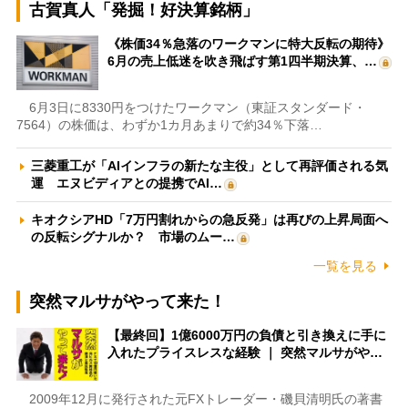
古賀真人「発掘！好決算銘柄」
《株価34％急落のワークマンに特大反転の期待》
6月の売上低迷を吹き飛ばす第1四半期決算、…
6月3日に8330円をつけたワークマン（東証スタンダード・
7564）の株価は、わずか1カ月あまりで約34％下落…
三菱重工が「AIインフラの新たな主役」として再評価される気
運 エヌビディアとの提携でAI…
キオクシアHD「7万円割れからの急反発」は再びの上昇局面へ
の反転シグナルか？ 市場のムー…
一覧を見る
突然マルサがやって来た！
【最終回】1億6000万円の負債と引き換えに手に
入れたプライスレスな経験 ｜ 突然マルサがや…
2009年12月に発行された元FXトレーダー・磯貝清明氏の著書