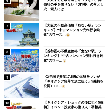
6
儀社の手を借りない「DIY葬」の落とし
穴 素人には…
【大阪の不動産価格「危ない駅」ラン
7
キング】“中古マンション売れ行き鈍
化”のワース…
【首都圏の不動産価格「危ない駅」ラ
8
ンキング】“中古マンション売れ行き鈍
化”のワー…
《2年弱で資産17.5倍の元証券マンが
9
「キオクシア急落で次に狙う」5銘柄を
公開》10…
【キオクシア・ショックの後に狙う5銘
10
柄】イベント投資家の億り人・羽根英