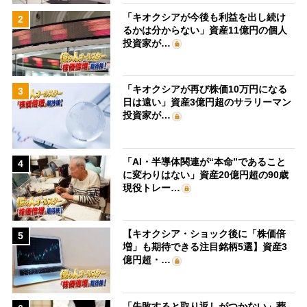
「キオクシアが今後も利益を出し続け
2
るかは分からない」資産11億円の個人
投資家が…
「キオクシアが再び株価10万円になる
3
日は遠い」資産3億円超のサラリーマン
投資家が…
「AI・半導体関連が“本命”であること
4
に変わりはない」資産20億円超の90歳
現役トレー…
【キオクシア・ショック後に「株価倍
5
増」も期待できる注目銘柄5選】資産3
億円超・…
「失敗すると取り返しがつかない」葬