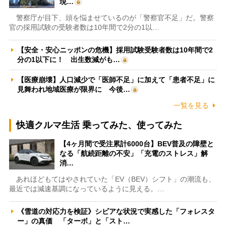
現…
警察庁が目下、頭を悩ませているのが「警察官不足」だ。警察
官の採用試験の受験者数は10年間で2分の1以…
【安全・安心ニッポンの危機】採用試験受験者数は10年間で2
分の1以下に！ 出生数減がも…
【医療崩壊】人口減少で「医師不足」に加えて「患者不足」に
見舞われ地域医療が限界に 今後…
一覧を見る
快適クルマ生活 乗ってみた、使ってみた
【4ヶ月間で受注累計6000台】BEV普及の障壁と
なる「航続距離の不安」「充電のストレス」解
消…
あれほどもてはやされていた「EV（BEV）シフト」の潮流も、
最近では減速基調になっているように見える。…
《雪道の対応力を検証》シビアな状況で実感した「フォレスタ
ー」の真価 「ターボ」と「スト…