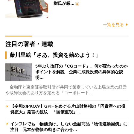
樹氏が厳…
一覧を見る
注目の著者・連載
藤川里絵「さあ、投資を始めよう！」
5年ぶり改訂の「CGコード」、何が変わったのか
ポイントを解説 企業に成長投資の具体的な説
明…
金融庁と東京証券取引所が共同で策定している上場企業の経営
や取締役会のあり方を定める「コーポレート…
【令和のPKOか】GPIFをめぐる片山財務相の「円資産への投
資拡大」発言の波紋 「国債重視」…
インフレでも「物価負け」しない金融商品「物価連動国債」に
注目 元本が物価の動きに合わせ…