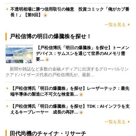
不透明相場に勝つ信用取引の極意 投資コミック「俺がカブ番
長！」【第9回】
一覧を見る
戸松信博の明日の爆騰株を探せ！
【戸松信博氏「明日の爆騰株」を探せ】トーメン
デバイス：サムスンを通じて世界のAIメモリ需
要…
新聞や雑誌など多数の金融メディアに出演するグローバルリン
クアドバイザーズ代表の戸松信博氏が、最新…
【戸松信博氏「明日の爆騰株」を探せ】レーザーテック：最先
端半導体の製造に不可欠な検査装…
【戸松信博氏「明日の爆騰株」を探せ】TDK：AIインフラを支
えるキープレーヤー 成長の再評…
一覧を見る
田代尚機のチャイナ・リサーチ