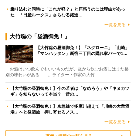
乗り込むと同時に「これが軽？」と戸惑うのには理由があっ
た 「日産ルークス」さらなる躍進…
一覧を見る
大竹聡の「昼酒御免！」
【大竹聡の昼酒御免！】「ネグローニ」「山崎」
「マンハッタン」新宿三丁目の隠れ家バーで1…
お酒はいつ飲んでもいいものだが、昼から飲むお酒にはまた格
別の味わいがある――。ライター・作家の大竹…
【大竹聡の昼酒御免！】今の若者は「なめろう」や「キヌカツ
ギ」を知らないって本当？ 昔の…
【大竹聡の昼酒御免！】京急線で多摩川越えて「川崎の大衆酒
場」へと昼酒旅 押し寄せるノス…
一覧を見る
著者・連載の一覧を見る