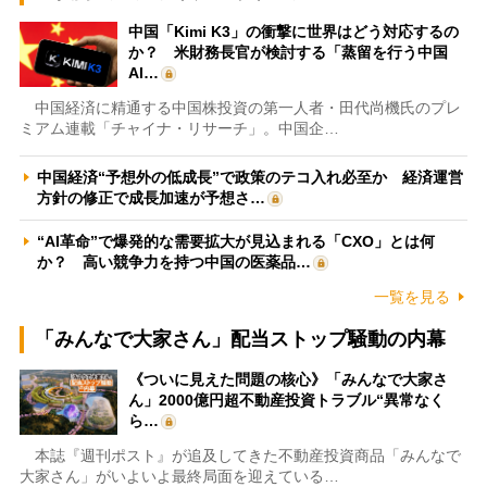
中国「Kimi K3」の衝撃に世界はどう対応するの
か？ 米財務長官が検討する「蒸留を行う中国
AI…
中国経済に精通する中国株投資の第一人者・田代尚機氏のプレ
ミアム連載「チャイナ・リサーチ」。中国企…
中国経済“予想外の低成長”で政策のテコ入れ必至か 経済運営
方針の修正で成長加速が予想さ…
“AI革命”で爆発的な需要拡大が見込まれる「CXO」とは何
か？ 高い競争力を持つ中国の医薬品…
一覧を見る
「みんなで大家さん」配当ストップ騒動の内幕
《ついに見えた問題の核心》「みんなで大家さ
ん」2000億円超不動産投資トラブル“異常なく
ら…
本誌『週刊ポスト』が追及してきた不動産投資商品「みんなで
大家さん」がいよいよ最終局面を迎えている…