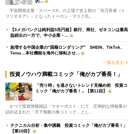
的…
宇宙開発企業「スペースX」の上場で史上初の「兆万長者（ト
リリオネア）」となったイーロン・マスク氏。…
【3メガバンクは純利益5兆円超】銀行、商社、ゼネコンは最高
益続出の一方で、中小企業・…
急増する中国企業の“国籍ロンダリング” SHEIN、TikTok、
Temu…本社機能を海外に移転させ…
一覧を見る
投資ノウハウ満載コミック「俺がカブ番長！」
「売り時」を逃さないトレンド見極め術 投資コ
ミック「俺がカブ番長！」【第11回】
かつて投資情報雑誌「マネーポスト」にて、圧倒的な情報量が
詰め込まれた「天下無敵の株コミック」とし…
テクニカル分析・集中講義 投資コミック「俺がカブ番長！」
【第10回】