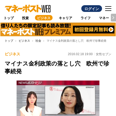
ログイン
トップ
投資
ビジネス
キャリア
ライフ
マネー
トップ
ビジネス
社会
マイナス金利政策の落とし穴 欧州で珍事続発
ビジネス
2016.02.18 19:00
女性セブン
マイナス金利政策の落とし穴 欧州で珍
事続発