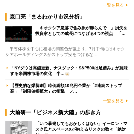
一覧を見る
森口亮「まるわかり市況分析」
「キオクシア急落で含み損が膨らんで…」損失を
投資家としての成長につなげる4つの視点 「…
半導体株を中心に相場の調整色が強まり、7月中旬にはキオク
シアホールディングスがストップ安をつけるな…
「NYダウは高値更新、ナスダック・S&P500は足踏み」が意味
する米国株市場の変化 半…
【歴史的な爆騰劇】時価総額10兆円企業が「2連続ストップ
高」「制限値幅拡大」の衝撃 フ…
一覧を見る
大前研一「ビジネス新大陸」の歩き方
「いつ暴発してもおかしくはない」イーロン・マ
スク氏とスペースXが抱えるリスクの数々「絶対