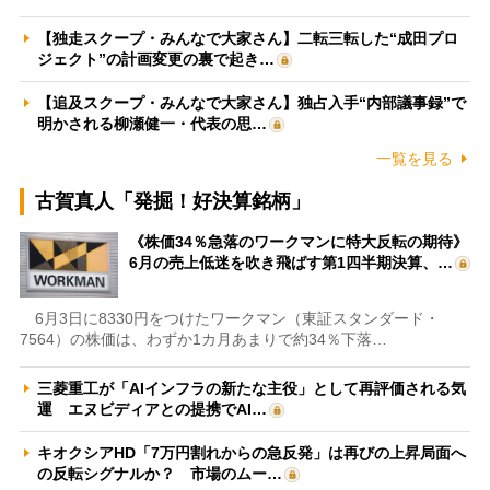
【独走スクープ・みんなで大家さん】二転三転した“成田プロ
ジェクト”の計画変更の裏で起き…
【追及スクープ・みんなで大家さん】独占入手“内部議事録”で
明かされる柳瀬健一・代表の思…
一覧を見る
古賀真人「発掘！好決算銘柄」
《株価34％急落のワークマンに特大反転の期待》
6月の売上低迷を吹き飛ばす第1四半期決算、…
6月3日に8330円をつけたワークマン（東証スタンダード・
7564）の株価は、わずか1カ月あまりで約34％下落…
三菱重工が「AIインフラの新たな主役」として再評価される気
運 エヌビディアとの提携でAI…
キオクシアHD「7万円割れからの急反発」は再びの上昇局面へ
の反転シグナルか？ 市場のムー…