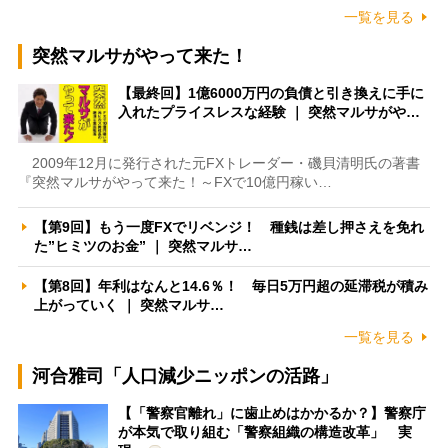
一覧を見る
突然マルサがやって来た！
【最終回】1億6000万円の負債と引き換えに手に
入れたプライスレスな経験 ｜ 突然マルサがや…
2009年12月に発行された元FXトレーダー・磯貝清明氏の著書
『突然マルサがやって来た！～FXで10億円稼い…
【第9回】もう一度FXでリベンジ！ 種銭は差し押さえを免れ
た”ヒミツのお金” ｜ 突然マルサ…
【第8回】年利はなんと14.6％！ 毎日5万円超の延滞税が積み
上がっていく ｜ 突然マルサ…
一覧を見る
河合雅司「人口減少ニッポンの活路」
【「警察官離れ」に歯止めはかかるか？】警察庁
が本気で取り組む「警察組織の構造改革」 実