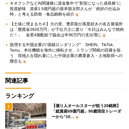
キオクシアなどAI関連株に資金集中で“割安になった成長株”に
投資妙味 資産1.5億円超の坂本慎太郎さんが「絶好の仕込み
時」と考える防衛・食品銘柄を紹介
【土俵に埋まるカネ】大の里、豊昇龍が黒星続きの名古屋場所
は「懸賞金2826万円」が下位力士に渡り「今日はみんなで焼肉
だ！」 金星4個配給で協会は年96万円の支出増に
急増する中国企業の“国籍ロンダリング” SHEIN、TikTok、
Temu…本社機能を海外に移転させ、トランプ関税の回避を狙
う 現地人を隠れ蓑にした中国企業の農業参入・土地取得への
懸念も
関連記事
ランキング
【億り人オールスターが狙う20銘柄】
1
「総資産69億円超」90歳現役トレーダ
ーから“10…