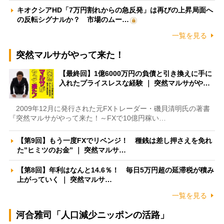
キオクシアHD「7万円割れからの急反発」は再びの上昇局面へ
の反転シグナルか？ 市場のムー…
一覧を見る
突然マルサがやって来た！
【最終回】1億6000万円の負債と引き換えに手に
入れたプライスレスな経験 ｜ 突然マルサがや…
2009年12月に発行された元FXトレーダー・磯貝清明氏の著書
『突然マルサがやって来た！～FXで10億円稼い…
【第9回】もう一度FXでリベンジ！ 種銭は差し押さえを免れ
た”ヒミツのお金” ｜ 突然マルサ…
【第8回】年利はなんと14.6％！ 毎日5万円超の延滞税が積み
上がっていく ｜ 突然マルサ…
一覧を見る
河合雅司「人口減少ニッポンの活路」