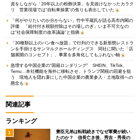
資をしながら「20年以上の粉飾決算」を見抜けなかったカラク
リ 営業現場では“自転車操業”の焦りも表出していた
「何がやりたいのか分からない」竹中平蔵氏が語る高市内閣の
評価 「給付付き税額控除はその場しのぎ」いま不可欠なの
は“社会保障制度の改革議論”と指摘
「30種類以上のパン食べ放題」で行列のできる新形態レストラ
ンを手掛けるサンマルクホールディングス 同社に聞いた「店
舗展開のコンセプト」、事業を多角化してもぶれない軸
急増する中国企業の“国籍ロンダリング” SHEIN、TikTok、
Temu…本社機能を海外に移転させ、トランプ関税の回避を狙
う 現地人を隠れ蓑にした中国企業の農業参入・土地取得への
懸念も
関連記事
ランキング
豊臣兄弟は転戦続きでなぜ軍費が続い
1
たのか？ 信長亡き後、秀吉・秀長の