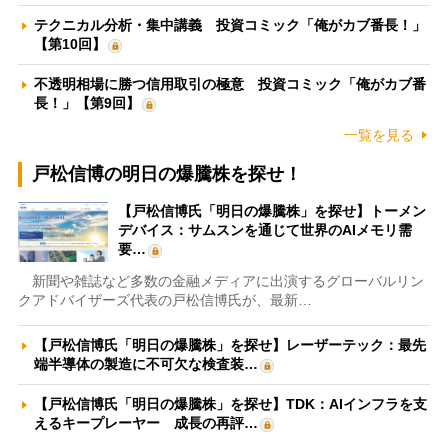
テクニカル分析・集中講義 投資コミック「俺がカブ番長！」
【第10回】
不透明相場に勝つ信用取引の極意 投資コミック「俺がカブ番
長！」【第9回】
一覧を見る
戸松信博の明日の爆騰株を探せ！
【戸松信博氏「明日の爆騰株」を探せ】トーメン
デバイス：サムスンを通じて世界のAIメモリ需
要…
新聞や雑誌など多数の金融メディアに出演するグローバルリン
クアドバイザーズ代表の戸松信博氏が、最新…
【戸松信博氏「明日の爆騰株」を探せ】レーザーテック：最先
端半導体の製造に不可欠な検査装…
【戸松信博氏「明日の爆騰株」を探せ】TDK：AIインフラを支
えるキープレーヤー 成長の再評…