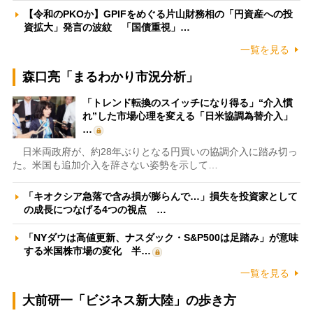
【令和のPKOか】GPIFをめぐる片山財務相の「円資産への投
資拡大」発言の波紋 「国債重視」…
一覧を見る
森口亮「まるわかり市況分析」
「トレンド転換のスイッチになり得る」“介入慣
れ”した市場心理を変える「日米協調為替介入」
…
日米両政府が、約28年ぶりとなる円買いの協調介入に踏み切っ
た。米国も追加介入を辞さない姿勢を示して…
「キオクシア急落で含み損が膨らんで…」損失を投資家として
の成長につなげる4つの視点 …
「NYダウは高値更新、ナスダック・S&P500は足踏み」が意味
する米国株市場の変化 半…
一覧を見る
大前研一「ビジネス新大陸」の歩き方