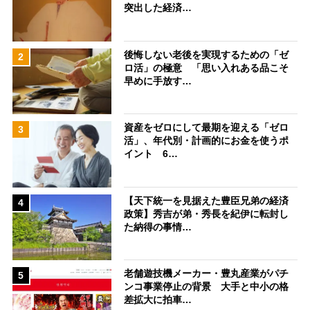
突出した経済…
後悔しない老後を実現するための「ゼ
2
ロ活」の極意 「思い入れある品こそ
早めに手放す…
資産をゼロにして最期を迎える「ゼロ
3
活」、年代別・計画的にお金を使うポ
イント 6…
【天下統一を見据えた豊臣兄弟の経済
4
政策】秀吉が弟・秀長を紀伊に転封し
た納得の事情…
老舗遊技機メーカー・豊丸産業がパチ
5
ンコ事業停止の背景 大手と中小の格
差拡大に拍車…