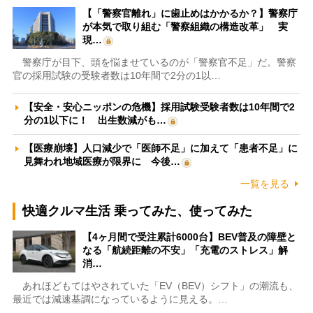
【「警察官離れ」に歯止めはかかるか？】警察庁
が本気で取り組む「警察組織の構造改革」 実
現…
警察庁が目下、頭を悩ませているのが「警察官不足」だ。警察
官の採用試験の受験者数は10年間で2分の1以…
【安全・安心ニッポンの危機】採用試験受験者数は10年間で2
分の1以下に！ 出生数減がも…
【医療崩壊】人口減少で「医師不足」に加えて「患者不足」に
見舞われ地域医療が限界に 今後…
一覧を見る
快適クルマ生活 乗ってみた、使ってみた
【4ヶ月間で受注累計6000台】BEV普及の障壁と
なる「航続距離の不安」「充電のストレス」解
消…
あれほどもてはやされていた「EV（BEV）シフト」の潮流も、
最近では減速基調になっているように見える。…