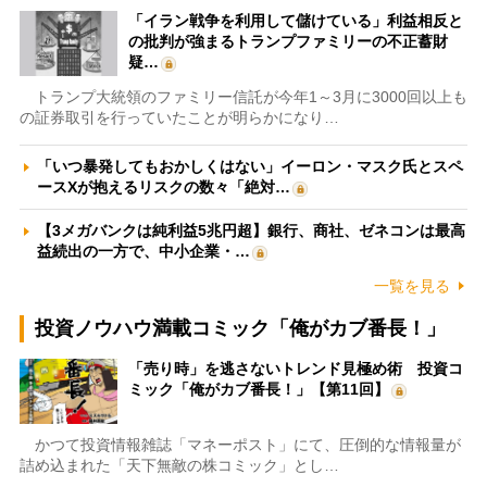
「イラン戦争を利用して儲けている」利益相反と
の批判が強まるトランプファミリーの不正蓄財
疑…
トランプ大統領のファミリー信託が今年1～3月に3000回以上も
の証券取引を行っていたことが明らかになり…
「いつ暴発してもおかしくはない」イーロン・マスク氏とスペ
ースXが抱えるリスクの数々「絶対…
【3メガバンクは純利益5兆円超】銀行、商社、ゼネコンは最高
益続出の一方で、中小企業・…
一覧を見る
投資ノウハウ満載コミック「俺がカブ番長！」
「売り時」を逃さないトレンド見極め術 投資コ
ミック「俺がカブ番長！」【第11回】
かつて投資情報雑誌「マネーポスト」にて、圧倒的な情報量が
詰め込まれた「天下無敵の株コミック」とし…