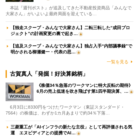
本誌『週刊ポスト』が追及してきた不動産投資商品「みんなで
大家さん」がいよいよ最終局面を迎えている…
【独走スクープ・みんなで大家さん】二転三転した“成田プロ
ジェクト”の計画変更の裏で起き…
【追及スクープ・みんなで大家さん】独占入手“内部議事録”で
明かされる柳瀬健一・代表の思…
一覧を見る
古賀真人「発掘！好決算銘柄」
《株価34％急落のワークマンに特大反転の期待》
6月の売上低迷を吹き飛ばす第1四半期決算、…
6月3日に8330円をつけたワークマン（東証スタンダード・
7564）の株価は、わずか1カ月あまりで約34％下落…
三菱重工が「AIインフラの新たな主役」として再評価される気
運 エヌビディアとの提携でAI…