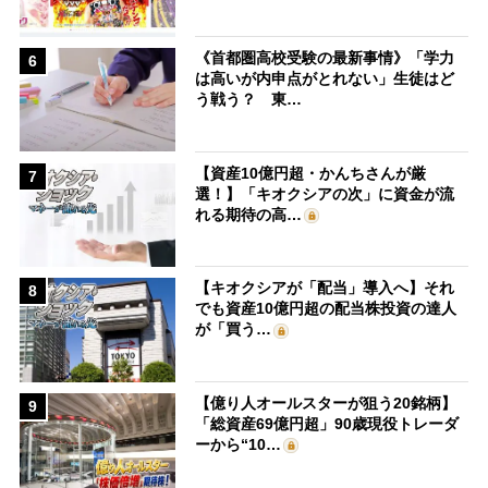
《首都圏高校受験の最新事情》「学力
6
は高いが内申点がとれない」生徒はど
う戦う？ 東…
【資産10億円超・かんちさんが厳
7
選！】「キオクシアの次」に資金が流
れる期待の高…
【キオクシアが「配当」導入へ】それ
8
でも資産10億円超の配当株投資の達人
が「買う…
【億り人オールスターが狙う20銘柄】
9
「総資産69億円超」90歳現役トレーダ
ーから“10…