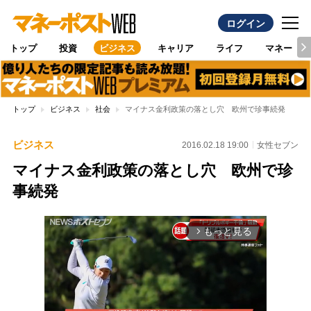
ログイン
トップ
投資
ビジネス
キャリア
ライフ
マネー
トップ
ビジネス
社会
マイナス金利政策の落とし穴 欧州で珍事続発
ビジネス
2016.02.18 19:00
女性セブン
マイナス金利政策の落とし穴 欧州で珍
事続発
もっと見る
arrow_forward_ios