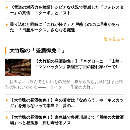
《雪道の対応力を検証》シビアな状況で実感した「フォレスタ
ー」の真価 「ターボ」と「スト…
乗り込むと同時に「これが軽？」と戸惑うのには理由があっ
た 「日産ルークス」さらなる躍進…
一覧を見る
大竹聡の「昼酒御免！」
【大竹聡の昼酒御免！】「ネグローニ」「山崎」
「マンハッタン」新宿三丁目の隠れ家バーで1…
お酒はいつ飲んでもいいものだが、昼から飲むお酒にはまた格
別の味わいがある――。ライター・作家の大竹…
【大竹聡の昼酒御免！】今の若者は「なめろう」や「キヌカツ
ギ」を知らないって本当？ 昔の…
【大竹聡の昼酒御免！】京急線で多摩川越えて「川崎の大衆酒
場」へと昼酒旅 押し寄せるノス…