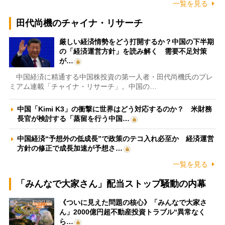
一覧を見る
田代尚機のチャイナ・リサーチ
厳しい経済情勢をどう打開するか？中国の下半期
の「経済運営方針」を読み解く 需要不足対策
が…
中国経済に精通する中国株投資の第一人者・田代尚機氏のプレ
ミアム連載「チャイナ・リサーチ」。中国の…
中国「Kimi K3」の衝撃に世界はどう対応するのか？ 米財務
長官が検討する「蒸留を行う中国…
中国経済“予想外の低成長”で政策のテコ入れ必至か 経済運営
方針の修正で成長加速が予想さ…
一覧を見る
「みんなで大家さん」配当ストップ騒動の内幕
《ついに見えた問題の核心》「みんなで大家さ
ん」2000億円超不動産投資トラブル“異常なく
ら…