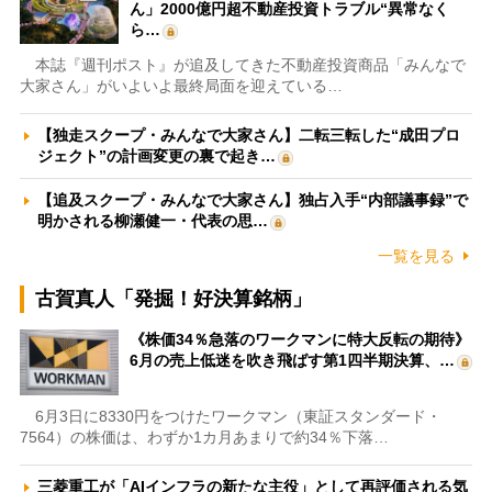
ん」2000億円超不動産投資トラブル“異常なく
ら…
本誌『週刊ポスト』が追及してきた不動産投資商品「みんなで
大家さん」がいよいよ最終局面を迎えている…
【独走スクープ・みんなで大家さん】二転三転した“成田プロ
ジェクト”の計画変更の裏で起き…
【追及スクープ・みんなで大家さん】独占入手“内部議事録”で
明かされる柳瀬健一・代表の思…
一覧を見る
古賀真人「発掘！好決算銘柄」
《株価34％急落のワークマンに特大反転の期待》
6月の売上低迷を吹き飛ばす第1四半期決算、…
6月3日に8330円をつけたワークマン（東証スタンダード・
7564）の株価は、わずか1カ月あまりで約34％下落…
三菱重工が「AIインフラの新たな主役」として再評価される気