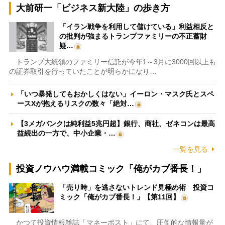
大前研一「ビジネス新大陸」の歩き方
「イラン戦争を利用して儲けている」利益相反と
の批判が強まるトランプファミリーの不正蓄財
疑…
トランプ大統領のファミリー信託が今年1～3月に3000回以上も
の証券取引を行っていたことが明らかになり…
「いつ暴発してもおかしくはない」イーロン・マスク氏とスペ
ースXが抱えるリスクの数々「絶対…
【3メガバンクは純利益5兆円超】銀行、商社、ゼネコンは最高
益続出の一方で、中小企業・…
一覧を見る
投資ノウハウ満載コミック「俺がカブ番長！」
「売り時」を逃さないトレンド見極め術 投資コ
ミック「俺がカブ番長！」【第11回】
かつて投資情報雑誌「マネーポスト」にて、圧倒的な情報量が