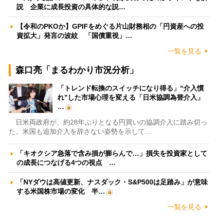
説 企業に成長投資の具体的な説…
【令和のPKOか】GPIFをめぐる片山財務相の「円資産への投
資拡大」発言の波紋 「国債重視」…
一覧を見る
森口亮「まるわかり市況分析」
「トレンド転換のスイッチになり得る」“介入慣
れ”した市場心理を変える「日米協調為替介入」
…
日米両政府が、約28年ぶりとなる円買いの協調介入に踏み切っ
た。米国も追加介入を辞さない姿勢を示して…
「キオクシア急落で含み損が膨らんで…」損失を投資家として
の成長につなげる4つの視点 …
「NYダウは高値更新、ナスダック・S&P500は足踏み」が意味
する米国株市場の変化 半…
一覧を見る