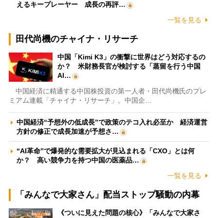
えるキープレーヤー 成長の再評…
一覧を見る
田代尚機のチャイナ・リサーチ
中国「Kimi K3」の衝撃に世界はどう対応するの
か？ 米財務長官が検討する「蒸留を行う中国
AI…
中国経済に精通する中国株投資の第一人者・田代尚機氏のプレ
ミアム連載「チャイナ・リサーチ」。中国企…
中国経済“予想外の低成長”で政策のテコ入れ必至か 経済運営
方針の修正で成長加速が予想さ…
“AI革命”で爆発的な需要拡大が見込まれる「CXO」とは何
か？ 高い競争力を持つ中国の医薬品…
一覧を見る
「みんなで大家さん」配当ストップ騒動の内幕
《ついに見えた問題の核心》「みんなで大家さ