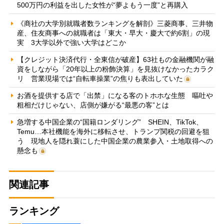
500万円の利益を出した女性が“夢よもう一度”と再購入
《商社の大学別就職者数ランキングを解剖》三菱商事、三井物
産、住友商事への就職者は「東大・早大・慶大で約6割」の現
実 3大学以外で強い大学はどこか
【クレジット決済代行・全東信が破産】63社もの金融機関が融
資をしながら「20年以上の粉飾決算」を見抜けなかったカラク
リ 営業現場では“自転車操業”の焦りも表出していた
お酒を提供する店で「出禁」になる客のトホホな生態 嘔吐や
粗相だけじゃない、店側が嫌がる“最悪の客”とは
急増する中国企業の“国籍ロンダリング” SHEIN、TikTok、
Temu…本社機能を海外に移転させ、トランプ関税の回避を狙
う 現地人を隠れ蓑にした中国企業の農業参入・土地取得への
懸念も
関連記事
ランキング