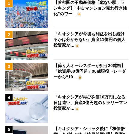
【首都圏の不動産価格「危ない駅」ラ
1
ンキング】“中古マンション売れ行き鈍
化”のワー…
「キオクシアが今後も利益を出し続け
2
るかは分からない」資産11億円の個人
投資家が…
【億り人オールスターが狙う20銘柄】
3
「総資産69億円超」90歳現役トレーダ
ーから“10…
「キオクシアが再び株価10万円になる
4
日は遠い」資産3億円超のサラリーマン
投資家が…
【キオクシア・ショック後に「株価倍
5