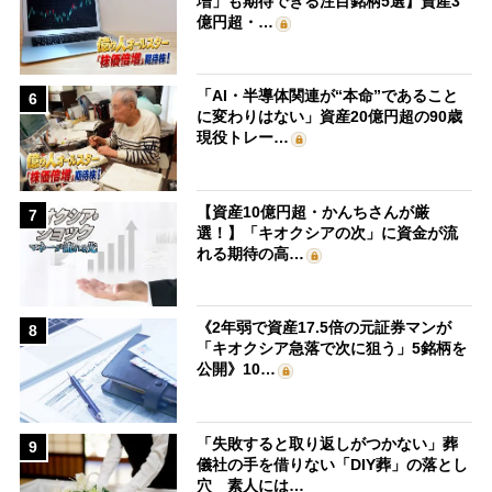
増」も期待できる注目銘柄5選】資産3
億円超・…
「AI・半導体関連が“本命”であること
6
に変わりはない」資産20億円超の90歳
現役トレー…
【資産10億円超・かんちさんが厳
7
選！】「キオクシアの次」に資金が流
れる期待の高…
《2年弱で資産17.5倍の元証券マンが
8
「キオクシア急落で次に狙う」5銘柄を
公開》10…
「失敗すると取り返しがつかない」葬
9
儀社の手を借りない「DIY葬」の落とし
穴 素人には…