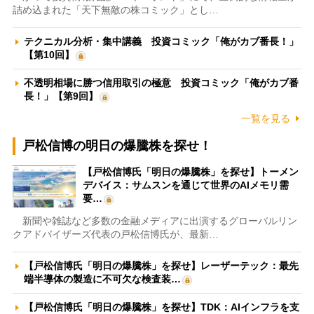
詰め込まれた「天下無敵の株コミック」とし…
テクニカル分析・集中講義 投資コミック「俺がカブ番長！」
【第10回】
不透明相場に勝つ信用取引の極意 投資コミック「俺がカブ番
長！」【第9回】
一覧を見る
戸松信博の明日の爆騰株を探せ！
【戸松信博氏「明日の爆騰株」を探せ】トーメン
デバイス：サムスンを通じて世界のAIメモリ需
要…
新聞や雑誌など多数の金融メディアに出演するグローバルリン
クアドバイザーズ代表の戸松信博氏が、最新…
【戸松信博氏「明日の爆騰株」を探せ】レーザーテック：最先
端半導体の製造に不可欠な検査装…
【戸松信博氏「明日の爆騰株」を探せ】TDK：AIインフラを支