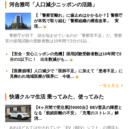
河合雅司「人口減少ニッポンの活路」
【「警察官離れ」に歯止めはかかるか？】警察庁
が本気で取り組む「警察組織の構造改革」 実
現…
警察庁が目下、頭を悩ませているのが「警察官不足」だ。警察
官の採用試験の受験者数は10年間で2分の1以…
【安全・安心ニッポンの危機】採用試験受験者数は10年間で2
分の1以下に！ 出生数減がも…
【医療崩壊】人口減少で「医師不足」に加えて「患者不足」に
見舞われ地域医療が限界に 今後…
一覧を見る
快適クルマ生活 乗ってみた、使ってみた
【4ヶ月間で受注累計6000台】BEV普及の障壁と
なる「航続距離の不安」「充電のストレス」解
消…
あれほどもてはやされていた「EV（BEV）シフト」の潮流も、