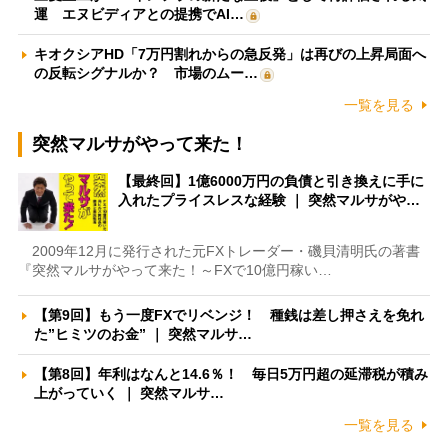
運 エヌビディアとの提携でAI…
キオクシアHD「7万円割れからの急反発」は再びの上昇局面へ
の反転シグナルか？ 市場のムー…
一覧を見る
突然マルサがやって来た！
【最終回】1億6000万円の負債と引き換えに手に
入れたプライスレスな経験 ｜ 突然マルサがや…
2009年12月に発行された元FXトレーダー・磯貝清明氏の著書
『突然マルサがやって来た！～FXで10億円稼い…
【第9回】もう一度FXでリベンジ！ 種銭は差し押さえを免れ
た”ヒミツのお金” ｜ 突然マルサ…
【第8回】年利はなんと14.6％！ 毎日5万円超の延滞税が積み
上がっていく ｜ 突然マルサ…
一覧を見る