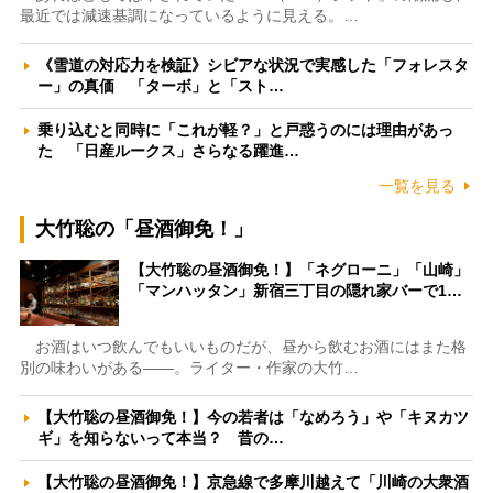
最近では減速基調になっているように見える。…
《雪道の対応力を検証》シビアな状況で実感した「フォレスタ
ー」の真価 「ターボ」と「スト…
乗り込むと同時に「これが軽？」と戸惑うのには理由があっ
た 「日産ルークス」さらなる躍進…
一覧を見る
大竹聡の「昼酒御免！」
【大竹聡の昼酒御免！】「ネグローニ」「山崎」
「マンハッタン」新宿三丁目の隠れ家バーで1…
お酒はいつ飲んでもいいものだが、昼から飲むお酒にはまた格
別の味わいがある――。ライター・作家の大竹…
【大竹聡の昼酒御免！】今の若者は「なめろう」や「キヌカツ
ギ」を知らないって本当？ 昔の…
【大竹聡の昼酒御免！】京急線で多摩川越えて「川崎の大衆酒