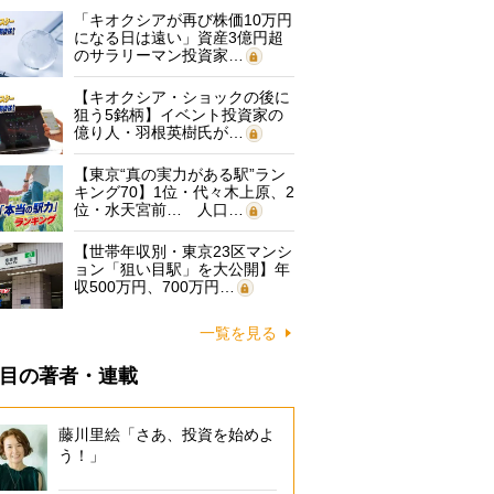
「キオクシアが再び株価10万円
になる日は遠い」資産3億円超
のサラリーマン投資家…
【キオクシア・ショックの後に
狙う5銘柄】イベント投資家の
億り人・羽根英樹氏が…
【東京“真の実力がある駅”ラン
キング70】1位・代々木上原、2
位・水天宮前… 人口…
【世帯年収別・東京23区マンシ
ョン「狙い目駅」を大公開】年
収500万円、700万円…
一覧を見る
目の著者・連載
藤川里絵「さあ、投資を始めよ
う！」