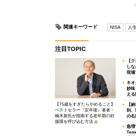
関連キーワード
NISA
人生
注目TOPIC
【ク
しな
現場
キオ
妙味
える
【75歳をすぎたらやめること】
【納
ベストセラー『定年後』著者・
到、
楠木新氏が指南する老年期の好
の右
循環を呼び込む方法
急増
Te