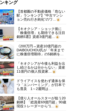
ンキング
【首都圏の不動産価格「危ない
駅」ランキング】“中古マンシ
ョン売れ行き鈍化”のワ…
【キオクシア・ショック後に
「株価倍増」も期待できる注目
銘柄5選】資産3億円超…
《200万円→資産10億円超の
DAIBOUCHOU氏が「年末まで
に株価倍増期待」の5銘柄を…
「キオクシアが今後も利益を出
し続けるかは分からない」資産
11億円の個人投資家…
ドライアイスを使わず遺体を保
つ「エンバーミング」が日本で
も普及 1～2週間は…
【億り人オールスターが狙う20
銘柄】「総資産69億円超」90歳
現役トレーダーから“1…