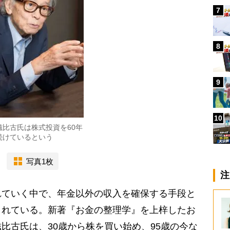
7
8
9
10
滋比古氏は株式投資を60年
続けているという
写真1枚
注
ていく中で、年金以外の収入を確保する手段と
されている。新著『お金の整理学』を上梓したお
比古氏は、30歳から株を買い始め、95歳の今な