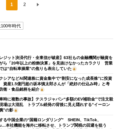
1
2
100年時代
レジット決済代行・全東信が破産】63社もの金融機関が融資を
がら「20年以上の粉飾決算」を見抜けなかったカラクリ 営業
では“自転車操業”の焦りも表出していた
クシアなどAI関連株に資金集中で“割安になった成長株”に投資
 資産1.5億円超の坂本慎太郎さんが「絶好の仕込み時」と考
防衛・食品銘柄を紹介
車時に複数の事故】テスラジャパン“多額のEV補助金”で注文殺
現場は大混乱 トラブル続発の背後に見え隠れする“イーロン
腕”の影
する中国企業の“国籍ロンダリング” SHEIN、TikTok、
mu…本社機能を海外に移転させ、トランプ関税の回避を狙う