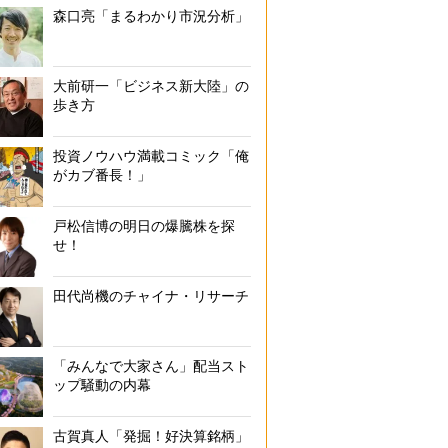
森口亮「まるわかり市況分析」
大前研一「ビジネス新大陸」の
歩き方
投資ノウハウ満載コミック「俺
がカブ番長！」
戸松信博の明日の爆騰株を探
せ！
田代尚機のチャイナ・リサーチ
「みんなで大家さん」配当スト
ップ騒動の内幕
古賀真人「発掘！好決算銘柄」