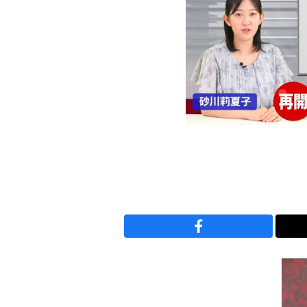
00:00
/
00:50