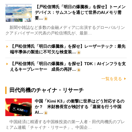
【戸松信博氏「明日の爆騰株」を探せ】トーメン
デバイス：サムスンを通じて世界のAIメモリ需
要…
新聞や雑誌など多数の金融メディアに出演するグローバルリン
クアドバイザーズ代表の戸松信博氏が、最新…
【戸松信博氏「明日の爆騰株」を探せ】レーザーテック：最先
端半導体の製造に不可欠な検査装…
【戸松信博氏「明日の爆騰株」を探せ】TDK：AIインフラを支
えるキープレーヤー 成長の再評…
一覧を見る
田代尚機のチャイナ・リサーチ
中国「Kimi K3」の衝撃に世界はどう対応するの
か？ 米財務長官が検討する「蒸留を行う中国
AI…
中国経済に精通する中国株投資の第一人者・田代尚機氏のプレ
ミアム連載「チャイナ・リサーチ」。中国企…