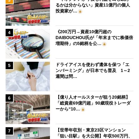
るかは分からない」資産11億円の個人
投資家が…
《200万円→資産10億円超の
4
DAIBOUCHOU氏が「年末までに株価倍
増期待」の5銘柄を公…
ドライアイスを使わず遺体を保つ「エ
5
ンバーミング」が日本でも普及 1～2
週間は問…
【億り人オールスターが狙う20銘柄】
6
「総資産69億円超」90歳現役トレーダ
ーから“10…
【世帯年収別・東京23区マンション
7
「狙い目駅」を大公開】年収500万円、