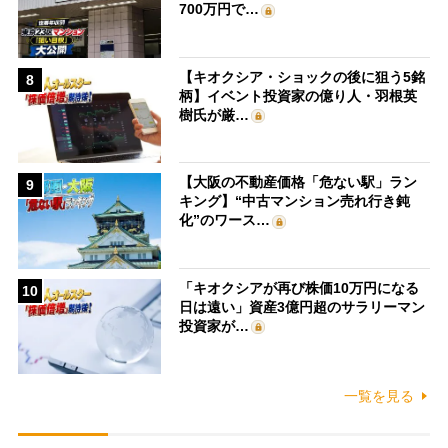
700万円で…
【キオクシア・ショックの後に狙う5銘
8
柄】イベント投資家の億り人・羽根英
樹氏が厳…
【大阪の不動産価格「危ない駅」ラン
9
キング】“中古マンション売れ行き鈍
化”のワース…
「キオクシアが再び株価10万円になる
10
日は遠い」資産3億円超のサラリーマン
投資家が…
一覧を見る