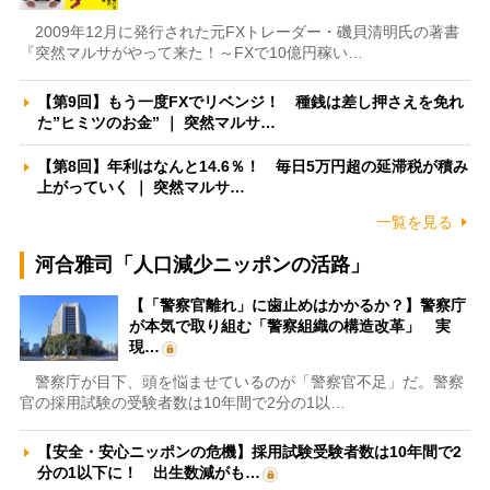
2009年12月に発行された元FXトレーダー・磯貝清明氏の著書
『突然マルサがやって来た！～FXで10億円稼い…
【第9回】もう一度FXでリベンジ！ 種銭は差し押さえを免れ
た”ヒミツのお金” ｜ 突然マルサ…
【第8回】年利はなんと14.6％！ 毎日5万円超の延滞税が積み
上がっていく ｜ 突然マルサ…
一覧を見る
河合雅司「人口減少ニッポンの活路」
【「警察官離れ」に歯止めはかかるか？】警察庁
が本気で取り組む「警察組織の構造改革」 実
現…
警察庁が目下、頭を悩ませているのが「警察官不足」だ。警察
官の採用試験の受験者数は10年間で2分の1以…
【安全・安心ニッポンの危機】採用試験受験者数は10年間で2
分の1以下に！ 出生数減がも…