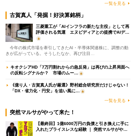
一覧を見る
古賀真人「発掘！好決算銘柄」
三菱重工が「AIインフラの新たな主役」として再
評価される気運 エヌビディアとの提携でAIデ…
今年の株式市場を牽引してきたAI・半導体関連株に、調整の動
きが広がっている。そうしたなか、再び注目…
キオクシアHD「7万円割れからの急反発」は再びの上昇局面へ
の反転シグナルか？ 市場のムー…
《億り人・古賀真人氏が厳選》野村総合研究所だけじゃない！
「DX・省力化・円安」を追い風に…
一覧を見る
突然マルサがやって来た！
【最終回】1億6000万円の負債と引き換えに手に
入れたプライスレスな経験 ｜ 突然マルサがや…