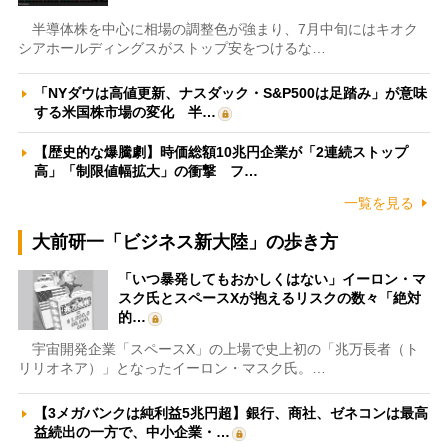
半導体株を中心に相場の調整色が強まり、7月中旬にはキオク
シアホールディングスがストップ安をつけるな…
「NYダウは高値更新、ナスダック・S&P500は足踏み」が意味
する米国株市場の変化 半…
【歴史的な爆騰劇】時価総額10兆円企業が「2連続ストップ
高」「制限値幅拡大」の衝撃 フ…
一覧を見る
大前研一「ビジネス新大陸」の歩き方
「いつ暴発してもおかしくはない」イーロン・マ
スク氏とスペースXが抱えるリスクの数々「絶対
的…
宇宙開発企業「スペースX」の上場で史上初の「兆万長者（ト
リリオネア）」となったイーロン・マスク氏。…
【3メガバンクは純利益5兆円超】銀行、商社、ゼネコンは最高
益続出の一方で、中小企業・…