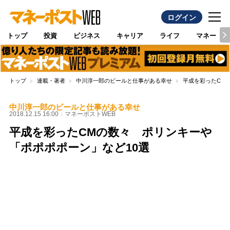
ログイン
トップ
投資
ビジネス
キャリア
ライフ
マネー
トップ
連載・著者
中川淳一郎のビールと仕事がある幸せ
平成を彩ったCM
中川淳一郎のビールと仕事がある幸せ
2018.12.15 16:00
マネーポストWEB
平成を彩ったCMの数々 ポリンキーや
「ポポポポーン」など10選
Loaded
:
100.00%
/
Unmute