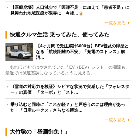
【医療崩壊】人口減少で「医師不足」に加えて「患者不足」に
見舞われ地域医療が限界に 今後…
一覧を見る
快適クルマ生活 乗ってみた、使ってみた
【4ヶ月間で受注累計6000台】BEV普及の障壁と
なる「航続距離の不安」「充電のストレス」解
消…
あれほどもてはやされていた「EV（BEV）シフト」の潮流も、
最近では減速基調になっているように見える。…
《雪道の対応力を検証》シビアな状況で実感した「フォレスタ
ー」の真価 「ターボ」と「スト…
乗り込むと同時に「これが軽？」と戸惑うのには理由があっ
た 「日産ルークス」さらなる躍進…
一覧を見る
大竹聡の「昼酒御免！」