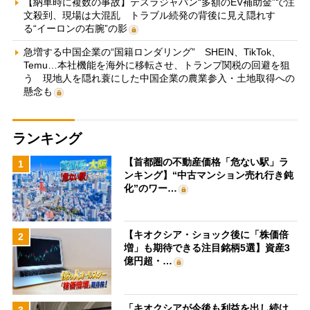
【納車時に複数の事故】テスラジャパン“多額のEV補助金”で注
文殺到、現場は大混乱 トラブル続発の背後に見え隠れす
る“イーロンの右腕”の影
急増する中国企業の“国籍ロンダリング” SHEIN、TikTok、
Temu…本社機能を海外に移転させ、トランプ関税の回避を狙
う 現地人を隠れ蓑にした中国企業の農業参入・土地取得への
懸念も
ランキング
【首都圏の不動産価格「危ない駅」ラ
1
ンキング】“中古マンション売れ行き鈍
化”のワー…
【キオクシア・ショック後に「株価倍
2
増」も期待できる注目銘柄5選】資産3
億円超・…
「キオクシアが今後も利益を出し続け
3