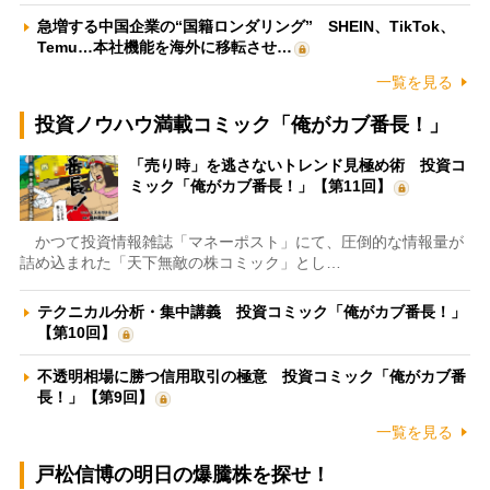
急増する中国企業の“国籍ロンダリング” SHEIN、TikTok、
Temu…本社機能を海外に移転させ…
一覧を見る
投資ノウハウ満載コミック「俺がカブ番長！」
「売り時」を逃さないトレンド見極め術 投資コ
ミック「俺がカブ番長！」【第11回】
かつて投資情報雑誌「マネーポスト」にて、圧倒的な情報量が
詰め込まれた「天下無敵の株コミック」とし…
テクニカル分析・集中講義 投資コミック「俺がカブ番長！」
【第10回】
不透明相場に勝つ信用取引の極意 投資コミック「俺がカブ番
長！」【第9回】
一覧を見る
戸松信博の明日の爆騰株を探せ！