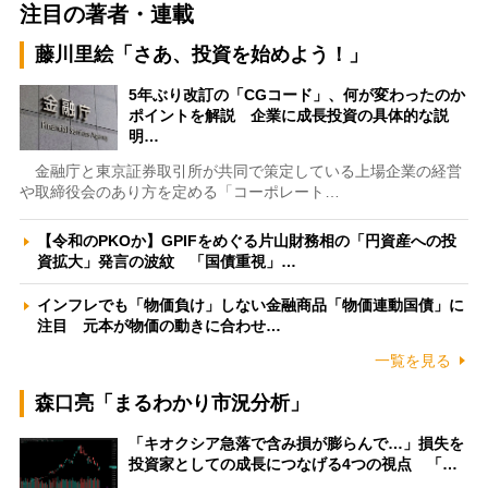
注目の著者・連載
藤川里絵「さあ、投資を始めよう！」
5年ぶり改訂の「CGコード」、何が変わったのか
ポイントを解説 企業に成長投資の具体的な説
明…
金融庁と東京証券取引所が共同で策定している上場企業の経営
や取締役会のあり方を定める「コーポレート…
【令和のPKOか】GPIFをめぐる片山財務相の「円資産への投
資拡大」発言の波紋 「国債重視」…
インフレでも「物価負け」しない金融商品「物価連動国債」に
注目 元本が物価の動きに合わせ…
一覧を見る
森口亮「まるわかり市況分析」
「キオクシア急落で含み損が膨らんで…」損失を
投資家としての成長につなげる4つの視点 「…