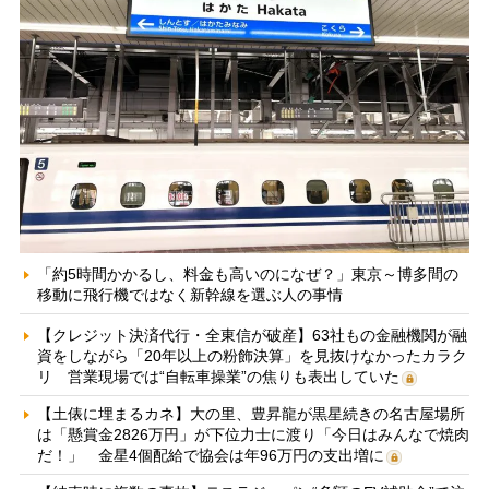
「約5時間かかるし、料金も高いのになぜ？」東京～博多間の
移動に飛行機ではなく新幹線を選ぶ人の事情
【クレジット決済代行・全東信が破産】63社もの金融機関が融
資をしながら「20年以上の粉飾決算」を見抜けなかったカラク
リ 営業現場では“自転車操業”の焦りも表出していた
【土俵に埋まるカネ】大の里、豊昇龍が黒星続きの名古屋場所
は「懸賞金2826万円」が下位力士に渡り「今日はみんなで焼肉
だ！」 金星4個配給で協会は年96万円の支出増に