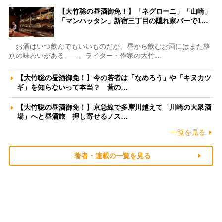
【大竹聡の昼酒御免！】「ネグローニ」「山崎」
「マンハッタン」新宿三丁目の隠れ家バーで1…
お酒はいつ飲んでもいいものだが、昼から飲むお酒にはまた格
別の味わいがある――。ライター・作家の大竹…
【大竹聡の昼酒御免！】今の若者は「なめろう」や「キヌカツ
ギ」を知らないって本当？ 昔の…
【大竹聡の昼酒御免！】京急線で多摩川越えて「川崎の大衆酒
場」へと昼酒旅 押し寄せるノス…
一覧を見る
著者・連載の一覧を見る