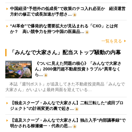
中国経済“予想外の低成長”で政策のテコ入れ必至か 経済運営
方針の修正で成長加速が予想さ…
“AI革命”で爆発的な需要拡大が見込まれる「CXO」とは何
か？ 高い競争力を持つ中国の医薬品…
一覧を見る
「みんなで大家さん」配当ストップ騒動の内幕
《ついに見えた問題の核心》「みんなで大家さ
ん」2000億円超不動産投資トラブル“異常なく
ら…
本誌『週刊ポスト』が追及してきた不動産投資商品「みんなで
大家さん」がいよいよ最終局面を迎えている…
【独走スクープ・みんなで大家さん】二転三転した“成田プロ
ジェクト”の計画変更の裏で起き…
【追及スクープ・みんなで大家さん】独占入手“内部議事録”で
明かされる柳瀬健一・代表の思…