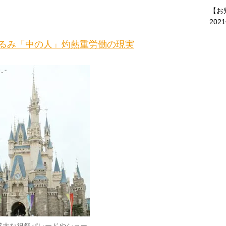
【お
202
るみ「中の人」灼熱重労働の現実