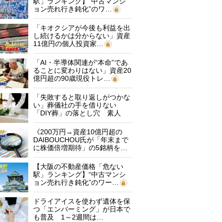
駅」ランキング】“中古マンシ
ョン売れ行き鈍化”のワ…
「キオクシアが今後も利益を出
し続けるかは分からない」資産
11億円の個人投資家…
「AI・半導体関連が“本命”であ
ることに変わりはない」資産20
億円超の90歳現役トレ…
「失敗すると取り返しがつかな
い」葬儀社の手を借りない
「DIY葬」の落とし穴 素人
に…
《200万円→資産10億円超の
DAIBOUCHOU氏が「年末まで
に株価倍増期待」の5銘柄を…
【大阪の不動産価格「危ない
駅」ランキング】“中古マンシ
ョン売れ行き鈍化”のワー…
ドライアイスを使わず遺体を保
つ「エンバーミング」が日本で
も普及 1～2週間は…