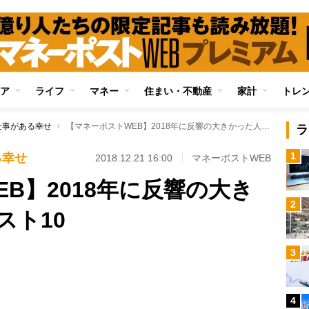
ア
ライフ
マネー
住まい・不動産
家計
トレ
仕事がある幸せ
【マネーポストWEB】2018年に反響の大きかった人気記事ベスト10
ラ
1
る幸せ
2018.12.21 16:00
マネーポストWEB
B】2018年に反響の大き
2
スト10
Loaded
:
3
100.00%
/
4