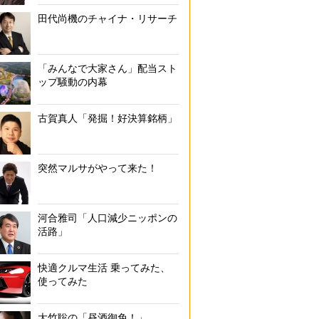
田代尚機のチャイナ・リサーチ
「みんなで大家さん」配当スト
ップ騒動の内幕
古賀真人「発掘！好決算銘柄」
突然マルサがやって来た！
河合雅司「人口減少ニッポンの
活路」
快適クルマ生活 乗ってみた、
使ってみた
大竹聡の「昼酒御免！」