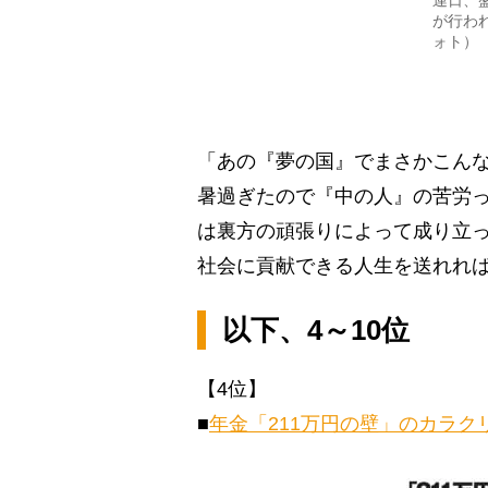
連日、
が行わ
ォト）
「あの『夢の国』でまさかこん
暑過ぎたので『中の人』の苦労
は裏方の頑張りによって成り立
社会に貢献できる人生を送れれ
以下、4～10位
【4位】
■
年金「211万円の壁」のカラ