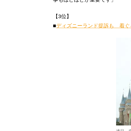
【3位】
■
ディズニーランド提訴も 着ぐ