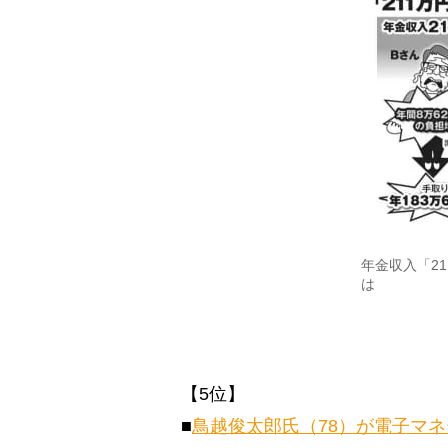
年金収入「2
は
【5位】
■
鳥越俊太郎氏（78）が電子マ