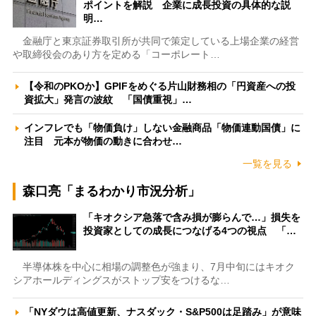
ポイントを解説 企業に成長投資の具体的な説
明…
金融庁と東京証券取引所が共同で策定している上場企業の経営
や取締役会のあり方を定める「コーポレート…
【令和のPKOか】GPIFをめぐる片山財務相の「円資産への投
資拡大」発言の波紋 「国債重視」…
インフレでも「物価負け」しない金融商品「物価連動国債」に
注目 元本が物価の動きに合わせ…
一覧を見る
森口亮「まるわかり市況分析」
「キオクシア急落で含み損が膨らんで…」損失を
投資家としての成長につなげる4つの視点 「…
半導体株を中心に相場の調整色が強まり、7月中旬にはキオク
シアホールディングスがストップ安をつけるな…
「NYダウは高値更新、ナスダック・S&P500は足踏み」が意味