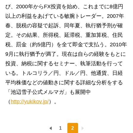
び、2000年からFX投資を始め、これまでに8億円
以上の利益をあげている敏腕トレーダー。2007年
春、脱税の容疑で起訴、同年夏、執行猶予刑が確
定。その結果、所得税、延滞税、重加算税、住民
税、罰金（約5億円）を全て即金で支払う。2010年
9月に執行猶予が満了。現在は自らの経験をもとに
投資、納税に関するセミナー、執筆活動を行って
いる。トルコリラ／円、ドル／円、他通貨、日経
平均株価などの値動きに関する詳細な分析をする
「池辺雪子公式メルマガ」も展開中
（
http://yukikov.jp/
）。
1
2