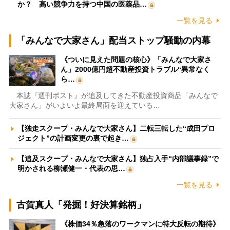
か？ 高い競争力を持つ中国の医薬品…
一覧を見る
「みんなで大家さん」配当ストップ騒動の内幕
《ついに見えた問題の核心》「みんなで大家さ
ん」2000億円超不動産投資トラブル“異常なく
ら…
本誌『週刊ポスト』が追及してきた不動産投資商品「みんなで
大家さん」がいよいよ最終局面を迎えている…
【独走スクープ・みんなで大家さん】二転三転した“成田プロ
ジェクト”の計画変更の裏で起き…
【追及スクープ・みんなで大家さん】独占入手“内部議事録”で
明かされる柳瀬健一・代表の思…
一覧を見る
古賀真人「発掘！好決算銘柄」
《株価34％急落のワークマンに特大反転の期待》