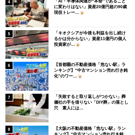
「AI・半導体関連が“本命”であること
4
に変わりはない」資産20億円超の90歳
現役トレー…
「キオクシアが今後も利益を出し続け
5
るかは分からない」資産11億円の個人
投資家が…
【首都圏の不動産価格「危ない駅」ラ
6
ンキング】“中古マンション売れ行き鈍
化”のワー…
「失敗すると取り返しがつかない」葬
7
儀社の手を借りない「DIY葬」の落とし
穴 素人には…
【大阪の不動産価格「危ない駅」ラン
8
キング】“中古マンション売れ行き鈍