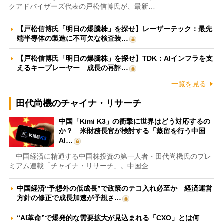
クアドバイザーズ代表の戸松信博氏が、最新…
【戸松信博氏「明日の爆騰株」を探せ】レーザーテック：最先
端半導体の製造に不可欠な検査装…
【戸松信博氏「明日の爆騰株」を探せ】TDK：AIインフラを支
えるキープレーヤー 成長の再評…
一覧を見る
田代尚機のチャイナ・リサーチ
中国「Kimi K3」の衝撃に世界はどう対応するの
か？ 米財務長官が検討する「蒸留を行う中国
AI…
中国経済に精通する中国株投資の第一人者・田代尚機氏のプレ
ミアム連載「チャイナ・リサーチ」。中国企…
中国経済“予想外の低成長”で政策のテコ入れ必至か 経済運営
方針の修正で成長加速が予想さ…
“AI革命”で爆発的な需要拡大が見込まれる「CXO」とは何