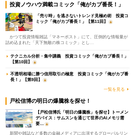
投資ノウハウ満載コミック「俺がカブ番長！」
「売り時」を逃さないトレンド見極め術 投資コ
ミック「俺がカブ番長！」【第11回】
かつて投資情報雑誌「マネーポスト」にて、圧倒的な情報量が
詰め込まれた「天下無敵の株コミック」とし…
テクニカル分析・集中講義 投資コミック「俺がカブ番長！」
【第10回】
不透明相場に勝つ信用取引の極意 投資コミック「俺がカブ番
長！」【第9回】
一覧を見る
戸松信博の明日の爆騰株を探せ！
【戸松信博氏「明日の爆騰株」を探せ】トーメン
デバイス：サムスンを通じて世界のAIメモリ需
要…
新聞や雑誌など多数の金融メディアに出演するグローバルリン