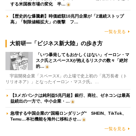
する米国株市場の変化 半…
【歴史的な爆騰劇】時価総額10兆円企業が「2連続ストップ
高」「制限値幅拡大」の衝撃 フ…
一覧を見る
大前研一「ビジネス新大陸」の歩き方
「いつ暴発してもおかしくはない」イーロン・マ
スク氏とスペースXが抱えるリスクの数々「絶対
的…
宇宙開発企業「スペースX」の上場で史上初の「兆万長者（ト
リリオネア）」となったイーロン・マスク氏。…
【3メガバンクは純利益5兆円超】銀行、商社、ゼネコンは最高
益続出の一方で、中小企業・…
急増する中国企業の“国籍ロンダリング” SHEIN、TikTok、
Temu…本社機能を海外に移転させ…
一覧を見る