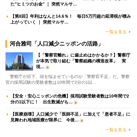
た”ヒミツのお金” ｜ 突然マルサ…
【第8回】年利はなんと14.6％！ 毎日5万円超の延滞税が積み
上がっていく ｜ 突然マルサ…
一覧を見る
河合雅司「人口減少ニッポンの活路」
【「警察官離れ」に歯止めはかかるか？】警察庁
が本気で取り組む「警察組織の構造改革」 実
現…
警察庁が目下、頭を悩ませているのが「警察官不足」だ。警察
官の採用試験の受験者数は10年間で2分の1以…
【安全・安心ニッポンの危機】採用試験受験者数は10年間で2
分の1以下に！ 出生数減がも…
【医療崩壊】人口減少で「医師不足」に加えて「患者不足」に
見舞われ地域医療が限界に 今後…
一覧を見る