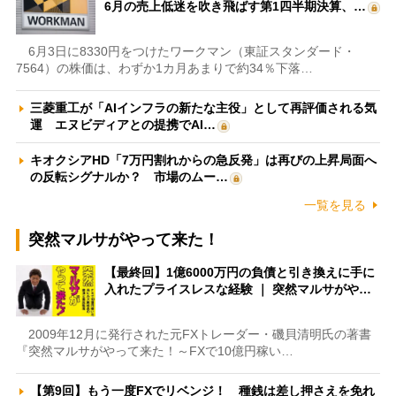
6月の売上低迷を吹き飛ばす第1四半期決算、…
6月3日に8330円をつけたワークマン（東証スタンダード・
7564）の株価は、わずか1カ月あまりで約34％下落…
三菱重工が「AIインフラの新たな主役」として再評価される気
運 エヌビディアとの提携でAI…
キオクシアHD「7万円割れからの急反発」は再びの上昇局面へ
の反転シグナルか？ 市場のムー…
一覧を見る
突然マルサがやって来た！
【最終回】1億6000万円の負債と引き換えに手に
入れたプライスレスな経験 ｜ 突然マルサがや…
2009年12月に発行された元FXトレーダー・磯貝清明氏の著書
『突然マルサがやって来た！～FXで10億円稼い…
【第9回】もう一度FXでリベンジ！ 種銭は差し押さえを免れ