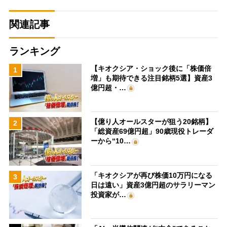
関連記事
ランキング
【キオクシア・ショック後に「株価倍
1
増」も期待できる注目銘柄5選】資産3
億円超・…
【億り人オールスターが狙う20銘柄】
2
「総資産69億円超」90歳現役トレーダ
ーから“10…
「キオクシアが再び株価10万円になる
3
日は遠い」資産3億円超のサラリーマン
投資家が…