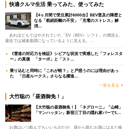
快適クルマ生活 乗ってみた、使ってみた
【4ヶ月間で受注累計6000台】BEV普及の障壁と
なる「航続距離の不安」「充電のストレス」解
消…
あれほどもてはやされていた「EV（BEV）シフト」の潮流も、
最近では減速基調になっているように見える。…
《雪道の対応力を検証》シビアな状況で実感した「フォレスタ
ー」の真価 「ターボ」と「スト…
乗り込むと同時に「これが軽？」と戸惑うのには理由があっ
た 「日産ルークス」さらなる躍進…
一覧を見る
大竹聡の「昼酒御免！」
【大竹聡の昼酒御免！】「ネグローニ」「山崎」
「マンハッタン」新宿三丁目の隠れ家バーで1…
お酒はいつ飲んでもいいものだが、昼から飲むお酒にはまた格