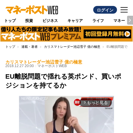
ログイン
トップ
投資
ビジネス
キャリア
ライフ
マネー
トップ
連載・著者
カリスマトレーダー池辺雪子 億の極意
EU離脱問題で揺
カリスマトレーダー池辺雪子 億の極意
2018.12.27 20:00
マネーポストWEB
EU離脱問題で揺れる英ポンド、買いポ
ジションを持てるか
もっと見る
arrow_forward_ios