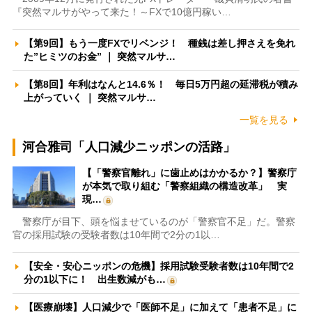
『突然マルサがやって来た！～FXで10億円稼い…
【第9回】もう一度FXでリベンジ！ 種銭は差し押さえを免れ
た”ヒミツのお金” ｜ 突然マルサ…
【第8回】年利はなんと14.6％！ 毎日5万円超の延滞税が積み
上がっていく ｜ 突然マルサ…
一覧を見る
河合雅司「人口減少ニッポンの活路」
【「警察官離れ」に歯止めはかかるか？】警察庁
が本気で取り組む「警察組織の構造改革」 実
現…
警察庁が目下、頭を悩ませているのが「警察官不足」だ。警察
官の採用試験の受験者数は10年間で2分の1以…
【安全・安心ニッポンの危機】採用試験受験者数は10年間で2
分の1以下に！ 出生数減がも…
【医療崩壊】人口減少で「医師不足」に加えて「患者不足」に