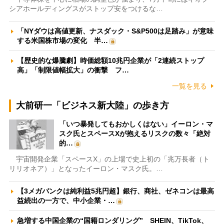
シアホールディングスがストップ安をつけるな…
「NYダウは高値更新、ナスダック・S&P500は足踏み」が意味
する米国株市場の変化 半…
【歴史的な爆騰劇】時価総額10兆円企業が「2連続ストップ
高」「制限値幅拡大」の衝撃 フ…
一覧を見る
大前研一「ビジネス新大陸」の歩き方
「いつ暴発してもおかしくはない」イーロン・マ
スク氏とスペースXが抱えるリスクの数々「絶対
的…
宇宙開発企業「スペースX」の上場で史上初の「兆万長者（ト
リリオネア）」となったイーロン・マスク氏。…
【3メガバンクは純利益5兆円超】銀行、商社、ゼネコンは最高
益続出の一方で、中小企業・…
急増する中国企業の“国籍ロンダリング” SHEIN、TikTok、