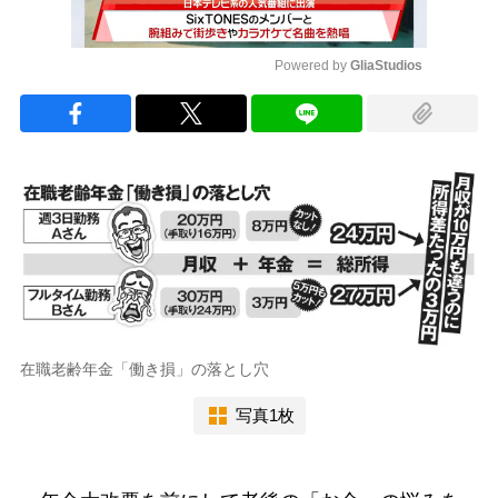
Powered by 
GliaStudios
Mute
在職老齢年金「働き損」の落とし穴
写真1枚