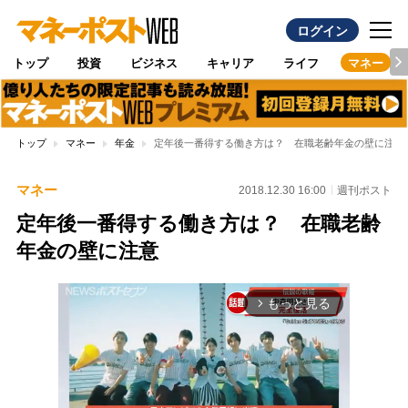
ログイン
トップ
投資
ビジネス
キャリア
ライフ
マネー
トップ
マネー
年金
定年後一番得する働き方は？ 在職老齢年金の壁に注意
マネー
2018.12.30 16:00
週刊ポスト
定年後一番得する働き方は？ 在職老齢
年金の壁に注意
もっと見る
arrow_forward_ios