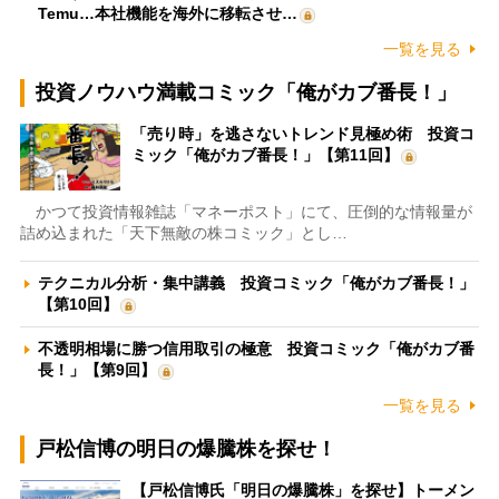
Temu…本社機能を海外に移転させ…
一覧を見る
投資ノウハウ満載コミック「俺がカブ番長！」
「売り時」を逃さないトレンド見極め術 投資コ
ミック「俺がカブ番長！」【第11回】
かつて投資情報雑誌「マネーポスト」にて、圧倒的な情報量が
詰め込まれた「天下無敵の株コミック」とし…
テクニカル分析・集中講義 投資コミック「俺がカブ番長！」
【第10回】
不透明相場に勝つ信用取引の極意 投資コミック「俺がカブ番
長！」【第9回】
一覧を見る
戸松信博の明日の爆騰株を探せ！
【戸松信博氏「明日の爆騰株」を探せ】トーメン