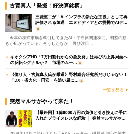
古賀真人「発掘！好決算銘柄」
三菱重工が「AIインフラの新たな主役」として再
評価される気運 エヌビディアとの提携でAIデ…
今年の株式市場を牽引してきたAI・半導体関連株に、調整の動
きが広がっている。そうしたなか、再び注目…
キオクシアHD「7万円割れからの急反発」は再びの上昇局面へ
の反転シグナルか？ 市場のムー…
《億り人・古賀真人氏が厳選》野村総合研究所だけじゃない！
「DX・省力化・円安」を追い風に…
一覧を見る
突然マルサがやって来た！
【最終回】1億6000万円の負債と引き換えに手に
入れたプライスレスな経験 ｜ 突然マルサがや…
2009年12月に発行された元FXトレーダー・磯貝清明氏の著書