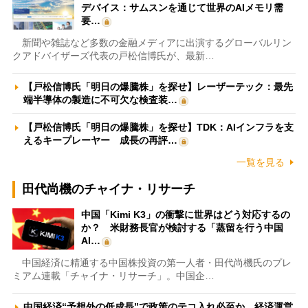
デバイス：サムスンを通じて世界のAIメモリ需
要…
新聞や雑誌など多数の金融メディアに出演するグローバルリン
クアドバイザーズ代表の戸松信博氏が、最新…
【戸松信博氏「明日の爆騰株」を探せ】レーザーテック：最先
端半導体の製造に不可欠な検査装…
【戸松信博氏「明日の爆騰株」を探せ】TDK：AIインフラを支
えるキープレーヤー 成長の再評…
一覧を見る
田代尚機のチャイナ・リサーチ
中国「Kimi K3」の衝撃に世界はどう対応するの
か？ 米財務長官が検討する「蒸留を行う中国
AI…
中国経済に精通する中国株投資の第一人者・田代尚機氏のプレ
ミアム連載「チャイナ・リサーチ」。中国企…
中国経済“予想外の低成長”で政策のテコ入れ必至か 経済運営