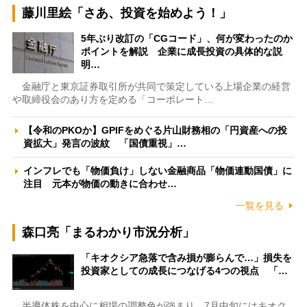
藤川里絵「さあ、投資を始めよう！」
5年ぶり改訂の「CGコード」、何が変わったのか
ポイントを解説 企業に成長投資の具体的な説
明…
金融庁と東京証券取引所が共同で策定している上場企業の経営
や取締役会のあり方を定める「コーポレート…
【令和のPKOか】GPIFをめぐる片山財務相の「円資産への投
資拡大」発言の波紋 「国債重視」…
インフレでも「物価負け」しない金融商品「物価連動国債」に
注目 元本が物価の動きに合わせ…
一覧を見る
森口亮「まるわかり市況分析」
「キオクシア急落で含み損が膨らんで…」損失を
投資家としての成長につなげる4つの視点 「…
半導体株を中心に相場の調整色が強まり、7月中旬にはキオク