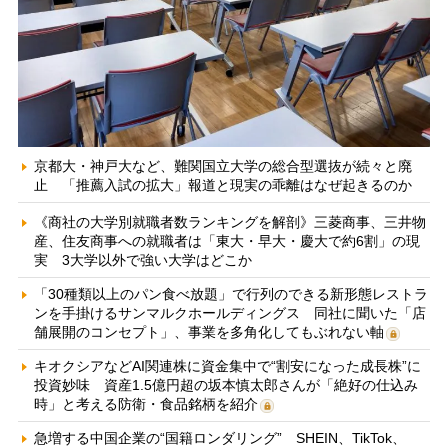
京都大・神戸大など、難関国立大学の総合型選抜が続々と廃
止 「推薦入試の拡大」報道と現実の乖離はなぜ起きるのか
《商社の大学別就職者数ランキングを解剖》三菱商事、三井物
産、住友商事への就職者は「東大・早大・慶大で約6割」の現
実 3大学以外で強い大学はどこか
「30種類以上のパン食べ放題」で行列のできる新形態レストラ
ンを手掛けるサンマルクホールディングス 同社に聞いた「店
舗展開のコンセプト」、事業を多角化してもぶれない軸
キオクシアなどAI関連株に資金集中で“割安になった成長株”に
投資妙味 資産1.5億円超の坂本慎太郎さんが「絶好の仕込み
時」と考える防衛・食品銘柄を紹介
急増する中国企業の“国籍ロンダリング” SHEIN、TikTok、