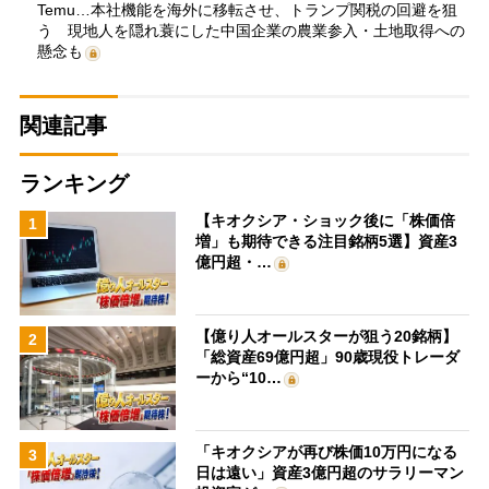
Temu…本社機能を海外に移転させ、トランプ関税の回避を狙
う 現地人を隠れ蓑にした中国企業の農業参入・土地取得への
懸念も
関連記事
ランキング
【キオクシア・ショック後に「株価倍
1
増」も期待できる注目銘柄5選】資産3
億円超・…
【億り人オールスターが狙う20銘柄】
2
「総資産69億円超」90歳現役トレーダ
ーから“10…
「キオクシアが再び株価10万円になる
3
日は遠い」資産3億円超のサラリーマン