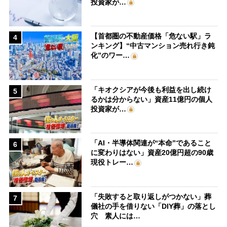
投資家が…
【首都圏の不動産価格「危ない駅」ラ
4
ンキング】“中古マンション売れ行き鈍
化”のワー…
「キオクシアが今後も利益を出し続け
5
るかは分からない」資産11億円の個人
投資家が…
「AI・半導体関連が“本命”であること
6
に変わりはない」資産20億円超の90歳
現役トレー…
「失敗すると取り返しがつかない」葬
7
儀社の手を借りない「DIY葬」の落とし
穴 素人には…