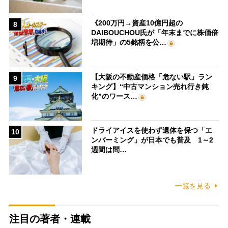
《200万円→資産10億円超の
8
DAIBOUCHOU氏が「年末までに株価倍
増期待」の5銘柄を公…
【大阪の不動産価格「危ない駅」ラン
9
キング】“中古マンション売れ行き鈍
化”のワース…
ドライアイスを使わず遺体を保つ「エ
10
ンバーミング」が日本でも普及 1～2
週間は問…
一覧を見る
注目の著者・連載