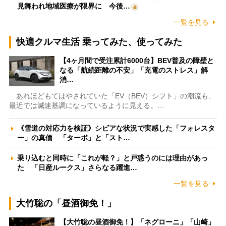
見舞われ地域医療が限界に 今後…
一覧を見る
快適クルマ生活 乗ってみた、使ってみた
【4ヶ月間で受注累計6000台】BEV普及の障壁と
なる「航続距離の不安」「充電のストレス」解
消…
あれほどもてはやされていた「EV（BEV）シフト」の潮流も、
最近では減速基調になっているように見える。…
《雪道の対応力を検証》シビアな状況で実感した「フォレスタ
ー」の真価 「ターボ」と「スト…
乗り込むと同時に「これが軽？」と戸惑うのには理由があっ
た 「日産ルークス」さらなる躍進…
一覧を見る
大竹聡の「昼酒御免！」
【大竹聡の昼酒御免！】「ネグローニ」「山崎」