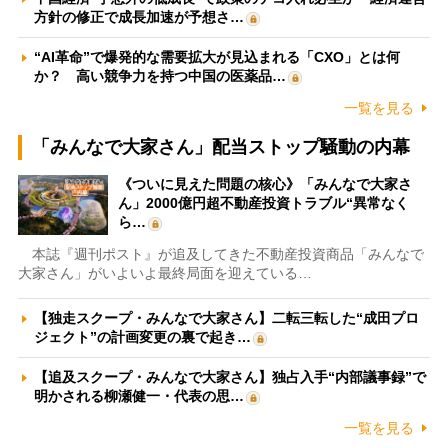
方針の修正で成長加速が予想さ…
“AI革命”で爆発的な需要拡大が見込まれる「CXO」とは何
か？ 高い競争力を持つ中国の医薬品…
一覧を見る
「みんなで大家さん」配当ストップ騒動の内幕
《ついに見えた問題の核心》「みんなで大家さ
ん」2000億円超不動産投資トラブル“異常なく
ら…
本誌『週刊ポスト』が追及してきた不動産投資商品「みんなで
大家さん」がいよいよ最終局面を迎えている…
【独走スクープ・みんなで大家さん】二転三転した“成田プロ
ジェクト”の計画変更の裏で起き…
【追及スクープ・みんなで大家さん】独占入手“内部議事録”で
明かされる柳瀬健一・代表の思…
一覧を見る