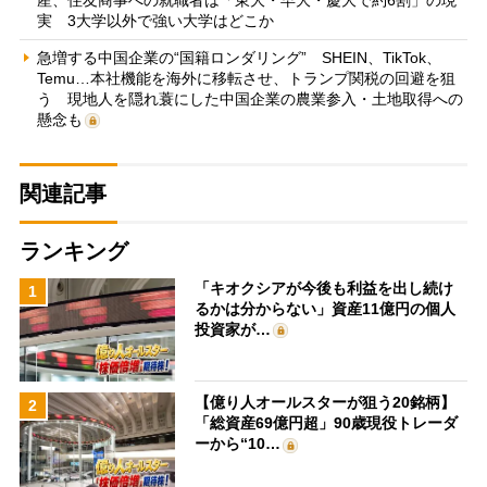
実 3大学以外で強い大学はどこか
急増する中国企業の“国籍ロンダリング” SHEIN、TikTok、
Temu…本社機能を海外に移転させ、トランプ関税の回避を狙
う 現地人を隠れ蓑にした中国企業の農業参入・土地取得への
懸念も
関連記事
ランキング
「キオクシアが今後も利益を出し続け
1
るかは分からない」資産11億円の個人
投資家が…
【億り人オールスターが狙う20銘柄】
2
「総資産69億円超」90歳現役トレーダ
ーから“10…