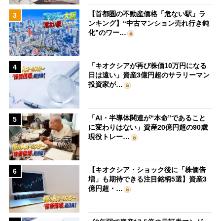
【首都圏の不動産価格「危ない駅」ラ
3
ンキング】“中古マンション売れ行き鈍
化”のワー…
「キオクシアが再び株価10万円になる
4
日は遠い」資産3億円超のサラリーマン
投資家が…
「AI・半導体関連が“本命”であること
5
に変わりはない」資産20億円超の90歳
現役トレー…
【キオクシア・ショック後に「株価倍
6
増」も期待できる注目銘柄5選】資産3
億円超・…