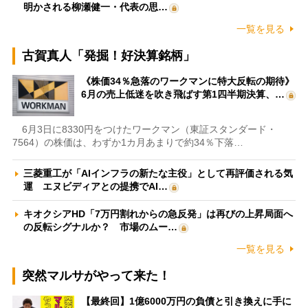
明かされる柳瀬健一・代表の思…
一覧を見る
古賀真人「発掘！好決算銘柄」
《株価34％急落のワークマンに特大反転の期待》
6月の売上低迷を吹き飛ばす第1四半期決算、…
6月3日に8330円をつけたワークマン（東証スタンダード・
7564）の株価は、わずか1カ月あまりで約34％下落…
三菱重工が「AIインフラの新たな主役」として再評価される気
運 エヌビディアとの提携でAI…
キオクシアHD「7万円割れからの急反発」は再びの上昇局面へ
の反転シグナルか？ 市場のムー…
一覧を見る
突然マルサがやって来た！
【最終回】1億6000万円の負債と引き換えに手に