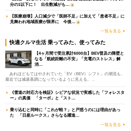
分の1以下に！ 出生数減がも…
【医療崩壊】人口減少で「医師不足」に加えて「患者不足」に
見舞われ地域医療が限界に 今後…
一覧を見る
快適クルマ生活 乗ってみた、使ってみた
【4ヶ月間で受注累計6000台】BEV普及の障壁と
なる「航続距離の不安」「充電のストレス」解
消…
あれほどもてはやされていた「EV（BEV）シフト」の潮流も、
最近では減速基調になっているように見える。…
《雪道の対応力を検証》シビアな状況で実感した「フォレスタ
ー」の真価 「ターボ」と「スト…
乗り込むと同時に「これが軽？」と戸惑うのには理由があっ
た 「日産ルークス」さらなる躍進…
一覧を見る