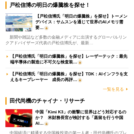
戸松信博の明日の爆騰株を探せ！
【戸松信博氏「明日の爆騰株」を探せ】トーメン
デバイス：サムスンを通じて世界のAIメモリ需
要…
新聞や雑誌など多数の金融メディアに出演するグローバルリン
クアドバイザーズ代表の戸松信博氏が、最新…
【戸松信博氏「明日の爆騰株」を探せ】レーザーテック：最先
端半導体の製造に不可欠な検査装…
【戸松信博氏「明日の爆騰株」を探せ】TDK：AIインフラを支
えるキープレーヤー 成長の再評…
一覧を見る
田代尚機のチャイナ・リサーチ
中国「Kimi K3」の衝撃に世界はどう対応するの
か？ 米財務長官が検討する「蒸留を行う中国
AI…
中国経済に精通する中国株投資の第一人者・田代尚機氏のプレ