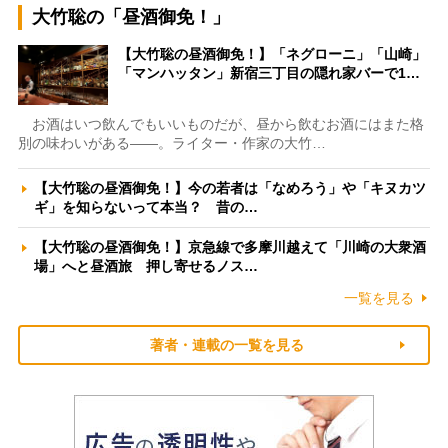
大竹聡の「昼酒御免！」
【大竹聡の昼酒御免！】「ネグローニ」「山崎」
「マンハッタン」新宿三丁目の隠れ家バーで1…
お酒はいつ飲んでもいいものだが、昼から飲むお酒にはまた格
別の味わいがある――。ライター・作家の大竹…
【大竹聡の昼酒御免！】今の若者は「なめろう」や「キヌカツ
ギ」を知らないって本当？ 昔の…
【大竹聡の昼酒御免！】京急線で多摩川越えて「川崎の大衆酒
場」へと昼酒旅 押し寄せるノス…
一覧を見る
著者・連載の一覧を見る