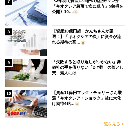
《2年弱で資産17.5倍の元証券マンが
7
「キオクシア急落で次に狙う」5銘柄を
公開》10…
【資産10億円超・かんちさんが厳
8
選！】「キオクシアの次」に資金が流
れる期待の高…
「失敗すると取り返しがつかない」葬
9
儀社の手を借りない「DIY葬」の落とし
穴 素人には…
【資産11億円マック・チェリーさん厳
10
選「キオクシア・ショック」後に大化
け期待4銘…
一覧を見る