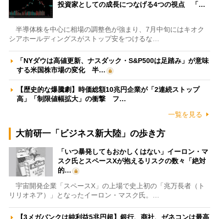
投資家としての成長につなげる4つの視点 「…
半導体株を中心に相場の調整色が強まり、7月中旬にはキオク
シアホールディングスがストップ安をつけるな…
「NYダウは高値更新、ナスダック・S&P500は足踏み」が意味
する米国株市場の変化 半…
【歴史的な爆騰劇】時価総額10兆円企業が「2連続ストップ
高」「制限値幅拡大」の衝撃 フ…
一覧を見る
大前研一「ビジネス新大陸」の歩き方
「いつ暴発してもおかしくはない」イーロン・マ
スク氏とスペースXが抱えるリスクの数々「絶対
的…
宇宙開発企業「スペースX」の上場で史上初の「兆万長者（ト
リリオネア）」となったイーロン・マスク氏。…
【3メガバンクは純利益5兆円超】銀行、商社、ゼネコンは最高