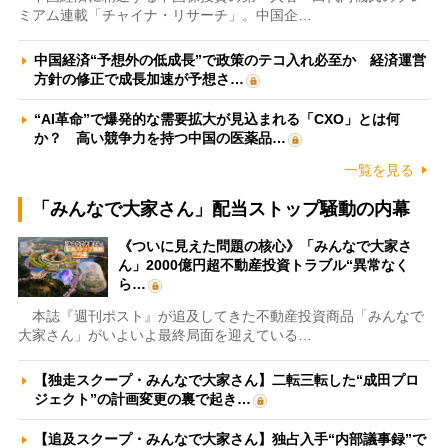
ミアム連載「チャイナ・リサーチ」。中国企…
中国経済“予想外の低成長”で政策のテコ入れ必至か 経済運営
方針の修正で成長加速が予想さ…
“AI革命”で爆発的な需要拡大が見込まれる「CXO」とは何
か？ 高い競争力を持つ中国の医薬品…
一覧を見る
「みんなで大家さん」配当ストップ騒動の内幕
《ついに見えた問題の核心》「みんなで大家さ
ん」2000億円超不動産投資トラブル“異常なく
ら…
本誌『週刊ポスト』が追及してきた不動産投資商品「みんなで
大家さん」がいよいよ最終局面を迎えている…
【独走スクープ・みんなで大家さん】二転三転した“成田プロ
ジェクト”の計画変更の裏で起き…
【追及スクープ・みんなで大家さん】独占入手“内部議事録”で