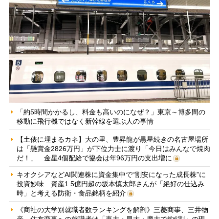
「約5時間かかるし、料金も高いのになぜ？」東京～博多間の
移動に飛行機ではなく新幹線を選ぶ人の事情
【土俵に埋まるカネ】大の里、豊昇龍が黒星続きの名古屋場所
は「懸賞金2826万円」が下位力士に渡り「今日はみんなで焼肉
だ！」 金星4個配給で協会は年96万円の支出増に
キオクシアなどAI関連株に資金集中で“割安になった成長株”に
投資妙味 資産1.5億円超の坂本慎太郎さんが「絶好の仕込み
時」と考える防衛・食品銘柄を紹介
《商社の大学別就職者数ランキングを解剖》三菱商事、三井物
産、住友商事への就職者は「東大・早大・慶大で約6割」の現