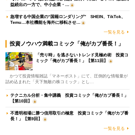
益続出の一方で、中小企業・…
急増する中国企業の“国籍ロンダリング” SHEIN、TikTok、
Temu…本社機能を海外に移転させ…
一覧を見る
投資ノウハウ満載コミック「俺がカブ番長！」
「売り時」を逃さないトレンド見極め術 投資コ
ミック「俺がカブ番長！」【第11回】
かつて投資情報雑誌「マネーポスト」にて、圧倒的な情報量が
詰め込まれた「天下無敵の株コミック」とし…
テクニカル分析・集中講義 投資コミック「俺がカブ番長！」
【第10回】
不透明相場に勝つ信用取引の極意 投資コミック「俺がカブ番
長！」【第9回】
一覧を見る