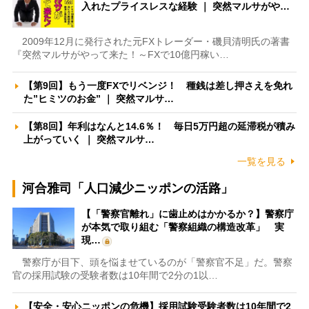
入れたプライスレスな経験 ｜ 突然マルサがや…
2009年12月に発行された元FXトレーダー・磯貝清明氏の著書
『突然マルサがやって来た！～FXで10億円稼い…
【第9回】もう一度FXでリベンジ！ 種銭は差し押さえを免れ
た”ヒミツのお金” ｜ 突然マルサ…
【第8回】年利はなんと14.6％！ 毎日5万円超の延滞税が積み
上がっていく ｜ 突然マルサ…
一覧を見る
河合雅司「人口減少ニッポンの活路」
【「警察官離れ」に歯止めはかかるか？】警察庁
が本気で取り組む「警察組織の構造改革」 実
現…
警察庁が目下、頭を悩ませているのが「警察官不足」だ。警察
官の採用試験の受験者数は10年間で2分の1以…
【安全・安心ニッポンの危機】採用試験受験者数は10年間で2