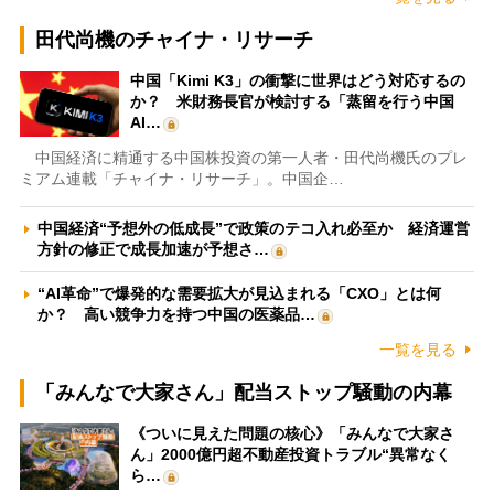
田代尚機のチャイナ・リサーチ
中国「Kimi K3」の衝撃に世界はどう対応するの
か？ 米財務長官が検討する「蒸留を行う中国
AI…
中国経済に精通する中国株投資の第一人者・田代尚機氏のプレ
ミアム連載「チャイナ・リサーチ」。中国企…
中国経済“予想外の低成長”で政策のテコ入れ必至か 経済運営
方針の修正で成長加速が予想さ…
“AI革命”で爆発的な需要拡大が見込まれる「CXO」とは何
か？ 高い競争力を持つ中国の医薬品…
一覧を見る
「みんなで大家さん」配当ストップ騒動の内幕
《ついに見えた問題の核心》「みんなで大家さ
ん」2000億円超不動産投資トラブル“異常なく
ら…