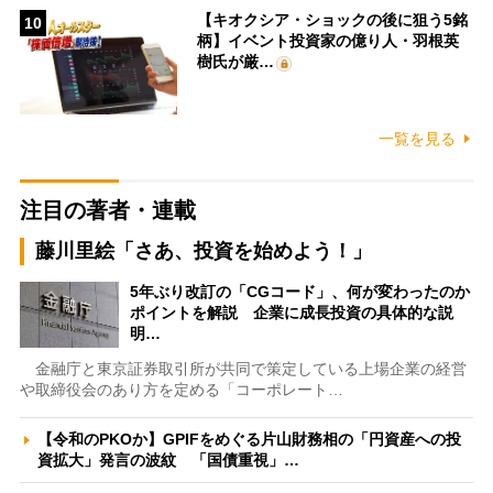
【キオクシア・ショックの後に狙う5銘
10
柄】イベント投資家の億り人・羽根英
樹氏が厳…
一覧を見る
注目の著者・連載
藤川里絵「さあ、投資を始めよう！」
5年ぶり改訂の「CGコード」、何が変わったのか
ポイントを解説 企業に成長投資の具体的な説
明…
金融庁と東京証券取引所が共同で策定している上場企業の経営
や取締役会のあり方を定める「コーポレート…
【令和のPKOか】GPIFをめぐる片山財務相の「円資産への投
資拡大」発言の波紋 「国債重視」…