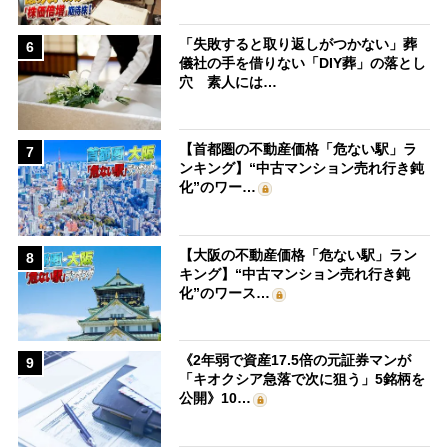
「失敗すると取り返しがつかない」葬
6
儀社の手を借りない「DIY葬」の落とし
穴 素人には…
【首都圏の不動産価格「危ない駅」ラ
7
ンキング】“中古マンション売れ行き鈍
化”のワー…
【大阪の不動産価格「危ない駅」ラン
8
キング】“中古マンション売れ行き鈍
化”のワース…
《2年弱で資産17.5倍の元証券マンが
9
「キオクシア急落で次に狙う」5銘柄を
公開》10…