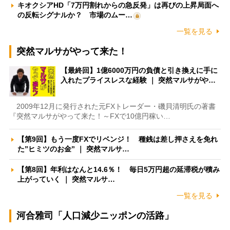
キオクシアHD「7万円割れからの急反発」は再びの上昇局面へ
の反転シグナルか？ 市場のムー…
一覧を見る
突然マルサがやって来た！
【最終回】1億6000万円の負債と引き換えに手に
入れたプライスレスな経験 ｜ 突然マルサがや…
2009年12月に発行された元FXトレーダー・磯貝清明氏の著書
『突然マルサがやって来た！～FXで10億円稼い…
【第9回】もう一度FXでリベンジ！ 種銭は差し押さえを免れ
た”ヒミツのお金” ｜ 突然マルサ…
【第8回】年利はなんと14.6％！ 毎日5万円超の延滞税が積み
上がっていく ｜ 突然マルサ…
一覧を見る
河合雅司「人口減少ニッポンの活路」