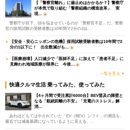
【「警察官離れ」に歯止めはかかるか？】警察庁
が本気で取り組む「警察組織の構造改革」 実
現…
警察庁が目下、頭を悩ませているのが「警察官不足」だ。警察
官の採用試験の受験者数は10年間で2分の1以…
【安全・安心ニッポンの危機】採用試験受験者数は10年間で2
分の1以下に！ 出生数減がも…
【医療崩壊】人口減少で「医師不足」に加えて「患者不足」に
見舞われ地域医療が限界に 今後…
一覧を見る
快適クルマ生活 乗ってみた、使ってみた
【4ヶ月間で受注累計6000台】BEV普及の障壁と
なる「航続距離の不安」「充電のストレス」解
消…
あれほどもてはやされていた「EV（BEV）シフト」の潮流も、
最近では減速基調になっているように見える。…