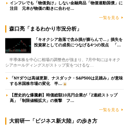
インフレでも「物価負け」しない金融商品「物価連動国債」に
注目 元本が物価の動きに合わせ…
一覧を見る
森口亮「まるわかり市況分析」
「キオクシア急落で含み損が膨らんで…」損失を
投資家としての成長につなげる4つの視点 「…
半導体株を中心に相場の調整色が強まり、7月中旬にはキオク
シアホールディングスがストップ安をつけるな…
「NYダウは高値更新、ナスダック・S&P500は足踏み」が意味
する米国株市場の変化 半…
【歴史的な爆騰劇】時価総額10兆円企業が「2連続ストップ
高」「制限値幅拡大」の衝撃 フ…
一覧を見る
大前研一「ビジネス新大陸」の歩き方