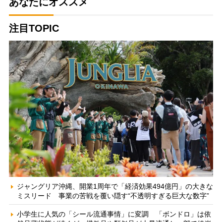
あなたにオススメ
注目TOPIC
ジャングリア沖縄、開業1周年で「経済効果494億円」の大きな
ミスリード 事業の苦戦を覆い隠す“不透明すぎる巨大な数字”
小学生に人気の「シール流通事情」に変調 「ボンドロ」は依