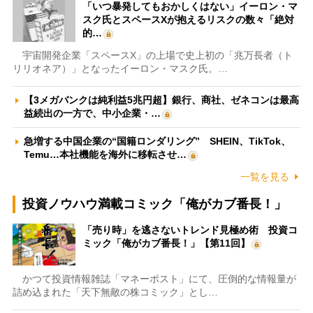
「いつ暴発してもおかしくはない」イーロン・マ
スク氏とスペースXが抱えるリスクの数々「絶対
的…
宇宙開発企業「スペースX」の上場で史上初の「兆万長者（ト
リリオネア）」となったイーロン・マスク氏。…
【3メガバンクは純利益5兆円超】銀行、商社、ゼネコンは最高
益続出の一方で、中小企業・…
急増する中国企業の“国籍ロンダリング” SHEIN、TikTok、
Temu…本社機能を海外に移転させ…
一覧を見る
投資ノウハウ満載コミック「俺がカブ番長！」
「売り時」を逃さないトレンド見極め術 投資コ
ミック「俺がカブ番長！」【第11回】
かつて投資情報雑誌「マネーポスト」にて、圧倒的な情報量が
詰め込まれた「天下無敵の株コミック」とし…