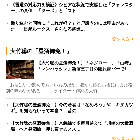
《雪道の対応力を検証》シビアな状況で実感した「フォレスタ
ー」の真価 「ターボ」と「スト…
乗り込むと同時に「これが軽？」と戸惑うのには理由があっ
た 「日産ルークス」さらなる躍進…
一覧を見る
大竹聡の「昼酒御免！」
【大竹聡の昼酒御免！】「ネグローニ」「山崎」
「マンハッタン」新宿三丁目の隠れ家バーで1…
お酒はいつ飲んでもいいものだが、昼から飲むお酒にはまた格
別の味わいがある――。ライター・作家の大竹…
【大竹聡の昼酒御免！】今の若者は「なめろう」や「キヌカツ
ギ」を知らないって本当？ 昔の…
【大竹聡の昼酒御免！】京急線で多摩川越えて「川崎の大衆酒
場」へと昼酒旅 押し寄せるノス…
一覧を見る