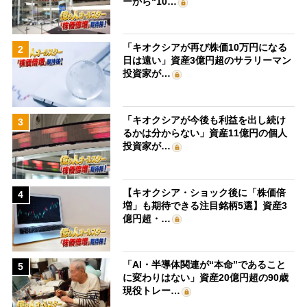
ーから“10…
「キオクシアが再び株価10万円になる
2
日は遠い」資産3億円超のサラリーマン
投資家が…
「キオクシアが今後も利益を出し続け
3
るかは分からない」資産11億円の個人
投資家が…
【キオクシア・ショック後に「株価倍
4
増」も期待できる注目銘柄5選】資産3
億円超・…
「AI・半導体関連が“本命”であること
5
に変わりはない」資産20億円超の90歳
現役トレー…