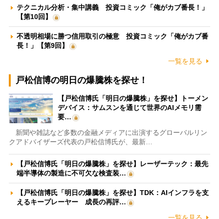
テクニカル分析・集中講義 投資コミック「俺がカブ番長！」
【第10回】
不透明相場に勝つ信用取引の極意 投資コミック「俺がカブ番
長！」【第9回】
一覧を見る
戸松信博の明日の爆騰株を探せ！
【戸松信博氏「明日の爆騰株」を探せ】トーメン
デバイス：サムスンを通じて世界のAIメモリ需
要…
新聞や雑誌など多数の金融メディアに出演するグローバルリン
クアドバイザーズ代表の戸松信博氏が、最新…
【戸松信博氏「明日の爆騰株」を探せ】レーザーテック：最先
端半導体の製造に不可欠な検査装…
【戸松信博氏「明日の爆騰株」を探せ】TDK：AIインフラを支
えるキープレーヤー 成長の再評…
一覧を見る