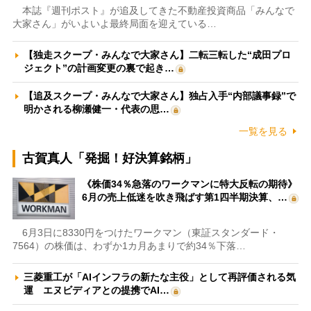
本誌『週刊ポスト』が追及してきた不動産投資商品「みんなで
大家さん」がいよいよ最終局面を迎えている…
【独走スクープ・みんなで大家さん】二転三転した“成田プロ
ジェクト”の計画変更の裏で起き…
【追及スクープ・みんなで大家さん】独占入手“内部議事録”で
明かされる柳瀬健一・代表の思…
一覧を見る
古賀真人「発掘！好決算銘柄」
《株価34％急落のワークマンに特大反転の期待》
6月の売上低迷を吹き飛ばす第1四半期決算、…
6月3日に8330円をつけたワークマン（東証スタンダード・
7564）の株価は、わずか1カ月あまりで約34％下落…
三菱重工が「AIインフラの新たな主役」として再評価される気
運 エヌビディアとの提携でAI…