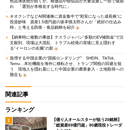
然品薄状態が続くが、模倣品や類似品が大量流通し一部で値崩
れ 「選別が本格化する時代に」
キオクシアなどAI関連株に資金集中で“割安になった成長株”に
投資妙味 資産1.5億円超の坂本慎太郎さんが「絶好の仕込み
時」と考える防衛・食品銘柄を紹介
【納車時に複数の事故】テスラジャパン“多額のEV補助金”で注
文殺到、現場は大混乱 トラブル続発の背後に見え隠れす
る“イーロンの右腕”の影
急増する中国企業の“国籍ロンダリング” SHEIN、TikTok、
Temu…本社機能を海外に移転させ、トランプ関税の回避を狙
う 現地人を隠れ蓑にした中国企業の農業参入・土地取得への
懸念も
関連記事
ランキング
【億り人オールスターが狙う20銘柄】
1
「総資産69億円超」90歳現役トレーダ