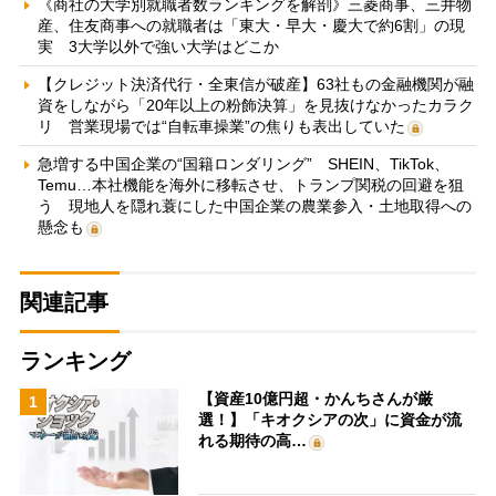
《商社の大学別就職者数ランキングを解剖》三菱商事、三井物
産、住友商事への就職者は「東大・早大・慶大で約6割」の現
実 3大学以外で強い大学はどこか
【クレジット決済代行・全東信が破産】63社もの金融機関が融
資をしながら「20年以上の粉飾決算」を見抜けなかったカラク
リ 営業現場では“自転車操業”の焦りも表出していた
急増する中国企業の“国籍ロンダリング” SHEIN、TikTok、
Temu…本社機能を海外に移転させ、トランプ関税の回避を狙
う 現地人を隠れ蓑にした中国企業の農業参入・土地取得への
懸念も
関連記事
ランキング
【資産10億円超・かんちさんが厳
1
選！】「キオクシアの次」に資金が流
れる期待の高…