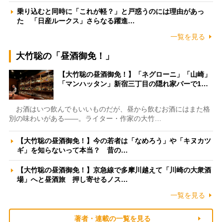
乗り込むと同時に「これが軽？」と戸惑うのには理由があっ
た 「日産ルークス」さらなる躍進…
一覧を見る
大竹聡の「昼酒御免！」
【大竹聡の昼酒御免！】「ネグローニ」「山崎」
「マンハッタン」新宿三丁目の隠れ家バーで1…
お酒はいつ飲んでもいいものだが、昼から飲むお酒にはまた格
別の味わいがある――。ライター・作家の大竹…
【大竹聡の昼酒御免！】今の若者は「なめろう」や「キヌカツ
ギ」を知らないって本当？ 昔の…
【大竹聡の昼酒御免！】京急線で多摩川越えて「川崎の大衆酒
場」へと昼酒旅 押し寄せるノス…
一覧を見る
著者・連載の一覧を見る