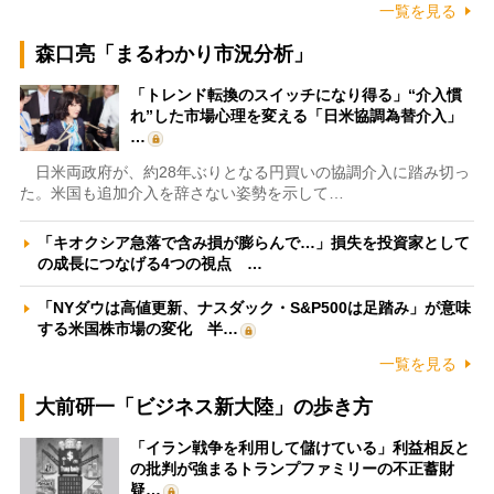
一覧を見る
森口亮「まるわかり市況分析」
「トレンド転換のスイッチになり得る」“介入慣
れ”した市場心理を変える「日米協調為替介入」
…
日米両政府が、約28年ぶりとなる円買いの協調介入に踏み切っ
た。米国も追加介入を辞さない姿勢を示して…
「キオクシア急落で含み損が膨らんで…」損失を投資家として
の成長につなげる4つの視点 …
「NYダウは高値更新、ナスダック・S&P500は足踏み」が意味
する米国株市場の変化 半…
一覧を見る
大前研一「ビジネス新大陸」の歩き方
「イラン戦争を利用して儲けている」利益相反と
の批判が強まるトランプファミリーの不正蓄財
疑…