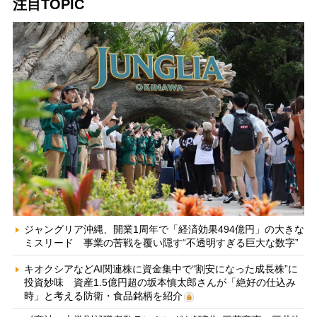
注目TOPIC
ジャングリア沖縄、開業1周年で「経済効果494億円」の大きな
ミスリード 事業の苦戦を覆い隠す“不透明すぎる巨大な数字”
キオクシアなどAI関連株に資金集中で“割安になった成長株”に
投資妙味 資産1.5億円超の坂本慎太郎さんが「絶好の仕込み
時」と考える防衛・食品銘柄を紹介