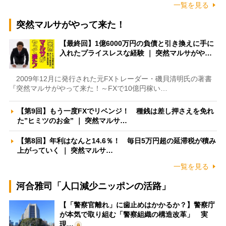
一覧を見る
突然マルサがやって来た！
【最終回】1億6000万円の負債と引き換えに手に
入れたプライスレスな経験 ｜ 突然マルサがや…
2009年12月に発行された元FXトレーダー・磯貝清明氏の著書
『突然マルサがやって来た！～FXで10億円稼い…
【第9回】もう一度FXでリベンジ！ 種銭は差し押さえを免れ
た”ヒミツのお金” ｜ 突然マルサ…
【第8回】年利はなんと14.6％！ 毎日5万円超の延滞税が積み
上がっていく ｜ 突然マルサ…
一覧を見る
河合雅司「人口減少ニッポンの活路」
【「警察官離れ」に歯止めはかかるか？】警察庁
が本気で取り組む「警察組織の構造改革」 実
現…