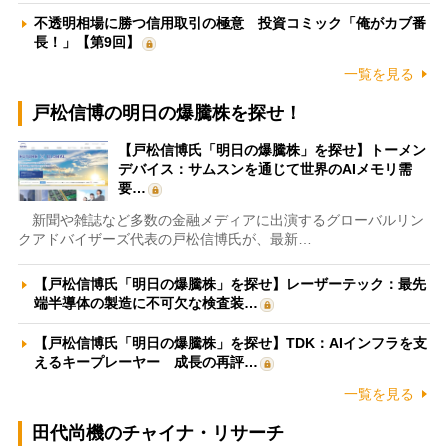
不透明相場に勝つ信用取引の極意 投資コミック「俺がカブ番
長！」【第9回】
一覧を見る
戸松信博の明日の爆騰株を探せ！
【戸松信博氏「明日の爆騰株」を探せ】トーメン
デバイス：サムスンを通じて世界のAIメモリ需
要…
新聞や雑誌など多数の金融メディアに出演するグローバルリン
クアドバイザーズ代表の戸松信博氏が、最新…
【戸松信博氏「明日の爆騰株」を探せ】レーザーテック：最先
端半導体の製造に不可欠な検査装…
【戸松信博氏「明日の爆騰株」を探せ】TDK：AIインフラを支
えるキープレーヤー 成長の再評…
一覧を見る
田代尚機のチャイナ・リサーチ