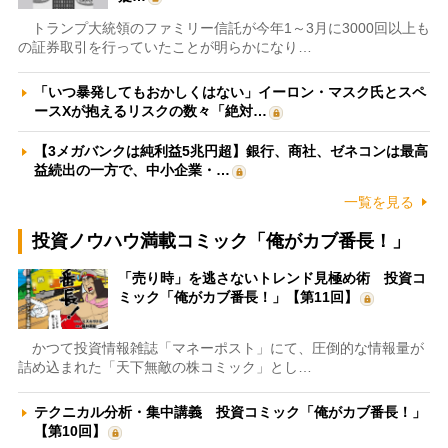
トランプ大統領のファミリー信託が今年1～3月に3000回以上も
の証券取引を行っていたことが明らかになり…
「いつ暴発してもおかしくはない」イーロン・マスク氏とスペ
ースXが抱えるリスクの数々「絶対…
【3メガバンクは純利益5兆円超】銀行、商社、ゼネコンは最高
益続出の一方で、中小企業・…
一覧を見る
投資ノウハウ満載コミック「俺がカブ番長！」
「売り時」を逃さないトレンド見極め術 投資コ
ミック「俺がカブ番長！」【第11回】
かつて投資情報雑誌「マネーポスト」にて、圧倒的な情報量が
詰め込まれた「天下無敵の株コミック」とし…
テクニカル分析・集中講義 投資コミック「俺がカブ番長！」
【第10回】