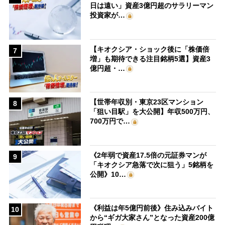
日は遠い」資産3億円超のサラリーマン
投資家が…
【キオクシア・ショック後に「株価倍
7
増」も期待できる注目銘柄5選】資産3
億円超・…
【世帯年収別・東京23区マンション
8
「狙い目駅」を大公開】年収500万円、
700万円で…
《2年弱で資産17.5倍の元証券マンが
9
「キオクシア急落で次に狙う」5銘柄を
公開》10…
《利益は年5億円前後》住み込みバイト
10
から“ギガ大家さん”となった資産200億