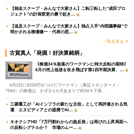
【独走スクープ・みんなで大家さん】二転三転した“成田プロ
ジェクト”の計画変更の裏で起き…
【追及スクープ・みんなで大家さん】独占入手“内部議事録”で
明かされる柳瀬健一・代表の思…
一覧を見る
古賀真人「発掘！好決算銘柄」
《株価34％急落のワークマンに特大反転の期待》
6月の売上低迷を吹き飛ばす第1四半期決算、…
6月3日に8330円をつけたワークマン（東証スタンダード・
7564）の株価は、わずか1カ月あまりで約34％下落…
三菱重工が「AIインフラの新たな主役」として再評価される気
運 エヌビディアとの提携でAI…
キオクシアHD「7万円割れからの急反発」は再びの上昇局面へ
の反転シグナルか？ 市場のムー…