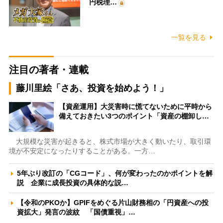
円税理…
一覧を見る
注目の著者・連載
藤川里絵「さあ、投資を始めよう！」
【資産運用】大災害時に慌てないために平時から
備えておきたい3つのポイント「資産の棚卸し…
大規模な災害が起きると、株式市場が大きく動いたり、取引環
境が不安定になったりすることがある。一方…
5年ぶり改訂の「CGコード」、何が変わったのかポイントを解
説 企業に成長投資の具体的な説…
【令和のPKOか】GPIFをめぐる片山財務相の「円資産への投
資拡大」発言の波紋 「国債重視」…