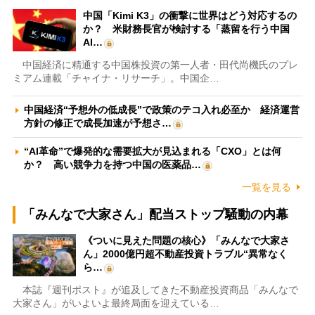
中国「Kimi K3」の衝撃に世界はどう対応するの
か？ 米財務長官が検討する「蒸留を行う中国
AI…
中国経済に精通する中国株投資の第一人者・田代尚機氏のプレ
ミアム連載「チャイナ・リサーチ」。中国企…
中国経済“予想外の低成長”で政策のテコ入れ必至か 経済運営
方針の修正で成長加速が予想さ…
“AI革命”で爆発的な需要拡大が見込まれる「CXO」とは何
か？ 高い競争力を持つ中国の医薬品…
一覧を見る
「みんなで大家さん」配当ストップ騒動の内幕
《ついに見えた問題の核心》「みんなで大家さ
ん」2000億円超不動産投資トラブル“異常なく
ら…
本誌『週刊ポスト』が追及してきた不動産投資商品「みんなで
大家さん」がいよいよ最終局面を迎えている…