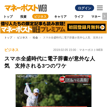
ログイン
トップ
投資
ビジネス
キャリア
ライフ
マネー
トップ
ビジネス
社会
スマホ全盛時代に電子辞書が意外な人気 支持される
ビジネス
2019.02.05 15:00
マネーポストWEB
スマホ全盛時代に電子辞書が意外な人
気 支持される3つのワケ
もっと見る
arrow_forward_ios