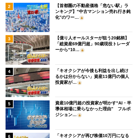
【首都圏の不動産価格「危ない駅」ラ
2
ンキング】“中古マンション売れ行き鈍
化”のワー…
【億り人オールスターが狙う20銘柄】
3
「総資産69億円超」90歳現役トレーダ
ーから“10…
「キオクシアが今後も利益を出し続け
4
るかは分からない」資産11億円の個人
投資家が…
資産10億円超の投資家が明かす“AI・半
5
導体相場に乗らなかった理由” フルポ
ジション…
「キオクシアが再び株価10万円になる
6