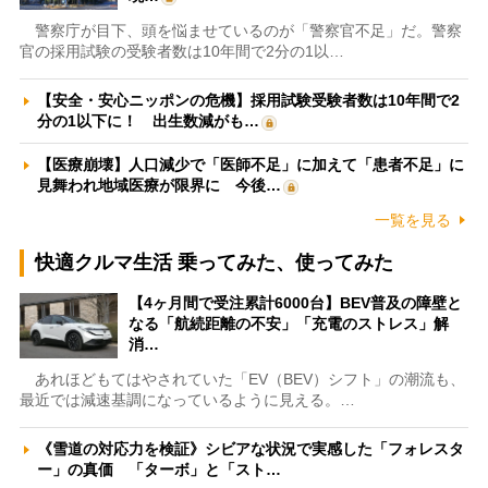
警察庁が目下、頭を悩ませているのが「警察官不足」だ。警察
官の採用試験の受験者数は10年間で2分の1以…
【安全・安心ニッポンの危機】採用試験受験者数は10年間で2
分の1以下に！ 出生数減がも…
【医療崩壊】人口減少で「医師不足」に加えて「患者不足」に
見舞われ地域医療が限界に 今後…
一覧を見る
快適クルマ生活 乗ってみた、使ってみた
【4ヶ月間で受注累計6000台】BEV普及の障壁と
なる「航続距離の不安」「充電のストレス」解
消…
あれほどもてはやされていた「EV（BEV）シフト」の潮流も、
最近では減速基調になっているように見える。…
《雪道の対応力を検証》シビアな状況で実感した「フォレスタ
ー」の真価 「ターボ」と「スト…