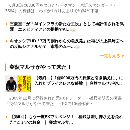
6月3日に8330円をつけたワークマン（東証スタンダード・
7564）の株価は、わずか1カ月あまりで約34％下落…
三菱重工が「AIインフラの新たな主役」として再評価される気
運 エヌビディアとの提携でAI…
キオクシアHD「7万円割れからの急反発」は再びの上昇局面へ
の反転シグナルか？ 市場のムー…
一覧を見る
突然マルサがやって来た！
【最終回】1億6000万円の負債と引き換えに手に
入れたプライスレスな経験 ｜ 突然マルサがや…
2009年12月に発行された元FXトレーダー・磯貝清明氏の著書
『突然マルサがやって来た！～FXで10億円稼い…
【第9回】もう一度FXでリベンジ！ 種銭は差し押さえを免れ
た”ヒミツのお金” ｜ 突然マルサ…