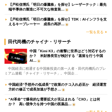
【戸松信博氏「明日の爆騰株」を探せ】レーザーテック：最先
端半導体の製造に不可欠な検査装…
【戸松信博氏「明日の爆騰株」を探せ】TDK：AIインフラを支
えるキープレーヤー 成長の再評…
一覧を見る
田代尚機のチャイナ・リサーチ
中国「Kimi K3」の衝撃に世界はどう対応するの
か？ 米財務長官が検討する「蒸留を行う中国
AI…
中国経済に精通する中国株投資の第一人者・田代尚機氏のプレ
ミアム連載「チャイナ・リサーチ」。中国企…
中国経済“予想外の低成長”で政策のテコ入れ必至か 経済運営
方針の修正で成長加速が予想さ…
“AI革命”で爆発的な需要拡大が見込まれる「CXO」とは何
か？ 高い競争力を持つ中国の医薬品…