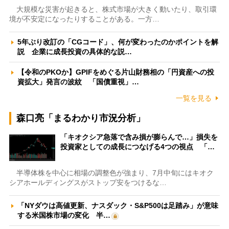
大規模な災害が起きると、株式市場が大きく動いたり、取引環
境が不安定になったりすることがある。一方…
5年ぶり改訂の「CGコード」、何が変わったのかポイントを解
説 企業に成長投資の具体的な説…
【令和のPKOか】GPIFをめぐる片山財務相の「円資産への投
資拡大」発言の波紋 「国債重視」…
一覧を見る
森口亮「まるわかり市況分析」
「キオクシア急落で含み損が膨らんで…」損失を
投資家としての成長につなげる4つの視点 「…
半導体株を中心に相場の調整色が強まり、7月中旬にはキオク
シアホールディングスがストップ安をつけるな…
「NYダウは高値更新、ナスダック・S&P500は足踏み」が意味
する米国株市場の変化 半…