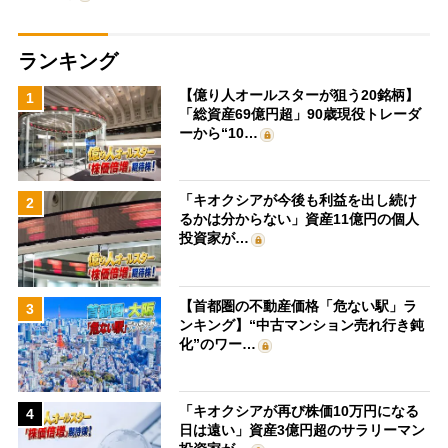
ランキング
【億り人オールスターが狙う20銘柄】
1
「総資産69億円超」90歳現役トレーダ
ーから“10…
「キオクシアが今後も利益を出し続け
2
るかは分からない」資産11億円の個人
投資家が…
【首都圏の不動産価格「危ない駅」ラ
3
ンキング】“中古マンション売れ行き鈍
化”のワー…
「キオクシアが再び株価10万円になる
4
日は遠い」資産3億円超のサラリーマン