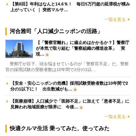
【第8回】年利はなんと14.6％！ 毎日5万円超の延滞税が積み
上がっていく ｜ 突然マルサ…
一覧を見る
河合雅司「人口減少ニッポンの活路」
【「警察官離れ」に歯止めはかかるか？】警察庁
が本気で取り組む「警察組織の構造改革」 実
現…
警察庁が目下、頭を悩ませているのが「警察官不足」だ。警察
官の採用試験の受験者数は10年間で2分の1以…
【安全・安心ニッポンの危機】採用試験受験者数は10年間で2
分の1以下に！ 出生数減がも…
【医療崩壊】人口減少で「医師不足」に加えて「患者不足」に
見舞われ地域医療が限界に 今後…
一覧を見る
快適クルマ生活 乗ってみた、使ってみた