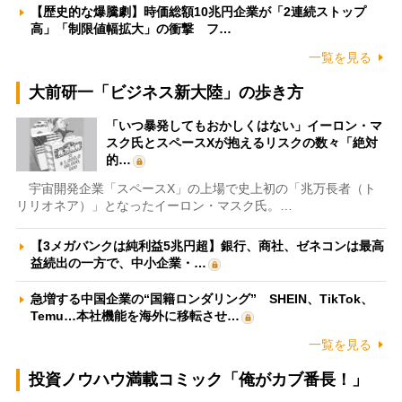
【歴史的な爆騰劇】時価総額10兆円企業が「2連続ストップ
高」「制限値幅拡大」の衝撃 フ…
一覧を見る
大前研一「ビジネス新大陸」の歩き方
「いつ暴発してもおかしくはない」イーロン・マ
スク氏とスペースXが抱えるリスクの数々「絶対
的…
宇宙開発企業「スペースX」の上場で史上初の「兆万長者（ト
リリオネア）」となったイーロン・マスク氏。…
【3メガバンクは純利益5兆円超】銀行、商社、ゼネコンは最高
益続出の一方で、中小企業・…
急増する中国企業の“国籍ロンダリング” SHEIN、TikTok、
Temu…本社機能を海外に移転させ…
一覧を見る
投資ノウハウ満載コミック「俺がカブ番長！」