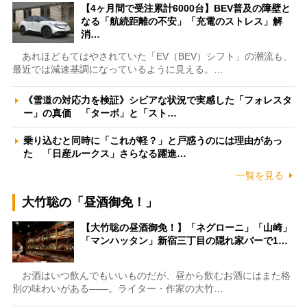
【4ヶ月間で受注累計6000台】BEV普及の障壁と
なる「航続距離の不安」「充電のストレス」解
消…
あれほどもてはやされていた「EV（BEV）シフト」の潮流も、
最近では減速基調になっているように見える。…
《雪道の対応力を検証》シビアな状況で実感した「フォレスタ
ー」の真価 「ターボ」と「スト…
乗り込むと同時に「これが軽？」と戸惑うのには理由があっ
た 「日産ルークス」さらなる躍進…
一覧を見る
大竹聡の「昼酒御免！」
【大竹聡の昼酒御免！】「ネグローニ」「山崎」
「マンハッタン」新宿三丁目の隠れ家バーで1…
お酒はいつ飲んでもいいものだが、昼から飲むお酒にはまた格
別の味わいがある――。ライター・作家の大竹…