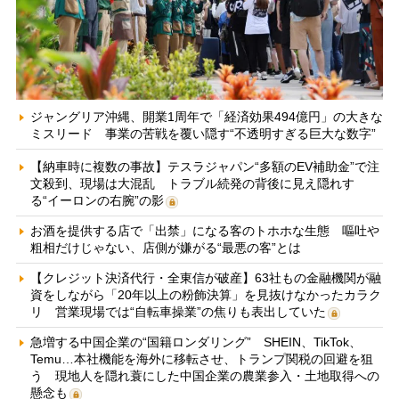
ジャングリア沖縄、開業1周年で「経済効果494億円」の大きな
ミスリード 事業の苦戦を覆い隠す“不透明すぎる巨大な数字”
【納車時に複数の事故】テスラジャパン“多額のEV補助金”で注
文殺到、現場は大混乱 トラブル続発の背後に見え隠れす
る“イーロンの右腕”の影
お酒を提供する店で「出禁」になる客のトホホな生態 嘔吐や
粗相だけじゃない、店側が嫌がる“最悪の客”とは
【クレジット決済代行・全東信が破産】63社もの金融機関が融
資をしながら「20年以上の粉飾決算」を見抜けなかったカラク
リ 営業現場では“自転車操業”の焦りも表出していた
急増する中国企業の“国籍ロンダリング” SHEIN、TikTok、
Temu…本社機能を海外に移転させ、トランプ関税の回避を狙
う 現地人を隠れ蓑にした中国企業の農業参入・土地取得への
懸念も