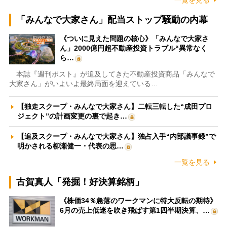
一覧を見る
「みんなで大家さん」配当ストップ騒動の内幕
《ついに見えた問題の核心》「みんなで大家さ
ん」2000億円超不動産投資トラブル“異常なく
ら…
本誌『週刊ポスト』が追及してきた不動産投資商品「みんなで
大家さん」がいよいよ最終局面を迎えている…
【独走スクープ・みんなで大家さん】二転三転した“成田プロ
ジェクト”の計画変更の裏で起き…
【追及スクープ・みんなで大家さん】独占入手“内部議事録”で
明かされる柳瀬健一・代表の思…
一覧を見る
古賀真人「発掘！好決算銘柄」
《株価34％急落のワークマンに特大反転の期待》
6月の売上低迷を吹き飛ばす第1四半期決算、…