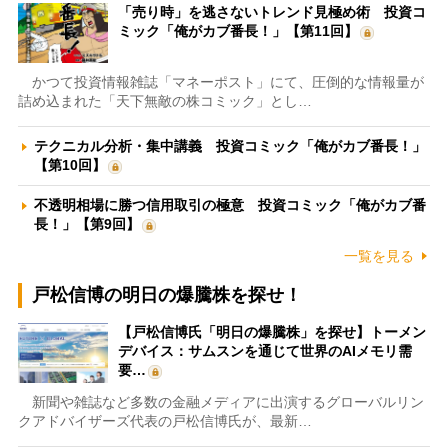
「売り時」を逃さないトレンド見極め術 投資コ
ミック「俺がカブ番長！」【第11回】
かつて投資情報雑誌「マネーポスト」にて、圧倒的な情報量が
詰め込まれた「天下無敵の株コミック」とし…
テクニカル分析・集中講義 投資コミック「俺がカブ番長！」
【第10回】
不透明相場に勝つ信用取引の極意 投資コミック「俺がカブ番
長！」【第9回】
一覧を見る
戸松信博の明日の爆騰株を探せ！
【戸松信博氏「明日の爆騰株」を探せ】トーメン
デバイス：サムスンを通じて世界のAIメモリ需
要…
新聞や雑誌など多数の金融メディアに出演するグローバルリン
クアドバイザーズ代表の戸松信博氏が、最新…