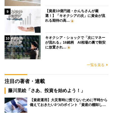
【資産10億円超・かんちさんが厳
9
選！】「キオクシアの次」に資金が流
れる期待の高…
キオクシア・ショックで「次にマネー
10
が流れる」16銘柄 AI相場の裏で割安
に放置され…
一覧を見る
注目の著者・連載
藤川里絵「さあ、投資を始めよう！」
【資産運用】大災害時に慌てないために平時から
備えておきたい3つのポイント「資産の棚卸し…