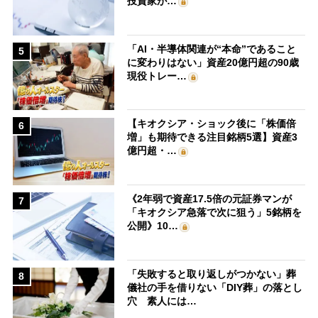
投資家が…
「AI・半導体関連が“本命”であること
5
に変わりはない」資産20億円超の90歳
現役トレー…
【キオクシア・ショック後に「株価倍
6
増」も期待できる注目銘柄5選】資産3
億円超・…
《2年弱で資産17.5倍の元証券マンが
7
「キオクシア急落で次に狙う」5銘柄を
公開》10…
「失敗すると取り返しがつかない」葬
8
儀社の手を借りない「DIY葬」の落とし
穴 素人には…