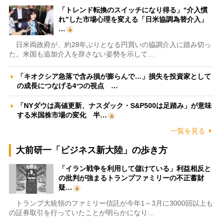
「トレンド転換のスイッチになり得る」“介入慣
れ”した市場心理を変える「日米協調為替介入」
…
日米両政府が、約28年ぶりとなる円買いの協調介入に踏み切っ
た。米国も追加介入を辞さない姿勢を示して…
「キオクシア急落で含み損が膨らんで…」損失を投資家として
の成長につなげる4つの視点 …
「NYダウは高値更新、ナスダック・S&P500は足踏み」が意味
する米国株市場の変化 半…
一覧を見る
大前研一「ビジネス新大陸」の歩き方
「イラン戦争を利用して儲けている」利益相反と
の批判が強まるトランプファミリーの不正蓄財
疑…
トランプ大統領のファミリー信託が今年1～3月に3000回以上も
の証券取引を行っていたことが明らかになり…