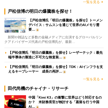
一覧を見る
戸松信博の明日の爆騰株を探せ！
【戸松信博氏「明日の爆騰株」を探せ】トーメン
デバイス：サムスンを通じて世界のAIメモリ需
要…
新聞や雑誌など多数の金融メディアに出演するグローバルリン
クアドバイザーズ代表の戸松信博氏が、最新…
【戸松信博氏「明日の爆騰株」を探せ】レーザーテック：最先
端半導体の製造に不可欠な検査装…
【戸松信博氏「明日の爆騰株」を探せ】TDK：AIインフラを支
えるキープレーヤー 成長の再評…
一覧を見る
田代尚機のチャイナ・リサーチ
中国「Kimi K3」の衝撃に世界はどう対応するの
か？ 米財務長官が検討する「蒸留を行う中国
AI…