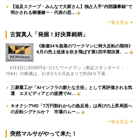
【追及スクープ・みんなで大家さん】独占入手“内部議事録”で
明かされる柳瀬健一・代表の思…
一覧を見る
古賀真人「発掘！好決算銘柄」
《株価34％急落のワークマンに特大反転の期待》
6月の売上低迷を吹き飛ばす第1四半期決算、…
6月3日に8330円をつけたワークマン（東証スタンダード・
7564）の株価は、わずか1カ月あまりで約34％下落…
三菱重工が「AIインフラの新たな主役」として再評価される気
運 エヌビディアとの提携でAI…
キオクシアHD「7万円割れからの急反発」は再びの上昇局面へ
の反転シグナルか？ 市場のムー…
一覧を見る
突然マルサがやって来た！