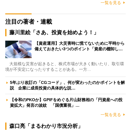
一覧を見る
注目の著者・連載
藤川里絵「さあ、投資を始めよう！」
【資産運用】大災害時に慌てないために平時から
備えておきたい3つのポイント「資産の棚卸し…
大規模な災害が起きると、株式市場が大きく動いたり、取引環
境が不安定になったりすることがある。一方…
5年ぶり改訂の「CGコード」、何が変わったのかポイントを解
説 企業に成長投資の具体的な説…
【令和のPKOか】GPIFをめぐる片山財務相の「円資産への投
資拡大」発言の波紋 「国債重視」…
一覧を見る
森口亮「まるわかり市況分析」