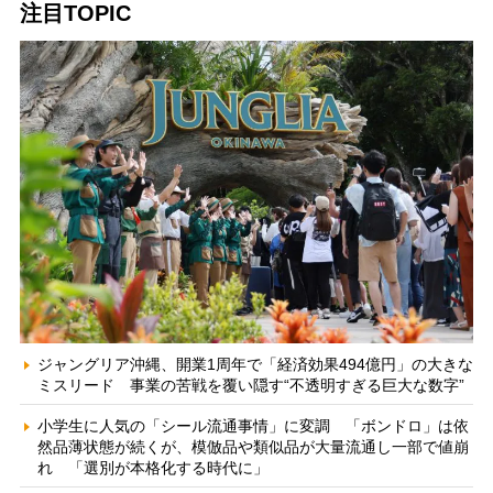
注目TOPIC
ジャングリア沖縄、開業1周年で「経済効果494億円」の大きな
ミスリード 事業の苦戦を覆い隠す“不透明すぎる巨大な数字”
小学生に人気の「シール流通事情」に変調 「ボンドロ」は依
然品薄状態が続くが、模倣品や類似品が大量流通し一部で値崩
れ 「選別が本格化する時代に」