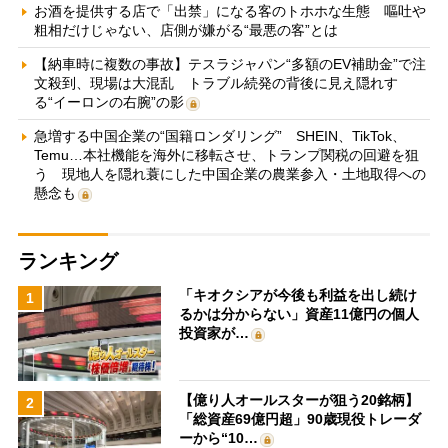
お酒を提供する店で「出禁」になる客のトホホな生態 嘔吐や
粗相だけじゃない、店側が嫌がる“最悪の客”とは
【納車時に複数の事故】テスラジャパン“多額のEV補助金”で注
文殺到、現場は大混乱 トラブル続発の背後に見え隠れす
る“イーロンの右腕”の影
急増する中国企業の“国籍ロンダリング” SHEIN、TikTok、
Temu…本社機能を海外に移転させ、トランプ関税の回避を狙
う 現地人を隠れ蓑にした中国企業の農業参入・土地取得への
懸念も
ランキング
「キオクシアが今後も利益を出し続け
1
るかは分からない」資産11億円の個人
投資家が…
【億り人オールスターが狙う20銘柄】
2
「総資産69億円超」90歳現役トレーダ
ーから“10…