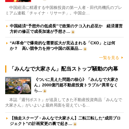
中国経済に精通する中国株投資の第一人者・田代尚機氏のプレ
ミアム連載「チャイナ・リサーチ」。中国企…
中国経済“予想外の低成長”で政策のテコ入れ必至か 経済運営
方針の修正で成長加速が予想さ…
“AI革命”で爆発的な需要拡大が見込まれる「CXO」とは何
か？ 高い競争力を持つ中国の医薬品…
一覧を見る
「みんなで大家さん」配当ストップ騒動の内幕
《ついに見えた問題の核心》「みんなで大家さ
ん」2000億円超不動産投資トラブル“異常なく
ら…
本誌『週刊ポスト』が追及してきた不動産投資商品「みんなで
大家さん」がいよいよ最終局面を迎えている…
【独走スクープ・みんなで大家さん】二転三転した“成田プロ
ジェクト”の計画変更の裏で起き…