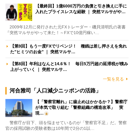
【最終回】1億6000万円の負債と引き換えに手に
入れたプライスレスな経験 ｜ 突然マルサがや…
2009年12月に発行された元FXトレーダー・磯貝清明氏の著書
『突然マルサがやって来た！～FXで10億円稼い…
【第9回】もう一度FXでリベンジ！ 種銭は差し押さえを免れ
た”ヒミツのお金” ｜ 突然マルサ…
【第8回】年利はなんと14.6％！ 毎日5万円超の延滞税が積み
上がっていく ｜ 突然マルサ…
一覧を見る
河合雅司「人口減少ニッポンの活路」
【「警察官離れ」に歯止めはかかるか？】警察庁
が本気で取り組む「警察組織の構造改革」 実
現…
警察庁が目下、頭を悩ませているのが「警察官不足」だ。警察
官の採用試験の受験者数は10年間で2分の1以…