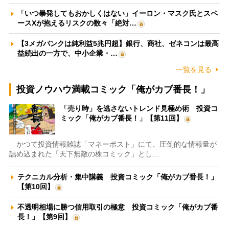
「いつ暴発してもおかしくはない」イーロン・マスク氏とスペ
ースXが抱えるリスクの数々「絶対…
【3メガバンクは純利益5兆円超】銀行、商社、ゼネコンは最高
益続出の一方で、中小企業・…
一覧を見る
投資ノウハウ満載コミック「俺がカブ番長！」
「売り時」を逃さないトレンド見極め術 投資コ
ミック「俺がカブ番長！」【第11回】
かつて投資情報雑誌「マネーポスト」にて、圧倒的な情報量が
詰め込まれた「天下無敵の株コミック」とし…
テクニカル分析・集中講義 投資コミック「俺がカブ番長！」
【第10回】
不透明相場に勝つ信用取引の極意 投資コミック「俺がカブ番
長！」【第9回】