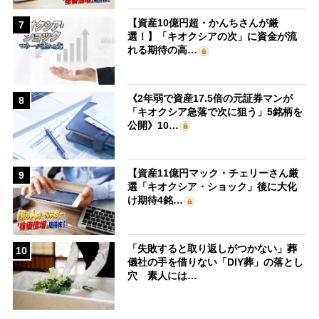
【資産10億円超・かんちさんが厳
7
選！】「キオクシアの次」に資金が流
れる期待の高…
《2年弱で資産17.5倍の元証券マンが
8
「キオクシア急落で次に狙う」5銘柄を
公開》10…
【資産11億円マック・チェリーさん厳
9
選「キオクシア・ショック」後に大化
け期待4銘…
「失敗すると取り返しがつかない」葬
10
儀社の手を借りない「DIY葬」の落とし
穴 素人には…