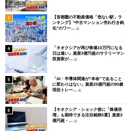
【首都圏の不動産価格「危ない駅」ラ
3
ンキング】“中古マンション売れ行き鈍
化”のワー…
「キオクシアが再び株価10万円になる
4
日は遠い」資産3億円超のサラリーマン
投資家が…
「AI・半導体関連が“本命”であること
5
に変わりはない」資産20億円超の90歳
現役トレー…
【キオクシア・ショック後に「株価倍
6
増」も期待できる注目銘柄5選】資産3
億円超・…