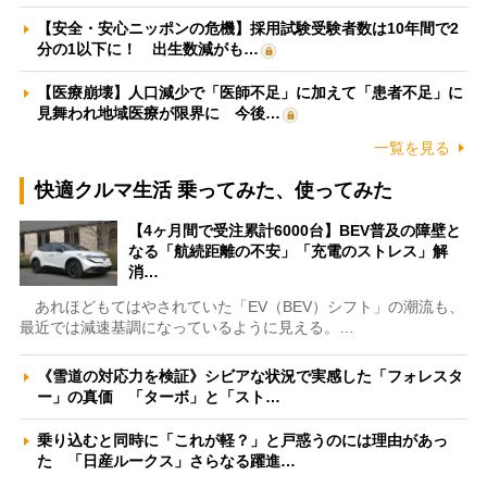
【安全・安心ニッポンの危機】採用試験受験者数は10年間で2
分の1以下に！ 出生数減がも…
【医療崩壊】人口減少で「医師不足」に加えて「患者不足」に
見舞われ地域医療が限界に 今後…
一覧を見る
快適クルマ生活 乗ってみた、使ってみた
【4ヶ月間で受注累計6000台】BEV普及の障壁と
なる「航続距離の不安」「充電のストレス」解
消…
あれほどもてはやされていた「EV（BEV）シフト」の潮流も、
最近では減速基調になっているように見える。…
《雪道の対応力を検証》シビアな状況で実感した「フォレスタ
ー」の真価 「ターボ」と「スト…
乗り込むと同時に「これが軽？」と戸惑うのには理由があっ
た 「日産ルークス」さらなる躍進…