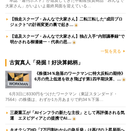
本誌『週刊ポスト』が追及してきた不動産投資商品「みんなで
大家さん」がいよいよ最終局面を迎えている…
【独走スクープ・みんなで大家さん】二転三転した“成田プロ
ジェクト”の計画変更の裏で起き…
【追及スクープ・みんなで大家さん】独占入手“内部議事録”で
明かされる柳瀬健一・代表の思…
一覧を見る
古賀真人「発掘！好決算銘柄」
《株価34％急落のワークマンに特大反転の期待》
6月の売上低迷を吹き飛ばす第1四半期決算、…
6月3日に8330円をつけたワークマン（東証スタンダード・
7564）の株価は、わずか1カ月あまりで約34％下落…
三菱重工が「AIインフラの新たな主役」として再評価される気
運 エヌビディアとの提携でAI…
キオクシアHD「7万円割れからの急反発」は再びの上昇局面へ