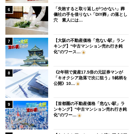
「失敗すると取り返しがつかない」葬
6
儀社の手を借りない「DIY葬」の落とし
穴 素人には…
【大阪の不動産価格「危ない駅」ラン
7
キング】“中古マンション売れ行き鈍
化”のワース…
《2年弱で資産17.5倍の元証券マンが
8
「キオクシア急落で次に狙う」5銘柄を
公開》10…
【首都圏の不動産価格「危ない駅」ラ
9
ンキング】“中古マンション売れ行き鈍
化”のワー…