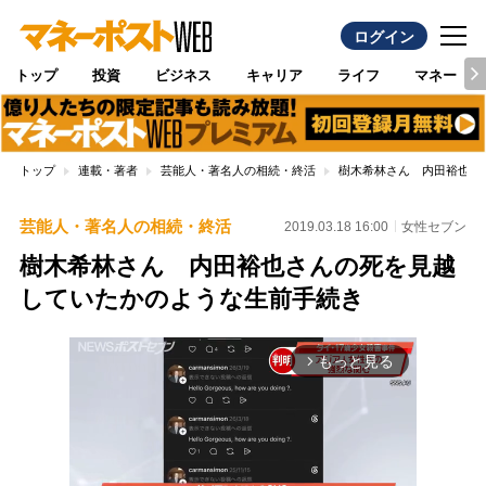
ログイン
トップ
投資
ビジネス
キャリア
ライフ
マネー
トップ
連載・著者
芸能人・著名人の相続・終活
樹木希林さん 内田裕也さ
芸能人・著名人の相続・終活
2019.03.18 16:00
女性セブン
樹木希林さん 内田裕也さんの死を見越
していたかのような生前手続き
もっと見る
arrow_forward_ios