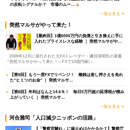
の反転シグナルか？ 市場のムー…
一覧を見る
突然マルサがやって来た！
【最終回】1億6000万円の負債と引き換えに手に
入れたプライスレスな経験 ｜ 突然マルサがや…
2009年12月に発行された元FXトレーダー・磯貝清明氏の著書
『突然マルサがやって来た！～FXで10億円稼い…
【第9回】もう一度FXでリベンジ！ 種銭は差し押さえを免れ
た”ヒミツのお金” ｜ 突然マルサ…
【第8回】年利はなんと14.6％！ 毎日5万円超の延滞税が積み
上がっていく ｜ 突然マルサ…
一覧を見る
河合雅司「人口減少ニッポンの活路」
【「警察官離れ」に歯止めはかかるか？】警察庁