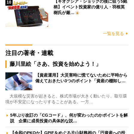
【キオクシア・ショックの後に狙う5銘
10
柄】イベント投資家の億り人・羽根英
樹氏が厳…
一覧を見る
注目の著者・連載
藤川里絵「さあ、投資を始めよう！」
【資産運用】大災害時に慌てないために平時から
備えておきたい3つのポイント「資産の棚卸し…
大規模な災害が起きると、株式市場が大きく動いたり、取引環
境が不安定になったりすることがある。一方…
5年ぶり改訂の「CGコード」、何が変わったのかポイントを解
説 企業に成長投資の具体的な説…
【令和のPKOか】GPIFをめぐる片山財務相の「円資産への投