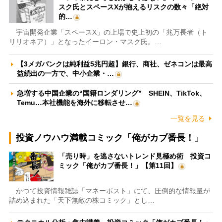
スク氏とスペースXが抱えるリスクの数々「絶対
的…
宇宙開発企業「スペースX」の上場で史上初の「兆万長者（ト
リリオネア）」となったイーロン・マスク氏。…
【3メガバンクは純利益5兆円超】銀行、商社、ゼネコンは最高
益続出の一方で、中小企業・…
急増する中国企業の“国籍ロンダリング” SHEIN、TikTok、
Temu…本社機能を海外に移転させ…
一覧を見る
投資ノウハウ満載コミック「俺がカブ番長！」
「売り時」を逃さないトレンド見極め術 投資コ
ミック「俺がカブ番長！」【第11回】
かつて投資情報雑誌「マネーポスト」にて、圧倒的な情報量が
詰め込まれた「天下無敵の株コミック」とし…