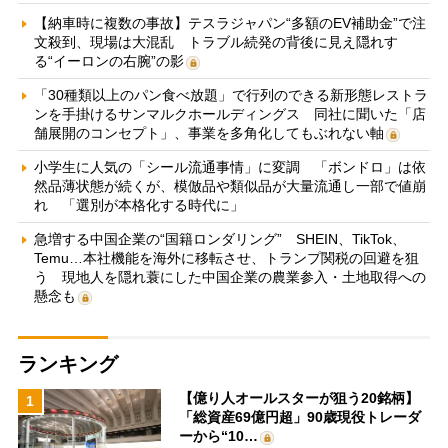
【納車時に複数の事故】テスラジャパン“多額のEV補助金”で注
文殺到、現場は大混乱 トラブル続発の背後に見え隠れす
る“イーロンの右腕”の影
「30種類以上のパン食べ放題」で行列のできる新形態レストラ
ンを手掛けるサンマルクホールディングス 同社に聞いた「店
舗展開のコンセプト」、事業を多角化してもぶれない軸
小学生に人気の「シール流通事情」に変調 「ボンドロ」は依
然品薄状態が続くが、模倣品や類似品が大量流通し一部で値崩
れ 「選別が本格化する時代に」
急増する中国企業の“国籍ロンダリング” SHEIN、TikTok、
Temu…本社機能を海外に移転させ、トランプ関税の回避を狙
う 現地人を隠れ蓑にした中国企業の農業参入・土地取得への
懸念も
ランキング
【億り人オールスターが狙う20銘柄】
1
「総資産69億円超」90歳現役トレーダ
ーから“10…