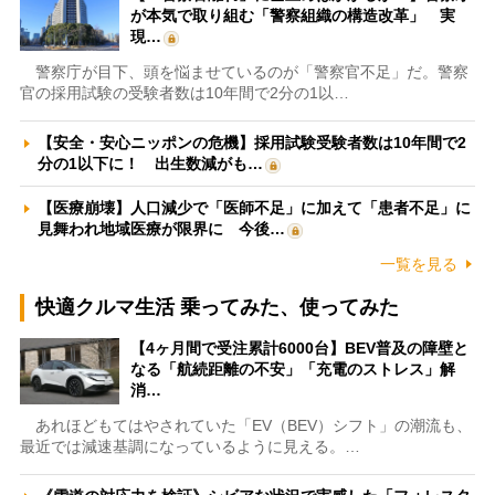
が本気で取り組む「警察組織の構造改革」 実
現…
警察庁が目下、頭を悩ませているのが「警察官不足」だ。警察
官の採用試験の受験者数は10年間で2分の1以…
【安全・安心ニッポンの危機】採用試験受験者数は10年間で2
分の1以下に！ 出生数減がも…
【医療崩壊】人口減少で「医師不足」に加えて「患者不足」に
見舞われ地域医療が限界に 今後…
一覧を見る
快適クルマ生活 乗ってみた、使ってみた
【4ヶ月間で受注累計6000台】BEV普及の障壁と
なる「航続距離の不安」「充電のストレス」解
消…
あれほどもてはやされていた「EV（BEV）シフト」の潮流も、
最近では減速基調になっているように見える。…