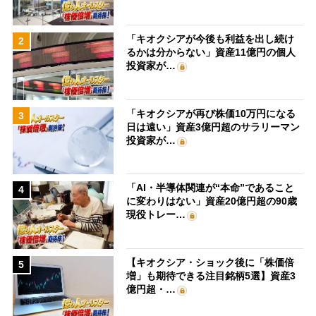
「キオクシアが今後も利益を出し続け
2
るかは分からない」資産11億円の個人
投資家が…
「キオクシアが再び株価10万円になる
3
日は遠い」資産3億円超のサラリーマン
投資家が…
「AI・半導体関連が“本命”であること
4
に変わりはない」資産20億円超の90歳
現役トレー…
【キオクシア・ショック後に「株価倍
5
増」も期待できる注目銘柄5選】資産3
億円超・…