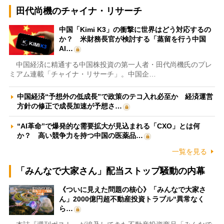
田代尚機のチャイナ・リサーチ
中国「Kimi K3」の衝撃に世界はどう対応するの
か？ 米財務長官が検討する「蒸留を行う中国
AI…
中国経済に精通する中国株投資の第一人者・田代尚機氏のプレ
ミアム連載「チャイナ・リサーチ」。中国企…
中国経済“予想外の低成長”で政策のテコ入れ必至か 経済運営
方針の修正で成長加速が予想さ…
“AI革命”で爆発的な需要拡大が見込まれる「CXO」とは何
か？ 高い競争力を持つ中国の医薬品…
一覧を見る
「みんなで大家さん」配当ストップ騒動の内幕
《ついに見えた問題の核心》「みんなで大家さ
ん」2000億円超不動産投資トラブル“異常なく
ら…