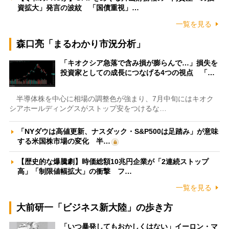
資拡大」発言の波紋 「国債重視」…
一覧を見る
森口亮「まるわかり市況分析」
「キオクシア急落で含み損が膨らんで…」損失を
投資家としての成長につなげる4つの視点 「…
半導体株を中心に相場の調整色が強まり、7月中旬にはキオク
シアホールディングスがストップ安をつけるな…
「NYダウは高値更新、ナスダック・S&P500は足踏み」が意味
する米国株市場の変化 半…
【歴史的な爆騰劇】時価総額10兆円企業が「2連続ストップ
高」「制限値幅拡大」の衝撃 フ…
一覧を見る
大前研一「ビジネス新大陸」の歩き方
「いつ暴発してもおかしくはない」イーロン・マ