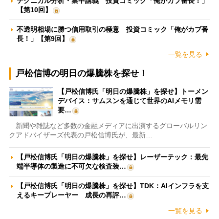
テクニカル分析・集中講義 投資コミック「俺がカブ番長！」
【第10回】
不透明相場に勝つ信用取引の極意 投資コミック「俺がカブ番
長！」【第9回】
一覧を見る
戸松信博の明日の爆騰株を探せ！
【戸松信博氏「明日の爆騰株」を探せ】トーメン
デバイス：サムスンを通じて世界のAIメモリ需
要…
新聞や雑誌など多数の金融メディアに出演するグローバルリン
クアドバイザーズ代表の戸松信博氏が、最新…
【戸松信博氏「明日の爆騰株」を探せ】レーザーテック：最先
端半導体の製造に不可欠な検査装…
【戸松信博氏「明日の爆騰株」を探せ】TDK：AIインフラを支
えるキープレーヤー 成長の再評…
一覧を見る