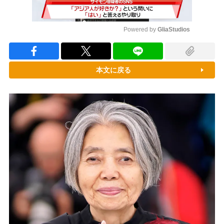
Powered by 
GliaStudios
Mute
本文に戻る