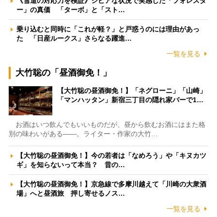
《雪道の対応力を検証》シビアな状況で実感した「フォレスタ
ー」の真価 「ターボ」と「スト…
乗り込むと同時に「これが軽？」と戸惑うのには理由があっ
た 「日産ルークス」さらなる躍進…
一覧を見る
大竹聡の「昼酒御免！」
【大竹聡の昼酒御免！】「ネグローニ」「山崎」
「マンハッタン」新宿三丁目の隠れ家バーで1…
お酒はいつ飲んでもいいものだが、昼から飲むお酒にはまた格
別の味わいがある――。ライター・作家の大竹…
【大竹聡の昼酒御免！】今の若者は「なめろう」や「キヌカツ
ギ」を知らないって本当？ 昔の…
【大竹聡の昼酒御免！】京急線で多摩川越えて「川崎の大衆酒
場」へと昼酒旅 押し寄せるノス…
一覧を見る