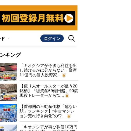
ンド
ログイン
ンキング
「キオクシアが今後も利益を出
し続けるかは分からない」資産
11億円の個人投資家…
【億り人オールスターが狙う20
銘柄】「総資産69億円超」90歳
現役トレーダーから“1…
【首都圏の不動産価格「危ない
駅」ランキング】“中古マンシ
ョン売れ行き鈍化”のワ…
「キオクシアが再び株価10万円