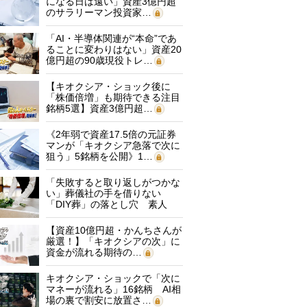
になる日は遠い」資産3億円超
のサラリーマン投資家…
「AI・半導体関連が“本命”であ
ることに変わりはない」資産20
億円超の90歳現役トレ…
【キオクシア・ショック後に
「株価倍増」も期待できる注目
銘柄5選】資産3億円超…
《2年弱で資産17.5倍の元証券
マンが「キオクシア急落で次に
狙う」5銘柄を公開》1…
「失敗すると取り返しがつかな
い」葬儀社の手を借りない
「DIY葬」の落とし穴 素人
に…
【資産10億円超・かんちさんが
厳選！】「キオクシアの次」に
資金が流れる期待の…
キオクシア・ショックで「次に
マネーが流れる」16銘柄 AI相
場の裏で割安に放置さ…