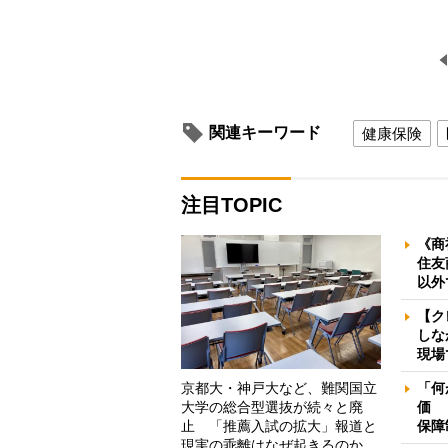
関連キーワード
健康保険
注目TOPIC
《商
住友
以外
【ク
しな
現場
京都大・神戸大など、難関国立
「何
大学の総合型選抜が続々と廃
価 
止 「推薦入試の拡大」報道と
保障
現実の乖離はなぜ起きるのか