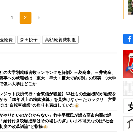
1
2
医療費
森田悦子
高額療養費制度
社の大学別就職者数ランキングを解剖》三菱商事、三井物産、
商事への就職者は「東大・早大・慶大で約6割」の現実 3大学
で強い大学はどこか
レジット決済代行・全東信が破産】63社もの金融機関が融資を
がら「20年以上の粉飾決算」を見抜けなかったカラクリ 営業
では“自転車操業”の焦りも表出していた
がやりたいのか分からない」竹中平蔵氏が語る高市内閣の評
「給付付き税額控除はその場しのぎ」いま不可欠なのは“社会
制度の改革議論”と指摘