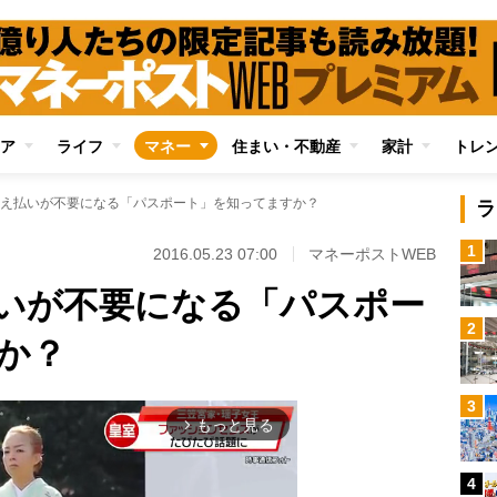
ア
ライフ
マネー
住まい・不動産
家計
トレ
え払いが不要になる「パスポート」を知ってますか？
ラ
1
2016.05.23 07:00
マネーポストWEB
いが不要になる「パスポー
2
か？
3
もっと見る
arrow_forward_ios
4