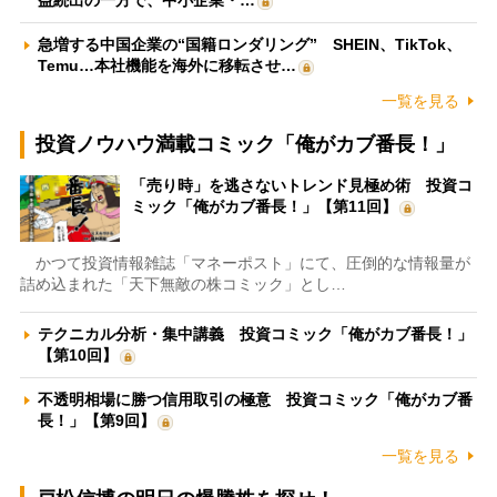
急増する中国企業の“国籍ロンダリング” SHEIN、TikTok、
Temu…本社機能を海外に移転させ…
一覧を見る
投資ノウハウ満載コミック「俺がカブ番長！」
「売り時」を逃さないトレンド見極め術 投資コ
ミック「俺がカブ番長！」【第11回】
かつて投資情報雑誌「マネーポスト」にて、圧倒的な情報量が
詰め込まれた「天下無敵の株コミック」とし…
テクニカル分析・集中講義 投資コミック「俺がカブ番長！」
【第10回】
不透明相場に勝つ信用取引の極意 投資コミック「俺がカブ番
長！」【第9回】
一覧を見る