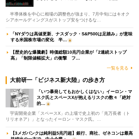
半導体株を中心に相場の調整色が強まり、7月中旬にはキオク
シアホールディングスがストップ安をつけるな…
「NYダウは高値更新、ナスダック・S&P500は足踏み」が意味
する米国株市場の変化 半…
【歴史的な爆騰劇】時価総額10兆円企業が「2連続ストップ
高」「制限値幅拡大」の衝撃 フ…
一覧を見る
大前研一「ビジネス新大陸」の歩き方
「いつ暴発してもおかしくはない」イーロン・マ
スク氏とスペースXが抱えるリスクの数々「絶対
的…
宇宙開発企業「スペースX」の上場で史上初の「兆万長者（ト
リリオネア）」となったイーロン・マスク氏。…
【3メガバンクは純利益5兆円超】銀行、商社、ゼネコンは最高
益続出の一方で、中小企業・…