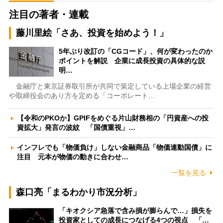
注目の著者・連載
藤川里絵「さあ、投資を始めよう！」
5年ぶり改訂の「CGコード」、何が変わったのか
ポイントを解説 企業に成長投資の具体的な説
明…
金融庁と東京証券取引所が共同で策定している上場企業の経営
や取締役会のあり方を定める「コーポレート…
【令和のPKOか】GPIFをめぐる片山財務相の「円資産への投
資拡大」発言の波紋 「国債重視」…
インフレでも「物価負け」しない金融商品「物価連動国債」に
注目 元本が物価の動きに合わせ…
一覧を見る
森口亮「まるわかり市況分析」
「キオクシア急落で含み損が膨らんで…」損失を
投資家としての成長につなげる4つの視点 「…