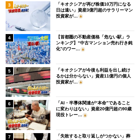
「キオクシアが再び株価10万円になる
3
日は遠い」資産3億円超のサラリーマン
投資家が…
【首都圏の不動産価格「危ない駅」ラ
4
ンキング】“中古マンション売れ行き鈍
化”のワー…
「キオクシアが今後も利益を出し続け
5
るかは分からない」資産11億円の個人
投資家が…
「AI・半導体関連が“本命”であること
6
に変わりはない」資産20億円超の90歳
現役トレー…
「失敗すると取り返しがつかない」葬
7