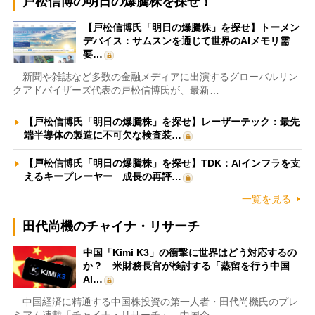
戸松信博の明日の爆騰株を探せ！
【戸松信博氏「明日の爆騰株」を探せ】トーメン
デバイス：サムスンを通じて世界のAIメモリ需
要…
新聞や雑誌など多数の金融メディアに出演するグローバルリン
クアドバイザーズ代表の戸松信博氏が、最新…
【戸松信博氏「明日の爆騰株」を探せ】レーザーテック：最先
端半導体の製造に不可欠な検査装…
【戸松信博氏「明日の爆騰株」を探せ】TDK：AIインフラを支
えるキープレーヤー 成長の再評…
一覧を見る
田代尚機のチャイナ・リサーチ
中国「Kimi K3」の衝撃に世界はどう対応するの
か？ 米財務長官が検討する「蒸留を行う中国
AI…
中国経済に精通する中国株投資の第一人者・田代尚機氏のプレ
ミアム連載「チャイナ・リサーチ」。中国企…