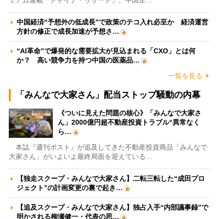
中国経済“予想外の低成長”で政策のテコ入れ必至か 経済運営
方針の修正で成長加速が予想さ…
“AI革命”で爆発的な需要拡大が見込まれる「CXO」とは何
か？ 高い競争力を持つ中国の医薬品…
一覧を見る
「みんなで大家さん」配当ストップ騒動の内幕
《ついに見えた問題の核心》「みんなで大家さ
ん」2000億円超不動産投資トラブル“異常なく
ら…
本誌『週刊ポスト』が追及してきた不動産投資商品「みんなで
大家さん」がいよいよ最終局面を迎えている…
【独走スクープ・みんなで大家さん】二転三転した“成田プロ
ジェクト”の計画変更の裏で起き…
【追及スクープ・みんなで大家さん】独占入手“内部議事録”で
明かされる柳瀬健一・代表の思…