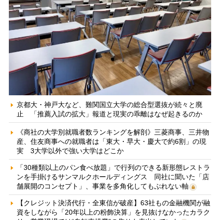
京都大・神戸大など、難関国立大学の総合型選抜が続々と廃
止 「推薦入試の拡大」報道と現実の乖離はなぜ起きるのか
《商社の大学別就職者数ランキングを解剖》三菱商事、三井物
産、住友商事への就職者は「東大・早大・慶大で約6割」の現
実 3大学以外で強い大学はどこか
「30種類以上のパン食べ放題」で行列のできる新形態レストラ
ンを手掛けるサンマルクホールディングス 同社に聞いた「店
舗展開のコンセプト」、事業を多角化してもぶれない軸
【クレジット決済代行・全東信が破産】63社もの金融機関が融
資をしながら「20年以上の粉飾決算」を見抜けなかったカラク