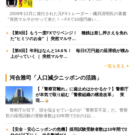
2009年12月に発行された元FXトレーダー・磯貝清明氏の著書
『突然マルサがやって来た！～FXで10億円稼い…
【第9回】もう一度FXでリベンジ！ 種銭は差し押さえを免れ
た”ヒミツのお金” ｜ 突然マルサ…
【第8回】年利はなんと14.6％！ 毎日5万円超の延滞税が積み
上がっていく ｜ 突然マルサ…
一覧を見る
河合雅司「人口減少ニッポンの活路」
【「警察官離れ」に歯止めはかかるか？】警察庁
が本気で取り組む「警察組織の構造改革」 実
現…
警察庁が目下、頭を悩ませているのが「警察官不足」だ。警察
官の採用試験の受験者数は10年間で2分の1以…
【安全・安心ニッポンの危機】採用試験受験者数は10年間で2
分の1以下に！ 出生数減がも…