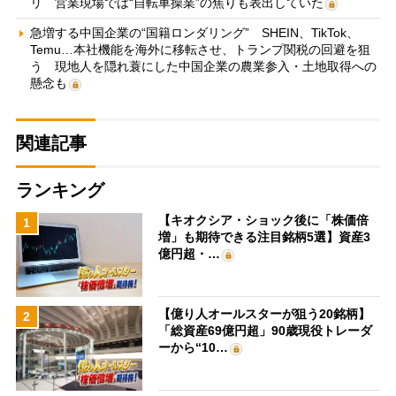
リ 営業現場では“自転車操業”の焦りも表出していた
急増する中国企業の“国籍ロンダリング” SHEIN、TikTok、
Temu…本社機能を海外に移転させ、トランプ関税の回避を狙
う 現地人を隠れ蓑にした中国企業の農業参入・土地取得への
懸念も
関連記事
ランキング
【キオクシア・ショック後に「株価倍
1
増」も期待できる注目銘柄5選】資産3
億円超・…
【億り人オールスターが狙う20銘柄】
2
「総資産69億円超」90歳現役トレーダ
ーから“10…