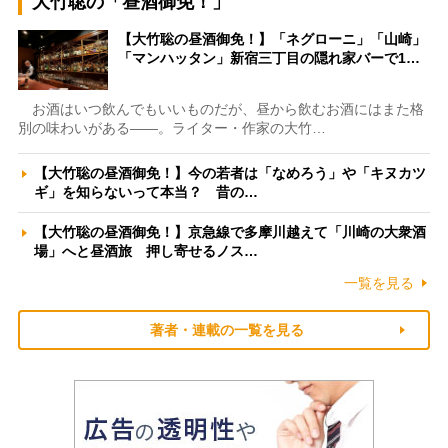
大竹聡の「昼酒御免！」
【大竹聡の昼酒御免！】「ネグローニ」「山崎」
「マンハッタン」新宿三丁目の隠れ家バーで1…
お酒はいつ飲んでもいいものだが、昼から飲むお酒にはまた格
別の味わいがある――。ライター・作家の大竹…
【大竹聡の昼酒御免！】今の若者は「なめろう」や「キヌカツ
ギ」を知らないって本当？ 昔の…
【大竹聡の昼酒御免！】京急線で多摩川越えて「川崎の大衆酒
場」へと昼酒旅 押し寄せるノス…
一覧を見る
著者・連載の一覧を見る