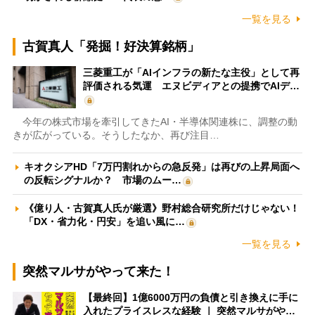
一覧を見る
古賀真人「発掘！好決算銘柄」
三菱重工が「AIインフラの新たな主役」として再
評価される気運 エヌビディアとの提携でAIデ…
今年の株式市場を牽引してきたAI・半導体関連株に、調整の動
きが広がっている。そうしたなか、再び注目…
キオクシアHD「7万円割れからの急反発」は再びの上昇局面へ
の反転シグナルか？ 市場のムー…
《億り人・古賀真人氏が厳選》野村総合研究所だけじゃない！
「DX・省力化・円安」を追い風に…
一覧を見る
突然マルサがやって来た！
【最終回】1億6000万円の負債と引き換えに手に
入れたプライスレスな経験 ｜ 突然マルサがや…