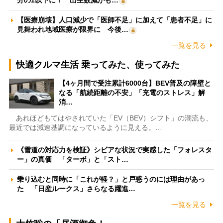
【医療崩壊】人口減少で「医師不足」に加えて「患者不足」に
見舞われ地域医療が限界に 今後…
一覧を見る
快適クルマ生活 乗ってみた、使ってみた
【4ヶ月間で受注累計6000台】BEV普及の障壁と
なる「航続距離の不安」「充電のストレス」解
消…
あれほどもてはやされていた「EV（BEV）シフト」の潮流も、
最近では減速基調になっているように見える。…
《雪道の対応力を検証》シビアな状況で実感した「フォレスタ
ー」の真価 「ターボ」と「スト…
乗り込むと同時に「これが軽？」と戸惑うのには理由があっ
た 「日産ルークス」さらなる躍進…
一覧を見る