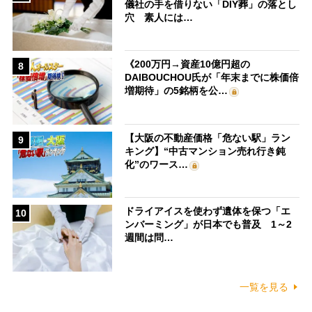
儀社の手を借りない「DIY葬」の落とし
穴 素人には…
《200万円→資産10億円超の
8
DAIBOUCHOU氏が「年末までに株価倍
増期待」の5銘柄を公…
【大阪の不動産価格「危ない駅」ラン
9
キング】“中古マンション売れ行き鈍
化”のワース…
ドライアイスを使わず遺体を保つ「エ
10
ンバーミング」が日本でも普及 1～2
週間は問…
一覧を見る