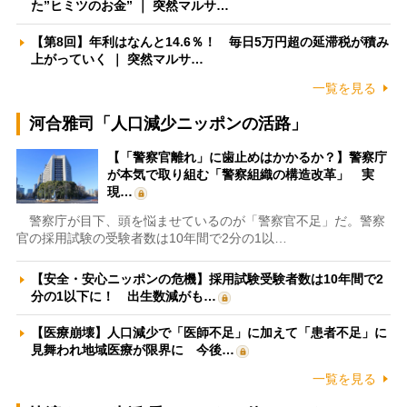
た”ヒミツのお金” ｜ 突然マルサ…
【第8回】年利はなんと14.6％！ 毎日5万円超の延滞税が積み
上がっていく ｜ 突然マルサ…
一覧を見る
河合雅司「人口減少ニッポンの活路」
【「警察官離れ」に歯止めはかかるか？】警察庁
が本気で取り組む「警察組織の構造改革」 実
現…
警察庁が目下、頭を悩ませているのが「警察官不足」だ。警察
官の採用試験の受験者数は10年間で2分の1以…
【安全・安心ニッポンの危機】採用試験受験者数は10年間で2
分の1以下に！ 出生数減がも…
【医療崩壊】人口減少で「医師不足」に加えて「患者不足」に
見舞われ地域医療が限界に 今後…
一覧を見る