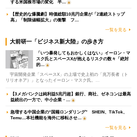
する米国株市場の変化 半…
【歴史的な爆騰劇】時価総額10兆円企業が「2連続ストップ
高」「制限値幅拡大」の衝撃 フ…
一覧を見る
大前研一「ビジネス新大陸」の歩き方
「いつ暴発してもおかしくはない」イーロン・マ
スク氏とスペースXが抱えるリスクの数々「絶対
的…
宇宙開発企業「スペースX」の上場で史上初の「兆万長者（ト
リリオネア）」となったイーロン・マスク氏。…
【3メガバンクは純利益5兆円超】銀行、商社、ゼネコンは最高
益続出の一方で、中小企業・…
急増する中国企業の“国籍ロンダリング” SHEIN、TikTok、
Temu…本社機能を海外に移転させ…
一覧を見る