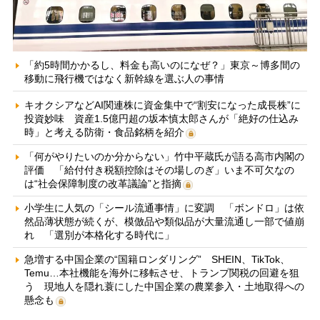
「約5時間かかるし、料金も高いのになぜ？」東京～博多間の
移動に飛行機ではなく新幹線を選ぶ人の事情
キオクシアなどAI関連株に資金集中で“割安になった成長株”に
投資妙味 資産1.5億円超の坂本慎太郎さんが「絶好の仕込み
時」と考える防衛・食品銘柄を紹介
「何がやりたいのか分からない」竹中平蔵氏が語る高市内閣の
評価 「給付付き税額控除はその場しのぎ」いま不可欠なの
は“社会保障制度の改革議論”と指摘
小学生に人気の「シール流通事情」に変調 「ボンドロ」は依
然品薄状態が続くが、模倣品や類似品が大量流通し一部で値崩
れ 「選別が本格化する時代に」
急増する中国企業の“国籍ロンダリング” SHEIN、TikTok、
Temu…本社機能を海外に移転させ、トランプ関税の回避を狙
う 現地人を隠れ蓑にした中国企業の農業参入・土地取得への
懸念も