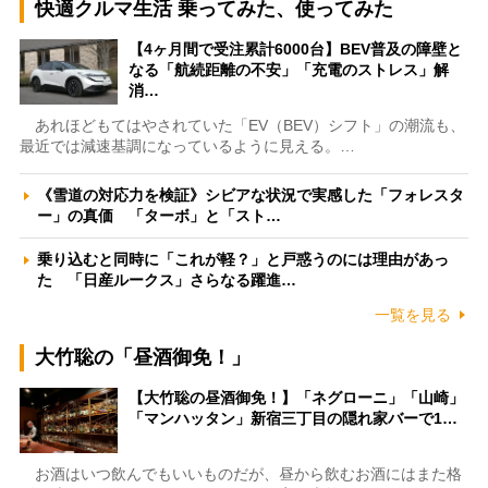
快適クルマ生活 乗ってみた、使ってみた
【4ヶ月間で受注累計6000台】BEV普及の障壁と
なる「航続距離の不安」「充電のストレス」解
消…
あれほどもてはやされていた「EV（BEV）シフト」の潮流も、
最近では減速基調になっているように見える。…
《雪道の対応力を検証》シビアな状況で実感した「フォレスタ
ー」の真価 「ターボ」と「スト…
乗り込むと同時に「これが軽？」と戸惑うのには理由があっ
た 「日産ルークス」さらなる躍進…
一覧を見る
大竹聡の「昼酒御免！」
【大竹聡の昼酒御免！】「ネグローニ」「山崎」
「マンハッタン」新宿三丁目の隠れ家バーで1…
お酒はいつ飲んでもいいものだが、昼から飲むお酒にはまた格