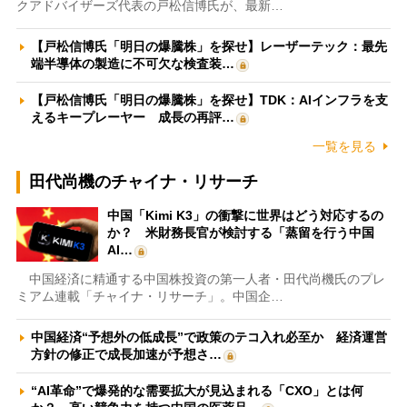
クアドバイザーズ代表の戸松信博氏が、最新…
【戸松信博氏「明日の爆騰株」を探せ】レーザーテック：最先
端半導体の製造に不可欠な検査装…
【戸松信博氏「明日の爆騰株」を探せ】TDK：AIインフラを支
えるキープレーヤー 成長の再評…
一覧を見る
田代尚機のチャイナ・リサーチ
中国「Kimi K3」の衝撃に世界はどう対応するの
か？ 米財務長官が検討する「蒸留を行う中国
AI…
中国経済に精通する中国株投資の第一人者・田代尚機氏のプレ
ミアム連載「チャイナ・リサーチ」。中国企…
中国経済“予想外の低成長”で政策のテコ入れ必至か 経済運営
方針の修正で成長加速が予想さ…
“AI革命”で爆発的な需要拡大が見込まれる「CXO」とは何