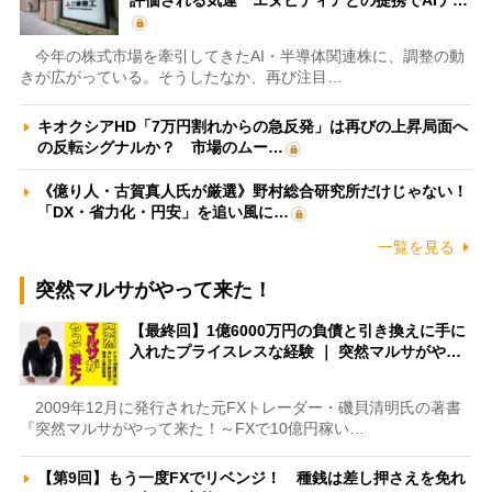
今年の株式市場を牽引してきたAI・半導体関連株に、調整の動
きが広がっている。そうしたなか、再び注目…
キオクシアHD「7万円割れからの急反発」は再びの上昇局面へ
の反転シグナルか？ 市場のムー…
《億り人・古賀真人氏が厳選》野村総合研究所だけじゃない！
「DX・省力化・円安」を追い風に…
一覧を見る
突然マルサがやって来た！
【最終回】1億6000万円の負債と引き換えに手に
入れたプライスレスな経験 ｜ 突然マルサがや…
2009年12月に発行された元FXトレーダー・磯貝清明氏の著書
『突然マルサがやって来た！～FXで10億円稼い…
【第9回】もう一度FXでリベンジ！ 種銭は差し押さえを免れ