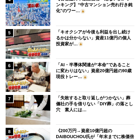
ンキング】“中古マンション売れ行き鈍
化”のワー…
「キオクシアが今後も利益を出し続け
5
るかは分からない」資産11億円の個人
投資家が…
「AI・半導体関連が“本命”であること
6
に変わりはない」資産20億円超の90歳
現役トレー…
「失敗すると取り返しがつかない」葬
7
儀社の手を借りない「DIY葬」の落とし
穴 素人には…
《200万円→資産10億円超の
8
DAIBOUCHOU氏が「年末までに株価倍