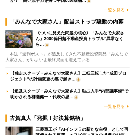
か？ 高い競争力を持つ中国の医薬品…
一覧を見る
「みんなで大家さん」配当ストップ騒動の内幕
《ついに見えた問題の核心》「みんなで大家さ
ん」2000億円超不動産投資トラブル“異常なく
ら…
本誌『週刊ポスト』が追及してきた不動産投資商品「みんなで
大家さん」がいよいよ最終局面を迎えている…
【独走スクープ・みんなで大家さん】二転三転した“成田プロ
ジェクト”の計画変更の裏で起き…
【追及スクープ・みんなで大家さん】独占入手“内部議事録”で
明かされる柳瀬健一・代表の思…
一覧を見る
古賀真人「発掘！好決算銘柄」
三菱重工が「AIインフラの新たな主役」として再
評価される気運 エヌビディアとの提携でAIデ…