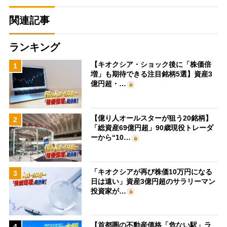
関連記事
ランキング
【キオクシア・ショック後に「株価倍
1
増」も期待できる注目銘柄5選】資産3
億円超・…
【億り人オールスターが狙う20銘柄】
2
「総資産69億円超」90歳現役トレーダ
ーから“10…
「キオクシアが再び株価10万円になる
3
日は遠い」資産3億円超のサラリーマン
投資家が…
【首都圏の不動産価格「危ない駅」ラ
4