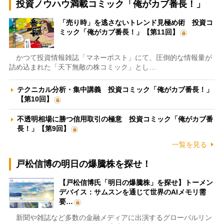
投資ノウハウ満載コミック「俺がカブ番長！」
「売り時」を逃さないトレンド見極め術 投資コ
ミック「俺がカブ番長！」【第11回】
かつて投資情報雑誌「マネーポスト」にて、圧倒的な情報量が
詰め込まれた「天下無敵の株コミック」とし…
テクニカル分析・集中講義 投資コミック「俺がカブ番長！」
【第10回】
不透明相場に勝つ信用取引の極意 投資コミック「俺がカブ番
長！」【第9回】
一覧を見る
戸松信博の明日の爆騰株を探せ！
【戸松信博氏「明日の爆騰株」を探せ】トーメン
デバイス：サムスンを通じて世界のAIメモリ需
要…
新聞や雑誌など多数の金融メディアに出演するグローバルリン