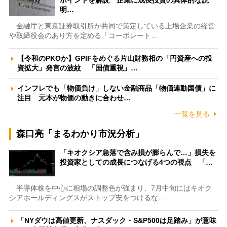
明…
金融庁と東京証券取引所が共同で策定している上場企業の経営
や取締役会のあり方を定める「コーポレート…
【令和のPKOか】GPIFをめぐる片山財務相の「円資産への投
資拡大」発言の波紋 「国債重視」…
インフレでも「物価負け」しない金融商品「物価連動国債」に
注目 元本が物価の動きに合わせ…
一覧を見る
森口亮「まるわかり市況分析」
「キオクシア急落で含み損が膨らんで…」損失を
投資家としての成長につなげる4つの視点 「…
半導体株を中心に相場の調整色が強まり、7月中旬にはキオク
シアホールディングスがストップ安をつけるな…
「NYダウは高値更新、ナスダック・S&P500は足踏み」が意味