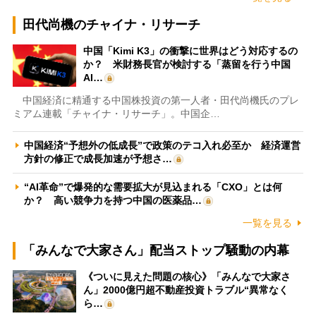
田代尚機のチャイナ・リサーチ
中国「Kimi K3」の衝撃に世界はどう対応するの
か？ 米財務長官が検討する「蒸留を行う中国
AI…
中国経済に精通する中国株投資の第一人者・田代尚機氏のプレ
ミアム連載「チャイナ・リサーチ」。中国企…
中国経済“予想外の低成長”で政策のテコ入れ必至か 経済運営
方針の修正で成長加速が予想さ…
“AI革命”で爆発的な需要拡大が見込まれる「CXO」とは何
か？ 高い競争力を持つ中国の医薬品…
一覧を見る
「みんなで大家さん」配当ストップ騒動の内幕
《ついに見えた問題の核心》「みんなで大家さ
ん」2000億円超不動産投資トラブル“異常なく
ら…