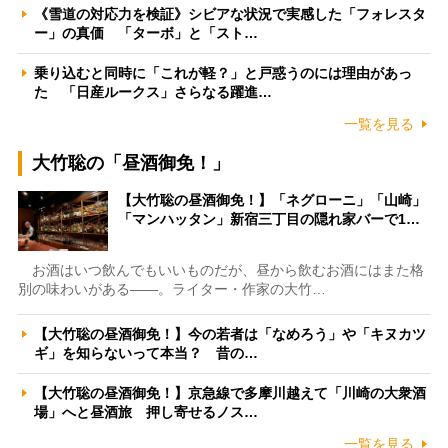
《雪道の対応力を検証》シビアな状況で実感した「フォレスタ
ー」の真価 「ターボ」と「スト…
乗り込むと同時に「これが軽？」と戸惑うのには理由があっ
た 「日産ルークス」さらなる躍進…
一覧を見る
大竹聡の「昼酒御免！」
【大竹聡の昼酒御免！】「ネグローニ」「山崎」
「マンハッタン」新宿三丁目の隠れ家バーで1…
お酒はいつ飲んでもいいものだが、昼から飲むお酒にはまた格
別の味わいがある――。ライター・作家の大竹…
【大竹聡の昼酒御免！】今の若者は「なめろう」や「キヌカツ
ギ」を知らないって本当？ 昔の…
【大竹聡の昼酒御免！】京急線で多摩川越えて「川崎の大衆酒
場」へと昼酒旅 押し寄せるノス…
一覧を見る