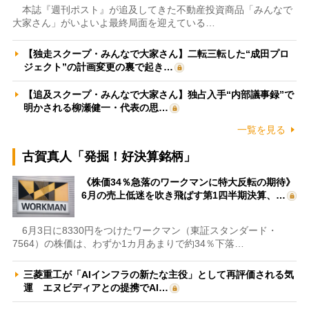
本誌『週刊ポスト』が追及してきた不動産投資商品「みんなで
大家さん」がいよいよ最終局面を迎えている…
【独走スクープ・みんなで大家さん】二転三転した“成田プロ
ジェクト”の計画変更の裏で起き…
【追及スクープ・みんなで大家さん】独占入手“内部議事録”で
明かされる柳瀬健一・代表の思…
一覧を見る
古賀真人「発掘！好決算銘柄」
《株価34％急落のワークマンに特大反転の期待》
6月の売上低迷を吹き飛ばす第1四半期決算、…
6月3日に8330円をつけたワークマン（東証スタンダード・
7564）の株価は、わずか1カ月あまりで約34％下落…
三菱重工が「AIインフラの新たな主役」として再評価される気
運 エヌビディアとの提携でAI…