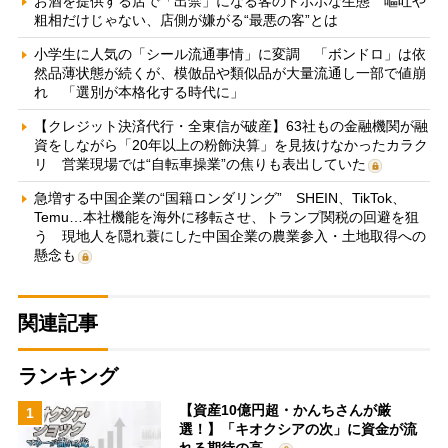
お酒を提供する店で「出禁」になる客のトホホな生態 嘔吐や
粗相だけじゃない、店側が嫌がる“最悪の客”とは
小学生に人気の「シール流通事情」に変調 「ボンドロ」は依
然品薄状態が続くが、模倣品や類似品が大量流通し一部で値崩
れ 「選別が本格化する時代に」
【クレジット決済代行・全東信が破産】63社もの金融機関が融
資をしながら「20年以上の粉飾決算」を見抜けなかったカラク
リ 営業現場では“自転車操業”の焦りも表出していた
急増する中国企業の“国籍ロンダリング” SHEIN、TikTok、
Temu…本社機能を海外に移転させ、トランプ関税の回避を狙
う 現地人を隠れ蓑にした中国企業の農業参入・土地取得への
懸念も
関連記事
ランキング
【資産10億円超・かんちさんが厳
1
選！】「キオクシアの次」に資金が流