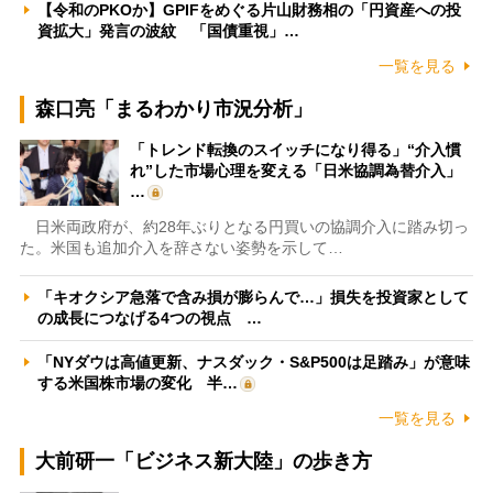
【令和のPKOか】GPIFをめぐる片山財務相の「円資産への投
資拡大」発言の波紋 「国債重視」…
一覧を見る
森口亮「まるわかり市況分析」
「トレンド転換のスイッチになり得る」“介入慣
れ”した市場心理を変える「日米協調為替介入」
…
日米両政府が、約28年ぶりとなる円買いの協調介入に踏み切っ
た。米国も追加介入を辞さない姿勢を示して…
「キオクシア急落で含み損が膨らんで…」損失を投資家として
の成長につなげる4つの視点 …
「NYダウは高値更新、ナスダック・S&P500は足踏み」が意味
する米国株市場の変化 半…
一覧を見る
大前研一「ビジネス新大陸」の歩き方