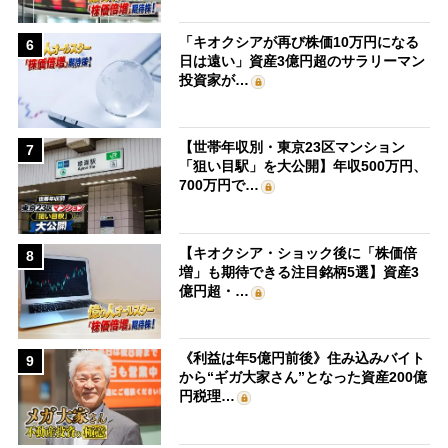
「キオクシアが再び株価10万円になる
6
日は遠い」資産3億円超のサラリーマン
投資家が…
【世帯年収別・東京23区マンション
7
「狙い目駅」を大公開】年収500万円、
700万円で…
【キオクシア・ショック後に「株価倍
8
増」も期待できる注目銘柄5選】資産3
億円超・…
《利益は年5億円前後》住み込みバイト
9
から“ギガ大家さん”となった資産200億
円税理…