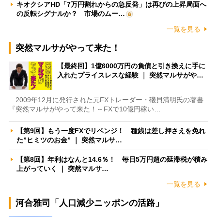
キオクシアHD「7万円割れからの急反発」は再びの上昇局面へ
の反転シグナルか？ 市場のムー…
一覧を見る
突然マルサがやって来た！
【最終回】1億6000万円の負債と引き換えに手に
入れたプライスレスな経験 ｜ 突然マルサがや…
2009年12月に発行された元FXトレーダー・磯貝清明氏の著書
『突然マルサがやって来た！～FXで10億円稼い…
【第9回】もう一度FXでリベンジ！ 種銭は差し押さえを免れ
た”ヒミツのお金” ｜ 突然マルサ…
【第8回】年利はなんと14.6％！ 毎日5万円超の延滞税が積み
上がっていく ｜ 突然マルサ…
一覧を見る
河合雅司「人口減少ニッポンの活路」