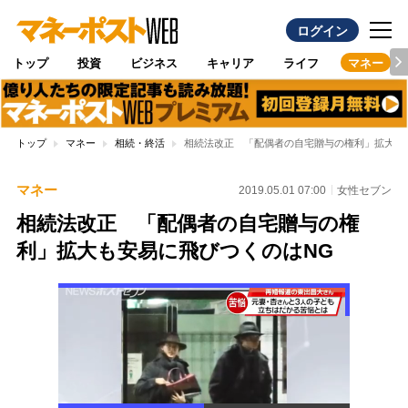
ログイン
トップ
投資
ビジネス
キャリア
ライフ
マネー
トップ
マネー
相続・終活
相続法改正 「配偶者の自宅贈与の権利」拡大も
マネー
2019.05.01 07:00
女性セブン
相続法改正 「配偶者の自宅贈与の権
利」拡大も安易に飛びつくのはNG