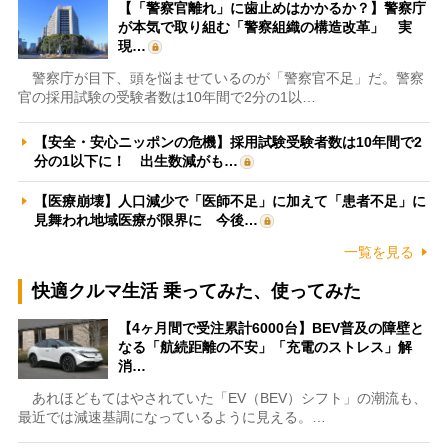
【「警察官離れ」に歯止めはかかるか？】警察庁
が本気で取り組む「警察組織の構造改革」 実
現…
警察庁が目下、頭を悩ませているのが「警察官不足」だ。警察
官の採用試験の受験者数は10年間で2分の1以…
【安全・安心ニッポンの危機】採用試験受験者数は10年間で2
分の1以下に！ 出生数減がも…
【医療崩壊】人口減少で「医師不足」に加えて「患者不足」に
見舞われ地域医療が限界に 今後…
一覧を見る
快適クルマ生活 乗ってみた、使ってみた
【4ヶ月間で受注累計6000台】BEV普及の障壁と
なる「航続距離の不安」「充電のストレス」解
消…
あれほどもてはやされていた「EV（BEV）シフト」の潮流も、
最近では減速基調になっているように見える。…