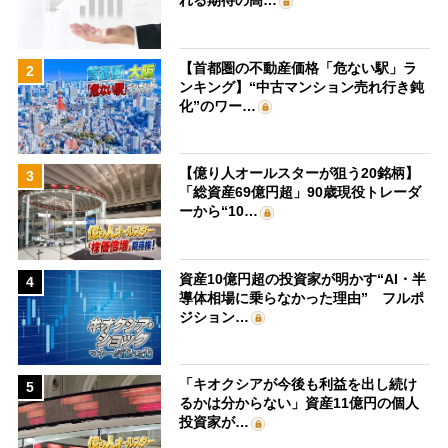
れる期待の高…
【首都圏の不動産価格「危ない駅」ラ
2
ンキング】“中古マンション売れ行き鈍
化”のワー…
【億り人オールスターが狙う20銘柄】
3
「総資産69億円超」90歳現役トレーダ
ーから“10…
資産10億円超の投資家が明かす“AI・半
4
導体相場に乗らなかった理由” フルポ
ジション…
「キオクシアが今後も利益を出し続け
5
るかは分からない」資産11億円の個人
投資家が…