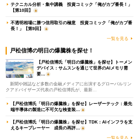
テクニカル分析・集中講義 投資コミック「俺がカブ番長！」
【第10回】
不透明相場に勝つ信用取引の極意 投資コミック「俺がカブ番
長！」【第9回】
一覧を見る
戸松信博の明日の爆騰株を探せ！
【戸松信博氏「明日の爆騰株」を探せ】トーメン
デバイス：サムスンを通じて世界のAIメモリ需
要…
新聞や雑誌など多数の金融メディアに出演するグローバルリン
クアドバイザーズ代表の戸松信博氏が、最新…
【戸松信博氏「明日の爆騰株」を探せ】レーザーテック：最先
端半導体の製造に不可欠な検査装…
【戸松信博氏「明日の爆騰株」を探せ】TDK：AIインフラを支
えるキープレーヤー 成長の再評…
一覧を見る