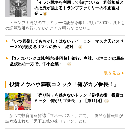
「イラン戦争を利用して儲けている」利益相反と
の批判が強まるトランプファミリーの不正蓄財
疑…
トランプ大統領のファミリー信託が今年1～3月に3000回以上も
の証券取引を行っていたことが明らかになり…
「いつ暴発してもおかしくはない」イーロン・マスク氏とスペ
ースXが抱えるリスクの数々「絶対…
【3メガバンクは純利益5兆円超】銀行、商社、ゼネコンは最高
益続出の一方で、中小企業・…
一覧を見る
投資ノウハウ満載コミック「俺がカブ番長！」
「売り時」を逃さないトレンド見極め術 投資コ
ミック「俺がカブ番長！」【第11回】
かつて投資情報雑誌「マネーポスト」にて、圧倒的な情報量が
詰め込まれた「天下無敵の株コミック」とし…