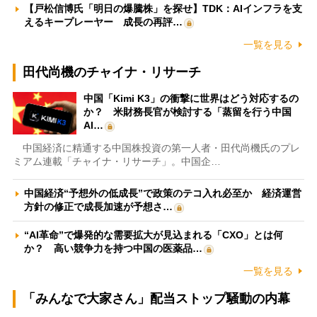
【戸松信博氏「明日の爆騰株」を探せ】TDK：AIインフラを支
えるキープレーヤー 成長の再評…
一覧を見る
田代尚機のチャイナ・リサーチ
中国「Kimi K3」の衝撃に世界はどう対応するの
か？ 米財務長官が検討する「蒸留を行う中国
AI…
中国経済に精通する中国株投資の第一人者・田代尚機氏のプレ
ミアム連載「チャイナ・リサーチ」。中国企…
中国経済“予想外の低成長”で政策のテコ入れ必至か 経済運営
方針の修正で成長加速が予想さ…
“AI革命”で爆発的な需要拡大が見込まれる「CXO」とは何
か？ 高い競争力を持つ中国の医薬品…
一覧を見る
「みんなで大家さん」配当ストップ騒動の内幕