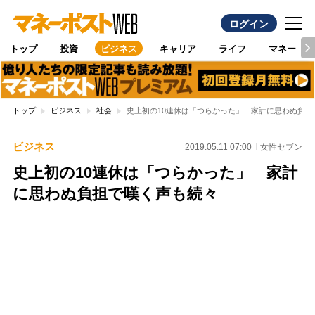
ログイン
トップ
投資
ビジネス
キャリア
ライフ
マネー
トップ
ビジネス
社会
史上初の10連休は「つらかった」 家計に思わぬ負担
ビジネス
2019.05.11 07:00
女性セブン
史上初の10連休は「つらかった」 家計
に思わぬ負担で嘆く声も続々
Loaded
:
100.00%
/
Unmute