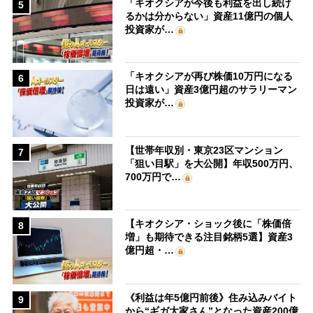
「キオクシアが今後も利益を出し続け
5
るかは分からない」資産11億円の個人
投資家が…
「キオクシアが再び株価10万円になる
6
日は遠い」資産3億円超のサラリーマン
投資家が…
【世帯年収別・東京23区マンション
7
「狙い目駅」を大公開】年収500万円、
700万円で…
【キオクシア・ショック後に「株価倍
8
増」も期待できる注目銘柄5選】資産3
億円超・…
《利益は年5億円前後》住み込みバイト
9
から“ギガ大家さん”となった資産200億