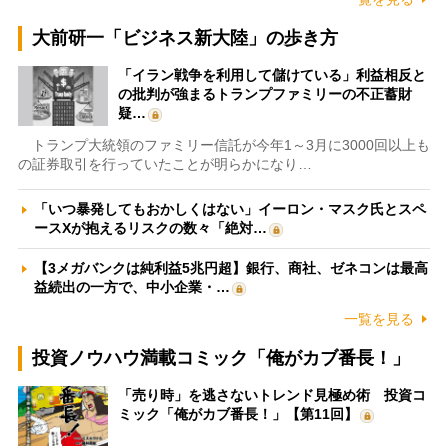
大前研一「ビジネス新大陸」の歩き方
「イラン戦争を利用して儲けている」利益相反と
の批判が強まるトランプファミリーの不正蓄財
疑…
トランプ大統領のファミリー信託が今年1～3月に3000回以上も
の証券取引を行っていたことが明らかになり…
「いつ暴発してもおかしくはない」イーロン・マスク氏とスペ
ースXが抱えるリスクの数々「絶対…
【3メガバンクは純利益5兆円超】銀行、商社、ゼネコンは最高
益続出の一方で、中小企業・…
一覧を見る
投資ノウハウ満載コミック「俺がカブ番長！」
「売り時」を逃さないトレンド見極め術 投資コ
ミック「俺がカブ番長！」【第11回】