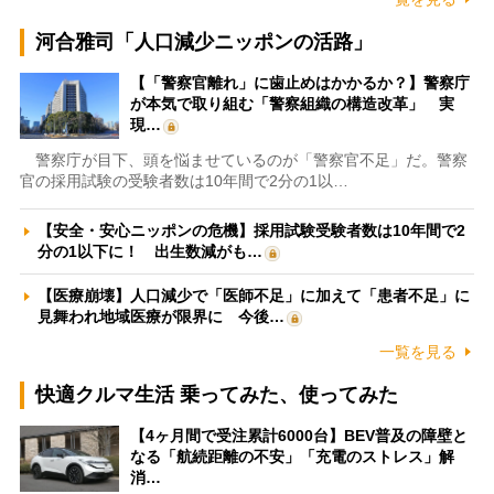
河合雅司「人口減少ニッポンの活路」
【「警察官離れ」に歯止めはかかるか？】警察庁
が本気で取り組む「警察組織の構造改革」 実
現…
警察庁が目下、頭を悩ませているのが「警察官不足」だ。警察
官の採用試験の受験者数は10年間で2分の1以…
【安全・安心ニッポンの危機】採用試験受験者数は10年間で2
分の1以下に！ 出生数減がも…
【医療崩壊】人口減少で「医師不足」に加えて「患者不足」に
見舞われ地域医療が限界に 今後…
一覧を見る
快適クルマ生活 乗ってみた、使ってみた
【4ヶ月間で受注累計6000台】BEV普及の障壁と
なる「航続距離の不安」「充電のストレス」解
消…