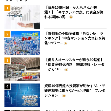
【資産10億円超・かんちさんが厳
1
選！】「キオクシアの次」に資金が流
れる期待の高…
【首都圏の不動産価格「危ない駅」ラ
2
ンキング】“中古マンション売れ行き鈍
化”のワー…
【億り人オールスターが狙う20銘柄】
3
「総資産69億円超」90歳現役トレーダ
ーから“10…
資産10億円超の投資家が明かす“AI・半
4
導体相場に乗らなかった理由” フルポ
ジション…