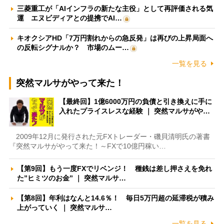
三菱重工が「AIインフラの新たな主役」として再評価される気
運 エヌビディアとの提携でAI…
キオクシアHD「7万円割れからの急反発」は再びの上昇局面へ
の反転シグナルか？ 市場のムー…
一覧を見る
突然マルサがやって来た！
【最終回】1億6000万円の負債と引き換えに手に
入れたプライスレスな経験 ｜ 突然マルサがや…
2009年12月に発行された元FXトレーダー・磯貝清明氏の著書
『突然マルサがやって来た！～FXで10億円稼い…
【第9回】もう一度FXでリベンジ！ 種銭は差し押さえを免れ
た”ヒミツのお金” ｜ 突然マルサ…
【第8回】年利はなんと14.6％！ 毎日5万円超の延滞税が積み
上がっていく ｜ 突然マルサ…
一覧を見る