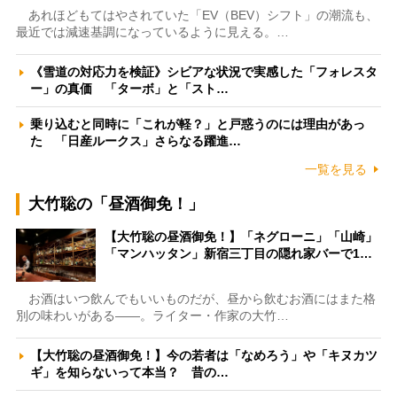
あれほどもてはやされていた「EV（BEV）シフト」の潮流も、
最近では減速基調になっているように見える。…
《雪道の対応力を検証》シビアな状況で実感した「フォレスタ
ー」の真価 「ターボ」と「スト…
乗り込むと同時に「これが軽？」と戸惑うのには理由があっ
た 「日産ルークス」さらなる躍進…
一覧を見る
大竹聡の「昼酒御免！」
【大竹聡の昼酒御免！】「ネグローニ」「山崎」
「マンハッタン」新宿三丁目の隠れ家バーで1…
お酒はいつ飲んでもいいものだが、昼から飲むお酒にはまた格
別の味わいがある――。ライター・作家の大竹…
【大竹聡の昼酒御免！】今の若者は「なめろう」や「キヌカツ
ギ」を知らないって本当？ 昔の…