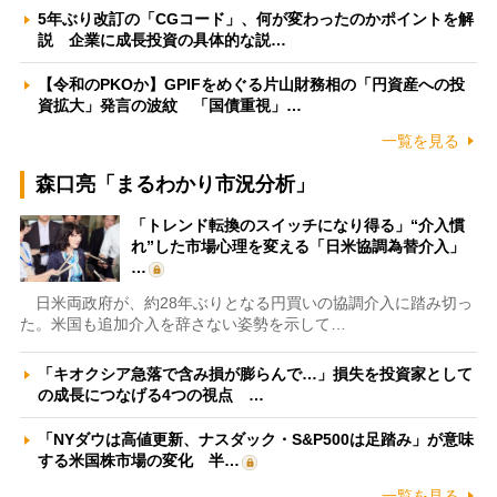
5年ぶり改訂の「CGコード」、何が変わったのかポイントを解
説 企業に成長投資の具体的な説…
【令和のPKOか】GPIFをめぐる片山財務相の「円資産への投
資拡大」発言の波紋 「国債重視」…
一覧を見る
森口亮「まるわかり市況分析」
「トレンド転換のスイッチになり得る」“介入慣
れ”した市場心理を変える「日米協調為替介入」
…
日米両政府が、約28年ぶりとなる円買いの協調介入に踏み切っ
た。米国も追加介入を辞さない姿勢を示して…
「キオクシア急落で含み損が膨らんで…」損失を投資家として
の成長につなげる4つの視点 …
「NYダウは高値更新、ナスダック・S&P500は足踏み」が意味
する米国株市場の変化 半…
一覧を見る