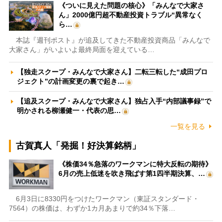
《ついに見えた問題の核心》「みんなで大家さ
ん」2000億円超不動産投資トラブル“異常なく
ら…
本誌『週刊ポスト』が追及してきた不動産投資商品「みんなで
大家さん」がいよいよ最終局面を迎えている…
【独走スクープ・みんなで大家さん】二転三転した“成田プロ
ジェクト”の計画変更の裏で起き…
【追及スクープ・みんなで大家さん】独占入手“内部議事録”で
明かされる柳瀬健一・代表の思…
一覧を見る
古賀真人「発掘！好決算銘柄」
《株価34％急落のワークマンに特大反転の期待》
6月の売上低迷を吹き飛ばす第1四半期決算、…
6月3日に8330円をつけたワークマン（東証スタンダード・
7564）の株価は、わずか1カ月あまりで約34％下落…