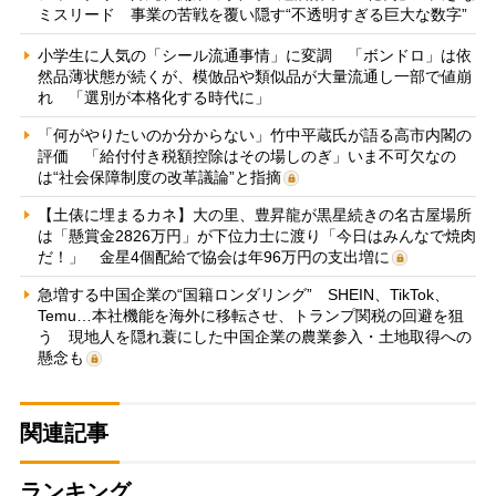
ミスリード 事業の苦戦を覆い隠す“不透明すぎる巨大な数字”
小学生に人気の「シール流通事情」に変調 「ボンドロ」は依
然品薄状態が続くが、模倣品や類似品が大量流通し一部で値崩
れ 「選別が本格化する時代に」
「何がやりたいのか分からない」竹中平蔵氏が語る高市内閣の
評価 「給付付き税額控除はその場しのぎ」いま不可欠なの
は“社会保障制度の改革議論”と指摘
【土俵に埋まるカネ】大の里、豊昇龍が黒星続きの名古屋場所
は「懸賞金2826万円」が下位力士に渡り「今日はみんなで焼肉
だ！」 金星4個配給で協会は年96万円の支出増に
急増する中国企業の“国籍ロンダリング” SHEIN、TikTok、
Temu…本社機能を海外に移転させ、トランプ関税の回避を狙
う 現地人を隠れ蓑にした中国企業の農業参入・土地取得への
懸念も
関連記事
ランキング