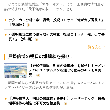
かつて投資情報雑誌「マネーポスト」にて、圧倒的な情報量が
詰め込まれた「天下無敵の株コミック」とし…
テクニカル分析・集中講義 投資コミック「俺がカブ番長！」
【第10回】
不透明相場に勝つ信用取引の極意 投資コミック「俺がカブ番
長！」【第9回】
一覧を見る
戸松信博の明日の爆騰株を探せ！
【戸松信博氏「明日の爆騰株」を探せ】トーメン
デバイス：サムスンを通じて世界のAIメモリ需
要…
新聞や雑誌など多数の金融メディアに出演するグローバルリン
クアドバイザーズ代表の戸松信博氏が、最新…
【戸松信博氏「明日の爆騰株」を探せ】レーザーテック：最先
端半導体の製造に不可欠な検査装…