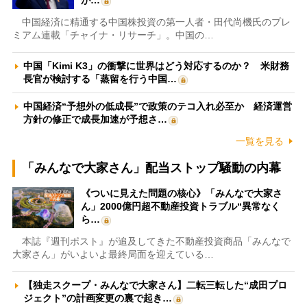
が…
中国経済に精通する中国株投資の第一人者・田代尚機氏のプレ
ミアム連載「チャイナ・リサーチ」。中国の…
中国「Kimi K3」の衝撃に世界はどう対応するのか？ 米財務
長官が検討する「蒸留を行う中国…
中国経済“予想外の低成長”で政策のテコ入れ必至か 経済運営
方針の修正で成長加速が予想さ…
一覧を見る
「みんなで大家さん」配当ストップ騒動の内幕
《ついに見えた問題の核心》「みんなで大家さ
ん」2000億円超不動産投資トラブル“異常なく
ら…
本誌『週刊ポスト』が追及してきた不動産投資商品「みんなで
大家さん」がいよいよ最終局面を迎えている…
【独走スクープ・みんなで大家さん】二転三転した“成田プロ
ジェクト”の計画変更の裏で起き…