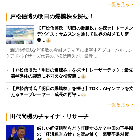
一覧を見る
戸松信博の明日の爆騰株を探せ！
【戸松信博氏「明日の爆騰株」を探せ】トーメン
デバイス：サムスンを通じて世界のAIメモリ需
要…
新聞や雑誌など多数の金融メディアに出演するグローバルリン
クアドバイザーズ代表の戸松信博氏が、最新…
【戸松信博氏「明日の爆騰株」を探せ】レーザーテック：最先
端半導体の製造に不可欠な検査装…
【戸松信博氏「明日の爆騰株」を探せ】TDK：AIインフラを支
えるキープレーヤー 成長の再評…
一覧を見る
田代尚機のチャイナ・リサーチ
厳しい経済情勢をどう打開するか？中国の下半期
の「経済運営方針」を読み解く 需要不足対策