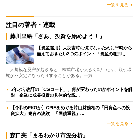
一覧を見る
注目の著者・連載
藤川里絵「さあ、投資を始めよう！」
【資産運用】大災害時に慌てないために平時から
備えておきたい3つのポイント「資産の棚卸し…
大規模な災害が起きると、株式市場が大きく動いたり、取引環
境が不安定になったりすることがある。一方…
5年ぶり改訂の「CGコード」、何が変わったのかポイントを解
説 企業に成長投資の具体的な説…
【令和のPKOか】GPIFをめぐる片山財務相の「円資産への投
資拡大」発言の波紋 「国債重視」…
一覧を見る
森口亮「まるわかり市況分析」