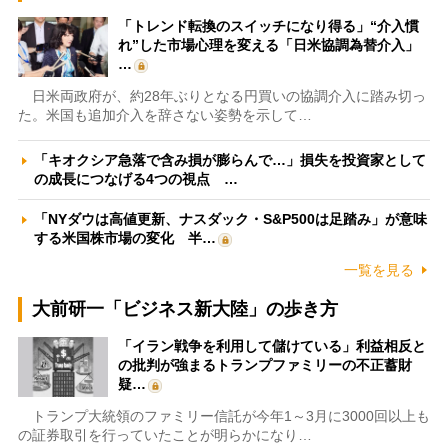
「トレンド転換のスイッチになり得る」“介入慣
れ”した市場心理を変える「日米協調為替介入」
…
日米両政府が、約28年ぶりとなる円買いの協調介入に踏み切っ
た。米国も追加介入を辞さない姿勢を示して…
「キオクシア急落で含み損が膨らんで…」損失を投資家として
の成長につなげる4つの視点 …
「NYダウは高値更新、ナスダック・S&P500は足踏み」が意味
する米国株市場の変化 半…
一覧を見る
大前研一「ビジネス新大陸」の歩き方
「イラン戦争を利用して儲けている」利益相反と
の批判が強まるトランプファミリーの不正蓄財
疑…
トランプ大統領のファミリー信託が今年1～3月に3000回以上も
の証券取引を行っていたことが明らかになり…