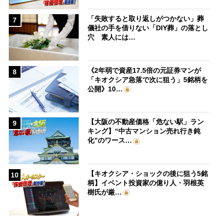
「失敗すると取り返しがつかない」葬
7
儀社の手を借りない「DIY葬」の落とし
穴 素人には…
《2年弱で資産17.5倍の元証券マンが
8
「キオクシア急落で次に狙う」5銘柄を
公開》10…
【大阪の不動産価格「危ない駅」ラン
9
キング】“中古マンション売れ行き鈍
化”のワース…
【キオクシア・ショックの後に狙う5銘
10
柄】イベント投資家の億り人・羽根英
樹氏が厳…