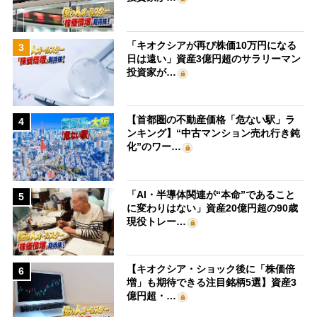
「キオクシアが再び株価10万円になる
3
日は遠い」資産3億円超のサラリーマン
投資家が…
【首都圏の不動産価格「危ない駅」ラ
4
ンキング】“中古マンション売れ行き鈍
化”のワー…
「AI・半導体関連が“本命”であること
5
に変わりはない」資産20億円超の90歳
現役トレー…
【キオクシア・ショック後に「株価倍
6
増」も期待できる注目銘柄5選】資産3
億円超・…