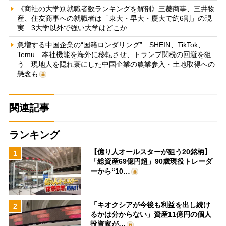
《商社の大学別就職者数ランキングを解剖》三菱商事、三井物
産、住友商事への就職者は「東大・早大・慶大で約6割」の現
実 3大学以外で強い大学はどこか
急増する中国企業の“国籍ロンダリング” SHEIN、TikTok、
Temu…本社機能を海外に移転させ、トランプ関税の回避を狙
う 現地人を隠れ蓑にした中国企業の農業参入・土地取得への
懸念も
関連記事
ランキング
【億り人オールスターが狙う20銘柄】
1
「総資産69億円超」90歳現役トレーダ
ーから“10…
「キオクシアが今後も利益を出し続け
2
るかは分からない」資産11億円の個人
投資家が…