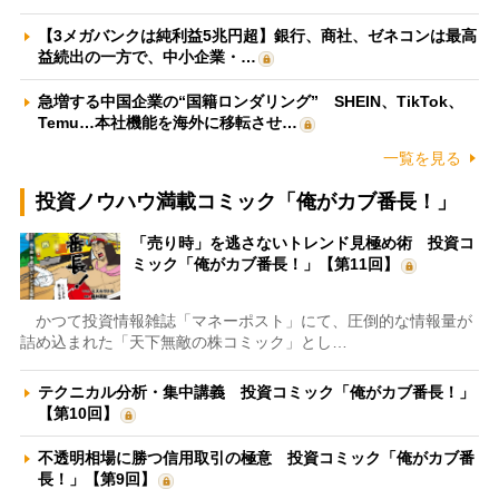
【3メガバンクは純利益5兆円超】銀行、商社、ゼネコンは最高
益続出の一方で、中小企業・…
急増する中国企業の“国籍ロンダリング” SHEIN、TikTok、
Temu…本社機能を海外に移転させ…
一覧を見る
投資ノウハウ満載コミック「俺がカブ番長！」
「売り時」を逃さないトレンド見極め術 投資コ
ミック「俺がカブ番長！」【第11回】
かつて投資情報雑誌「マネーポスト」にて、圧倒的な情報量が
詰め込まれた「天下無敵の株コミック」とし…
テクニカル分析・集中講義 投資コミック「俺がカブ番長！」
【第10回】
不透明相場に勝つ信用取引の極意 投資コミック「俺がカブ番
長！」【第9回】