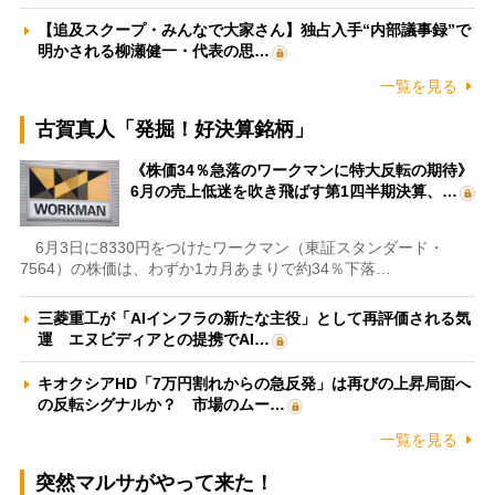
【追及スクープ・みんなで大家さん】独占入手“内部議事録”で
明かされる柳瀬健一・代表の思…
一覧を見る
古賀真人「発掘！好決算銘柄」
《株価34％急落のワークマンに特大反転の期待》
6月の売上低迷を吹き飛ばす第1四半期決算、…
6月3日に8330円をつけたワークマン（東証スタンダード・
7564）の株価は、わずか1カ月あまりで約34％下落…
三菱重工が「AIインフラの新たな主役」として再評価される気
運 エヌビディアとの提携でAI…
キオクシアHD「7万円割れからの急反発」は再びの上昇局面へ
の反転シグナルか？ 市場のムー…
一覧を見る
突然マルサがやって来た！