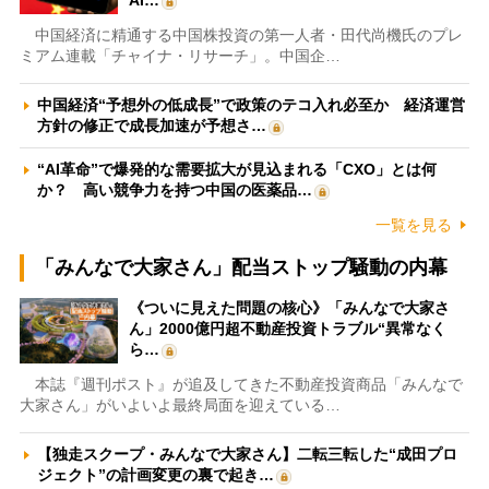
AI…
中国経済に精通する中国株投資の第一人者・田代尚機氏のプレ
ミアム連載「チャイナ・リサーチ」。中国企…
中国経済“予想外の低成長”で政策のテコ入れ必至か 経済運営
方針の修正で成長加速が予想さ…
“AI革命”で爆発的な需要拡大が見込まれる「CXO」とは何
か？ 高い競争力を持つ中国の医薬品…
一覧を見る
「みんなで大家さん」配当ストップ騒動の内幕
《ついに見えた問題の核心》「みんなで大家さ
ん」2000億円超不動産投資トラブル“異常なく
ら…
本誌『週刊ポスト』が追及してきた不動産投資商品「みんなで
大家さん」がいよいよ最終局面を迎えている…
【独走スクープ・みんなで大家さん】二転三転した“成田プロ
ジェクト”の計画変更の裏で起き…