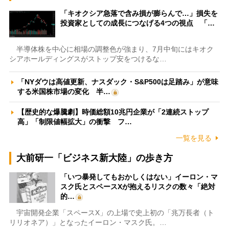
「キオクシア急落で含み損が膨らんで…」損失を
投資家としての成長につなげる4つの視点 「…
半導体株を中心に相場の調整色が強まり、7月中旬にはキオク
シアホールディングスがストップ安をつけるな…
「NYダウは高値更新、ナスダック・S&P500は足踏み」が意味
する米国株市場の変化 半…
【歴史的な爆騰劇】時価総額10兆円企業が「2連続ストップ
高」「制限値幅拡大」の衝撃 フ…
一覧を見る
大前研一「ビジネス新大陸」の歩き方
「いつ暴発してもおかしくはない」イーロン・マ
スク氏とスペースXが抱えるリスクの数々「絶対
的…
宇宙開発企業「スペースX」の上場で史上初の「兆万長者（ト
リリオネア）」となったイーロン・マスク氏。…