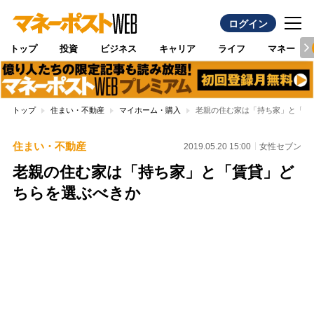
ログイン
トップ
投資
ビジネス
キャリア
ライフ
マネー
トップ
住まい・不動産
マイホーム・購入
老親の住む家は「持ち家」と「賃
住まい・不動産
2019.05.20 15:00
女性セブン
老親の住む家は「持ち家」と「賃貸」ど
ちらを選ぶべきか
Loaded
:
100.00%
/
Unmute