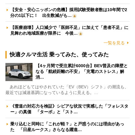
【安全・安心ニッポンの危機】採用試験受験者数は10年間で2
分の1以下に！ 出生数減がも…
【医療崩壊】人口減少で「医師不足」に加えて「患者不足」に
見舞われ地域医療が限界に 今後…
一覧を見る
快適クルマ生活 乗ってみた、使ってみた
【4ヶ月間で受注累計6000台】BEV普及の障壁と
なる「航続距離の不安」「充電のストレス」解
消…
あれほどもてはやされていた「EV（BEV）シフト」の潮流も、
最近では減速基調になっているように見える。…
《雪道の対応力を検証》シビアな状況で実感した「フォレスタ
ー」の真価 「ターボ」と「スト…
乗り込むと同時に「これが軽？」と戸惑うのには理由があっ
た 「日産ルークス」さらなる躍進…