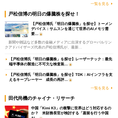
一覧を見る
戸松信博の明日の爆騰株を探せ！
【戸松信博氏「明日の爆騰株」を探せ】トーメン
デバイス：サムスンを通じて世界のAIメモリ需
要…
新聞や雑誌など多数の金融メディアに出演するグローバルリン
クアドバイザーズ代表の戸松信博氏が、最新…
【戸松信博氏「明日の爆騰株」を探せ】レーザーテック：最先
端半導体の製造に不可欠な検査装…
【戸松信博氏「明日の爆騰株」を探せ】TDK：AIインフラを支
えるキープレーヤー 成長の再評…
一覧を見る
田代尚機のチャイナ・リサーチ
中国「Kimi K3」の衝撃に世界はどう対応するの
か？ 米財務長官が検討する「蒸留を行う中国