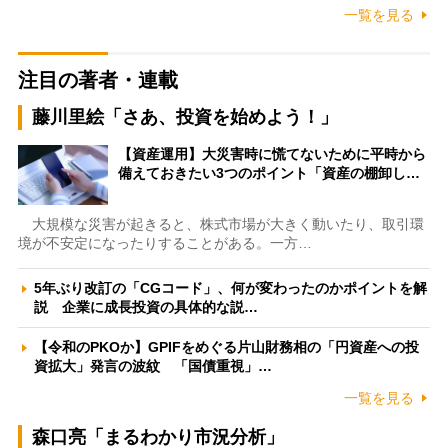
一覧を見る
注目の著者・連載
藤川里絵「さあ、投資を始めよう！」
【資産運用】大災害時に慌てないために平時から
備えておきたい3つのポイント「資産の棚卸し…
大規模な災害が起きると、株式市場が大きく動いたり、取引環
境が不安定になったりすることがある。一方…
5年ぶり改訂の「CGコード」、何が変わったのかポイントを解
説 企業に成長投資の具体的な説…
【令和のPKOか】GPIFをめぐる片山財務相の「円資産への投
資拡大」発言の波紋 「国債重視」…
一覧を見る
森口亮「まるわかり市況分析」