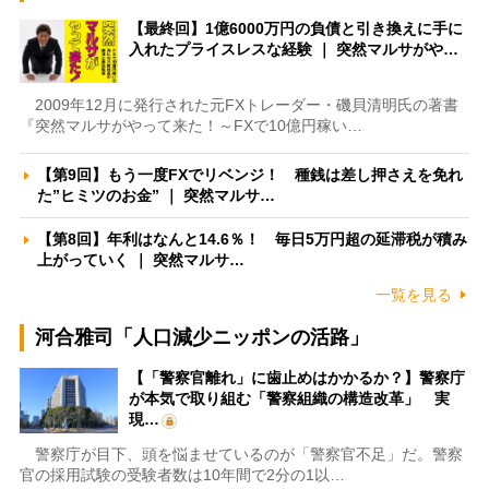
【最終回】1億6000万円の負債と引き換えに手に
入れたプライスレスな経験 ｜ 突然マルサがや…
2009年12月に発行された元FXトレーダー・磯貝清明氏の著書
『突然マルサがやって来た！～FXで10億円稼い…
【第9回】もう一度FXでリベンジ！ 種銭は差し押さえを免れ
た”ヒミツのお金” ｜ 突然マルサ…
【第8回】年利はなんと14.6％！ 毎日5万円超の延滞税が積み
上がっていく ｜ 突然マルサ…
一覧を見る
河合雅司「人口減少ニッポンの活路」
【「警察官離れ」に歯止めはかかるか？】警察庁
が本気で取り組む「警察組織の構造改革」 実
現…
警察庁が目下、頭を悩ませているのが「警察官不足」だ。警察
官の採用試験の受験者数は10年間で2分の1以…