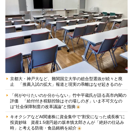
京都大・神戸大など、難関国立大学の総合型選抜が続々と廃
止 「推薦入試の拡大」報道と現実の乖離はなぜ起きるのか
「何がやりたいのか分からない」竹中平蔵氏が語る高市内閣の
評価 「給付付き税額控除はその場しのぎ」いま不可欠なの
は“社会保障制度の改革議論”と指摘
キオクシアなどAI関連株に資金集中で“割安になった成長株”に
投資妙味 資産1.5億円超の坂本慎太郎さんが「絶好の仕込み
時」と考える防衛・食品銘柄を紹介