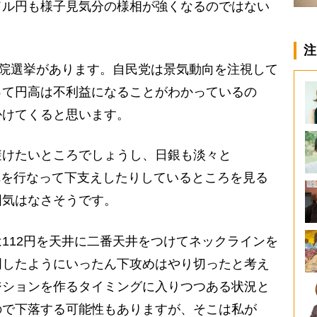
ドル円も様子見気分の様相が強くなるのではない
注
議院選挙があります。自民党は景気動向を注視して
って円高は不利益になることがわかっているの
かけてくると思います。
けたいところでしょうし、日銀も淡々と
れを行なって下支えしたりしているところを見る
囲気はなさそうです。
112円を天井に二番天井をつけてネックラインを
明したようにいったん下攻めはやり切ったと考え
ジションを作るタイミングに入りつつある状況と
ので下落する可能性もありますが、そこは私が