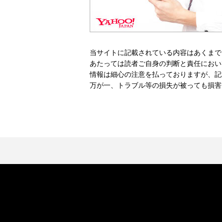
当サイトに記載されている内容はあくまで
あたっては読者ご自身の判断と責任におい
情報は細心の注意を払っておりますが、記
万が一、トラブル等の損失が被っても損害