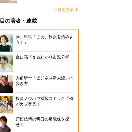
に…
一覧を見る
目の著者・連載
藤川里絵「さあ、投資を始めよ
う！」
森口亮「まるわかり市況分析」
大前研一「ビジネス新大陸」の
歩き方
投資ノウハウ満載コミック「俺
がカブ番長！」
戸松信博の明日の爆騰株を探
せ！