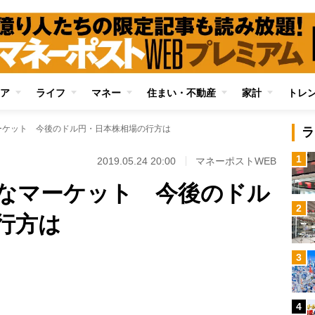
ア
ライフ
マネー
住まい・不動産
家計
トレ
ーケット 今後のドル円・日本株相場の行方は
ラ
1
2019.05.24 20:00
マネーポストWEB
なマーケット 今後のドル
2
行方は
Loaded
:
3
100.00%
/
4