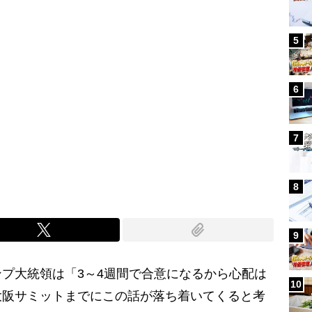
5
6
7
8
9
プ大統領は「3～4週間で合意になるから心配は
10
大阪サミットまでにこの話が落ち着いてくると考