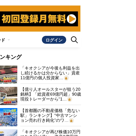
ンド
ログイン
ンキング
「キオクシアが今後も利益を出
し続けるかは分からない」資産
11億円の個人投資家…
【億り人オールスターが狙う20
銘柄】「総資産69億円超」90歳
現役トレーダーから“1…
【首都圏の不動産価格「危ない
駅」ランキング】“中古マンシ
ョン売れ行き鈍化”のワ…
「キオクシアが再び株価10万円