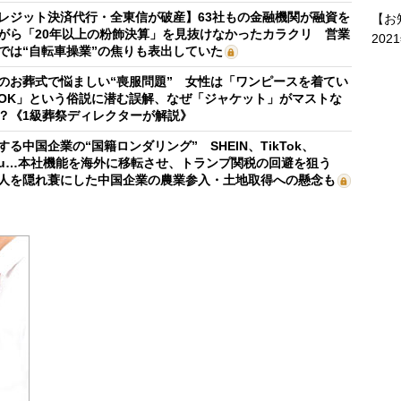
レジット決済代行・全東信が破産】63社もの金融機関が融資を
【お
がら「20年以上の粉飾決算」を見抜けなかったカラクリ 営業
202
では“自転車操業”の焦りも表出していた
のお葬式で悩ましい“喪服問題” 女性は「ワンピースを着てい
OK」という俗説に潜む誤解、なぜ「ジャケット」がマストな
？《1級葬祭ディレクターが解説》
する中国企業の“国籍ロンダリング” SHEIN、TikTok、
mu…本社機能を海外に移転させ、トランプ関税の回避を狙う
人を隠れ蓑にした中国企業の農業参入・土地取得への懸念も