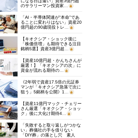
になる日は遠い」資産3億円超
のサラリーマン投資家…
「AI・半導体関連が“本命”であ
ることに変わりはない」資産20
億円超の90歳現役トレ…
【キオクシア・ショック後に
「株価倍増」も期待できる注目
銘柄5選】資産3億円超…
【資産10億円超・かんちさんが
厳選！】「キオクシアの次」に
資金が流れる期待の…
《2年弱で資産17.5倍の元証券
マンが「キオクシア急落で次に
狙う」5銘柄を公開》1…
【資産11億円マック・チェリー
さん厳選「キオクシア・ショッ
ク」後に大化け期待4…
「失敗すると取り返しがつかな
い」葬儀社の手を借りない
「DIY葬」の落とし穴 素人