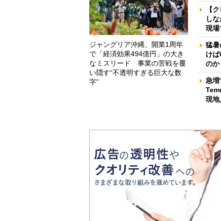
【ク
しな
現場
ジャングリア沖縄、開業1周年
猛暑
で「経済効果494億円」の大き
けば
なミスリード 事業の苦戦を覆
のか
い隠す“不透明すぎる巨大な数
急増
字”
Te
現地