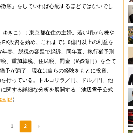
の徹底」をしていれば心配するほどではないでし
けべ・ゆきこ）：東京都在住の主婦。若い頃から株や
らFX投資を始め、これまでに8億円以上の利益を
07年春、脱税の容疑で起訴、同年夏、執行猶予刑
税、重加算税、住民税、罰金（約5億円）を全て
執行猶予が満了。現在は自らの経験をもとに投資、
動を行っている。トルコリラ／円、ドル／円、他
きに関する詳細な分析を展開する「池辺雪子公式
ov.jp/
）
1
2