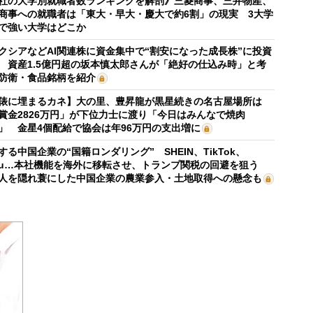
社の大学別就職者数ランキングを解剖》三菱商事、三井物産、
商事への就職者は「東大・早大・慶大で約6割」の現実 3大学
で強い大学はどこか
クシアなどAI関連株に資金集中で“割安になった成長株”に投資
 資産1.5億円超の坂本慎太郎さんが「絶好の仕込み時」と考
防衛・食品銘柄を紹介
俵に埋まるカネ】大の里、豊昇龍が黒星続きの名古屋場所は
賞金2826万円」が下位力士に渡り「今日はみんなで焼肉
」 金星4個配給で協会は年96万円の支出増に
する中国企業の“国籍ロンダリング” SHEIN、TikTok、
mu…本社機能を海外に移転させ、トランプ関税の回避を狙う
人を隠れ蓑にした中国企業の農業参入・土地取得への懸念も