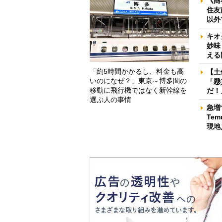
《商
住友
以外
キオ
妙味
える
「約5時間かかるし、料金も高
【土
いのになぜ？」東京～博多間の
「懸
移動に飛行機ではなく新幹線を
だ！
選ぶ人の事情
急増
Te
現地