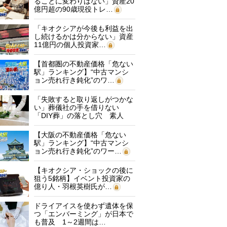
ることに変わりはない」資産20
億円超の90歳現役トレ…
「キオクシアが今後も利益を出
し続けるかは分からない」資産
11億円の個人投資家…
【首都圏の不動産価格「危ない
駅」ランキング】“中古マンシ
ョン売れ行き鈍化”のワ…
「失敗すると取り返しがつかな
い」葬儀社の手を借りない
「DIY葬」の落とし穴 素人
に…
【大阪の不動産価格「危ない
駅」ランキング】“中古マンシ
ョン売れ行き鈍化”のワー…
【キオクシア・ショックの後に
狙う5銘柄】イベント投資家の
億り人・羽根英樹氏が…
ドライアイスを使わず遺体を保
つ「エンバーミング」が日本で
も普及 1～2週間は…