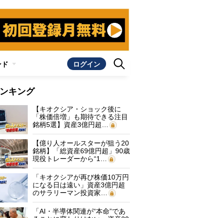
ンド
ログイン
ンキング
【キオクシア・ショック後に
「株価倍増」も期待できる注目
銘柄5選】資産3億円超…
【億り人オールスターが狙う20
銘柄】「総資産69億円超」90歳
現役トレーダーから“1…
「キオクシアが再び株価10万円
になる日は遠い」資産3億円超
のサラリーマン投資家…
「AI・半導体関連が“本命”であ