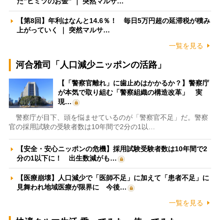
た”ヒミツのお金” ｜ 突然マルサ…
【第8回】年利はなんと14.6％！ 毎日5万円超の延滞税が積み
上がっていく ｜ 突然マルサ…
一覧を見る
河合雅司「人口減少ニッポンの活路」
【「警察官離れ」に歯止めはかかるか？】警察庁
が本気で取り組む「警察組織の構造改革」 実
現…
警察庁が目下、頭を悩ませているのが「警察官不足」だ。警察
官の採用試験の受験者数は10年間で2分の1以…
【安全・安心ニッポンの危機】採用試験受験者数は10年間で2
分の1以下に！ 出生数減がも…
【医療崩壊】人口減少で「医師不足」に加えて「患者不足」に
見舞われ地域医療が限界に 今後…
一覧を見る