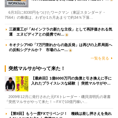
6月3日に8330円をつけたワークマン（東証スタンダード・
7564）の株価は、わずか1カ月あまりで約34％下落…
三菱重工が「AIインフラの新たな主役」として再評価される気
運 エヌビディアとの提携でAI…
キオクシアHD「7万円割れからの急反発」は再びの上昇局面へ
の反転シグナルか？ 市場のムー…
一覧を見る
突然マルサがやって来た！
【最終回】1億6000万円の負債と引き換えに手に
入れたプライスレスな経験 ｜ 突然マルサがや…
2009年12月に発行された元FXトレーダー・磯貝清明氏の著書
『突然マルサがやって来た！～FXで10億円稼い…
【第9回】もう一度FXでリベンジ！ 種銭は差し押さえを免れ