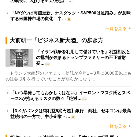
の成長につなげる4つの視点 …
「NYダウは高値更新、ナスダック・S&P500は足踏み」が意味
する米国株市場の変化 半…
一覧を見る
大前研一「ビジネス新大陸」の歩き方
「イラン戦争を利用して儲けている」利益相反と
の批判が強まるトランプファミリーの不正蓄財
疑…
トランプ大統領のファミリー信託が今年1～3月に3000回以上も
の証券取引を行っていたことが明らかになり…
「いつ暴発してもおかしくはない」イーロン・マスク氏とスペ
ースXが抱えるリスクの数々「絶対…
【3メガバンクは純利益5兆円超】銀行、商社、ゼネコンは最高
益続出の一方で、中小企業・…
一覧を見る