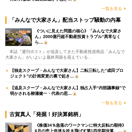
一覧を見る
「みんなで大家さん」配当ストップ騒動の内幕
《ついに見えた問題の核心》「みんなで大家さ
ん」2000億円超不動産投資トラブル“異常なく
ら…
本誌『週刊ポスト』が追及してきた不動産投資商品「みんなで
大家さん」がいよいよ最終局面を迎えている…
【独走スクープ・みんなで大家さん】二転三転した“成田プロ
ジェクト”の計画変更の裏で起き…
【追及スクープ・みんなで大家さん】独占入手“内部議事録”で
明かされる柳瀬健一・代表の思…
一覧を見る
古賀真人「発掘！好決算銘柄」
《株価34％急落のワークマンに特大反転の期待》
6月の売上低迷を吹き飛ばす第1四半期決算、…