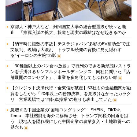
京都大・神戸大など、難関国立大学の総合型選抜が続々と廃
止 「推薦入試の拡大」報道と現実の乖離はなぜ起きるのか
【納車時に複数の事故】テスラジャパン“多額のEV補助金”で注
文殺到、現場は大混乱 トラブル続発の背後に見え隠れす
る“イーロンの右腕”の影
「30種類以上のパン食べ放題」で行列のできる新形態レストラ
ンを手掛けるサンマルクホールディングス 同社に聞いた「店
舗展開のコンセプト」、事業を多角化してもぶれない軸
【クレジット決済代行・全東信が破産】63社もの金融機関が融
資をしながら「20年以上の粉飾決算」を見抜けなかったカラク
リ 営業現場では“自転車操業”の焦りも表出していた
急増する中国企業の“国籍ロンダリング” SHEIN、TikTok、
Temu…本社機能を海外に移転させ、トランプ関税の回避を狙
う 現地人を隠れ蓑にした中国企業の農業参入・土地取得への
懸念も