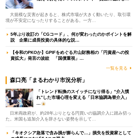
大規模な災害が起きると、株式市場が大きく動いたり、取引環
境が不安定になったりすることがある。一方…
5年ぶり改訂の「CGコード」、何が変わったのかポイントを解
説 企業に成長投資の具体的な説…
【令和のPKOか】GPIFをめぐる片山財務相の「円資産への投
資拡大」発言の波紋 「国債重視」…
一覧を見る
森口亮「まるわかり市況分析」
「トレンド転換のスイッチになり得る」“介入慣
れ”した市場心理を変える「日米協調為替介入」
…
日米両政府が、約28年ぶりとなる円買いの協調介入に踏み切っ
た。米国も追加介入を辞さない姿勢を示して…
「キオクシア急落で含み損が膨らんで…」損失を投資家として