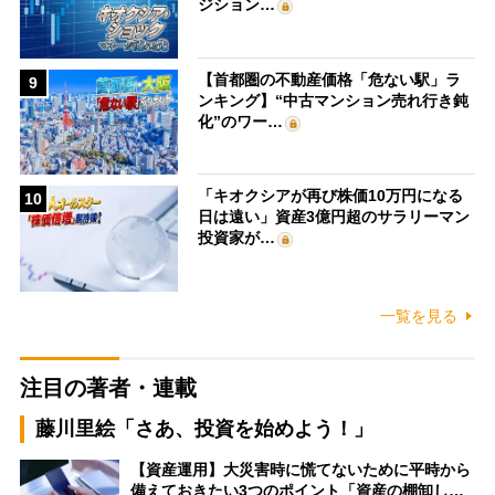
ジション…
【首都圏の不動産価格「危ない駅」ラ
9
ンキング】“中古マンション売れ行き鈍
化”のワー…
「キオクシアが再び株価10万円になる
10
日は遠い」資産3億円超のサラリーマン
投資家が…
一覧を見る
注目の著者・連載
藤川里絵「さあ、投資を始めよう！」
【資産運用】大災害時に慌てないために平時から
備えておきたい3つのポイント「資産の棚卸し…