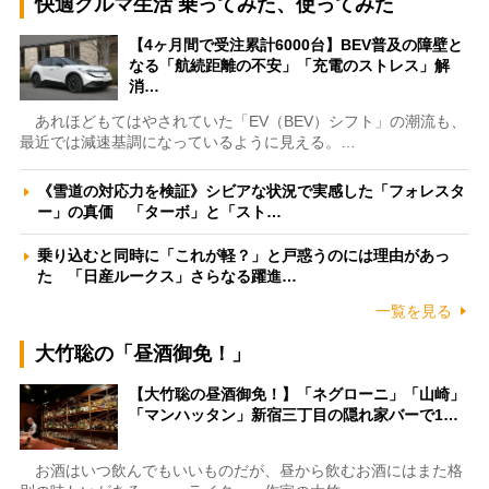
快適クルマ生活 乗ってみた、使ってみた
【4ヶ月間で受注累計6000台】BEV普及の障壁と
なる「航続距離の不安」「充電のストレス」解
消…
あれほどもてはやされていた「EV（BEV）シフト」の潮流も、
最近では減速基調になっているように見える。…
《雪道の対応力を検証》シビアな状況で実感した「フォレスタ
ー」の真価 「ターボ」と「スト…
乗り込むと同時に「これが軽？」と戸惑うのには理由があっ
た 「日産ルークス」さらなる躍進…
一覧を見る
大竹聡の「昼酒御免！」
【大竹聡の昼酒御免！】「ネグローニ」「山崎」
「マンハッタン」新宿三丁目の隠れ家バーで1…
お酒はいつ飲んでもいいものだが、昼から飲むお酒にはまた格