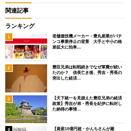
関連記事
ランキング
老舗遊技機メーカー・豊丸産業がパチ
1
ンコ事業停止の背景 大手と中小の格
差拡大に拍車…
豊臣兄弟は転戦続きでなぜ軍費が続い
2
たのか？ 信長亡き後、秀吉・秀長の
突出した経済…
【天下統一を見据えた豊臣兄弟の経済
3
政策】秀吉が弟・秀長を紀伊に転封し
た納得の事情…
【資産10億円超・かんちさんが厳
4