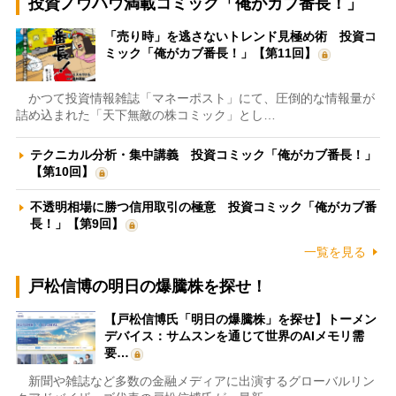
投資ノウハウ満載コミック「俺がカブ番長！」
「売り時」を逃さないトレンド見極め術 投資コ
ミック「俺がカブ番長！」【第11回】
かつて投資情報雑誌「マネーポスト」にて、圧倒的な情報量が
詰め込まれた「天下無敵の株コミック」とし…
テクニカル分析・集中講義 投資コミック「俺がカブ番長！」
【第10回】
不透明相場に勝つ信用取引の極意 投資コミック「俺がカブ番
長！」【第9回】
一覧を見る
戸松信博の明日の爆騰株を探せ！
【戸松信博氏「明日の爆騰株」を探せ】トーメン
デバイス：サムスンを通じて世界のAIメモリ需
要…
新聞や雑誌など多数の金融メディアに出演するグローバルリン