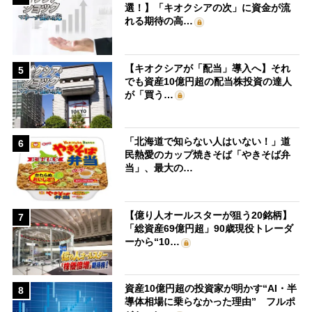
選！】「キオクシアの次」に資金が流
れる期待の高…
【キオクシアが「配当」導入へ】それ
5
でも資産10億円超の配当株投資の達人
が「買う…
「北海道で知らない人はいない！」道
6
民熱愛のカップ焼きそば「やきそば弁
当」、最大の…
【億り人オールスターが狙う20銘柄】
7
「総資産69億円超」90歳現役トレーダ
ーから“10…
資産10億円超の投資家が明かす“AI・半
8
導体相場に乗らなかった理由” フルポ