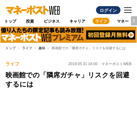
ログイン
トップ
投資
ビジネス
キャリア
ライフ
マネー
トップ
ライフ
趣味
映画館での「隣席ガチャ」リスクを回避するには
ライフ
2019.05.31 16:00
マネーポストWEB
映画館での「隣席ガチャ」リスクを回避
するには
Loaded
:
96.26%
/
Unmute