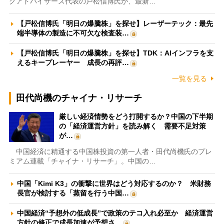
クアドバイザーズ代表の戸松信博氏が、最新…
【戸松信博氏「明日の爆騰株」を探せ】レーザーテック：最先
端半導体の製造に不可欠な検査装…
【戸松信博氏「明日の爆騰株」を探せ】TDK：AIインフラを支
えるキープレーヤー 成長の再評…
一覧を見る
田代尚機のチャイナ・リサーチ
厳しい経済情勢をどう打開するか？中国の下半期
の「経済運営方針」を読み解く 需要不足対策
が…
中国経済に精通する中国株投資の第一人者・田代尚機氏のプレ
ミアム連載「チャイナ・リサーチ」。中国の…
中国「Kimi K3」の衝撃に世界はどう対応するのか？ 米財務
長官が検討する「蒸留を行う中国…
中国経済“予想外の低成長”で政策のテコ入れ必至か 経済運営
方針の修正で成長加速が予想さ…