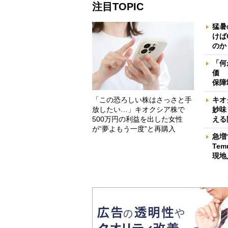
注目TOPIC
猛暑
けば
のか
「何
価 
保障
「この恐ろしい株はさっさと手
キオ
放したい…」キオクシア株で
妙味
500万円の利益を出した女性
える
が“夢よもう一度”と再購入
急増
Te
現地