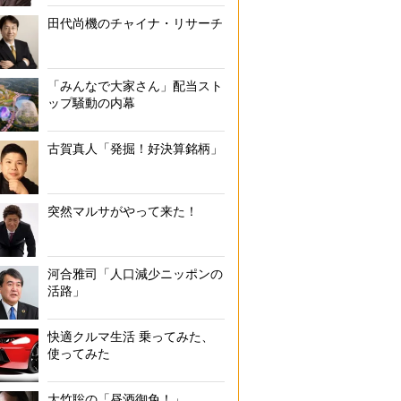
田代尚機のチャイナ・リサーチ
「みんなで大家さん」配当スト
ップ騒動の内幕
古賀真人「発掘！好決算銘柄」
突然マルサがやって来た！
河合雅司「人口減少ニッポンの
活路」
快適クルマ生活 乗ってみた、
使ってみた
大竹聡の「昼酒御免！」