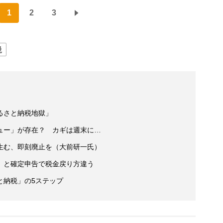
1
2
3
税
るさと納税地獄」
ュー」が存在？ カギは週末に…
生む、即刻廃止を（大前研一氏）
」と確定申告で税金戻り方違う
と納税」の5ステップ