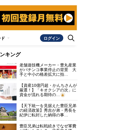
ンド
ログイン
ンキング
老舗遊技機メーカー・豊丸産業
がパチンコ事業停止の背景 大
手と中小の格差拡大に拍…
【資産10億円超・かんちさんが
厳選！】「キオクシアの次」に
資金が流れる期待の…
【天下統一を見据えた豊臣兄弟
の経済政策】秀吉が弟・秀長を
紀伊に転封した納得の事…
豊臣兄弟は転戦続きでなぜ軍費