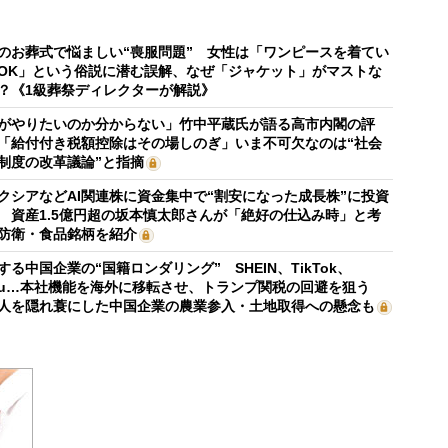
のお葬式で悩ましい“喪服問題” 女性は「ワンピースを着てい
OK」という俗説に潜む誤解、なぜ「ジャケット」がマストな
？《1級葬祭ディレクターが解説》
がやりたいのか分からない」竹中平蔵氏が語る高市内閣の評
「給付付き税額控除はその場しのぎ」いま不可欠なのは“社会
制度の改革議論”と指摘
クシアなどAI関連株に資金集中で“割安になった成長株”に投資
 資産1.5億円超の坂本慎太郎さんが「絶好の仕込み時」と考
防衛・食品銘柄を紹介
する中国企業の“国籍ロンダリング” SHEIN、TikTok、
mu…本社機能を海外に移転させ、トランプ関税の回避を狙う
人を隠れ蓑にした中国企業の農業参入・土地取得への懸念も