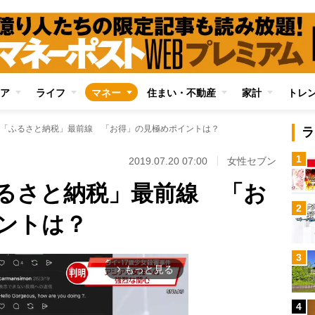
ア
ライフ
マネー
住まい・不動産
家計
トレ
「ふるさと納税」最前線 「お得」の見極めポイントは？
ラ
1
2019.07.20 07:00
女性セブン
るさと納税」最前線 「お
2
ントは？
3
もっと見る
arrow_forward_ios
4