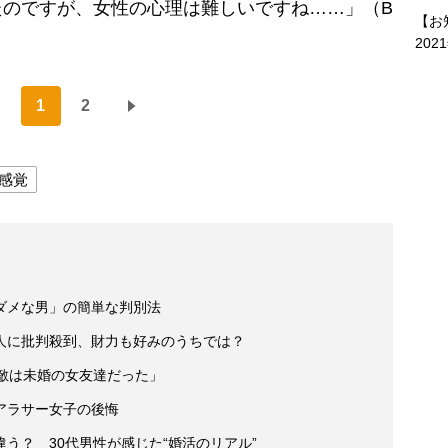
たのですが、女性の心理は難しいですね……」（B
【お
202
1
2
感覚
ダメな男」の簡単な判別法
人に批判殺到、財力も好みのうちでは？
敵は未婚の女友達だった」
アラサー女子の後悔
う？ 30代男性が感じた“婚活のリアル”