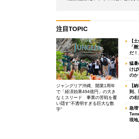
注目TOPIC
【土
「懸
だ！
猛暑
けば
のか
ジャングリア沖縄、開業1周年
【納
で「経済効果494億円」の大き
到、
なミスリード 事業の苦戦を覆
の右
い隠す“不透明すぎる巨大な数
急増
字”
Te
現地