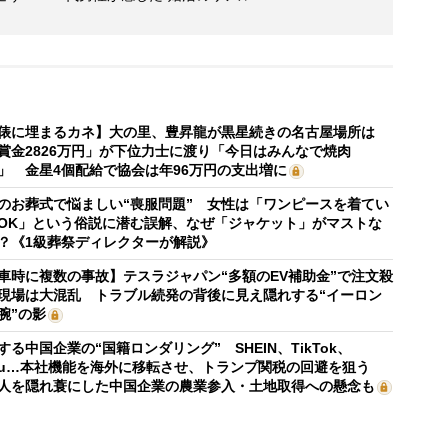
俵に埋まるカネ】大の里、豊昇龍が黒星続きの名古屋場所は
賞金2826万円」が下位力士に渡り「今日はみんなで焼肉
」 金星4個配給で協会は年96万円の支出増に
のお葬式で悩ましい“喪服問題” 女性は「ワンピースを着てい
OK」という俗説に潜む誤解、なぜ「ジャケット」がマストな
？《1級葬祭ディレクターが解説》
車時に複数の事故】テスラジャパン“多額のEV補助金”で注文殺
現場は大混乱 トラブル続発の背後に見え隠れする“イーロン
腕”の影
する中国企業の“国籍ロンダリング” SHEIN、TikTok、
mu…本社機能を海外に移転させ、トランプ関税の回避を狙う
人を隠れ蓑にした中国企業の農業参入・土地取得への懸念も