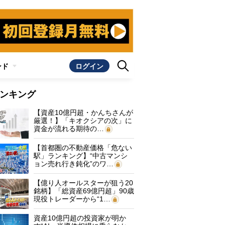
ンド
ログイン
ンキング
【資産10億円超・かんちさんが
厳選！】「キオクシアの次」に
資金が流れる期待の…
【首都圏の不動産価格「危ない
駅」ランキング】“中古マンシ
ョン売れ行き鈍化”のワ…
【億り人オールスターが狙う20
銘柄】「総資産69億円超」90歳
現役トレーダーから“1…
資産10億円超の投資家が明か