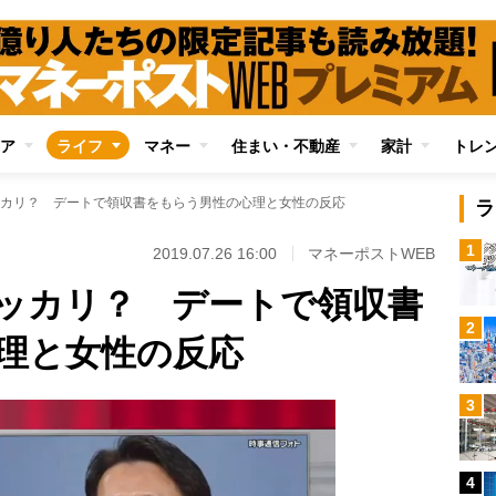
ア
ライフ
マネー
住まい・不動産
家計
トレ
カリ？ デートで領収書をもらう男性の心理と女性の反応
ラ
1
2019.07.26 16:00
マネーポストWEB
ッカリ？ デートで領収書
2
理と女性の反応
3
4