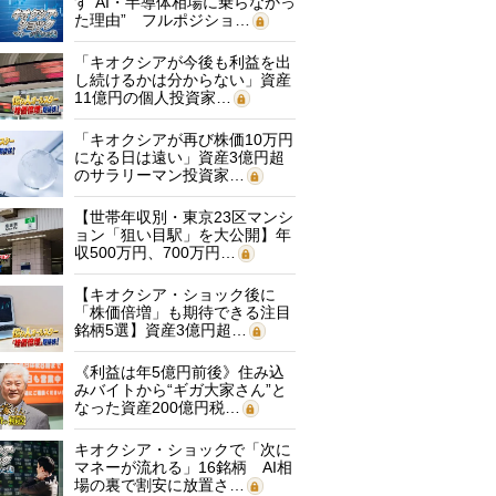
す“AI・半導体相場に乗らなかっ
た理由” フルポジショ…
「キオクシアが今後も利益を出
し続けるかは分からない」資産
11億円の個人投資家…
「キオクシアが再び株価10万円
になる日は遠い」資産3億円超
のサラリーマン投資家…
【世帯年収別・東京23区マンシ
ョン「狙い目駅」を大公開】年
収500万円、700万円…
【キオクシア・ショック後に
「株価倍増」も期待できる注目
銘柄5選】資産3億円超…
《利益は年5億円前後》住み込
みバイトから“ギガ大家さん”と
なった資産200億円税…
キオクシア・ショックで「次に
マネーが流れる」16銘柄 AI相
場の裏で割安に放置さ…