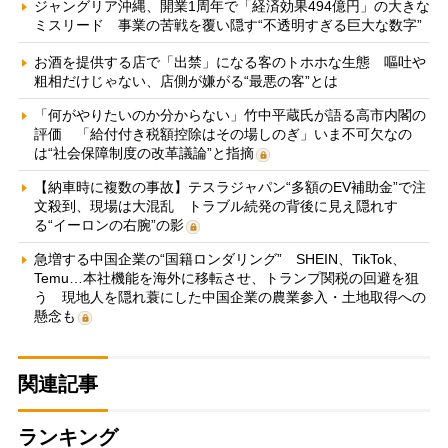
ジャングリア沖縄、開業1周年で「経済効果494億円」の大きな
ミスリード 事業の苦戦を覆い隠す“不透明すぎる巨大な数字”
お酒を提供する店で「出禁」になる客のトホホな生態 嘔吐や
粗相だけじゃない、店側が嫌がる“最悪の客”とは
「何がやりたいのか分からない」竹中平蔵氏が語る高市内閣の
評価 「給付付き税額控除はその場しのぎ」いま不可欠なの
は“社会保障制度の改革議論”と指摘
【納車時に複数の事故】テスラジャパン“多額のEV補助金”で注
文殺到、現場は大混乱 トラブル続発の背後に見え隠れす
る“イーロンの右腕”の影
急増する中国企業の“国籍ロンダリング” SHEIN、TikTok、
Temu…本社機能を海外に移転させ、トランプ関税の回避を狙
う 現地人を隠れ蓑にした中国企業の農業参入・土地取得への
懸念も
関連記事
ランキング