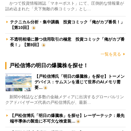
かつて投資情報雑誌「マネーポスト」にて、圧倒的な情報量が
詰め込まれた「天下無敵の株コミック」とし…
テクニカル分析・集中講義 投資コミック「俺がカブ番長！」
【第10回】
不透明相場に勝つ信用取引の極意 投資コミック「俺がカブ番
長！」【第9回】
一覧を見る
戸松信博の明日の爆騰株を探せ！
【戸松信博氏「明日の爆騰株」を探せ】トーメン
デバイス：サムスンを通じて世界のAIメモリ需
要…
新聞や雑誌など多数の金融メディアに出演するグローバルリン
クアドバイザーズ代表の戸松信博氏が、最新…
【戸松信博氏「明日の爆騰株」を探せ】レーザーテック：最先
端半導体の製造に不可欠な検査装…