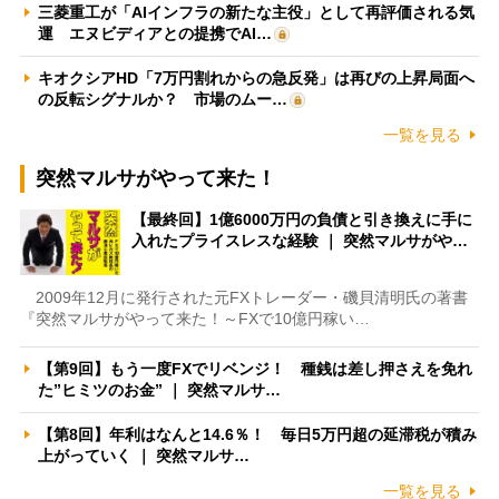
三菱重工が「AIインフラの新たな主役」として再評価される気
運 エヌビディアとの提携でAI…
キオクシアHD「7万円割れからの急反発」は再びの上昇局面へ
の反転シグナルか？ 市場のムー…
一覧を見る
突然マルサがやって来た！
【最終回】1億6000万円の負債と引き換えに手に
入れたプライスレスな経験 ｜ 突然マルサがや…
2009年12月に発行された元FXトレーダー・磯貝清明氏の著書
『突然マルサがやって来た！～FXで10億円稼い…
【第9回】もう一度FXでリベンジ！ 種銭は差し押さえを免れ
た”ヒミツのお金” ｜ 突然マルサ…
【第8回】年利はなんと14.6％！ 毎日5万円超の延滞税が積み
上がっていく ｜ 突然マルサ…
一覧を見る