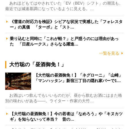
あれほどもてはやされていた「EV（BEV）シフト」の潮流も、
最近では減速基調になっているように見える。…
《雪道の対応力を検証》シビアな状況で実感した「フォレスタ
ー」の真価 「ターボ」と「スト…
乗り込むと同時に「これが軽？」と戸惑うのには理由があっ
た 「日産ルークス」さらなる躍進…
一覧を見る
大竹聡の「昼酒御免！」
【大竹聡の昼酒御免！】「ネグローニ」「山崎」
「マンハッタン」新宿三丁目の隠れ家バーで1…
お酒はいつ飲んでもいいものだが、昼から飲むお酒にはまた格
別の味わいがある――。ライター・作家の大竹…
【大竹聡の昼酒御免！】今の若者は「なめろう」や「キヌカツ
ギ」を知らないって本当？ 昔の…