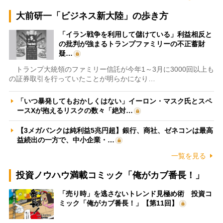
大前研一「ビジネス新大陸」の歩き方
「イラン戦争を利用して儲けている」利益相反と
の批判が強まるトランプファミリーの不正蓄財
疑…
トランプ大統領のファミリー信託が今年1～3月に3000回以上も
の証券取引を行っていたことが明らかになり…
「いつ暴発してもおかしくはない」イーロン・マスク氏とスペ
ースXが抱えるリスクの数々「絶対…
【3メガバンクは純利益5兆円超】銀行、商社、ゼネコンは最高
益続出の一方で、中小企業・…
一覧を見る
投資ノウハウ満載コミック「俺がカブ番長！」
「売り時」を逃さないトレンド見極め術 投資コ
ミック「俺がカブ番長！」【第11回】