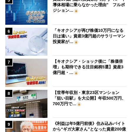
5
導体相場に乗らなかった理由” フルポ
ジション…
「キオクシアが再び株価10万円になる
6
日は遠い」資産3億円超のサラリーマン
投資家が…
【キオクシア・ショック後に「株価倍
7
増」も期待できる注目銘柄5選】資産3
億円超・…
【世帯年収別・東京23区マンション
8
「狙い目駅」を大公開】年収500万円、
700万円で…
《利益は年5億円前後》住み込みバイト
9
から“ギガ大家さん”となった資産200億