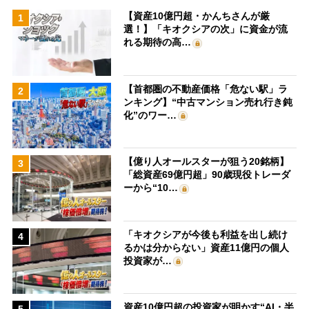
【資産10億円超・かんちさんが厳
1
選！】「キオクシアの次」に資金が流
れる期待の高…
【首都圏の不動産価格「危ない駅」ラ
2
ンキング】“中古マンション売れ行き鈍
化”のワー…
【億り人オールスターが狙う20銘柄】
3
「総資産69億円超」90歳現役トレーダ
ーから“10…
「キオクシアが今後も利益を出し続け
4
るかは分からない」資産11億円の個人
投資家が…
資産10億円超の投資家が明かす“AI・半