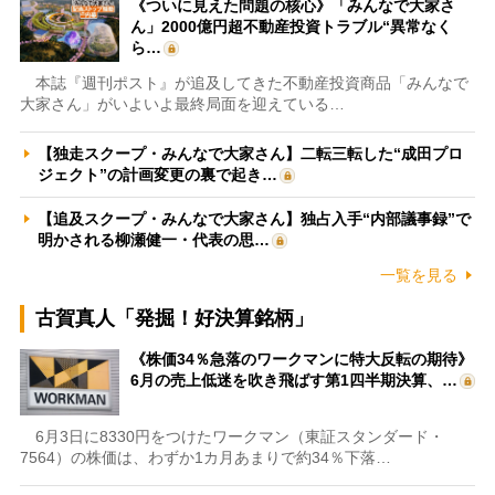
《ついに見えた問題の核心》「みんなで大家さ
ん」2000億円超不動産投資トラブル“異常なく
ら…
本誌『週刊ポスト』が追及してきた不動産投資商品「みんなで
大家さん」がいよいよ最終局面を迎えている…
【独走スクープ・みんなで大家さん】二転三転した“成田プロ
ジェクト”の計画変更の裏で起き…
【追及スクープ・みんなで大家さん】独占入手“内部議事録”で
明かされる柳瀬健一・代表の思…
一覧を見る
古賀真人「発掘！好決算銘柄」
《株価34％急落のワークマンに特大反転の期待》
6月の売上低迷を吹き飛ばす第1四半期決算、…
6月3日に8330円をつけたワークマン（東証スタンダード・
7564）の株価は、わずか1カ月あまりで約34％下落…