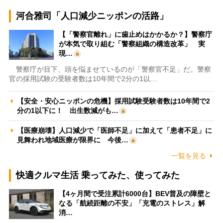
河合雅司「人口減少ニッポンの活路」
【「警察官離れ」に歯止めはかかるか？】警察庁
が本気で取り組む「警察組織の構造改革」 実
現…
警察庁が目下、頭を悩ませているのが「警察官不足」だ。警察
官の採用試験の受験者数は10年間で2分の1以…
【安全・安心ニッポンの危機】採用試験受験者数は10年間で2
分の1以下に！ 出生数減がも…
【医療崩壊】人口減少で「医師不足」に加えて「患者不足」に
見舞われ地域医療が限界に 今後…
一覧を見る
快適クルマ生活 乗ってみた、使ってみた
【4ヶ月間で受注累計6000台】BEV普及の障壁と
なる「航続距離の不安」「充電のストレス」解
消…