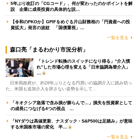
5年ぶり改訂の「CGコード」、何が変わったのかポイントを解
説 企業に成長投資の具体的な説…
【令和のPKOか】GPIFをめぐる片山財務相の「円資産への投
資拡大」発言の波紋 「国債重視」…
一覧を見る
森口亮「まるわかり市況分析」
「トレンド転換のスイッチになり得る」“介入慣
れ”した市場心理を変える「日米協調為替介入」
…
日米両政府が、約28年ぶりとなる円買いの協調介入に踏み切っ
た。米国も追加介入を辞さない姿勢を示して…
「キオクシア急落で含み損が膨らんで…」損失を投資家として
の成長につなげる4つの視点 …
「NYダウは高値更新、ナスダック・S&P500は足踏み」が意味
する米国株市場の変化 半…
一覧を見る