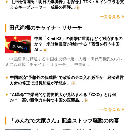
【戸松信博氏「明日の爆騰株」を探せ】TDK：AIインフラを支
えるキープレーヤー 成長の再評…
一覧を見る
田代尚機のチャイナ・リサーチ
中国「Kimi K3」の衝撃に世界はどう対応するの
か？ 米財務長官が検討する「蒸留を行う中国
AI…
中国経済に精通する中国株投資の第一人者・田代尚機氏のプレ
ミアム連載「チャイナ・リサーチ」。中国企…
中国経済“予想外の低成長”で政策のテコ入れ必至か 経済運営
方針の修正で成長加速が予想さ…
“AI革命”で爆発的な需要拡大が見込まれる「CXO」とは何
か？ 高い競争力を持つ中国の医薬品…
一覧を見る
「みんなで大家さん」配当ストップ騒動の内幕