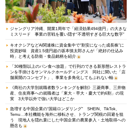
ジャングリア沖縄、開業1周年で「経済効果494億円」の大きな
ミスリード 事業の苦戦を覆い隠す“不透明すぎる巨大な数字”
キオクシアなどAI関連株に資金集中で“割安になった成長株”に
投資妙味 資産1.5億円超の坂本慎太郎さんが「絶好の仕込み
時」と考える防衛・食品銘柄を紹介
「30種類以上のパン食べ放題」で行列のできる新形態レストラ
ンを手掛けるサンマルクホールディングス 同社に聞いた「店
舗展開のコンセプト」、事業を多角化してもぶれない軸
《商社の大学別就職者数ランキングを解剖》三菱商事、三井物
産、住友商事への就職者は「東大・早大・慶大で約6割」の現
実 3大学以外で強い大学はどこか
急増する中国企業の“国籍ロンダリング” SHEIN、TikTok、
Temu…本社機能を海外に移転させ、トランプ関税の回避を狙
う 現地人を隠れ蓑にした中国企業の農業参入・土地取得への
懸念も