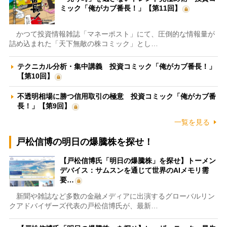
ミック「俺がカブ番長！」【第11回】
かつて投資情報雑誌「マネーポスト」にて、圧倒的な情報量が
詰め込まれた「天下無敵の株コミック」とし…
テクニカル分析・集中講義 投資コミック「俺がカブ番長！」
【第10回】
不透明相場に勝つ信用取引の極意 投資コミック「俺がカブ番
長！」【第9回】
一覧を見る
戸松信博の明日の爆騰株を探せ！
【戸松信博氏「明日の爆騰株」を探せ】トーメン
デバイス：サムスンを通じて世界のAIメモリ需
要…
新聞や雑誌など多数の金融メディアに出演するグローバルリン
クアドバイザーズ代表の戸松信博氏が、最新…