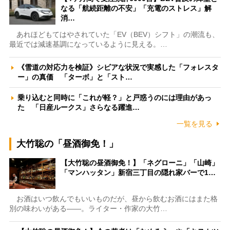
なる「航続距離の不安」「充電のストレス」解
消…
あれほどもてはやされていた「EV（BEV）シフト」の潮流も、
最近では減速基調になっているように見える。…
《雪道の対応力を検証》シビアな状況で実感した「フォレスタ
ー」の真価 「ターボ」と「スト…
乗り込むと同時に「これが軽？」と戸惑うのには理由があっ
た 「日産ルークス」さらなる躍進…
一覧を見る
大竹聡の「昼酒御免！」
【大竹聡の昼酒御免！】「ネグローニ」「山崎」
「マンハッタン」新宿三丁目の隠れ家バーで1…
お酒はいつ飲んでもいいものだが、昼から飲むお酒にはまた格
別の味わいがある――。ライター・作家の大竹…