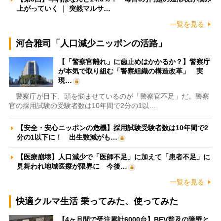
上がっていく ｜ 突然マルサ…
一覧を見る
河合雅司「人口減少ニッポンの活路」
【「警察官離れ」に歯止めはかかるか？】警察庁
が本気で取り組む「警察組織の構造改革」 実
現…
警察庁が目下、頭を悩ませているのが「警察官不足」だ。警察
官の採用試験の受験者数は10年間で2分の1以…
【安全・安心ニッポンの危機】採用試験受験者数は10年間で2
分の1以下に！ 出生数減がも…
【医療崩壊】人口減少で「医師不足」に加えて「患者不足」に
見舞われ地域医療が限界に 今後…
一覧を見る
快適クルマ生活 乗ってみた、使ってみた
【4ヶ月間で受注累計6000台】BEV普及の障壁と