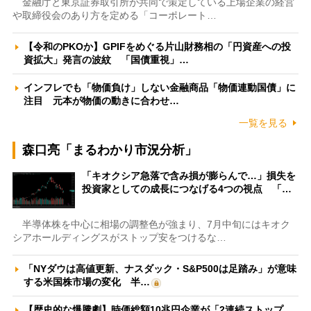
金融庁と東京証券取引所が共同で策定している上場企業の経営
や取締役会のあり方を定める「コーポレート…
【令和のPKOか】GPIFをめぐる片山財務相の「円資産への投
資拡大」発言の波紋 「国債重視」…
インフレでも「物価負け」しない金融商品「物価連動国債」に
注目 元本が物価の動きに合わせ…
一覧を見る
森口亮「まるわかり市況分析」
「キオクシア急落で含み損が膨らんで…」損失を
投資家としての成長につなげる4つの視点 「…
半導体株を中心に相場の調整色が強まり、7月中旬にはキオク
シアホールディングスがストップ安をつけるな…
「NYダウは高値更新、ナスダック・S&P500は足踏み」が意味
する米国株市場の変化 半…
【歴史的な爆騰劇】時価総額10兆円企業が「2連続ストップ