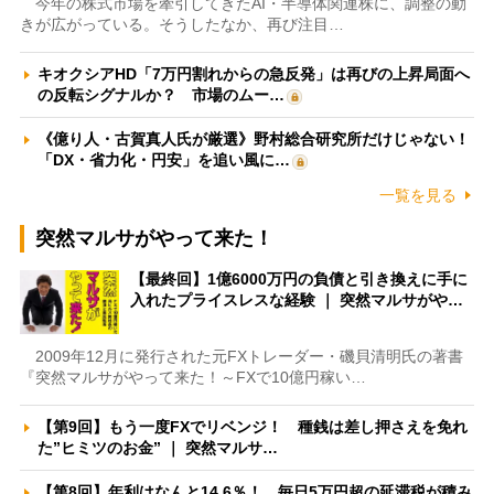
今年の株式市場を牽引してきたAI・半導体関連株に、調整の動
きが広がっている。そうしたなか、再び注目…
キオクシアHD「7万円割れからの急反発」は再びの上昇局面へ
の反転シグナルか？ 市場のムー…
《億り人・古賀真人氏が厳選》野村総合研究所だけじゃない！
「DX・省力化・円安」を追い風に…
一覧を見る
突然マルサがやって来た！
【最終回】1億6000万円の負債と引き換えに手に
入れたプライスレスな経験 ｜ 突然マルサがや…
2009年12月に発行された元FXトレーダー・磯貝清明氏の著書
『突然マルサがやって来た！～FXで10億円稼い…
【第9回】もう一度FXでリベンジ！ 種銭は差し押さえを免れ
た”ヒミツのお金” ｜ 突然マルサ…
【第8回】年利はなんと14.6％！ 毎日5万円超の延滞税が積み