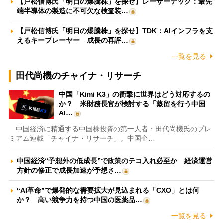
【戸松信博氏「明日の爆騰株」を探せ】レーザーテック：最先
端半導体の製造に不可欠な検査装…
【戸松信博氏「明日の爆騰株」を探せ】TDK：AIインフラを支
えるキープレーヤー 成長の再評…
一覧を見る
田代尚機のチャイナ・リサーチ
中国「Kimi K3」の衝撃に世界はどう対応するの
か？ 米財務長官が検討する「蒸留を行う中国
AI…
中国経済に精通する中国株投資の第一人者・田代尚機氏のプレ
ミアム連載「チャイナ・リサーチ」。中国企…
中国経済“予想外の低成長”で政策のテコ入れ必至か 経済運営
方針の修正で成長加速が予想さ…
“AI革命”で爆発的な需要拡大が見込まれる「CXO」とは何
か？ 高い競争力を持つ中国の医薬品…
一覧を見る