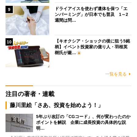
ドライアイスを使わず遺体を保つ「エ
9
ンバーミング」が日本でも普及 1～2
週間は問…
【キオクシア・ショックの後に狙う5銘
10
柄】イベント投資家の億り人・羽根英
樹氏が厳…
一覧を見る
注目の著者・連載
藤川里絵「さあ、投資を始めよう！」
5年ぶり改訂の「CGコード」、何が変わったのか
ポイントを解説 企業に成長投資の具体的な説
明…