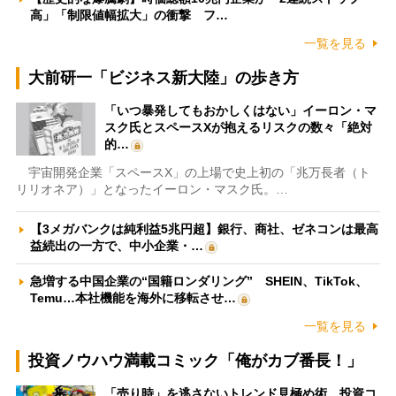
高」「制限値幅拡大」の衝撃 フ…
一覧を見る
大前研一「ビジネス新大陸」の歩き方
「いつ暴発してもおかしくはない」イーロン・マ
スク氏とスペースXが抱えるリスクの数々「絶対
的…
宇宙開発企業「スペースX」の上場で史上初の「兆万長者（ト
リリオネア）」となったイーロン・マスク氏。…
【3メガバンクは純利益5兆円超】銀行、商社、ゼネコンは最高
益続出の一方で、中小企業・…
急増する中国企業の“国籍ロンダリング” SHEIN、TikTok、
Temu…本社機能を海外に移転させ…
一覧を見る
投資ノウハウ満載コミック「俺がカブ番長！」
「売り時」を逃さないトレンド見極め術 投資コ