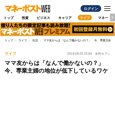
ログイン
トップ
投資
ビジネス
キャリア
ライフ
マネー
トップ
ライフ
生活
ママ友からは「なんで働かないの？」 今、専業主婦の
ライフ
2019.08.05 15:00
女性セブン
ママ友からは「なんで働かないの？」
今、専業主婦の地位が低下しているワケ
Loaded
:
100.00%
/
Unmute