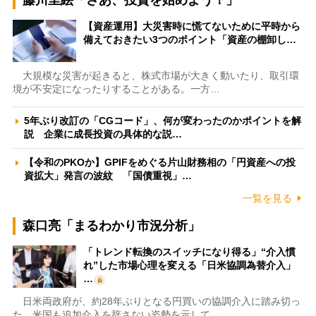
藤川里絵「さあ、投資を始めよう！」
【資産運用】大災害時に慌てないために平時から
備えておきたい3つのポイント「資産の棚卸し…
大規模な災害が起きると、株式市場が大きく動いたり、取引環
境が不安定になったりすることがある。一方…
5年ぶり改訂の「CGコード」、何が変わったのかポイントを解
説 企業に成長投資の具体的な説…
【令和のPKOか】GPIFをめぐる片山財務相の「円資産への投
資拡大」発言の波紋 「国債重視」…
一覧を見る
森口亮「まるわかり市況分析」
「トレンド転換のスイッチになり得る」“介入慣
れ”した市場心理を変える「日米協調為替介入」
…
日米両政府が、約28年ぶりとなる円買いの協調介入に踏み切っ
た。米国も追加介入を辞さない姿勢を示して…