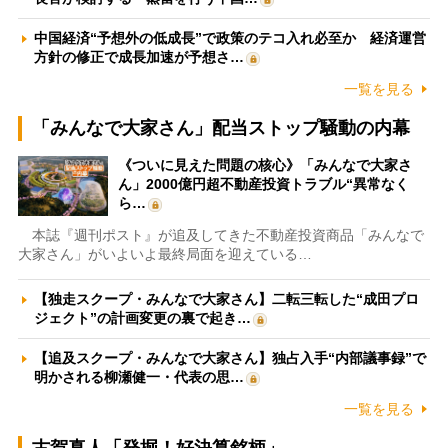
中国経済“予想外の低成長”で政策のテコ入れ必至か 経済運営
方針の修正で成長加速が予想さ…
一覧を見る
「みんなで大家さん」配当ストップ騒動の内幕
《ついに見えた問題の核心》「みんなで大家さ
ん」2000億円超不動産投資トラブル“異常なく
ら…
本誌『週刊ポスト』が追及してきた不動産投資商品「みんなで
大家さん」がいよいよ最終局面を迎えている…
【独走スクープ・みんなで大家さん】二転三転した“成田プロ
ジェクト”の計画変更の裏で起き…
【追及スクープ・みんなで大家さん】独占入手“内部議事録”で
明かされる柳瀬健一・代表の思…
一覧を見る