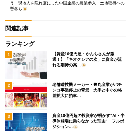
う 現地人を隠れ蓑にした中国企業の農業参入・土地取得への
懸念も
関連記事
ランキング
【資産10億円超・かんちさんが厳
1
選！】「キオクシアの次」に資金が流
れる期待の高…
老舗遊技機メーカー・豊丸産業がパチ
2
ンコ事業停止の背景 大手と中小の格
差拡大に拍車…
資産10億円超の投資家が明かす“AI・半
3
導体相場に乗らなかった理由” フルポ
ジション…