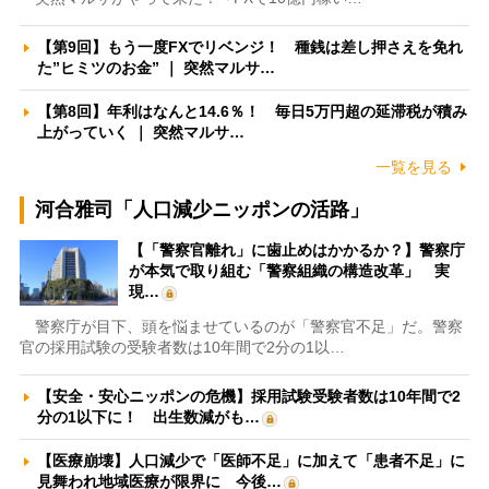
【第9回】もう一度FXでリベンジ！ 種銭は差し押さえを免れ
た”ヒミツのお金” ｜ 突然マルサ…
【第8回】年利はなんと14.6％！ 毎日5万円超の延滞税が積み
上がっていく ｜ 突然マルサ…
一覧を見る
河合雅司「人口減少ニッポンの活路」
【「警察官離れ」に歯止めはかかるか？】警察庁
が本気で取り組む「警察組織の構造改革」 実
現…
警察庁が目下、頭を悩ませているのが「警察官不足」だ。警察
官の採用試験の受験者数は10年間で2分の1以…
【安全・安心ニッポンの危機】採用試験受験者数は10年間で2
分の1以下に！ 出生数減がも…
【医療崩壊】人口減少で「医師不足」に加えて「患者不足」に
見舞われ地域医療が限界に 今後…