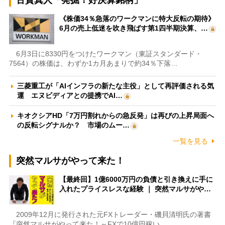
古賀真人「発掘！好決算銘柄」
《株価34％急落のワークマンに特大反転の期待》
6月の売上低迷を吹き飛ばす第1四半期決算、…
6月3日に8330円をつけたワークマン（東証スタンダード・
7564）の株価は、わずか1カ月あまりで約34％下落…
三菱重工が「AIインフラの新たな主役」として再評価される気
運 エヌビディアとの提携でAI…
キオクシアHD「7万円割れからの急反発」は再びの上昇局面へ
の反転シグナルか？ 市場のムー…
一覧を見る
突然マルサがやって来た！
【最終回】1億6000万円の負債と引き換えに手に
入れたプライスレスな経験 ｜ 突然マルサがや…
2009年12月に発行された元FXトレーダー・磯貝清明氏の著書
『突然マルサがやって来た！～FXで10億円稼い…