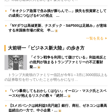
「キオクシア急落で含み損が膨らんで…」損失を投資家として
の成長につなげる4つの視点 …
「NYダウは高値更新、ナスダック・S&P500は足踏み」が意味
する米国株市場の変化 半…
一覧を見る
大前研一「ビジネス新大陸」の歩き方
「イラン戦争を利用して儲けている」利益相反と
の批判が強まるトランプファミリーの不正蓄財
疑…
トランプ大統領のファミリー信託が今年1～3月に3000回以上も
の証券取引を行っていたことが明らかになり…
「いつ暴発してもおかしくはない」イーロン・マスク氏とスペ
ースXが抱えるリスクの数々「絶対…
【3メガバンクは純利益5兆円超】銀行、商社、ゼネコンは最高
益続出の一方で、中小企業・…