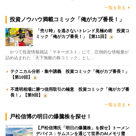
一覧を見る
投資ノウハウ満載コミック「俺がカブ番長！」
「売り時」を逃さないトレンド見極め術 投資コ
ミック「俺がカブ番長！」【第11回】
かつて投資情報雑誌「マネーポスト」にて、圧倒的な情報量が
詰め込まれた「天下無敵の株コミック」とし…
テクニカル分析・集中講義 投資コミック「俺がカブ番長！」
【第10回】
不透明相場に勝つ信用取引の極意 投資コミック「俺がカブ番
長！」【第9回】
一覧を見る
戸松信博の明日の爆騰株を探せ！
【戸松信博氏「明日の爆騰株」を探せ】トーメン
デバイス：サムスンを通じて世界のAIメモリ需