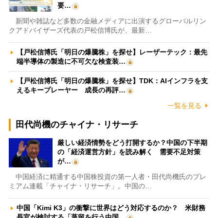
要…
新聞や雑誌など多数の金融メディアに出演するグローバルリン
クアドバイザーズ代表の戸松信博氏が、最新…
【戸松信博氏「明日の爆騰株」を探せ】レーザーテック：最先
端半導体の製造に不可欠な検査装…
【戸松信博氏「明日の爆騰株」を探せ】TDK：AIインフラを支
えるキープレーヤー 成長の再評…
一覧を見る
田代尚機のチャイナ・リサーチ
厳しい経済情勢をどう打開するか？中国の下半期
の「経済運営方針」を読み解く 需要不足対策
が…
中国経済に精通する中国株投資の第一人者・田代尚機氏のプレ
ミアム連載「チャイナ・リサーチ」。中国の…
中国「Kimi K3」の衝撃に世界はどう対応するのか？ 米財務
長官が検討する「蒸留を行う中国…