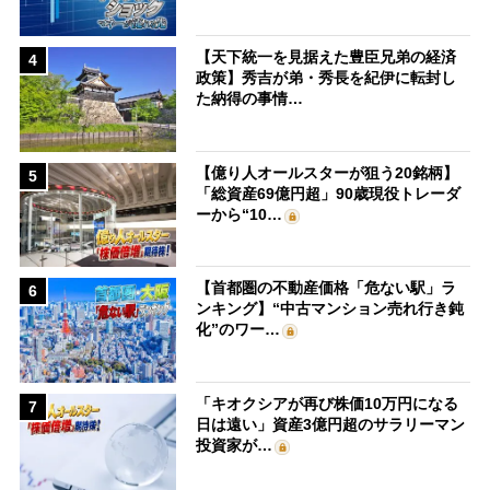
【天下統一を見据えた豊臣兄弟の経済
4
政策】秀吉が弟・秀長を紀伊に転封し
た納得の事情…
【億り人オールスターが狙う20銘柄】
5
「総資産69億円超」90歳現役トレーダ
ーから“10…
【首都圏の不動産価格「危ない駅」ラ
6
ンキング】“中古マンション売れ行き鈍
化”のワー…
「キオクシアが再び株価10万円になる
7
日は遠い」資産3億円超のサラリーマン
投資家が…