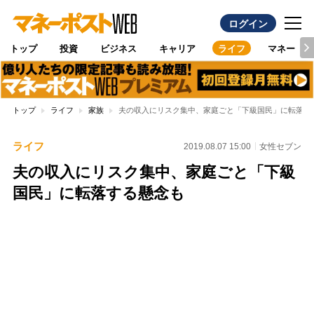
ログイン
トップ
投資
ビジネス
キャリア
ライフ
マネー
トップ
ライフ
家族
夫の収入にリスク集中、家庭ごと「下級国民」に転落す
ライフ
2019.08.07 15:00
女性セブン
夫の収入にリスク集中、家庭ごと「下級
国民」に転落する懸念も
Loaded
:
100.00%
/
Unmute