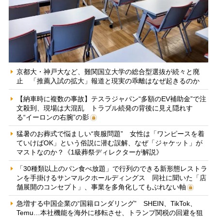
京都大・神戸大など、難関国立大学の総合型選抜が続々と廃
止 「推薦入試の拡大」報道と現実の乖離はなぜ起きるのか
【納車時に複数の事故】テスラジャパン“多額のEV補助金”で注
文殺到、現場は大混乱 トラブル続発の背後に見え隠れす
る“イーロンの右腕”の影
猛暑のお葬式で悩ましい“喪服問題” 女性は「ワンピースを着
ていけばOK」という俗説に潜む誤解、なぜ「ジャケット」が
マストなのか？《1級葬祭ディレクターが解説》
「30種類以上のパン食べ放題」で行列のできる新形態レストラ
ンを手掛けるサンマルクホールディングス 同社に聞いた「店
舗展開のコンセプト」、事業を多角化してもぶれない軸
急増する中国企業の“国籍ロンダリング” SHEIN、TikTok、
Temu…本社機能を海外に移転させ、トランプ関税の回避を狙