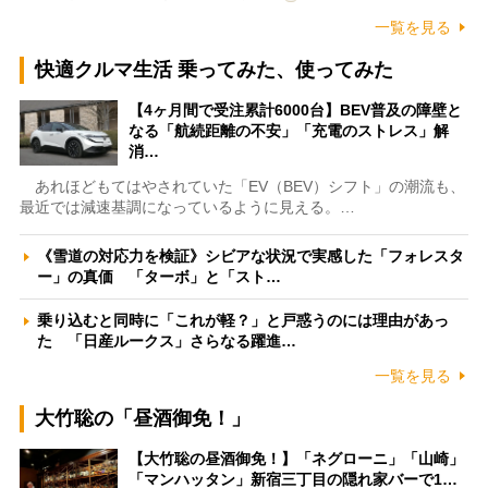
一覧を見る
快適クルマ生活 乗ってみた、使ってみた
【4ヶ月間で受注累計6000台】BEV普及の障壁と
なる「航続距離の不安」「充電のストレス」解
消…
あれほどもてはやされていた「EV（BEV）シフト」の潮流も、
最近では減速基調になっているように見える。…
《雪道の対応力を検証》シビアな状況で実感した「フォレスタ
ー」の真価 「ターボ」と「スト…
乗り込むと同時に「これが軽？」と戸惑うのには理由があっ
た 「日産ルークス」さらなる躍進…
一覧を見る
大竹聡の「昼酒御免！」
【大竹聡の昼酒御免！】「ネグローニ」「山崎」
「マンハッタン」新宿三丁目の隠れ家バーで1…