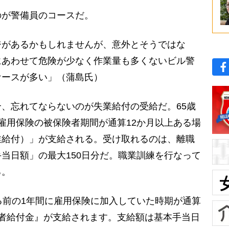
が警備員のコースだ。
ジがあるかもしれませんが、意外とそうではな
にあわせて危険が少なく作業量も多くないビル警
ケースが多い」（蒲島氏）
、忘れてならないのが失業給付の受給だ。65歳
雇用保険の被保険者期間が通算12か月以上ある場
業給付）」が支給される。受け取れるのは、離職
当日額」の最大150日分だ。職業訓練を行なって
る。
る前の1年間に雇用保険に加入していた時期が通算
者給付金』が支給されます。支給額は基本手当日