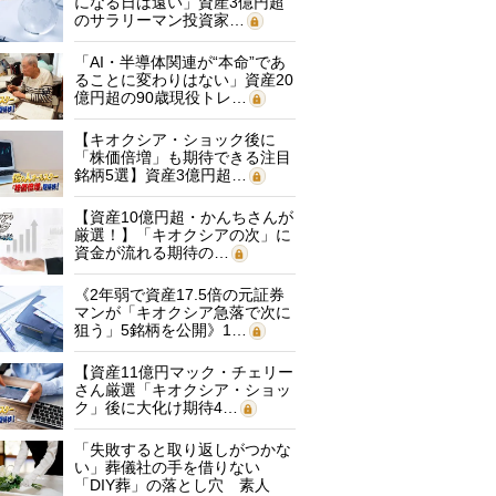
になる日は遠い」資産3億円超
のサラリーマン投資家…
「AI・半導体関連が“本命”であ
ることに変わりはない」資産20
億円超の90歳現役トレ…
【キオクシア・ショック後に
「株価倍増」も期待できる注目
銘柄5選】資産3億円超…
【資産10億円超・かんちさんが
厳選！】「キオクシアの次」に
資金が流れる期待の…
《2年弱で資産17.5倍の元証券
マンが「キオクシア急落で次に
狙う」5銘柄を公開》1…
【資産11億円マック・チェリー
さん厳選「キオクシア・ショッ
ク」後に大化け期待4…
「失敗すると取り返しがつかな
い」葬儀社の手を借りない
「DIY葬」の落とし穴 素人