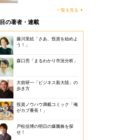
に…
一覧を見る
目の著者・連載
藤川里絵「さあ、投資を始めよ
う！」
森口亮「まるわかり市況分析」
大前研一「ビジネス新大陸」の
歩き方
投資ノウハウ満載コミック「俺
がカブ番長！」
戸松信博の明日の爆騰株を探
せ！