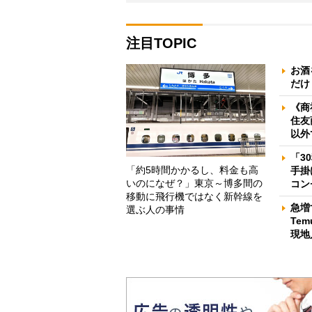
注目TOPIC
お酒
だけ
《商
住友
以外
「3
「約5時間かかるし、料金も高
手掛
いのになぜ？」東京～博多間の
コン
移動に飛行機ではなく新幹線を
急増
選ぶ人の事情
Te
現地