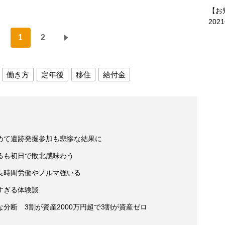
）
【お
202
1
2
働き方
定年後
移住
給付金
めて遺跡発掘参加も悲惨な結果に
るも初日で敗北感味わう
 長時間労働やノルマ強いる
すぎる体験談
分断 3割が資産2000万円超で3割が資産ゼロ