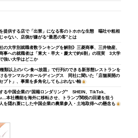
を提供する店で「出禁」になる客のトホホな生態 嘔吐や粗相
じゃない、店側が嫌がる“最悪の客”とは
社の大学別就職者数ランキングを解剖》三菱商事、三井物産、
商事への就職者は「東大・早大・慶大で約6割」の現実 3大学
で強い大学はどこか
0種類以上のパン食べ放題」で行列のできる新形態レストランを
けるサンマルクホールディングス 同社に聞いた「店舗展開の
セプト」、事業を多角化してもぶれない軸
する中国企業の“国籍ロンダリング” SHEIN、TikTok、
mu…本社機能を海外に移転させ、トランプ関税の回避を狙う
人を隠れ蓑にした中国企業の農業参入・土地取得への懸念も