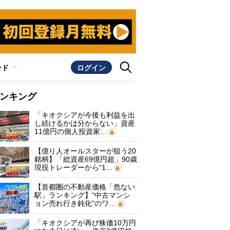
ンド
ログイン
ンキング
「キオクシアが今後も利益を出
し続けるかは分からない」資産
11億円の個人投資家…
【億り人オールスターが狙う20
銘柄】「総資産69億円超」90歳
現役トレーダーから“1…
【首都圏の不動産価格「危ない
駅」ランキング】“中古マンシ
ョン売れ行き鈍化”のワ…
「キオクシアが再び株価10万円