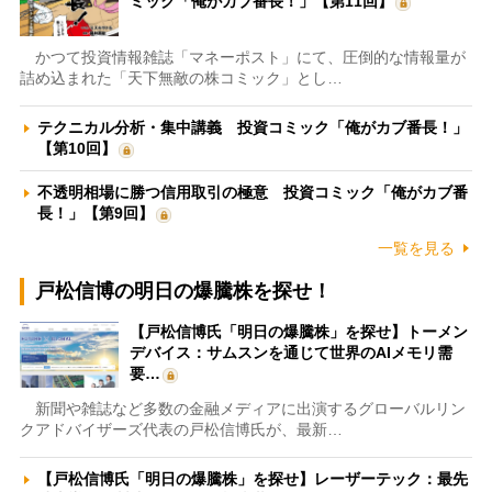
ミック「俺がカブ番長！」【第11回】
かつて投資情報雑誌「マネーポスト」にて、圧倒的な情報量が
詰め込まれた「天下無敵の株コミック」とし…
テクニカル分析・集中講義 投資コミック「俺がカブ番長！」
【第10回】
不透明相場に勝つ信用取引の極意 投資コミック「俺がカブ番
長！」【第9回】
一覧を見る
戸松信博の明日の爆騰株を探せ！
【戸松信博氏「明日の爆騰株」を探せ】トーメン
デバイス：サムスンを通じて世界のAIメモリ需
要…
新聞や雑誌など多数の金融メディアに出演するグローバルリン
クアドバイザーズ代表の戸松信博氏が、最新…
【戸松信博氏「明日の爆騰株」を探せ】レーザーテック：最先