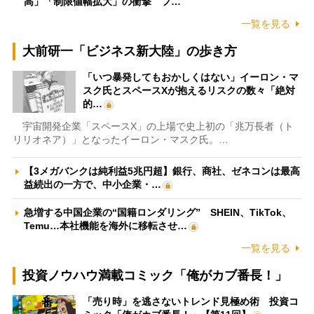
高」「制限値幅拡大」の衝撃 フ…
一覧を見る
大前研一「ビジネス新大陸」の歩き方
「いつ暴発してもおかしくはない」イーロン・マ
スク氏とスペースXが抱えるリスクの数々「絶対
的…
宇宙開発企業「スペースX」の上場で史上初の「兆万長者（ト
リリオネア）」となったイーロン・マスク氏。…
【3メガバンクは純利益5兆円超】銀行、商社、ゼネコンは最高
益続出の一方で、中小企業・…
急増する中国企業の“国籍ロンダリング” SHEIN、TikTok、
Temu…本社機能を海外に移転させ…
一覧を見る
投資ノウハウ満載コミック「俺がカブ番長！」
「売り時」を逃さないトレンド見極め術 投資コ