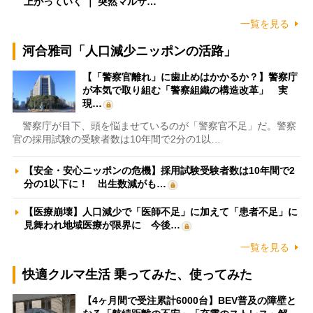
上がっていく ｜ 突然マルサ…
一覧を見る
河合雅司「人口減少ニッポンの活路」
【「警察官離れ」に歯止めはかかるか？】警察庁
が本気で取り組む「警察組織の構造改革」 実
現…
警察庁が目下、頭を悩ませているのが「警察官不足」だ。警察
官の採用試験の受験者数は10年間で2分の1以…
【安全・安心ニッポンの危機】採用試験受験者数は10年間で2
分の1以下に！ 出生数減がも…
【医療崩壊】人口減少で「医師不足」に加えて「患者不足」に
見舞われ地域医療が限界に 今後…
一覧を見る
快適クルマ生活 乗ってみた、使ってみた
【4ヶ月間で受注累計6000台】BEV普及の障壁と