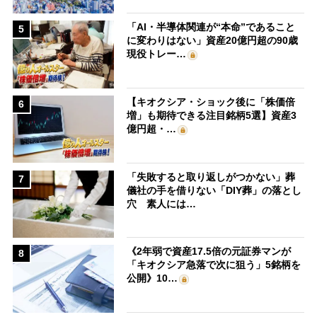
「AI・半導体関連が“本命”であること
5
に変わりはない」資産20億円超の90歳
現役トレー…
【キオクシア・ショック後に「株価倍
6
増」も期待できる注目銘柄5選】資産3
億円超・…
「失敗すると取り返しがつかない」葬
7
儀社の手を借りない「DIY葬」の落とし
穴 素人には…
《2年弱で資産17.5倍の元証券マンが
8
「キオクシア急落で次に狙う」5銘柄を
公開》10…