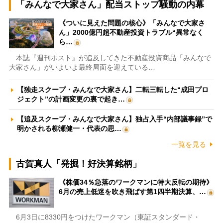
「みんなで大家さん」配当ストップ騒動の内幕
《ついに見えた問題の核心》「みんなで大家さ
ん」2000億円超不動産投資トラブル“異常なく
ら…
本誌『週刊ポスト』が追及してきた不動産投資商品「みんなで
大家さん」がいよいよ最終局面を迎えている…
【独走スクープ・みんなで大家さん】二転三転した“成田プロ
ジェクト”の計画変更の裏で起き…
【追及スクープ・みんなで大家さん】独占入手“内部議事録”で
明かされる柳瀬健一・代表の思…
一覧を見る
古賀真人「発掘！好決算銘柄」
《株価34％急落のワークマンに特大反転の期待》
6月の売上低迷を吹き飛ばす第1四半期決算、…
6月3日に8330円をつけたワークマン（東証スタンダード・