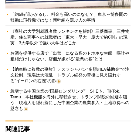
「約5時間かかるし、料金も高いのになぜ？」東京～博多間の
移動に飛行機ではなく新幹線を選ぶ人の事情
《商社の大学別就職者数ランキングを解剖》三菱商事、三井物
産、住友商事への就職者は「東大・早大・慶大で約6割」の現
実 3大学以外で強い大学はどこか
お酒を提供する店で「出禁」になる客のトホホな生態 嘔吐や
粗相だけじゃない、店側が嫌がる“最悪の客”とは
【納車時に複数の事故】テスラジャパン“多額のEV補助金”で注
文殺到、現場は大混乱 トラブル続発の背後に見え隠れす
る“イーロンの右腕”の影
急増する中国企業の“国籍ロンダリング” SHEIN、TikTok、
Temu…本社機能を海外に移転させ、トランプ関税の回避を狙
う 現地人を隠れ蓑にした中国企業の農業参入・土地取得への
懸念も
関連記事