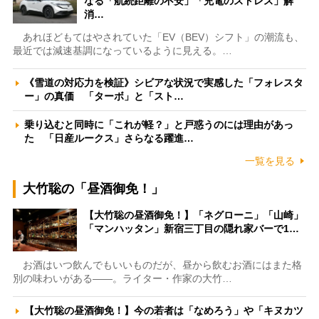
なる「航続距離の不安」「充電のストレス」解
消…
あれほどもてはやされていた「EV（BEV）シフト」の潮流も、
最近では減速基調になっているように見える。…
《雪道の対応力を検証》シビアな状況で実感した「フォレスタ
ー」の真価 「ターボ」と「スト…
乗り込むと同時に「これが軽？」と戸惑うのには理由があっ
た 「日産ルークス」さらなる躍進…
一覧を見る
大竹聡の「昼酒御免！」
【大竹聡の昼酒御免！】「ネグローニ」「山崎」
「マンハッタン」新宿三丁目の隠れ家バーで1…
お酒はいつ飲んでもいいものだが、昼から飲むお酒にはまた格
別の味わいがある――。ライター・作家の大竹…
【大竹聡の昼酒御免！】今の若者は「なめろう」や「キヌカツ