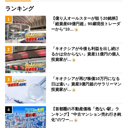
ランキング
【億り人オールスターが狙う20銘柄】
1
「総資産69億円超」90歳現役トレーダ
ーから“10…
「キオクシアが今後も利益を出し続け
2
るかは分からない」資産11億円の個人
投資家が…
「キオクシアが再び株価10万円になる
3
日は遠い」資産3億円超のサラリーマン
投資家が…
【首都圏の不動産価格「危ない駅」ラ
4
ンキング】“中古マンション売れ行き鈍
化”のワー…