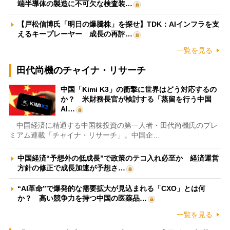
端半導体の製造に不可欠な検査装…
【戸松信博氏「明日の爆騰株」を探せ】TDK：AIインフラを支
えるキープレーヤー 成長の再評…
一覧を見る
田代尚機のチャイナ・リサーチ
中国「Kimi K3」の衝撃に世界はどう対応するの
か？ 米財務長官が検討する「蒸留を行う中国
AI…
中国経済に精通する中国株投資の第一人者・田代尚機氏のプレ
ミアム連載「チャイナ・リサーチ」。中国企…
中国経済“予想外の低成長”で政策のテコ入れ必至か 経済運営
方針の修正で成長加速が予想さ…
“AI革命”で爆発的な需要拡大が見込まれる「CXO」とは何
か？ 高い競争力を持つ中国の医薬品…
一覧を見る