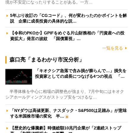
境が不安定になったりすることがある。一方…
5年ぶり改訂の「CGコード」、何が変わったのかポイントを解
説 企業に成長投資の具体的な説…
【令和のPKOか】GPIFをめぐる片山財務相の「円資産への投
資拡大」発言の波紋 「国債重視」…
一覧を見る
森口亮「まるわかり市況分析」
「キオクシア急落で含み損が膨らんで…」損失を
投資家としての成長につなげる4つの視点 「…
半導体株を中心に相場の調整色が強まり、7月中旬にはキオク
シアホールディングスがストップ安をつけるな…
「NYダウは高値更新、ナスダック・S&P500は足踏み」が意味
する米国株市場の変化 半…
【歴史的な爆騰劇】時価総額10兆円企業が「2連続ストップ