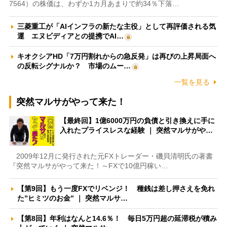
7564）の株価は、わずか1カ月あまりで約34％下落…
三菱重工が「AIインフラの新たな主役」として再評価される気
運 エヌビディアとの提携でAI…
キオクシアHD「7万円割れからの急反発」は再びの上昇局面へ
の反転シグナルか？ 市場のムー…
一覧を見る
突然マルサがやって来た！
【最終回】1億6000万円の負債と引き換えに手に
入れたプライスレスな経験 ｜ 突然マルサがや…
2009年12月に発行された元FXトレーダー・磯貝清明氏の著書
『突然マルサがやって来た！～FXで10億円稼い…
【第9回】もう一度FXでリベンジ！ 種銭は差し押さえを免れ
た”ヒミツのお金” ｜ 突然マルサ…
【第8回】年利はなんと14.6％！ 毎日5万円超の延滞税が積み