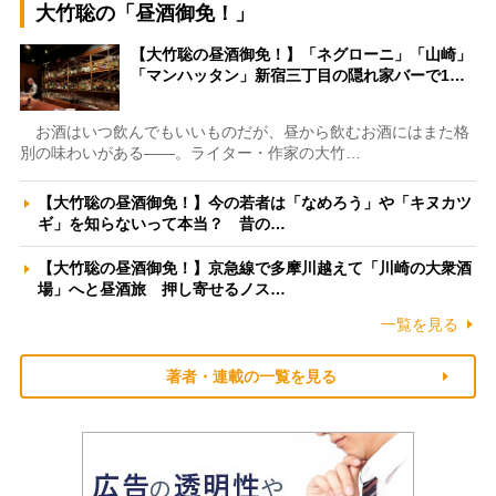
大竹聡の「昼酒御免！」
【大竹聡の昼酒御免！】「ネグローニ」「山崎」
「マンハッタン」新宿三丁目の隠れ家バーで1…
お酒はいつ飲んでもいいものだが、昼から飲むお酒にはまた格
別の味わいがある――。ライター・作家の大竹…
【大竹聡の昼酒御免！】今の若者は「なめろう」や「キヌカツ
ギ」を知らないって本当？ 昔の…
【大竹聡の昼酒御免！】京急線で多摩川越えて「川崎の大衆酒
場」へと昼酒旅 押し寄せるノス…
一覧を見る
著者・連載の一覧を見る