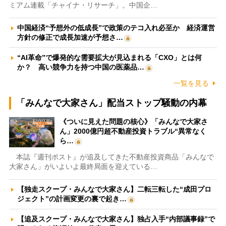
ミアム連載「チャイナ・リサーチ」。中国企…
中国経済“予想外の低成長”で政策のテコ入れ必至か 経済運営
方針の修正で成長加速が予想さ…
“AI革命”で爆発的な需要拡大が見込まれる「CXO」とは何
か？ 高い競争力を持つ中国の医薬品…
一覧を見る
「みんなで大家さん」配当ストップ騒動の内幕
《ついに見えた問題の核心》「みんなで大家さ
ん」2000億円超不動産投資トラブル“異常なく
ら…
本誌『週刊ポスト』が追及してきた不動産投資商品「みんなで
大家さん」がいよいよ最終局面を迎えている…
【独走スクープ・みんなで大家さん】二転三転した“成田プロ
ジェクト”の計画変更の裏で起き…
【追及スクープ・みんなで大家さん】独占入手“内部議事録”で