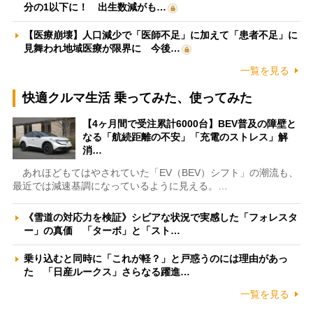
分の1以下に！ 出生数減がも…
【医療崩壊】人口減少で「医師不足」に加えて「患者不足」に
見舞われ地域医療が限界に 今後…
一覧を見る
快適クルマ生活 乗ってみた、使ってみた
【4ヶ月間で受注累計6000台】BEV普及の障壁と
なる「航続距離の不安」「充電のストレス」解
消…
あれほどもてはやされていた「EV（BEV）シフト」の潮流も、
最近では減速基調になっているように見える。…
《雪道の対応力を検証》シビアな状況で実感した「フォレスタ
ー」の真価 「ターボ」と「スト…
乗り込むと同時に「これが軽？」と戸惑うのには理由があっ
た 「日産ルークス」さらなる躍進…
一覧を見る