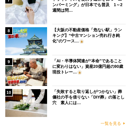
ンバーミング」が日本でも普及 1～2
週間は問…
【大阪の不動産価格「危ない駅」ラン
8
キング】“中古マンション売れ行き鈍
化”のワース…
「AI・半導体関連が“本命”であること
9
に変わりはない」資産20億円超の90歳
現役トレー…
「失敗すると取り返しがつかない」葬
10
儀社の手を借りない「DIY葬」の落とし
穴 素人には…
一覧を見る