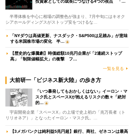
投資家としての成長につなげる4つの視点 「…
半導体株を中心に相場の調整色が強まり、7月中旬にはキオク
シアホールディングスがストップ安をつけるな…
「NYダウは高値更新、ナスダック・S&P500は足踏み」が意味
する米国株市場の変化 半…
【歴史的な爆騰劇】時価総額10兆円企業が「2連続ストップ
高」「制限値幅拡大」の衝撃 フ…
一覧を見る
大前研一「ビジネス新大陸」の歩き方
「いつ暴発してもおかしくはない」イーロン・マ
スク氏とスペースXが抱えるリスクの数々「絶対
的…
宇宙開発企業「スペースX」の上場で史上初の「兆万長者（ト
リリオネア）」となったイーロン・マスク氏。…
【3メガバンクは純利益5兆円超】銀行、商社、ゼネコンは最高