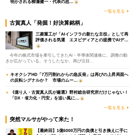
明かされる柳瀬健一・代表の思…
一覧を見る
古賀真人「発掘！好決算銘柄」
三菱重工が「AIインフラの新たな主役」として再
評価される気運 エヌビディアとの提携でAIデ…
今年の株式市場を牽引してきたAI・半導体関連株に、調整の動
きが広がっている。そうしたなか、再び注目…
キオクシアHD「7万円割れからの急反発」は再びの上昇局面へ
の反転シグナルか？ 市場のムー…
《億り人・古賀真人氏が厳選》野村総合研究所だけじゃない！
「DX・省力化・円安」を追い風に…
一覧を見る
突然マルサがやって来た！
【最終回】1億6000万円の負債と引き換えに手に