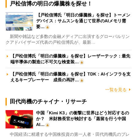
戸松信博の明日の爆騰株を探せ！
【戸松信博氏「明日の爆騰株」を探せ】トーメン
デバイス：サムスンを通じて世界のAIメモリ需
要…
新聞や雑誌など多数の金融メディアに出演するグローバルリン
クアドバイザーズ代表の戸松信博氏が、最新…
【戸松信博氏「明日の爆騰株」を探せ】レーザーテック：最先
端半導体の製造に不可欠な検査装…
【戸松信博氏「明日の爆騰株」を探せ】TDK：AIインフラを支
えるキープレーヤー 成長の再評…
一覧を見る
田代尚機のチャイナ・リサーチ
中国「Kimi K3」の衝撃に世界はどう対応するの
か？ 米財務長官が検討する「蒸留を行う中国
AI…
中国経済に精通する中国株投資の第一人者・田代尚機氏のプレ