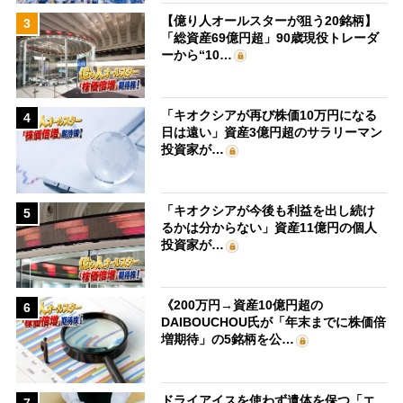
【億り人オールスターが狙う20銘柄】
3
「総資産69億円超」90歳現役トレーダ
ーから“10…
「キオクシアが再び株価10万円になる
4
日は遠い」資産3億円超のサラリーマン
投資家が…
「キオクシアが今後も利益を出し続け
5
るかは分からない」資産11億円の個人
投資家が…
《200万円→資産10億円超の
6
DAIBOUCHOU氏が「年末までに株価倍
増期待」の5銘柄を公…
ドライアイスを使わず遺体を保つ「エ
7