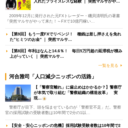
入れたプライスレスな経験 ｜ 突然マルサがや…
2009年12月に発行された元FXトレーダー・磯貝清明氏の著書
『突然マルサがやって来た！～FXで10億円稼い…
【第9回】もう一度FXでリベンジ！ 種銭は差し押さえを免れ
た”ヒミツのお金” ｜ 突然マルサ…
【第8回】年利はなんと14.6％！ 毎日5万円超の延滞税が積み
上がっていく ｜ 突然マルサ…
一覧を見る
河合雅司「人口減少ニッポンの活路」
【「警察官離れ」に歯止めはかかるか？】警察庁
が本気で取り組む「警察組織の構造改革」 実
現…
警察庁が目下、頭を悩ませているのが「警察官不足」だ。警察
官の採用試験の受験者数は10年間で2分の1以…
【安全・安心ニッポンの危機】採用試験受験者数は10年間で2