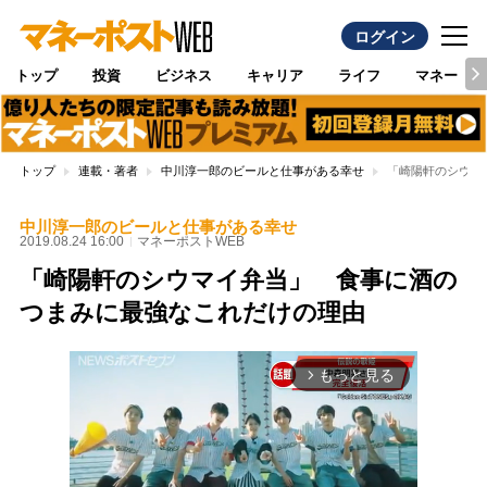
ログイン
トップ
投資
ビジネス
キャリア
ライフ
マネー
トップ
連載・著者
中川淳一郎のビールと仕事がある幸せ
「崎陽軒のシウマ
中川淳一郎のビールと仕事がある幸せ
2019.08.24 16:00
マネーポストWEB
「崎陽軒のシウマイ弁当」 食事に酒の
つまみに最強なこれだけの理由
もっと見る
arrow_forward_ios