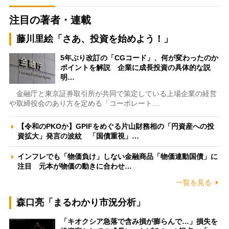
注目の著者・連載
藤川里絵「さあ、投資を始めよう！」
5年ぶり改訂の「CGコード」、何が変わったのか
ポイントを解説 企業に成長投資の具体的な説
明…
金融庁と東京証券取引所が共同で策定している上場企業の経営
や取締役会のあり方を定める「コーポレート…
【令和のPKOか】GPIFをめぐる片山財務相の「円資産への投
資拡大」発言の波紋 「国債重視」…
インフレでも「物価負け」しない金融商品「物価連動国債」に
注目 元本が物価の動きに合わせ…
一覧を見る
森口亮「まるわかり市況分析」
「キオクシア急落で含み損が膨らんで…」損失を