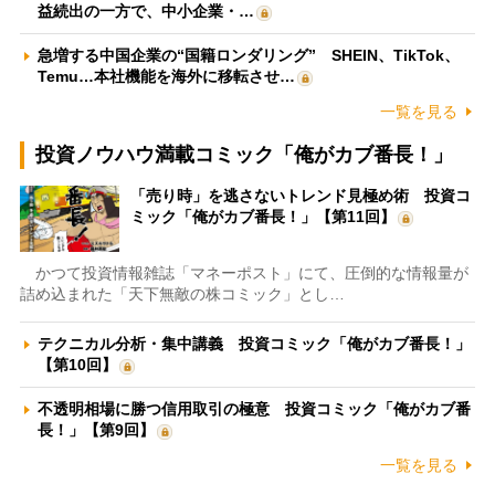
益続出の一方で、中小企業・…
急増する中国企業の“国籍ロンダリング” SHEIN、TikTok、
Temu…本社機能を海外に移転させ…
一覧を見る
投資ノウハウ満載コミック「俺がカブ番長！」
「売り時」を逃さないトレンド見極め術 投資コ
ミック「俺がカブ番長！」【第11回】
かつて投資情報雑誌「マネーポスト」にて、圧倒的な情報量が
詰め込まれた「天下無敵の株コミック」とし…
テクニカル分析・集中講義 投資コミック「俺がカブ番長！」
【第10回】
不透明相場に勝つ信用取引の極意 投資コミック「俺がカブ番
長！」【第9回】
一覧を見る