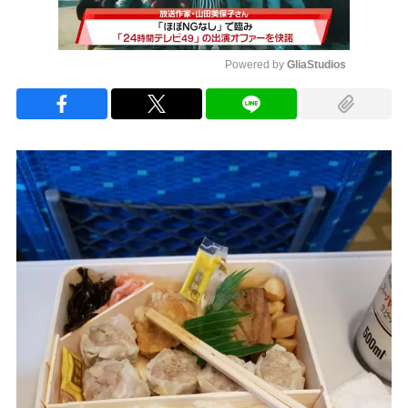
Powered by 
GliaStudios
Mute