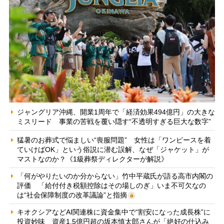
ジャングリア沖縄、開業1周年で「経済効果494億円」の大きな
ミスリード 事業の苦戦を覆い隠す“不透明すぎる巨大な数字”
猛暑のお葬式で悩ましい“喪服問題” 女性は「ワンピースを着
ていけばOK」という俗説に潜む誤解、なぜ「ジャケット」が
マストなのか？《1級葬祭ディレクターが解説》
「何がやりたいのか分からない」竹中平蔵氏が語る高市内閣の
評価 「給付付き税額控除はその場しのぎ」いま不可欠なの
は“社会保障制度の改革議論”と指摘
キオクシアなどAI関連株に資金集中で“割安になった成長株”に
投資妙味 資産1.5億円超の坂本慎太郎さんが「絶好の仕込み