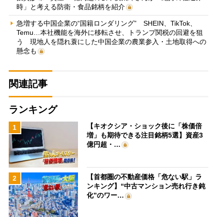
時」と考える防衛・食品銘柄を紹介
急増する中国企業の“国籍ロンダリング” SHEIN、TikTok、
Temu…本社機能を海外に移転させ、トランプ関税の回避を狙
う 現地人を隠れ蓑にした中国企業の農業参入・土地取得への
懸念も
関連記事
ランキング
【キオクシア・ショック後に「株価倍
1
増」も期待できる注目銘柄5選】資産3
億円超・…
【首都圏の不動産価格「危ない駅」ラ
2
ンキング】“中古マンション売れ行き鈍
化”のワー…