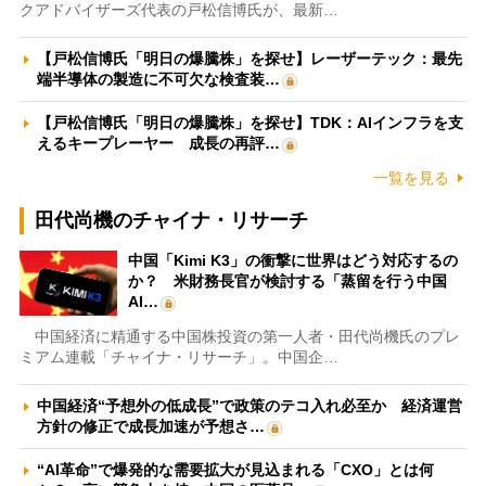
クアドバイザーズ代表の戸松信博氏が、最新…
【戸松信博氏「明日の爆騰株」を探せ】レーザーテック：最先
端半導体の製造に不可欠な検査装…
【戸松信博氏「明日の爆騰株」を探せ】TDK：AIインフラを支
えるキープレーヤー 成長の再評…
一覧を見る
田代尚機のチャイナ・リサーチ
中国「Kimi K3」の衝撃に世界はどう対応するの
か？ 米財務長官が検討する「蒸留を行う中国
AI…
中国経済に精通する中国株投資の第一人者・田代尚機氏のプレ
ミアム連載「チャイナ・リサーチ」。中国企…
中国経済“予想外の低成長”で政策のテコ入れ必至か 経済運営
方針の修正で成長加速が予想さ…
“AI革命”で爆発的な需要拡大が見込まれる「CXO」とは何