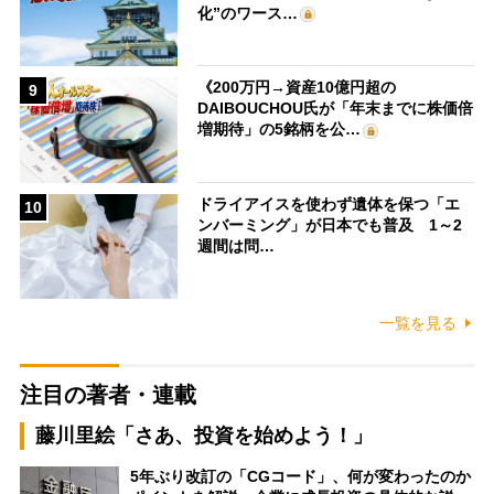
化”のワース…
《200万円→資産10億円超の
9
DAIBOUCHOU氏が「年末までに株価倍
増期待」の5銘柄を公…
ドライアイスを使わず遺体を保つ「エ
10
ンバーミング」が日本でも普及 1～2
週間は問…
一覧を見る
注目の著者・連載
藤川里絵「さあ、投資を始めよう！」
5年ぶり改訂の「CGコード」、何が変わったのか