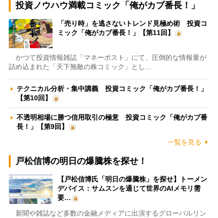
投資ノウハウ満載コミック「俺がカブ番長！」
「売り時」を逃さないトレンド見極め術 投資コ
ミック「俺がカブ番長！」【第11回】
かつて投資情報雑誌「マネーポスト」にて、圧倒的な情報量が
詰め込まれた「天下無敵の株コミック」とし…
テクニカル分析・集中講義 投資コミック「俺がカブ番長！」
【第10回】
不透明相場に勝つ信用取引の極意 投資コミック「俺がカブ番
長！」【第9回】
一覧を見る
戸松信博の明日の爆騰株を探せ！
【戸松信博氏「明日の爆騰株」を探せ】トーメン
デバイス：サムスンを通じて世界のAIメモリ需
要…
新聞や雑誌など多数の金融メディアに出演するグローバルリン