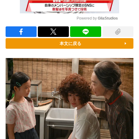
Powered by 
GliaStudios
Mute
本文に戻る