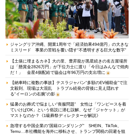
ジャングリア沖縄、開業1周年で「経済効果494億円」の大きな
ミスリード 事業の苦戦を覆い隠す“不透明すぎる巨大な数字”
【土俵に埋まるカネ】大の里、豊昇龍が黒星続きの名古屋場所
は「懸賞金2826万円」が下位力士に渡り「今日はみんなで焼肉
だ！」 金星4個配給で協会は年96万円の支出増に
【納車時に複数の事故】テスラジャパン“多額のEV補助金”で注
文殺到、現場は大混乱 トラブル続発の背後に見え隠れす
る“イーロンの右腕”の影
猛暑のお葬式で悩ましい“喪服問題” 女性は「ワンピースを着
ていけばOK」という俗説に潜む誤解、なぜ「ジャケット」が
マストなのか？《1級葬祭ディレクターが解説》
急増する中国企業の“国籍ロンダリング” SHEIN、TikTok、
Temu…本社機能を海外に移転させ、トランプ関税の回避を狙