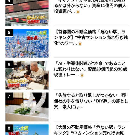
4
るかは分からない」資産11億円の個人
投資家が…
【首都圏の不動産価格「危ない駅」ラ
5
ンキング】“中古マンション売れ行き鈍
化”のワー…
「AI・半導体関連が“本命”であること
6
に変わりはない」資産20億円超の90歳
現役トレー…
「失敗すると取り返しがつかない」葬
7
儀社の手を借りない「DIY葬」の落とし
穴 素人には…
【大阪の不動産価格「危ない駅」ラン
8
キング】“中古マンション売れ行き鈍