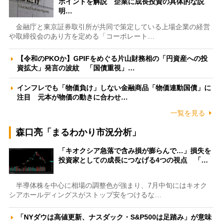
ポイントを解説 企業に成長投資の具体的な説
明…
金融庁と東京証券取引所が共同で策定している上場企業の経営
や取締役会のあり方を定める「コーポレート…
【令和のPKOか】GPIFをめぐる片山財務相の「円資産への投
資拡大」発言の波紋 「国債重視」…
インフレでも「物価負け」しない金融商品「物価連動国債」に
注目 元本が物価の動きに合わせ…
一覧を見る
森口亮「まるわかり市況分析」
「キオクシア急落で含み損が膨らんで…」損失を
投資家としての成長につなげる4つの視点 「…
半導体株を中心に相場の調整色が強まり、7月中旬にはキオク
シアホールディングスがストップ安をつけるな…
「NYダウは高値更新、ナスダック・S&P500は足踏み」が意味