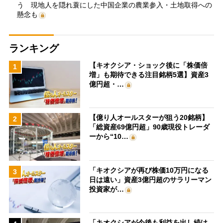
う 現地人を隠れ蓑にした中国企業の農業参入・土地取得への
懸念も
ランキング
【キオクシア・ショック後に「株価倍
1
増」も期待できる注目銘柄5選】資産3
億円超・…
【億り人オールスターが狙う20銘柄】
2
「総資産69億円超」90歳現役トレーダ
ーから“10…
「キオクシアが再び株価10万円になる
3
日は遠い」資産3億円超のサラリーマン
投資家が…
「キオクシアが今後も利益を出し続け