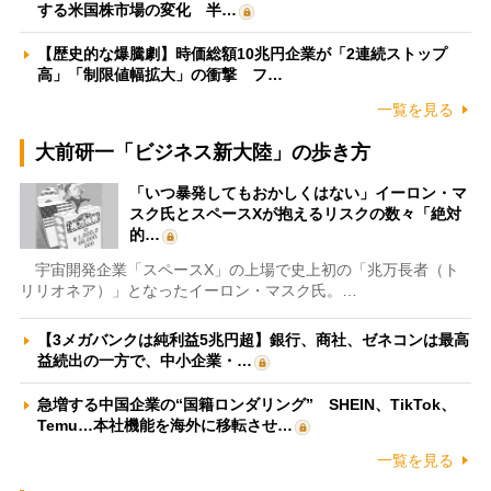
する米国株市場の変化 半…
【歴史的な爆騰劇】時価総額10兆円企業が「2連続ストップ
高」「制限値幅拡大」の衝撃 フ…
一覧を見る
大前研一「ビジネス新大陸」の歩き方
「いつ暴発してもおかしくはない」イーロン・マ
スク氏とスペースXが抱えるリスクの数々「絶対
的…
宇宙開発企業「スペースX」の上場で史上初の「兆万長者（ト
リリオネア）」となったイーロン・マスク氏。…
【3メガバンクは純利益5兆円超】銀行、商社、ゼネコンは最高
益続出の一方で、中小企業・…
急増する中国企業の“国籍ロンダリング” SHEIN、TikTok、
Temu…本社機能を海外に移転させ…
一覧を見る