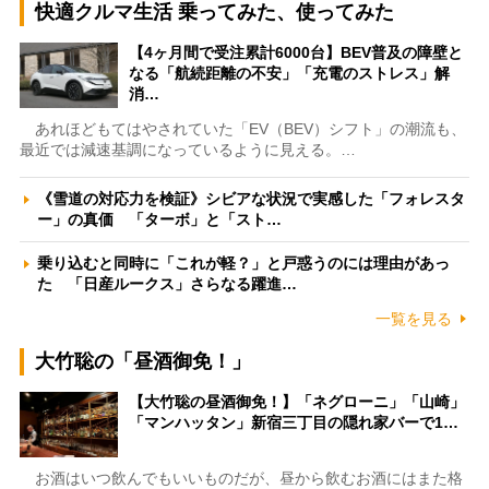
快適クルマ生活 乗ってみた、使ってみた
【4ヶ月間で受注累計6000台】BEV普及の障壁と
なる「航続距離の不安」「充電のストレス」解
消…
あれほどもてはやされていた「EV（BEV）シフト」の潮流も、
最近では減速基調になっているように見える。…
《雪道の対応力を検証》シビアな状況で実感した「フォレスタ
ー」の真価 「ターボ」と「スト…
乗り込むと同時に「これが軽？」と戸惑うのには理由があっ
た 「日産ルークス」さらなる躍進…
一覧を見る
大竹聡の「昼酒御免！」
【大竹聡の昼酒御免！】「ネグローニ」「山崎」
「マンハッタン」新宿三丁目の隠れ家バーで1…
お酒はいつ飲んでもいいものだが、昼から飲むお酒にはまた格