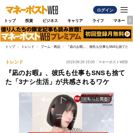
ログイン
トップ
投資
ビジネス
キャリア
ライフ
マネー
トップ
トレンド
ブーム・商品
『凪のお暇』、彼氏も仕事もSNSも捨てた「
トレンド
2019.08.26 15:00
マネーポストWEB
『凪のお暇』、彼氏も仕事もSNSも捨て
た「3ナシ生活」が共感されるワケ
もっと見る
arrow_forward_ios