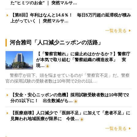
た”ヒミツのお金” ｜ 突然マルサ…
【第8回】年利はなんと14.6％！ 毎日5万円超の延滞税が積み
上がっていく ｜ 突然マルサ…
一覧を見る
河合雅司「人口減少ニッポンの活路」
【「警察官離れ」に歯止めはかかるか？】警察庁
が本気で取り組む「警察組織の構造改革」 実
現…
警察庁が目下、頭を悩ませているのが「警察官不足」だ。警察
官の採用試験の受験者数は10年間で2分の1以…
【安全・安心ニッポンの危機】採用試験受験者数は10年間で2
分の1以下に！ 出生数減がも…
【医療崩壊】人口減少で「医師不足」に加えて「患者不足」に
見舞われ地域医療が限界に 今後…
一覧を見る