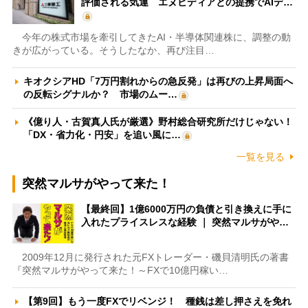
評価される気運 エヌビディアとの提携でAIデ…
今年の株式市場を牽引してきたAI・半導体関連株に、調整の動
きが広がっている。そうしたなか、再び注目…
キオクシアHD「7万円割れからの急反発」は再びの上昇局面へ
の反転シグナルか？ 市場のムー…
《億り人・古賀真人氏が厳選》野村総合研究所だけじゃない！
「DX・省力化・円安」を追い風に…
一覧を見る
突然マルサがやって来た！
【最終回】1億6000万円の負債と引き換えに手に
入れたプライスレスな経験 ｜ 突然マルサがや…
2009年12月に発行された元FXトレーダー・磯貝清明氏の著書
『突然マルサがやって来た！～FXで10億円稼い…
【第9回】もう一度FXでリベンジ！ 種銭は差し押さえを免れ