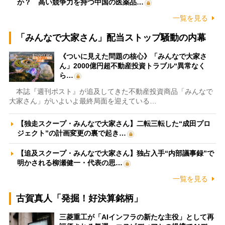
か？ 高い競争力を持つ中国の医薬品…
一覧を見る
「みんなで大家さん」配当ストップ騒動の内幕
《ついに見えた問題の核心》「みんなで大家さ
ん」2000億円超不動産投資トラブル“異常なく
ら…
本誌『週刊ポスト』が追及してきた不動産投資商品「みんなで
大家さん」がいよいよ最終局面を迎えている…
【独走スクープ・みんなで大家さん】二転三転した“成田プロ
ジェクト”の計画変更の裏で起き…
【追及スクープ・みんなで大家さん】独占入手“内部議事録”で
明かされる柳瀬健一・代表の思…
一覧を見る
古賀真人「発掘！好決算銘柄」
三菱重工が「AIインフラの新たな主役」として再