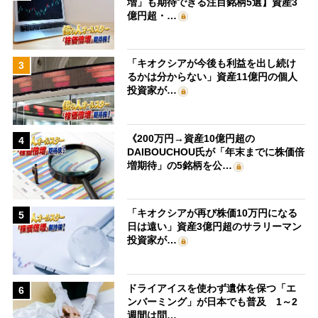
増」も期待できる注目銘柄5選】資産3
億円超・…
「キオクシアが今後も利益を出し続け
3
るかは分からない」資産11億円の個人
投資家が…
《200万円→資産10億円超の
4
DAIBOUCHOU氏が「年末までに株価倍
増期待」の5銘柄を公…
「キオクシアが再び株価10万円になる
5
日は遠い」資産3億円超のサラリーマン
投資家が…
ドライアイスを使わず遺体を保つ「エ
6
ンバーミング」が日本でも普及 1～2
週間は問…