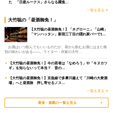
た 「日産ルークス」さらなる躍進…
一覧を見る
大竹聡の「昼酒御免！」
【大竹聡の昼酒御免！】「ネグローニ」「山崎」
「マンハッタン」新宿三丁目の隠れ家バーで1…
お酒はいつ飲んでもいいものだが、昼から飲むお酒にはまた格
別の味わいがある――。ライター・作家の大竹…
【大竹聡の昼酒御免！】今の若者は「なめろう」や「キヌカツ
ギ」を知らないって本当？ 昔の…
【大竹聡の昼酒御免！】京急線で多摩川越えて「川崎の大衆酒
場」へと昼酒旅 押し寄せるノス…
一覧を見る
著者・連載の一覧を見る