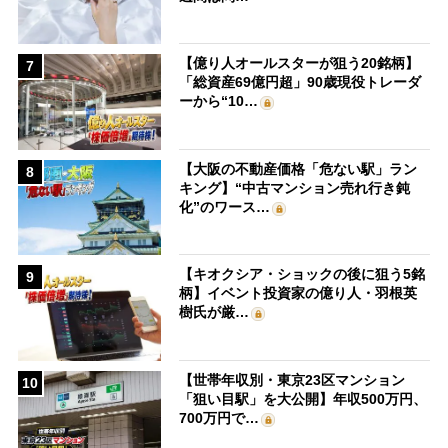
【億り人オールスターが狙う20銘柄】
7
「総資産69億円超」90歳現役トレーダ
ーから“10…
【大阪の不動産価格「危ない駅」ラン
8
キング】“中古マンション売れ行き鈍
化”のワース…
【キオクシア・ショックの後に狙う5銘
9
柄】イベント投資家の億り人・羽根英
樹氏が厳…
【世帯年収別・東京23区マンション
10
「狙い目駅」を大公開】年収500万円、
700万円で…