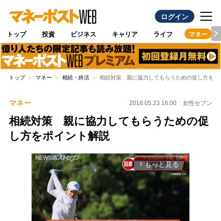
ログイン
トップ
投資
ビジネス
キャリア
ライフ
マネー
トップ
マネー
相続・終活
相続対策 親に協力してもらうための促し方をポ
マネー
2016.05.23 16:00
女性セブン
相続対策 親に協力してもらうための促
し方をポイント解説
もっと見る
arrow_forward_ios