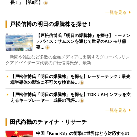
長！」【第9回】
一覧を見る
戸松信博の明日の爆騰株を探せ！
【戸松信博氏「明日の爆騰株」を探せ】トーメン
デバイス：サムスンを通じて世界のAIメモリ需
要…
新聞や雑誌など多数の金融メディアに出演するグローバルリン
クアドバイザーズ代表の戸松信博氏が、最新…
【戸松信博氏「明日の爆騰株」を探せ】レーザーテック：最先
端半導体の製造に不可欠な検査装…
【戸松信博氏「明日の爆騰株」を探せ】TDK：AIインフラを支
えるキープレーヤー 成長の再評…
一覧を見る
田代尚機のチャイナ・リサーチ
中国「Kimi K3」の衝撃に世界はどう対応するの