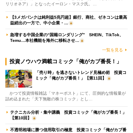
リリオネア）」となったイーロン・マスク氏。…
【3メガバンクは純利益5兆円超】銀行、商社、ゼネコンは最高
益続出の一方で、中小企業・…
急増する中国企業の“国籍ロンダリング” SHEIN、TikTok、
Temu…本社機能を海外に移転させ…
一覧を見る
投資ノウハウ満載コミック「俺がカブ番長！」
「売り時」を逃さないトレンド見極め術 投資コ
ミック「俺がカブ番長！」【第11回】
かつて投資情報雑誌「マネーポスト」にて、圧倒的な情報量が
詰め込まれた「天下無敵の株コミック」とし…
テクニカル分析・集中講義 投資コミック「俺がカブ番長！」
【第10回】
不透明相場に勝つ信用取引の極意 投資コミック「俺がカブ番