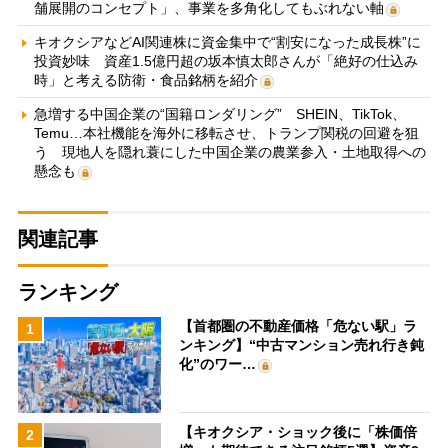
舗展開のコンセプト」、事業を多角化してもぶれない軸
キオクシアなどAI関連株に資金集中で“割安になった成長株”に
投資妙味 資産1.5億円超の坂本慎太郎さんが「絶好の仕込み
時」と考える防衛・食品銘柄を紹介
急増する中国企業の“国籍ロンダリング” SHEIN、TikTok、
Temu…本社機能を海外に移転させ、トランプ関税の回避を狙
う 現地人を隠れ蓑にした中国企業の農業参入・土地取得への
懸念も
関連記事
ランキング
【首都圏の不動産価格「危ない駅」ラ
1
ンキング】“中古マンション売れ行き鈍
化”のワー…
【キオクシア・ショック後に「株価倍
2