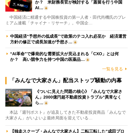
か？ 米財務長官が検討する「蒸留を行う中国
AI…
中国経済に精通する中国株投資の第一人者・田代尚機氏のプレ
ミアム連載「チャイナ・リサーチ」。中国企…
中国経済“予想外の低成長”で政策のテコ入れ必至か 経済運営
方針の修正で成長加速が予想さ…
“AI革命”で爆発的な需要拡大が見込まれる「CXO」とは何
か？ 高い競争力を持つ中国の医薬品…
一覧を見る
「みんなで大家さん」配当ストップ騒動の内幕
《ついに見えた問題の核心》「みんなで大家さ
ん」2000億円超不動産投資トラブル“異常なく
ら…
本誌『週刊ポスト』が追及してきた不動産投資商品「みんなで
大家さん」がいよいよ最終局面を迎えている…
【独走スクープ・みんなで大家さん】二転三転した“成田プロ