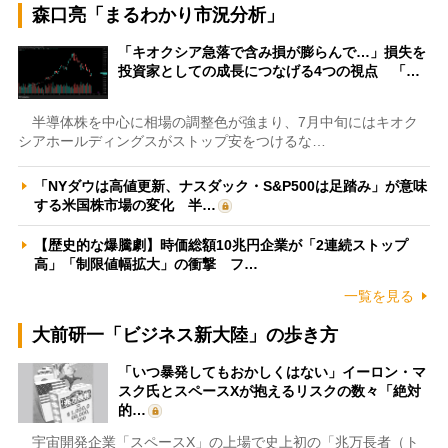
森口亮「まるわかり市況分析」
「キオクシア急落で含み損が膨らんで…」損失を
投資家としての成長につなげる4つの視点 「…
半導体株を中心に相場の調整色が強まり、7月中旬にはキオク
シアホールディングスがストップ安をつけるな…
「NYダウは高値更新、ナスダック・S&P500は足踏み」が意味
する米国株市場の変化 半…
【歴史的な爆騰劇】時価総額10兆円企業が「2連続ストップ
高」「制限値幅拡大」の衝撃 フ…
一覧を見る
大前研一「ビジネス新大陸」の歩き方
「いつ暴発してもおかしくはない」イーロン・マ
スク氏とスペースXが抱えるリスクの数々「絶対
的…
宇宙開発企業「スペースX」の上場で史上初の「兆万長者（ト