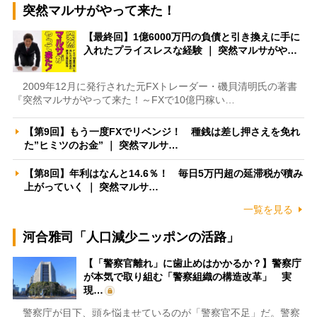
突然マルサがやって来た！
【最終回】1億6000万円の負債と引き換えに手に
入れたプライスレスな経験 ｜ 突然マルサがや…
2009年12月に発行された元FXトレーダー・磯貝清明氏の著書
『突然マルサがやって来た！～FXで10億円稼い…
【第9回】もう一度FXでリベンジ！ 種銭は差し押さえを免れ
た”ヒミツのお金” ｜ 突然マルサ…
【第8回】年利はなんと14.6％！ 毎日5万円超の延滞税が積み
上がっていく ｜ 突然マルサ…
一覧を見る
河合雅司「人口減少ニッポンの活路」
【「警察官離れ」に歯止めはかかるか？】警察庁
が本気で取り組む「警察組織の構造改革」 実
現…
警察庁が目下、頭を悩ませているのが「警察官不足」だ。警察