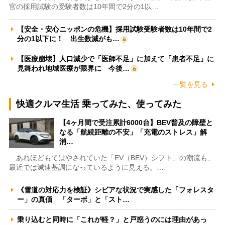
官の採用試験の受験者数は10年間で2分の1以…
【安全・安心ニッポンの危機】採用試験受験者数は10年間で2
分の1以下に！ 出生数減がも…
【医療崩壊】人口減少で「医師不足」に加えて「患者不足」に
見舞われ地域医療が限界に 今後…
一覧を見る
快適クルマ生活 乗ってみた、使ってみた
【4ヶ月間で受注累計6000台】BEV普及の障壁と
なる「航続距離の不安」「充電のストレス」解
消…
あれほどもてはやされていた「EV（BEV）シフト」の潮流も、
最近では減速基調になっているように見える。…
《雪道の対応力を検証》シビアな状況で実感した「フォレスタ
ー」の真価 「ターボ」と「スト…
乗り込むと同時に「これが軽？」と戸惑うのには理由があっ