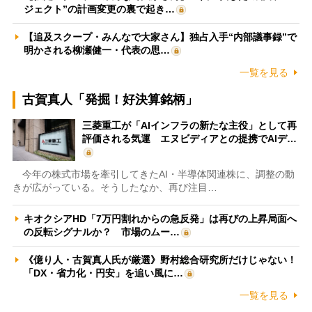
ジェクト”の計画変更の裏で起き…
【追及スクープ・みんなで大家さん】独占入手“内部議事録”で
明かされる柳瀬健一・代表の思…
一覧を見る
古賀真人「発掘！好決算銘柄」
三菱重工が「AIインフラの新たな主役」として再
評価される気運 エヌビディアとの提携でAIデ…
今年の株式市場を牽引してきたAI・半導体関連株に、調整の動
きが広がっている。そうしたなか、再び注目…
キオクシアHD「7万円割れからの急反発」は再びの上昇局面へ
の反転シグナルか？ 市場のムー…
《億り人・古賀真人氏が厳選》野村総合研究所だけじゃない！
「DX・省力化・円安」を追い風に…
一覧を見る