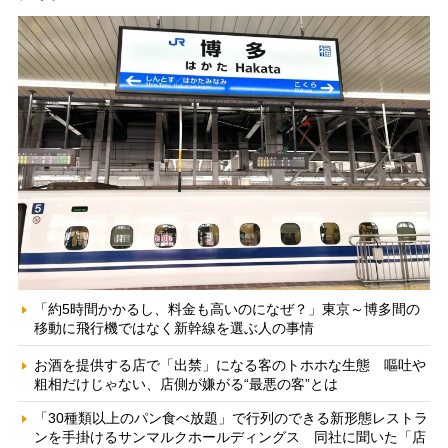
「約5時間かかるし、料金も高いのになぜ？」東京～博多間の
移動に飛行機ではなく新幹線を選ぶ人の事情
お酒を提供する店で「出禁」になる客のトホホな生態 嘔吐や
粗相だけじゃない、店側が嫌がる“最悪の客”とは
「30種類以上のパン食べ放題」で行列のできる新形態レストラ
ンを手掛けるサンマルクホールディングス 同社に聞いた「店