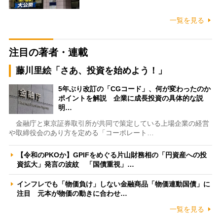
一覧を見る
注目の著者・連載
藤川里絵「さあ、投資を始めよう！」
5年ぶり改訂の「CGコード」、何が変わったのか
ポイントを解説 企業に成長投資の具体的な説
明…
金融庁と東京証券取引所が共同で策定している上場企業の経営
や取締役会のあり方を定める「コーポレート…
【令和のPKOか】GPIFをめぐる片山財務相の「円資産への投
資拡大」発言の波紋 「国債重視」…
インフレでも「物価負け」しない金融商品「物価連動国債」に
注目 元本が物価の動きに合わせ…
一覧を見る