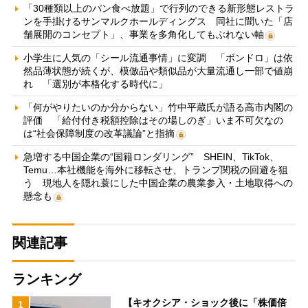
「30種類以上のパン食べ放題」で行列のできる新形態レストラ
ンを手掛けるサンマルクホールディングス 同社に聞いた「店
舗展開のコンセプト」、事業を多角化してもぶれない軸
小学生に人気の「シール流通事情」に変調 「ボンドロ」は依
然品薄状態が続くが、模倣品や類似品が大量流通し一部で値崩
れ 「選別が本格化する時代に」
「何がやりたいのか分からない」竹中平蔵氏が語る高市内閣の
評価 「給付付き税額控除はその場しのぎ」いま不可欠なの
は“社会保障制度の改革議論”と指摘
急増する中国企業の“国籍ロンダリング” SHEIN、TikTok、
Temu…本社機能を海外に移転させ、トランプ関税の回避を狙
う 現地人を隠れ蓑にした中国企業の農業参入・土地取得への
懸念も
関連記事
ランキング
【キオクシア・ショック後に「株価倍
1