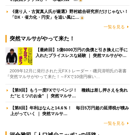
《億り人・古賀真人氏が厳選》野村総合研究所だけじゃない！
「DX・省力化・円安」を追い風に…
一覧を見る
突然マルサがやって来た！
【最終回】1億6000万円の負債と引き換えに手に
入れたプライスレスな経験 ｜ 突然マルサがや…
2009年12月に発行された元FXトレーダー・磯貝清明氏の著書
『突然マルサがやって来た！～FXで10億円稼い…
【第9回】もう一度FXでリベンジ！ 種銭は差し押さえを免れ
た”ヒミツのお金” ｜ 突然マルサ…
【第8回】年利はなんと14.6％！ 毎日5万円超の延滞税が積み
上がっていく ｜ 突然マルサ…
一覧を見る