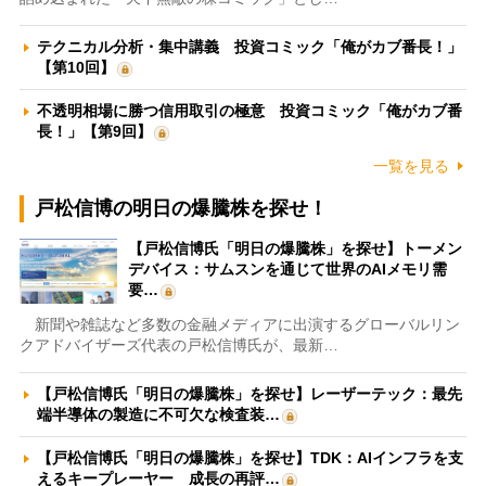
テクニカル分析・集中講義 投資コミック「俺がカブ番長！」
【第10回】
不透明相場に勝つ信用取引の極意 投資コミック「俺がカブ番
長！」【第9回】
一覧を見る
戸松信博の明日の爆騰株を探せ！
【戸松信博氏「明日の爆騰株」を探せ】トーメン
デバイス：サムスンを通じて世界のAIメモリ需
要…
新聞や雑誌など多数の金融メディアに出演するグローバルリン
クアドバイザーズ代表の戸松信博氏が、最新…
【戸松信博氏「明日の爆騰株」を探せ】レーザーテック：最先
端半導体の製造に不可欠な検査装…
【戸松信博氏「明日の爆騰株」を探せ】TDK：AIインフラを支
えるキープレーヤー 成長の再評…