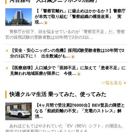
河合雅司「人口減少ニッポンの活路」
【「警察官離れ」に歯止めはかかるか？】警察庁
が本気で取り組む「警察組織の構造改革」 実
現…
警察庁が目下、頭を悩ませているのが「警察官不足」だ。警察
官の採用試験の受験者数は10年間で2分の1以…
【安全・安心ニッポンの危機】採用試験受験者数は10年間で2
分の1以下に！ 出生数減がも…
【医療崩壊】人口減少で「医師不足」に加えて「患者不足」に
見舞われ地域医療が限界に 今後…
一覧を見る
快適クルマ生活 乗ってみた、使ってみた
【4ヶ月間で受注累計6000台】BEV普及の障壁と
なる「航続距離の不安」「充電のストレス」解
消…
あれほどもてはやされていた「EV（BEV）シフト」の潮流も、
最近では減速基調になっているように見える。…