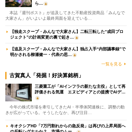
ら…
本誌『週刊ポスト』が追及してきた不動産投資商品「みんなで
大家さん」がいよいよ最終局面を迎えている…
【独走スクープ・みんなで大家さん】二転三転した“成田プロ
ジェクト”の計画変更の裏で起き…
【追及スクープ・みんなで大家さん】独占入手“内部議事録”で
明かされる柳瀬健一・代表の思…
一覧を見る
古賀真人「発掘！好決算銘柄」
三菱重工が「AIインフラの新たな主役」として再
評価される気運 エヌビディアとの提携でAIデ…
今年の株式市場を牽引してきたAI・半導体関連株に、調整の動
きが広がっている。そうしたなか、再び注目…
キオクシアHD「7万円割れからの急反発」は再びの上昇局面へ
の反転シグナルか？ 市場のムー…