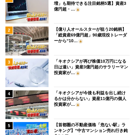
増」も期待できる注目銘柄5選】資産3
億円超・…
【億り人オールスターが狙う20銘柄】
2
「総資産69億円超」90歳現役トレーダ
ーから“10…
「キオクシアが再び株価10万円になる
3
日は遠い」資産3億円超のサラリーマン
投資家が…
「キオクシアが今後も利益を出し続け
4
るかは分からない」資産11億円の個人
投資家が…
【首都圏の不動産価格「危ない駅」ラ
5
ンキング】“中古マンション売れ行き鈍