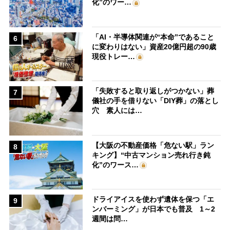
化”のワー…
「AI・半導体関連が“本命”であること
6
に変わりはない」資産20億円超の90歳
現役トレー…
「失敗すると取り返しがつかない」葬
7
儀社の手を借りない「DIY葬」の落とし
穴 素人には…
【大阪の不動産価格「危ない駅」ラン
8
キング】“中古マンション売れ行き鈍
化”のワース…
ドライアイスを使わず遺体を保つ「エ
9
ンバーミング」が日本でも普及 1～2
週間は問…