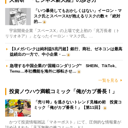
大前研一「ビジネス新大陸」の歩き方
「いつ暴発してもおかしくはない」イーロン・マ
スク氏とスペースXが抱えるリスクの数々「絶対
的…
宇宙開発企業「スペースX」の上場で史上初の「兆万長者（ト
リリオネア）」となったイーロン・マスク氏。…
【3メガバンクは純利益5兆円超】銀行、商社、ゼネコンは最高
益続出の一方で、中小企業・…
急増する中国企業の“国籍ロンダリング” SHEIN、TikTok、
Temu…本社機能を海外に移転させ…
一覧を見る
投資ノウハウ満載コミック「俺がカブ番長！」
「売り時」を逃さないトレンド見極め術 投資コ
ミック「俺がカブ番長！」【第11回】
かつて投資情報雑誌「マネーポスト」にて、圧倒的な情報量が
詰め込まれた「天下無敵の株コミック」とし…