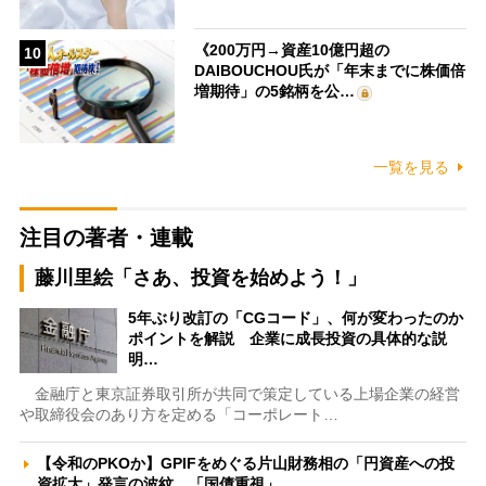
《200万円→資産10億円超の
10
DAIBOUCHOU氏が「年末までに株価倍
増期待」の5銘柄を公…
一覧を見る
注目の著者・連載
藤川里絵「さあ、投資を始めよう！」
5年ぶり改訂の「CGコード」、何が変わったのか
ポイントを解説 企業に成長投資の具体的な説
明…
金融庁と東京証券取引所が共同で策定している上場企業の経営
や取締役会のあり方を定める「コーポレート…
【令和のPKOか】GPIFをめぐる片山財務相の「円資産への投
資拡大」発言の波紋 「国債重視」…