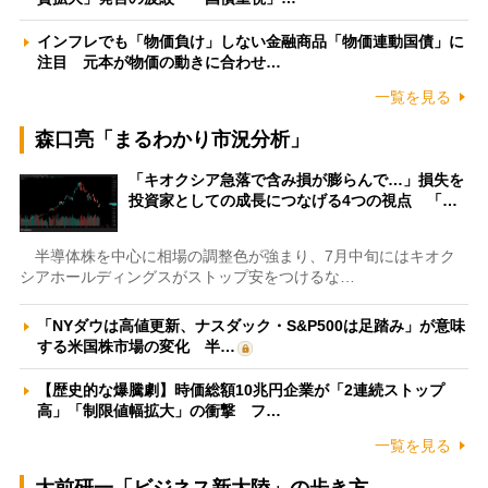
インフレでも「物価負け」しない金融商品「物価連動国債」に
注目 元本が物価の動きに合わせ…
一覧を見る
森口亮「まるわかり市況分析」
「キオクシア急落で含み損が膨らんで…」損失を
投資家としての成長につなげる4つの視点 「…
半導体株を中心に相場の調整色が強まり、7月中旬にはキオク
シアホールディングスがストップ安をつけるな…
「NYダウは高値更新、ナスダック・S&P500は足踏み」が意味
する米国株市場の変化 半…
【歴史的な爆騰劇】時価総額10兆円企業が「2連続ストップ
高」「制限値幅拡大」の衝撃 フ…
一覧を見る